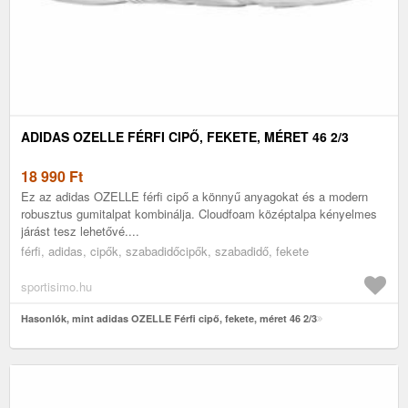
ADIDAS OZELLE FÉRFI CIPŐ, FEKETE, MÉRET 46 2/3
18 990
Ft
Ez az adidas OZELLE férfi cipő a könnyű anyagokat és a modern
robusztus gumitalpat kombinálja. Cloudfoam középtalpa kényelmes
járást tesz lehetővé....
férfi, adidas, cipők, szabadidőcipők, szabadidő, fekete
sportisimo.hu
Hasonlók, mint adidas OZELLE Férfi cipő, fekete, méret 46 2/3