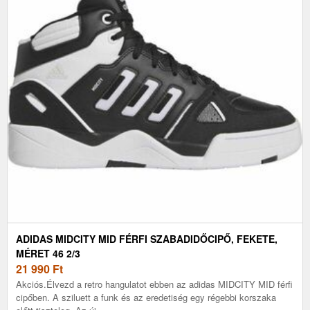
ADIDAS MIDCITY MID FÉRFI SZABADIDŐCIPŐ, FEKETE,
MÉRET 46 2/3
21 990
Ft
Akciós.Élvezd a retro hangulatot ebben az adidas MIDCITY MID férfi
cipőben. A sziluett a funk és az eredetiség egy régebbi korszaka