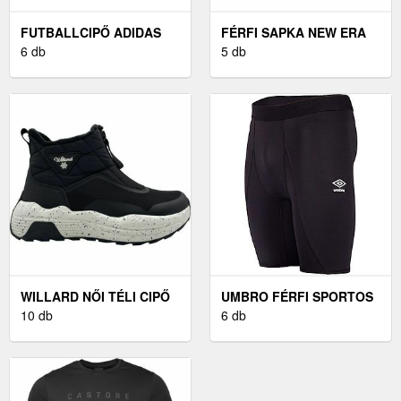
FUTBALLCIPŐ ADIDAS
FÉRFI SAPKA NEW ERA
PREDATOR PRO FOLD-
6 db
940 MLB LEAGUE BASIC
5 db
OVER TONGUE FG
NEYYAN
WILLARD NŐI TÉLI CIPŐ
UMBRO FÉRFI SPORTOS
NŐI TÉLI CIPŐ, FEKETE
10 db
RÖVIDNADRÁG FÉRFI
6 db
SPORTOS
RÖVIDNADRÁG, FEKETE