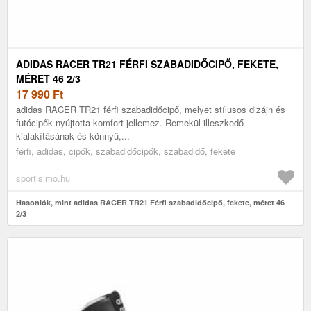
ADIDAS RACER TR21 FÉRFI SZABADIDŐCIPŐ, FEKETE,
MÉRET 46 2/3
17 990
Ft
adidas RACER TR21 férfi szabadidőcipő, melyet stílusos dizájn és
futócipők nyújtotta komfort jellemez. Remekül illeszkedő
kialakításának és könnyű,...
férfi, adidas, cipők, szabadidőcipők, szabadidő, fekete
sportisimo.hu
Hasonlók, mint adidas RACER TR21 Férfi szabadidőcipő, fekete, méret 46
2/3