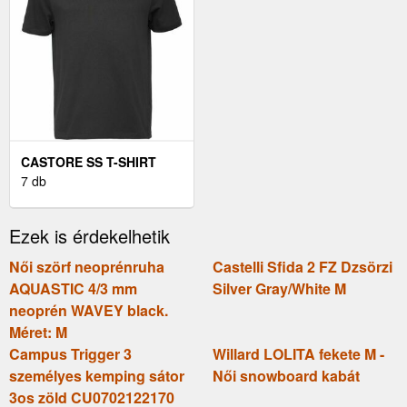
CASTORE SS T-SHIRT
FÉRFI PÓLÓ, FEKETE,
7 db
MÉRET
Ezek is érdekelhetik
Női szörf neoprénruha
Castelli Sfida 2 FZ Dzsörzi
AQUASTIC 4/3 mm
Silver Gray/White M
neoprén WAVEY black.
Méret: M
Campus Trigger 3
Willard LOLITA fekete M -
személyes kemping sátor
Női snowboard kabát
3os zöld CU0702122170