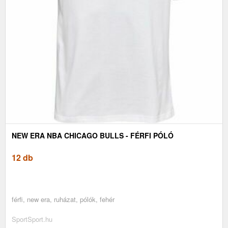
NEW ERA NBA CHICAGO BULLS - FÉRFI PÓLÓ
12 db
férfi, new era, ruházat, pólók, fehér
SportSport.hu