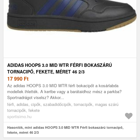
ADIDAS HOOPS 3.0 MID WTR FÉRFI BOKASZÁRÚ
TORNACIPŐ, FEKETE, MÉRET 46 2/3
17 990
Ft
Az adidas HOOPS 3.0 MID WTR férfi bokacipőt a kosárlabda
modellek ihlették. A kertbe vagy a barátaidhoz mész a parkba?
Sportnadrágot viselsz? Akkor...
férfi, adidas, cipők, szabadidőcipők, tornacipők, magas szárú
tornacipők, fekete
sportisimo.hu
Hasonlók, mint adidas HOOPS 3.0 MID WTR Férfi bokaszárú tornacipő,
fekete, méret 46 2/3