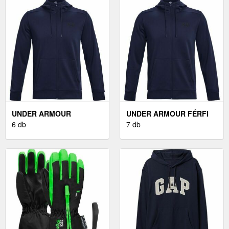
UNDER ARMOUR
UNDER ARMOUR FÉRFI
ARMOUR FLEECE FÉRFI
6 db
PULÓVER FÉRFI
7 db
PULÓVER, SÖTÉTKÉK,
PULÓVER, SÖTÉTKÉK,
MÉRET S
MÉRET S