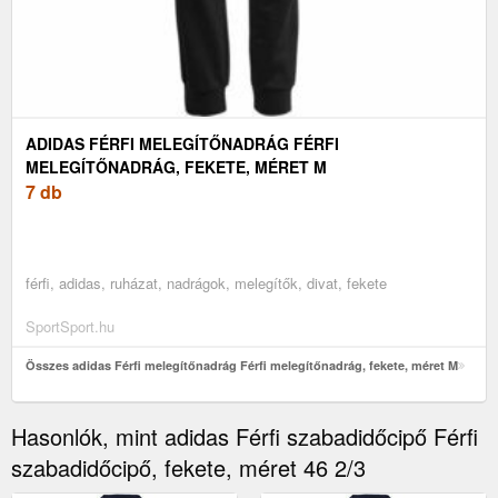
ADIDAS FÉRFI MELEGÍTŐNADRÁG FÉRFI
MELEGÍTŐNADRÁG, FEKETE, MÉRET M
7 db
férfi, adidas, ruházat, nadrágok, melegítők, divat, fekete
SportSport.hu
Összes adidas Férfi melegítőnadrág Férfi melegítőnadrág, fekete, méret M
Hasonlók, mint adidas Férfi szabadidőcipő Férfi
szabadidőcipő, fekete, méret 46 2/3