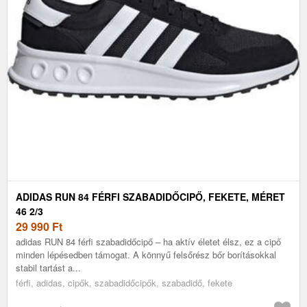
ADIDAS RUN 84 FÉRFI SZABADIDŐCIPŐ, FEKETE, MÉRET
46 2/3
29 990
Ft
adidas RUN 84 férfi szabadidőcipő – ha aktív életet élsz, ez a cipő
minden lépésedben támogat. A könnyű felsőrész bőr borításokkal
stabil tartást a...
férfi, adidas, cipők, szabadidőcipők, szabadidő, fekete