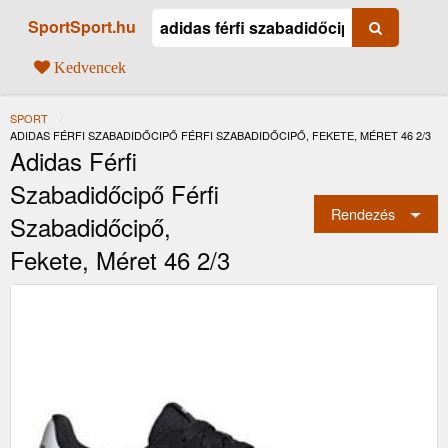
SportSport.hu
Kedvencek
SPORT
JELENLEGI:
ADIDAS FÉRFI SZABADIDŐCIPŐ FÉRFI SZABADIDŐCIPŐ, FEKETE, MÉRET 46 2/3
Adidas Férfi
Szabadidőcipő Férfi
Rendezés
Szabadidőcipő,
Fekete, Méret 46 2/3