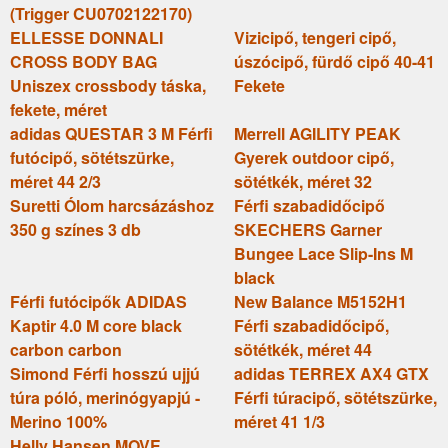
(Trigger CU0702122170)
ELLESSE DONNALI
Vizicipő, tengeri cipő,
CROSS BODY BAG
úszócipő, fürdő cipő 40-41
Uniszex crossbody táska,
Fekete
fekete, méret
adidas QUESTAR 3 M Férfi
Merrell AGILITY PEAK
futócipő, sötétszürke,
Gyerek outdoor cipő,
méret 44 2/3
sötétkék, méret 32
Suretti Ólom harcsázáshoz
Férfi szabadidőcipő
350 g színes 3 db
SKECHERS Garner
Bungee Lace Slip-Ins M
black
Férfi futócipők ADIDAS
New Balance M5152H1
Kaptir 4.0 M core black
Férfi szabadidőcipő,
carbon carbon
sötétkék, méret 44
Simond Férfi hosszú ujjú
adidas TERREX AX4 GTX
túra póló, merinógyapjú -
Férfi túracipő, sötétszürke,
Merino 100%
méret 41 1/3
Helly Hansen MOVE