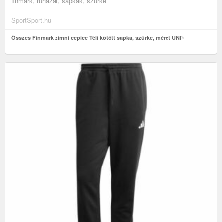
finmark, ruházat, sapkák, szürke
SportSport.hu
Összes Finmark zimní čepice Téli kötött sapka, szürke, méret UNI