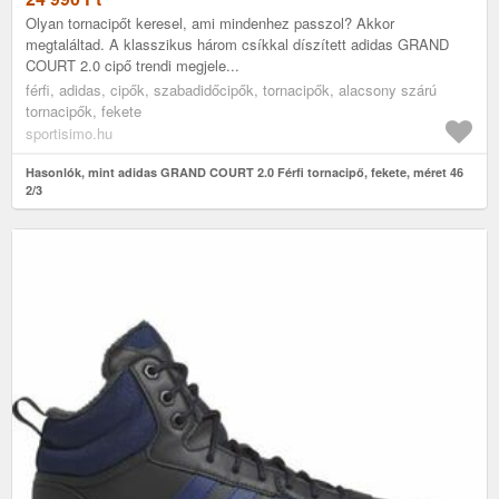
Olyan tornacipőt keresel, ami mindenhez passzol? Akkor
megtaláltad. A klasszikus három csíkkal díszített adidas GRAND
COURT 2.0 cipő trendi megjele...
férfi, adidas, cipők, szabadidőcipők, tornacipők, alacsony szárú
tornacipők, fekete
sportisimo.hu
Hasonlók, mint adidas GRAND COURT 2.0 Férfi tornacipő, fekete, méret 46
2/3