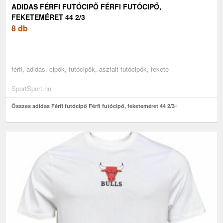
ADIDAS FÉRFI FUTÓCIPŐ FÉRFI FUTÓCIPŐ,
FEKETEMÉRET 44 2/3
8 db
férfi, adidas, cipők, futócipők, aszfalt futócipők, fekete
SportSport.hu
Összes adidas Férfi futócipő Férfi futócipő, feketeméret 44 2/3