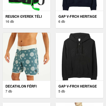
REUSCH GYEREK TÉLI
GAP V-FRCH HERITAGE
KESZTYŰ GYEREK TÉLI
16 db
LOGO FÉRFI PULÓVER,
6 db
KESZTYŰ, FEKETE
SÖTÉTKÉK, MÉRET
DECATHLON FÉRFI
GAP V-FRCH HERITAGE
BOARDSHORT, HOSSZÚ
7 db
LOGO FÉRFI PULÓVER,
5 db
SZÁRÚ, 18" - 500-AS
FEKETE, MÉRET