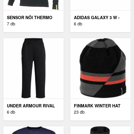
SENSOR NŐI THERMO
ADIDAS GALAXY 3 W -
FELSŐ NŐI THERMO
7 db
NŐI FUTÓCIPŐ
6 db
FELSŐ, FEKETE
UNDER ARMOUR RIVAL
FINMARK WINTER HAT
NŐI MELEGÍTŐNADRÁG,
6 db
TÉLI KÖTÖTT SAPKA,
23 db
FEKETE, MÉRET M
FEKETE, MÉRET UNI