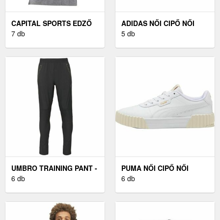
CAPITAL SPORTS EDZŐ
ADIDAS NŐI CIPŐ NŐI
TRIKÓ, FÉRFI, S MÉRET,
7 db
CIPŐ, FEKETE, MÉRET 40
5 db
SZÜRKE
UMBRO TRAINING PANT -
PUMA NŐI CIPŐ NŐI
FÉRFI MELEGÍTŐ
6 db
CIPŐ, FEHÉR, MÉRET 40
6 db
NADRÁG