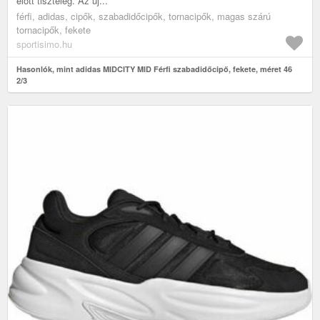
előtt tiszteleg. Az új...
férfi, adidas, cipők, szabadidőcipők, tornacipők, magas szárú
tornacipők, fekete
sportisimo.hu
Hasonlók, mint adidas MIDCITY MID Férfi szabadidőcipő, fekete, méret 46
2/3