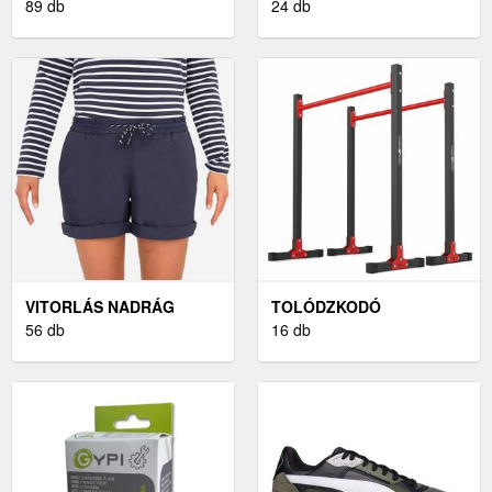
89 db
24 db
VITORLÁS NADRÁG
TOLÓDZKODÓ
56 db
ÁLLVÁNYOK
16 db