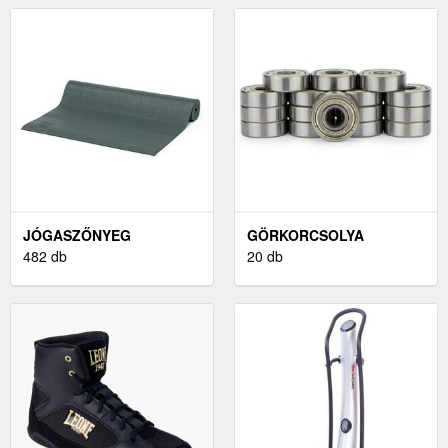
JÓGASZŐNYEG
GÖRKORCSOLYA
482 db
CSAPÁGYAK
20 db