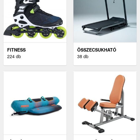
FITNESS
ÖSSZECSUKHATÓ
GÖRKORCSOLYÁK
224 db
FUTÓPAD
38 db