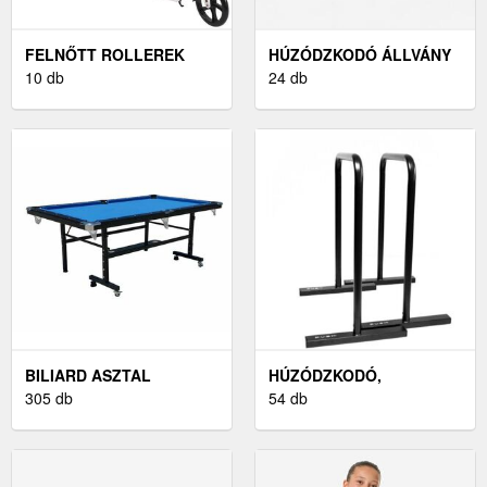
FELNŐTT ROLLEREK
HÚZÓDZKODÓ ÁLLVÁNY
10 db
24 db
BILIARD ASZTAL
HÚZÓDZKODÓ,
305 db
TOLÓDZKODÓ
54 db