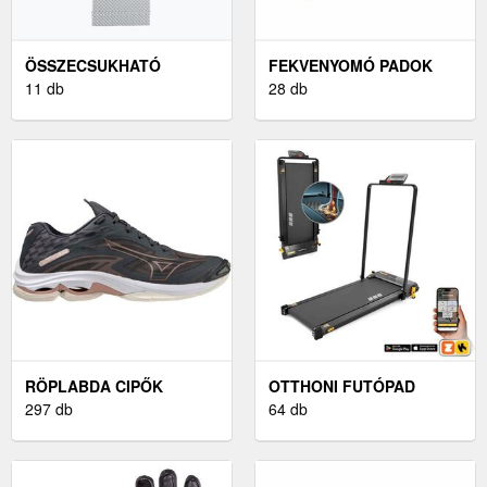
ÖSSZECSUKHATÓ
FEKVENYOMÓ PADOK
MATRAC
11 db
28 db
RÖPLABDA CIPŐK
OTTHONI FUTÓPAD
297 db
64 db