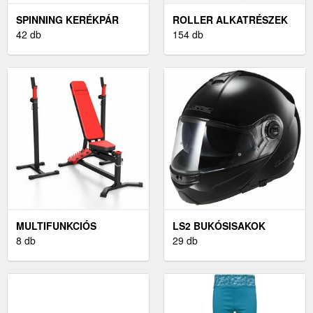
SPINNING KERÉKPÁR
ROLLER ALKATRÉSZEK
42 db
154 db
MULTIFUNKCIÓS
LS2 BUKÓSISAKOK
KONDIGÉP
8 db
29 db