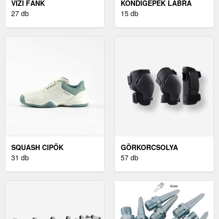
VÍZI FÁNK
KONDIGÉPEK LÁBRA
27 db
15 db
SQUASH CIPŐK
GÖRKORCSOLYA
31 db
VÉDŐFELSZERELÉS
57 db