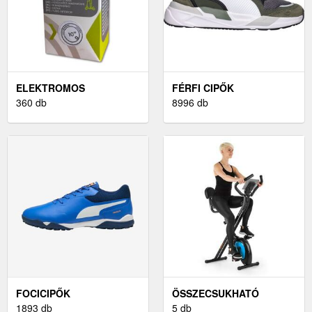
ELEKTROMOS
FÉRFI CIPŐK
ROLLEREK
360 db
8996 db
FOCICIPŐK
ÖSSZECSUKHATÓ
1893 db
SZOBABICIKLIK
5 db