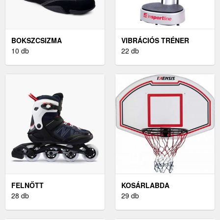
BOKSZCSIZMA
VIBRÁCIÓS TRÉNER
10 db
22 db
FELNŐTT
KOSÁRLABDA
GÖRKORCSOLYA
28 db
PALÁNKOK
29 db