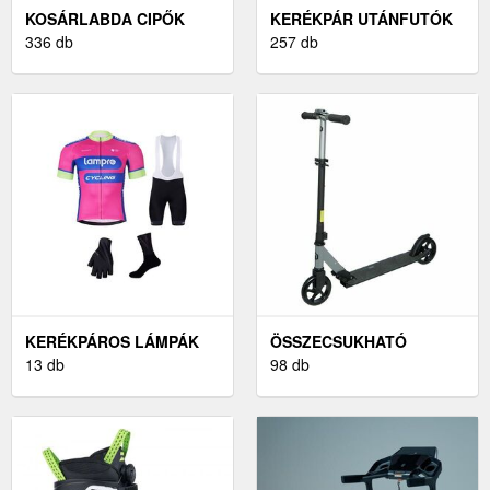
KOSÁRLABDA CIPŐK
KERÉKPÁR UTÁNFUTÓK
336 db
257 db
KERÉKPÁROS LÁMPÁK
ÖSSZECSUKHATÓ
13 db
ROLLEREK
98 db