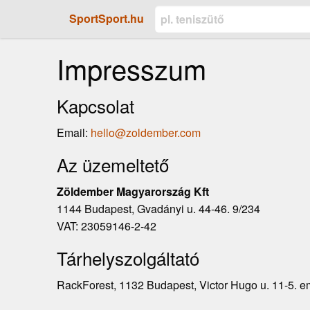
SportSport.hu
Impresszum
Kapcsolat
Email:
hello@zoldember.com
Az üzemeltető
Zöldember Magyarország Kft
1144 Budapest, Gvadányi u. 44-46. 9/234
VAT: 23059146-2-42
Tárhelyszolgáltató
RackForest, 1132 Budapest, Victor Hugo u. 11-5. e