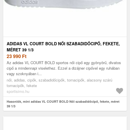
ADIDAS VL COURT BOLD NŐI SZABADIDŐCIPŐ, FEKETE,
MÉRET 39 1/3
23 990
Ft
Az adidas VL COURT BOLD sportos női cipő egy gyönyörű, divatos
cipő a mindennapi viselethez. Ezzel a dizájner cipővel egy ruhában
vagy szoknyában i...
női, adidas, cipők, szabadidőcipők, tornacipők, alacsony szárú
tornacipők, fekete
sportisimo.hu
Hasonlók, mint adidas VL COURT BOLD Női szabadidőcipő, fekete, méret
39 1/3