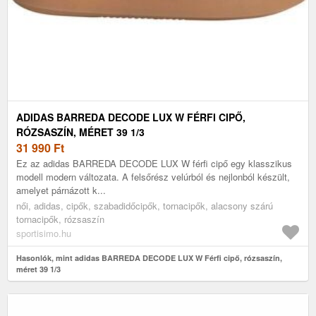
ADIDAS BARREDA DECODE LUX W FÉRFI CIPŐ,
RÓZSASZÍN, MÉRET 39 1/3
31 990
Ft
Ez az adidas BARREDA DECODE LUX W férfi cipő egy klasszikus
modell modern változata. A felsőrész velúrból és nejlonból készült,
amelyet párnázott k...
női, adidas, cipők, szabadidőcipők, tornacipők, alacsony szárú
tornacipők, rózsaszín
sportisimo.hu
Hasonlók, mint adidas BARREDA DECODE LUX W Férfi cipő, rózsaszín,
méret 39 1/3