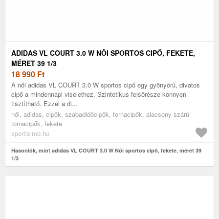
ADIDAS VL COURT 3.0 W NŐI SPORTOS CIPŐ, FEKETE,
MÉRET 39 1/3
18 990
Ft
A női adidas VL COURT 3.0 W sportos cipő egy gyönyörű, divatos
cipő a mindennapi viselethez. Szintetikus felsőrésze könnyen
tisztítható. Ezzel a di...
női, adidas, cipők, szabadidőcipők, tornacipők, alacsony szárú
tornacipők, fekete
sportisimo.hu
Hasonlók, mint adidas VL COURT 3.0 W Női sportos cipő, fekete, méret 39
1/3