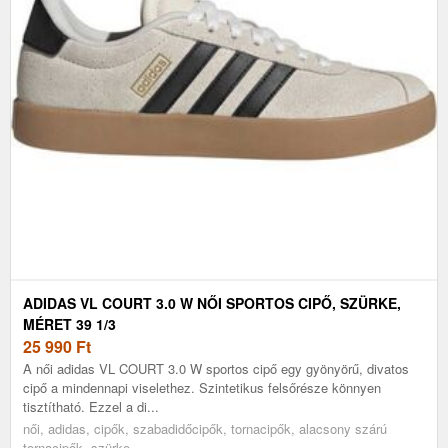
ADIDAS VL COURT 3.0 W NŐI SPORTOS CIPŐ, SZÜRKE,
MÉRET 39 1/3
25 990
Ft
A női adidas VL COURT 3.0 W sportos cipő egy gyönyörű, divatos
cipő a mindennapi viselethez. Szintetikus felsőrésze könnyen
tisztítható. Ezzel a di...
női, adidas, cipők, szabadidőcipők, tornacipők, alacsony szárú
tornacipők, szürke