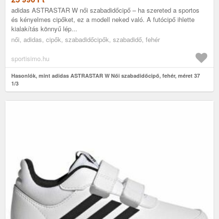
adidas ASTRASTAR W női szabadidőcipő – ha szereted a sportos
és kényelmes cipőket, ez a modell neked való. A futócipő ihlette
kialakítás könnyű lép...
női, adidas, cipők, szabadidőcipők, szabadidő, fehér
sportisimo.hu
Hasonlók, mint adidas ASTRASTAR W Női szabadidőcipő, fehér, méret 37
1/3