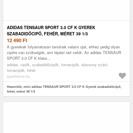
ADIDAS TENSAUR SPORT 3.0 CF K GYEREK
SZABADIDŐCIPŐ, FEHÉR, MÉRET 39 1/3
12 490
Ft
A gyerekek folyamatosan tanulnak valami újat, ehhez pedig olyan
cipőre van szükségük, ami lépést tart velük. Az adidas TENSAUR
SPORT 3.0 CF K klass...
adidas, cipők, szabadidőcipők, tornacipők, alacsony szárú
tornacipők, fehér
sportisimo.hu
Hasonlók, mint adidas TENSAUR SPORT 3.0 CF K Gyerek szabadidőcipő,
fehér, méret 39 1/3