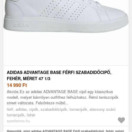
ADIDAS ADVANTAGE BASE FÉRFI SZABADIDŐCIPŐ,
FEHÉR, MÉRET 47 1/3
14 990
Ft
Akciós.Ez az adidas ADVANTAGE BASE cipő egy klasszikus
modell, melyet bármilyen outfithez felhúzhatsz. Retró teniszcipők
street változata. Felsőrésze műbő...
férfi, adidas, cipők, szabadidőcipők, tornacipők, alacsony szárú
tornacipők, fehér
sportisimo.hu
Hasonlók, mint adidas ADVANTAGE BASE Férfi szabadidőcipő, fehér, méret