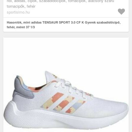
női, adidas, cipők, szabadidőcipők, tornacipők, alacsony szárú
tornacipők, fehér
sportisimo.hu
Hasonlók, mint adidas TENSAUR SPORT 3.0 CF K Gyerek szabadidőcipő,
fehér, méret 37 1/3