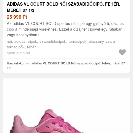
ADIDAS VL COURT BOLD NŐI SZABADIDŐCIPŐ, FEHÉR,
MÉRET 37 1/3
25 990
Ft
Az adidas VL COURT BOLD sportos női cipő egy gyönyörű, divatos
cipő a mindennapi viselethez. Ezzel a dizájner cipővel egy ruhában
vagy szoknyában i...
női, adidas, cipők, szabadidőcipők, tornacipők, alacsony szárú
tornacipők, fehér
sportisimo.hu
Hasonlók, mint adidas VL COURT BOLD Női szabadidőcipő, fehér, méret 37
1/3