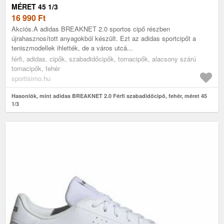
MÉRET 45 1/3
16 990
Ft
Akciós.A adidas BREAKNET 2.0 sportos cipő részben
újrahasznosított anyagokból készült. Ezt az adidas sportcipőt a
teniszmodellek ihlették, de a város utcá...
férfi, adidas, cipők, szabadidőcipők, tornacipők, alacsony szárú
tornacipők, fehér
sportisimo.hu
Hasonlók, mint adidas BREAKNET 2.0 Férfi szabadidőcipő, fehér, méret 45
1/3