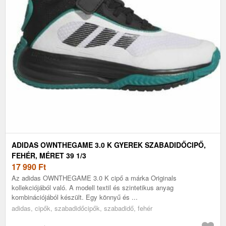
ADIDAS OWNTHEGAME 3.0 K GYEREK SZABADIDŐCIPŐ,
FEHÉR, MÉRET 39 1/3
17 990
Ft
Az adidas OWNTHEGAME 3.0 K cipő a márka Originals
kollekciójából való. A modell textil és szintetikus anyag
kombinációjából készült. Egy könnyű és ...
adidas, cipők, szabadidőcipők, szabadidő, fehér