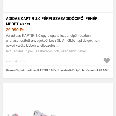
ADIDAS KAPTIR 3.0 FÉRFI SZABADIDŐCIPŐ, FEHÉR,
MÉRET 43 1/3
29 990
Ft
Az adidas KAPTIR 3.0 egy elegáns lezser cipő, részben
újrahasznosított anyagokból készült. A hétköznapi dolgok nem
neked valók. Ebben a jellegzetes...
férfi, adidas, cipők, szabadidőcipők, szabadidő, fehér
sportisimo.hu
Hasonlók, mint adidas KAPTIR 3.0 Férfi szabadidőcipő, fehér, méret 43 1/3