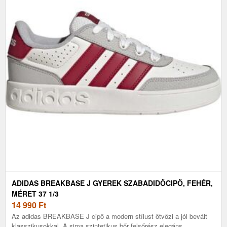
ADIDAS BREAKBASE J GYEREK SZABADIDŐCIPŐ, FEHÉR,
MÉRET 37 1/3
14 990
Ft
Az adidas BREAKBASE J cipő a modern stílust ötvözi a jól bevált
klasszikusokkal. A sima szintetikus bőr felsőrész elegáns