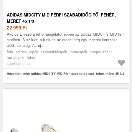
ADIDAS MIDCITY MID FÉRFI SZABADIDŐCIPŐ, FEHÉR,
MÉRET 45 1/3
22 990
Ft
Akciós.Élvezd a retro hangulatot ebben az adidas MIDCITY MID férfi
cipőben. A sziluett a funk és az eredetiség egy régebbi korszaka
előtt tiszteleg. Az új...
férfi, adidas, cipők, szabadidőcipők, tornacipők, magas szárú
tornacipők, fehér
sportisimo.hu
Hasonlók, mint adidas MIDCITY MID Férfi szabadidőcipő, fehér, méret 45 1/3