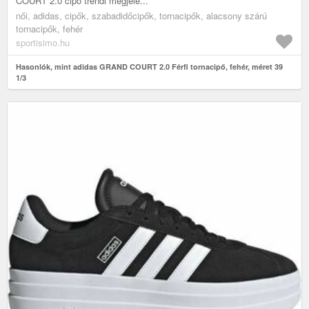
COURT 2.0 cipő trendi megjele...
női, adidas, cipők, szabadidőcipők, tornacipők, alacsony szárú
tornacipők, fehér
sportisimo.hu
Hasonlók, mint adidas GRAND COURT 2.0 Férfi tornacipő, fehér, méret 39
1/3