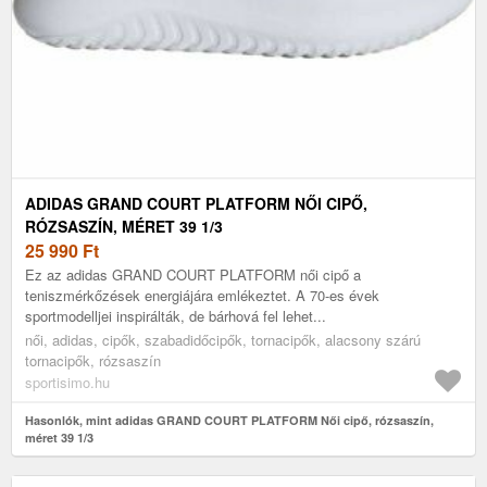
ADIDAS GRAND COURT PLATFORM NŐI CIPŐ,
RÓZSASZÍN, MÉRET 39 1/3
25 990
Ft
Ez az adidas GRAND COURT PLATFORM női cipő a
teniszmérkőzések energiájára emlékeztet. A 70-es évek
sportmodelljei inspirálták, de bárhová fel lehet...
női, adidas, cipők, szabadidőcipők, tornacipők, alacsony szárú
tornacipők, rózsaszín
sportisimo.hu
Hasonlók, mint adidas GRAND COURT PLATFORM Női cipő, rózsaszín,
méret 39 1/3