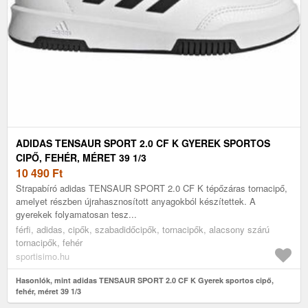
ADIDAS TENSAUR SPORT 2.0 CF K GYEREK SPORTOS
CIPŐ, FEHÉR, MÉRET 39 1/3
10 490
Ft
Strapabíró adidas TENSAUR SPORT 2.0 CF K tépőzáras tornacipő,
amelyet részben újrahasznosított anyagokból készítettek. A
gyerekek folyamatosan tesz...
férfi, adidas, cipők, szabadidőcipők, tornacipők, alacsony szárú
tornacipők, fehér
sportisimo.hu
Hasonlók, mint adidas TENSAUR SPORT 2.0 CF K Gyerek sportos cipő,
fehér, méret 39 1/3