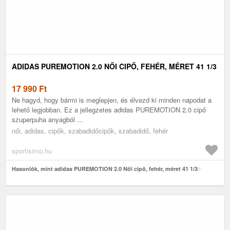
ADIDAS PUREMOTION 2.0 NŐI CIPŐ, FEHÉR, MÉRET 41 1/3
17 990
Ft
Ne hagyd, hogy bármi is meglepjen, és élvezd ki minden napodat a
lehető legjobban. Ez a jellegzetes adidas PUREMOTION 2.0 cipő
szuperpuha anyagból ...
női, adidas, cipők, szabadidőcipők, szabadidő, fehér
sportisimo.hu
Hasonlók, mint adidas PUREMOTION 2.0 Női cipő, fehér, méret 41 1/3