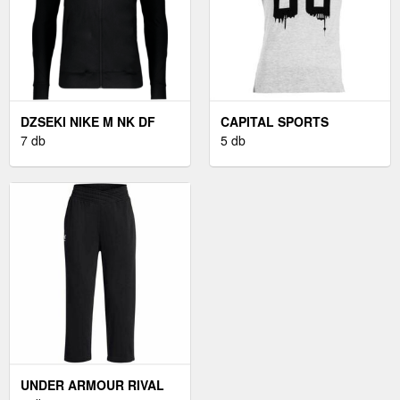
DZSEKI NIKE M NK DF
CAPITAL SPORTS
STRK24 TRK JKT K
7 db
BEFORCE, EDZŐ TRIKÓ,
5 db
FÉRFI, M MÉRET, SZÜRKE
UNDER ARMOUR RIVAL