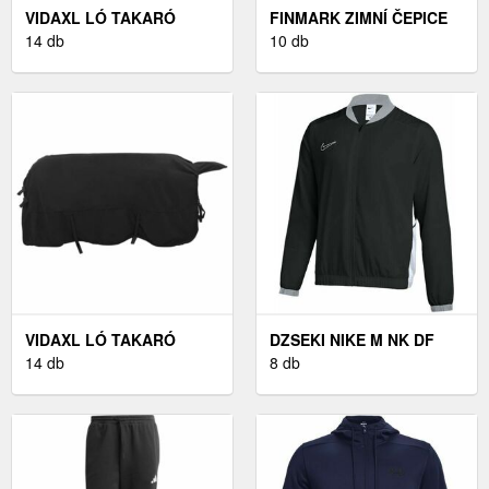
VIDAXL LÓ TAKARÓ
FINMARK ZIMNÍ ČEPICE
FEKETE 125 CM
14 db
TÉLI KÖTÖTT SAPKA,
10 db
POLIÉSZTER
SZÜRKE, MÉRET UNI
VIDAXL LÓ TAKARÓ
DZSEKI NIKE M NK DF
FEKETE 165 CM
14 db
ACD25 TRK JKT W
8 db
POLIÉSZTER