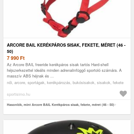
ARCORE BAIL KERÉKPÁROS SISAK, FEKETE, MÉRET (46 -
50)
7 990
Ft
Az Arcore BAIL freeride kerékpáros sisak tartós Hard-shell
héjszerkezettel ideális minden adrenalinfüggő sportoló számára. A
masszív ABS héjnak és ...
női, arcore, sportágak, kerékpározás, bukósisakok, sisakok, fekete
sportisimo.hu
Hasonlók, mint Arcore BAIL Kerékpáros sisak, fekete, méret (46 - 50)