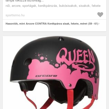
lámpa fokozza biztonság...
női, arcore, sportágak, kerékpározás, bukósisakok, sisakok, fekete
sportisimo.hu
Hasonlók, mint Arcore CONTRA Kerékpáros sisak, fekete, méret (59 - 61)