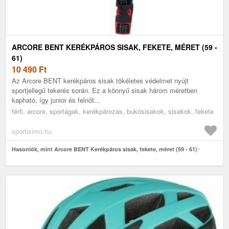
ARCORE BENT KERÉKPÁROS SISAK, FEKETE, MÉRET (59 -
61)
10 490
Ft
Az Arcore BENT kerékpáros sisak tökéletes védelmet nyújt
sportjellegű tekerés során. Ez a könnyű sisak három méretben
kapható, így junior és felnőt...
férfi, arcore, sportágak, kerékpározás, bukósisakok, sisakok, fekete
sportisimo.hu
Hasonlók, mint Arcore BENT Kerékpáros sisak, fekete, méret (59 - 61)