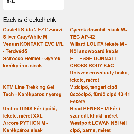
NŐI MELEGÍTŐNADRÁG,
6 db
FEKETE, MÉRET M
Ezek is érdekelhetik
Castelli Sfida 2 FZ Dzsörzi
Gyerek downhill sisak W-
Silver Gray/White M
TEC AP-42
Venum KONTAKT EVO M/L
Willard LOLITA fekete M -
- Térdvédő
Női snowboard kabát
Scirocco Helmet - Gyerek
ELLESSE DONNALI
kerékpáros sisak
CROSS BODY BAG
Uniszex crossbody táska,
fekete, méret
KTM Line Trekking Gel
Vizicipő, tengeri cipő,
Tech - Kerékpáros nyereg
úszócipő, fürdő cipő 40-41
Fekete
Umbro DINIS Férfi póló,
Head RENESE M Férfi
fekete, méret XXL
szandál, khaki, méret
Arcore PYTHON M -
Westport LOWAN Női téli
Kerékpáros sisak
cipő, barna, méret