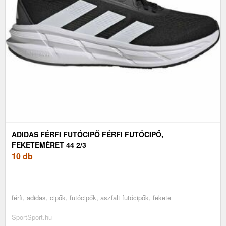
ADIDAS FÉRFI FUTÓCIPŐ FÉRFI FUTÓCIPŐ,
FEKETEMÉRET 44 2/3
10 db
férfi, adidas, cipők, futócipők, aszfalt futócipők, fekete
SportSport.hu