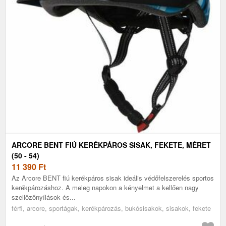
ARCORE BENT FIÚ KERÉKPÁROS SISAK, FEKETE, MÉRET
(50 - 54)
11 390
Ft
Az Arcore BENT fiú kerékpáros sisak ideális védőfelszerelés sportos
kerékpározáshoz. A meleg napokon a kényelmet a kellően nagy
szellőzőnyílások és...
férfi, arcore, sportágak, kerékpározás, bukósisakok, sisakok, fekete