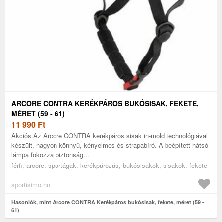
ARCORE CONTRA KERÉKPÁROS BUKÓSISAK, FEKETE,
MÉRET (59 - 61)
11 990
Ft
Akciós.Az Arcore CONTRA kerékpáros sisak in-mold technológiával
készült, nagyon könnyű, kényelmes és strapabíró. A beépített hátsó
lámpa fokozza biztonság...
férfi, arcore, sportágak, kerékpározás, bukósisakok, sisakok, fekete
sportisimo.hu
Hasonlók, mint Arcore CONTRA Kerékpáros bukósisak, fekete, méret (59 -
61)