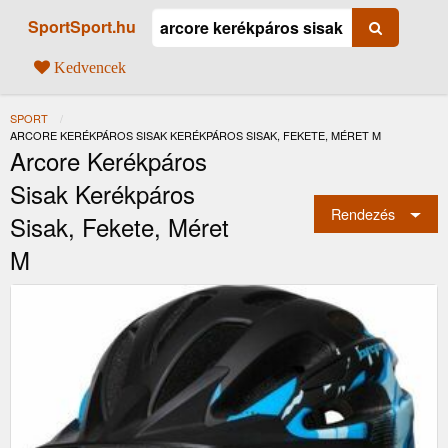
SportSport.hu
Kedvencek
SPORT
JELENLEGI:
ARCORE KERÉKPÁROS SISAK KERÉKPÁROS SISAK, FEKETE, MÉRET M
Arcore Kerékpáros
Sisak Kerékpáros
Rendezés
Sisak, Fekete, Méret
M