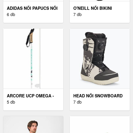
ADIDAS NŐI PAPUCS NŐI
O'NEILL NŐI BIKINI
PAPUCS, FEKETE, MÉRET
6 db
FELSŐ NŐI BIKINI FELSŐ,
7 db
39
FEKETE
ARCORE UCP OMEGA -
HEAD NŐI SNOWBOARD
SÍFUTÓ BOT
5 db
KÖTÉS NŐI SNOWBOARD
7 db
KÖTÉS, FEKETE