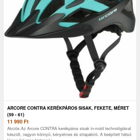
ARCORE CONTRA KERÉKPÁROS SISAK, FEKETE, MÉRET
(59 - 61)
11 990
Ft
Akciós.Az Arcore CONTRA kerékpáros sisak in-mold technológiával
készült, nagyon könnyű, kényelmes és strapabíró. A beépített hátsó