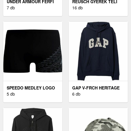
UNDER ARMOUR FÉRFI
REUSCH GYEREK TÉLI
PULÓVER FÉRFI
7 db
KESZTYŰ GYEREK TÉLI
16 db
PULÓVER, SÖTÉTKÉK,
KESZTYŰ, FEKETE
MÉRET S
SPEEDO MEDLEY LOGO
GAP V-FRCH HERITAGE
FÉRFI ÚSZÓNADRÁG,
5 db
LOGO FÉRFI PULÓVER,
6 db
FEKETE, MÉRET
SÖTÉTKÉK, MÉRET