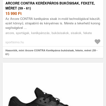
ARCORE CONTRA KERÉKPÁROS BUKÓSISAK, FEKETE,
MÉRET (59 - 61)
15 990
Ft
Az Arcore CONTRA kerékpáros sisak in-mold technológiával készült,
ezért könnyű, strapabíró és kényelmes is. Mérete a tekerhető korong
segítségével ...
arcore, sportágak, kerékpározás, bukósisakok, sisakok, fekete
sportisimo.hu
Hasonlók, mint Arcore CONTRA Kerékpáros bukósisak, fekete, méret (59 -
61)