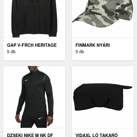
GAP V-FRCH HERITAGE
FINMARK NYÁRI
LOGO FÉRFI PULÓVER,
5 db
BASEBALL SAPKA NYÁRI
5 db
FEKETE, MÉRET
GYEREK SAPKA, SZÜRKE,
MÉRET UNI
DZSEKI NIKE M NK DF
VIDAXL LÓ TAKARÓ