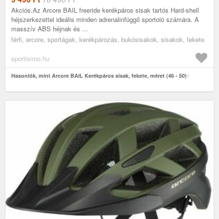
Akciós.Az Arcore BAIL freeride kerékpáros sisak tartós Hard-shell
héjszerkezettel ideális minden adrenalinfüggő sportoló számára. A
masszív ABS héjnak és ...
férfi, arcore, sportágak, kerékpározás, bukósisakok, sisakok, fekete
sportisimo.hu
Hasonlók, mint Arcore BAIL Kerékpáros sisak, fekete, méret (46 - 50)