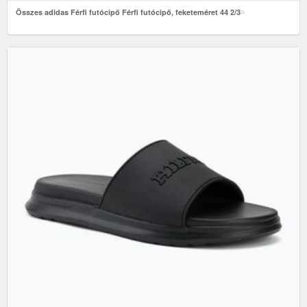
Összes adidas Férfi futócipő Férfi futócipő, feketeméret 44 2/3