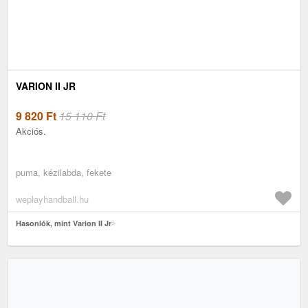
VARION II JR
9 820
Ft
15 110 Ft
Akciós.
puma, kézilabda, fekete
weplayhandball.hu
Hasonlók, mint Varion II Jr