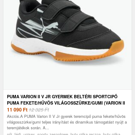
PUMA VARION II V JR GYERMEK BELTÉRI SPORTCIPŐ
PUMA FEKETE/HŰVÖS VILÁGOSSZÜRKE/GUMI (VARION II
V JR 108106 01)
11 090
Ft
12 325 Ft
Akciós.A PUMA Varion II V Jr gyerek teremcipő puma fekete/hűvös
világosszürke/gumi teljes irányítást és dinamikus támogatást nyújt a
teremjátékok során. A...
női, férfi, unisex, sporty zespołowe, buty piłka ręczna, buty piłka