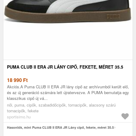
PUMA CLUB II ERA JR LÁNY CIPŐ, FEKETE, MÉRET 35.5
18 990
Ft
Akciós.A Puma CLUB II ERA JR lány cipő az archívumból került elő,
és az új generáció számára lett újratervezve. A PUMA bemutatja egy
klasszikus cipő új vá...
női, puma, cipők, szabadidőcipők, tornacipők, alacsony szárú
tornacipők, fekete
sportisimo.hu
Hasonlók, mint Puma CLUB II ERA JR Lány cipő, fekete, méret 35.5