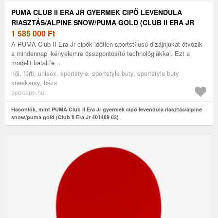
PUMA CLUB II ERA JR GYERMEK CIPŐ LEVENDULA
RIASZTÁS/ALPINE SNOW/PUMA GOLD (CLUB II ERA JR
401489 03)
1 585 000
Ft
A PUMA Club II Era Jr cipők időtlen sportstílusú dizájnjukat ötvözik
a mindennapi kényelemre összpontosító technológiákkal. Ezt a
modellt fiatal fe...
női, férfi, unisex, sportstyle, sportstyle buty, sportstyle buty
sneakersy, bézs
sportano.hu
Hasonlók, mint PUMA Club II Era Jr gyermek cipő levendula riasztás/alpine
snow/puma gold (Club II Era Jr 401489 03)