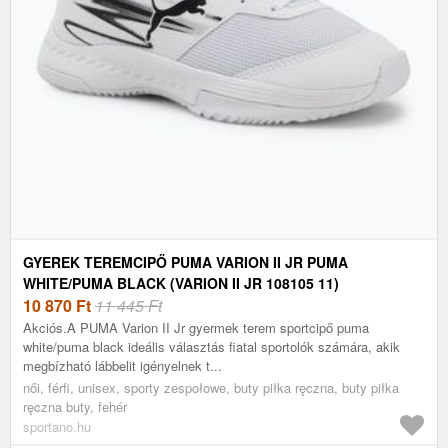
GYEREK TEREMCIPŐ PUMA VARION II JR PUMA
WHITE/PUMA BLACK (VARION II JR 108105 11)
10 870
Ft
11 445 Ft
Akciós.A PUMA Varion II Jr gyermek terem sportcipő puma
white/puma black ideális választás fiatal sportolók számára, akik
megbízható lábbelit igényelnek t...
női, férfi, unisex, sporty zespołowe, buty piłka ręczna, buty piłka
ręczna buty, fehér
sportano.hu