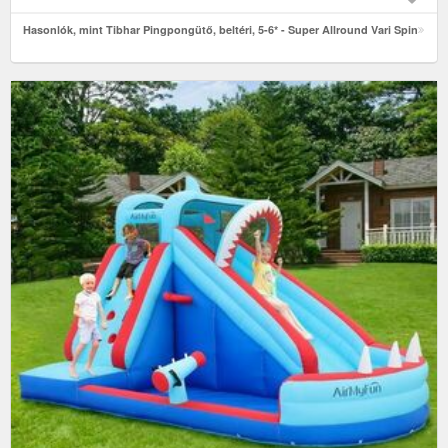
Hasonlók, mint Tibhar Pingpongütő, beltéri, 5-6* - Super Allround Vari Spin