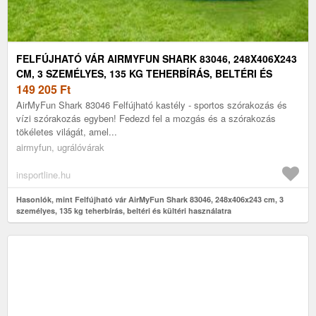
FELFÚJHATÓ VÁR AIRMYFUN SHARK 83046, 248X406X243
CM, 3 SZEMÉLYES, 135 KG TEHERBÍRÁS, BELTÉRI ÉS
KÜLTÉRI HASZNÁLATRA
149 205
Ft
AirMyFun Shark 83046 Felfújható kastély - sportos szórakozás és
vízi szórakozás egyben! Fedezd fel a mozgás és a szórakozás
tökéletes világát, amel...
airmyfun, ugrálóvárak
insportline.hu
Hasonlók, mint Felfújható vár AirMyFun Shark 83046, 248x406x243 cm, 3
személyes, 135 kg teherbírás, beltéri és kültéri használatra