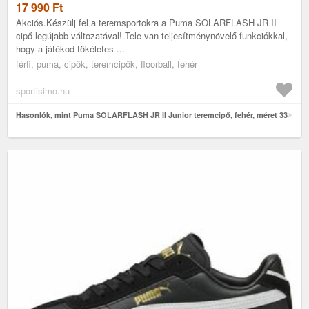
17 990
Ft
Akciós.Készülj fel a teremsportokra a Puma SOLARFLASH JR II
cipő legújabb változatával! Tele van teljesítménynövelő funkciókkal,
hogy a játékod tökéletes ...
férfi, puma, cipők, teremcipők, floorball, fehér
sportisimo.hu
Hasonlók, mint Puma SOLARFLASH JR II Junior teremcipő, fehér, méret 33