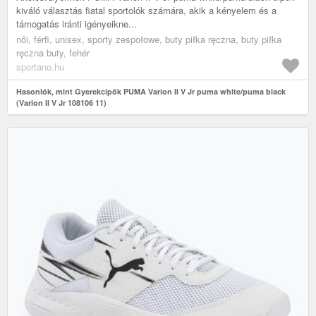
kiváló választás fiatal sportolók számára, akik a kényelem és a
támogatás iránti igényeikne...
női, férfi, unisex, sporty zespołowe, buty piłka ręczna, buty piłka
ręczna buty, fehér
sportano.hu
Hasonlók, mint Gyerekcipők PUMA Varion II V Jr puma white/puma black
(Varion II V Jr 108106 11)