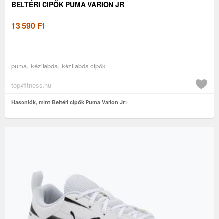
BELTÉRI CIPŐK PUMA VARION JR
13 590
Ft
puma, kézilabda, kézilabda cipők
top4fitness.hu
Hasonlók, mint Beltéri cipők Puma Varion Jr