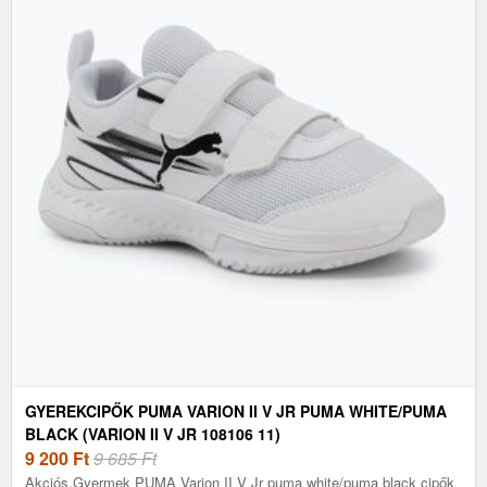
GYEREKCIPŐK PUMA VARION II V JR PUMA WHITE/PUMA
BLACK (VARION II V JR 108106 11)
9 200
Ft
9 685 Ft
Akciós.Gyermek PUMA Varion II V Jr puma white/puma black cipők