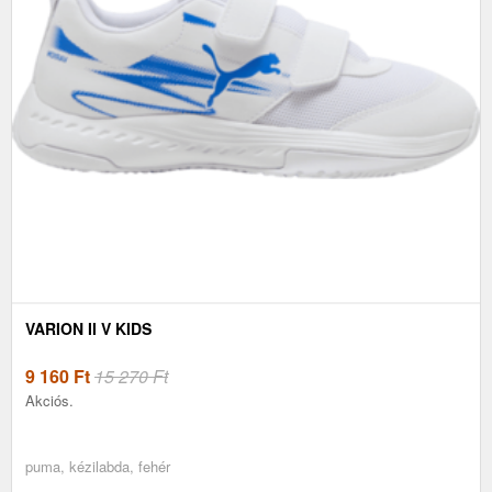
VARION II V KIDS
9 160
Ft
15 270 Ft
Akciós.
puma, kézilabda, fehér