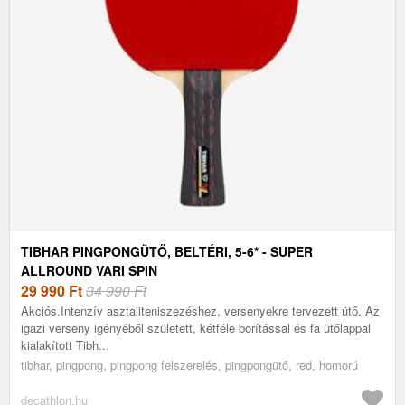
TIBHAR PINGPONGÜTŐ, BELTÉRI, 5-6* - SUPER
ALLROUND VARI SPIN
29 990
Ft
34 990 Ft
Akciós.Intenzív asztaliteniszezéshez, versenyekre tervezett ütő. Az
igazi verseny igényéből született, kétféle borítással és fa ütőlappal
kialakított Tibh...
tibhar, pingpong, pingpong felszerelés, pingpongütő, red, homorú
decathlon.hu