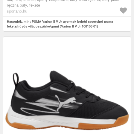
ręczna buty, fekete
sportano.hu
Hasonlók, mint PUMA Varion II V Jr gyermek beltéri sportcipő puma
fekete/hűvös világosszürke/gumi (Varion II V Jr 108106 01)