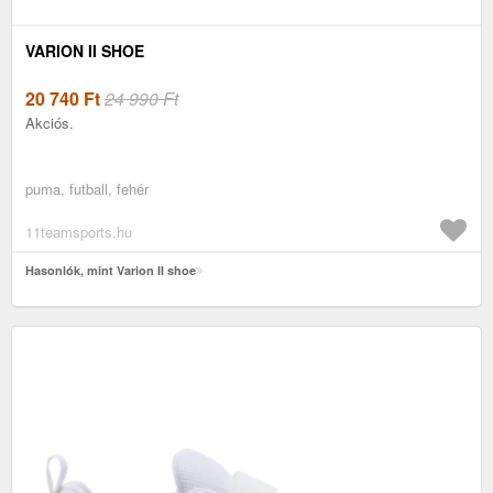
VARION II SHOE
20 740
Ft
24 990 Ft
Akciós.
puma, futball, fehér
11teamsports.hu
Hasonlók, mint Varion II shoe