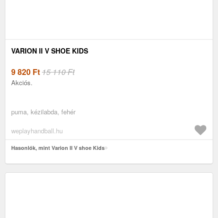
VARION II V SHOE KIDS
9 820
Ft
15 110 Ft
Akciós.
puma, kézilabda, fehér
weplayhandball.hu
Hasonlók, mint Varion II V shoe Kids