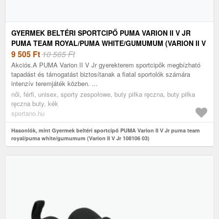
GYERMEK BELTÉRI SPORTCIPŐ PUMA VARION II V JR
PUMA TEAM ROYAL/PUMA WHITE/GUMUMUM (VARION II V
JR 108106 03)
9 505
Ft
10 565 Ft
Akciós.A PUMA Varion II V Jr gyerekterem sportcipők megbízható
tapadást és támogatást biztosítanak a fiatal sportolók számára
intenzív teremjáték közben. ...
női, férfi, unisex, sporty zespołowe, buty piłka ręczna, buty piłka
ręczna buty, kék
sportano.hu
Hasonlók, mint Gyermek beltéri sportcipő PUMA Varion II V Jr puma team
royal/puma white/gumumum (Varion II V Jr 108106 03)