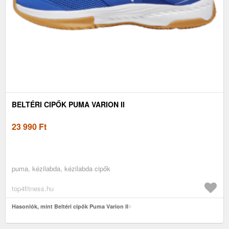
BELTÉRI CIPŐK PUMA VARION II
23 990
Ft
puma, kézilabda, kézilabda cipők
top4fitness.hu
Hasonlók, mint Beltéri cipők Puma Varion II