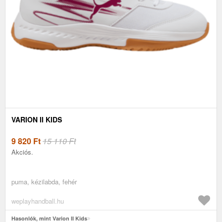
VARION II KIDS
9 820
Ft
15 110 Ft
Akciós.
puma, kézilabda, fehér
weplayhandball.hu
Hasonlók, mint Varion II Kids