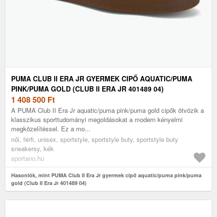
PUMA CLUB II ERA JR GYERMEK CIPŐ AQUATIC/PUMA
PINK/PUMA GOLD (CLUB II ERA JR 401489 04)
1 408 500
Ft
A PUMA Club II Era Jr aquatic/puma pink/puma gold cipők ötvözik a
klasszikus sporttudományi megoldásokat a modern kényelmi
megközelítéssel. Ez a mo...
női, férfi, unisex, sportstyle, sportstyle buty, sportstyle buty
sneakersy, kék
sportano.hu
Hasonlók, mint PUMA Club II Era Jr gyermek cipő aquatic/puma pink/puma
gold (Club II Era Jr 401489 04)