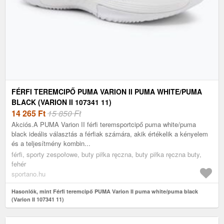
FÉRFI TEREMCIPŐ PUMA VARION II PUMA WHITE/PUMA
BLACK (VARION II 107341 11)
14 265
Ft
15 850 Ft
Akciós.A PUMA Varion II férfi teremsportcipő puma white/puma
black ideális választás a férfiak számára, akik értékelik a kényelem
és a teljesítmény kombin...
férfi, sporty zespołowe, buty piłka ręczna, buty piłka ręczna buty,
fehér
sportano.hu
Hasonlók, mint Férfi teremcipő PUMA Varion II puma white/puma black
(Varion II 107341 11)