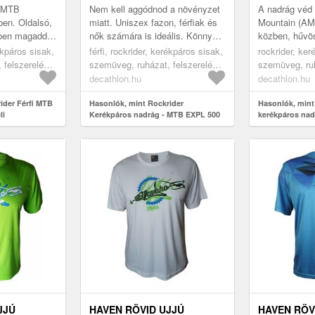
MOUNTAIN
g MTB
Nem kell aggódnod a növényzet
A nadrág véd 
ben. Oldalsó,
miatt. Uniszex fazon, férfiak és
Mountain (AM
ben magaddal
nők számára is ideális. Könnyű
közben, hűvö
at. Nem kell
és légáteresztő a lézervágott
sztreccs any
rékpáros sisak,
férfi, rockrider, kerékpáros sisak,
rockrider, ker
et miatt.
lyukaknak köszönhetően ...
köszönhetően
 felszerelés,
szemüveg, ruházat, felszerelés,
szemüveg, ruh
mozgásszabads
, kerékpáros
kerékpáros ruházat, kerékpáros
kerékpáros ru
decathlon.hu
decathlon.hu
szabású
nadrág, mtb, laza szabású
nadrág, mtb, 
black, xl
ider Férfi MTB
kerékpáros nadrág, black, 3xl
Hasonlók, mint Rockrider
kerékpáros na
Hasonlók, mint
li
Kerékpáros nadrág - MTB EXPL 500
kerékpáros nadr
Mountain
JJÚ
HAVEN RÖVID UJJÚ
HAVEN RÖV