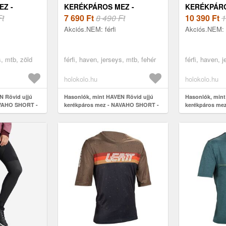
Z -
KERÉKPÁROS MEZ -
KERÉKPÁRO
-
Ft
NAVAHO SHORT -
7 690
Ft
8 490 Ft
ENERGIZER
10 390
Ft
1
FEHÉR/FEKETE
- KÉK
Akciós.NEM: férfi
Akciós.NEM: f
s, mtb, zöld
férfi, haven, jerseys, mtb, fehér
férfi, haven, 
holokolo.hu
holokolo.hu
N Rövid ujjú
Hasonlók, mint HAVEN Rövid ujjú
Hasonlók, mint
AVAHO SHORT -
kerékpáros mez - NAVAHO SHORT -
kerékpáros me
fehér/fekete
CRAZY SHORT 