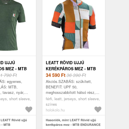
ID UJJÚ
LEATT RÖVID UJJÚ
S MEZ - MTB
KERÉKPÁROS MEZ - MTB
IN 2.0 - ZÖLD
1 790 Ft
ENDURANCE 5.0 - SZÍNES
34 590
Ft
36 390 Ft
ÁS: egyenes,
Akciós.SZABÁS: szűkített,
ÁS: MTB,
BENEFIT: UPF 50,
 tavasz, nyár,
meghosszabbított hátsó rész,
 fényvisszaverő
TULAJDONSÁGOK:
erseys, short sleeve,
férfi, leatt, jerseys, short sleeve,
: rövid ujj,
ergonomikus, hűsítő hatás,
színes
EL™, Poliamid,
lélegző, gyorsan száradó,
holokolo.hu
antibakteriáli...
 LEATT Rövid ujjú
Hasonlók, mint LEATT Rövid ujjú
z - MTB
kerékpáros mez - MTB ENDURANCE