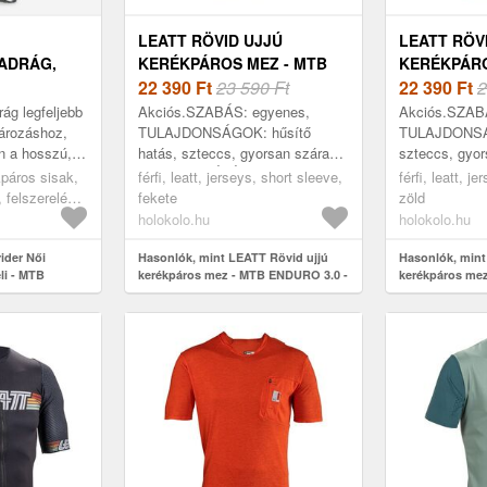
LEATT RÖVID UJJÚ
LEATT RÖV
ADRÁG,
KERÉKPÁROS MEZ - MTB
KERÉKPÁRO
ENDURO 3.0 - FEKETE
22 390
Ft
23 590 Ft
TRAIL 1.0 
22 390
Ft
2
ág legfeljebb
Akciós.SZABÁS: egyenes,
Akciós.SZAB
ározáshoz,
TULAJDONSÁGOK: hűsítő
TULAJDONSÁG
n a hosszú,
hatás, szteccs, gyorsan száradó,
szteccs, gyor
 és strapabíró
FELHASZNÁLÁS: MTB,
elasztikus,
kpáros sisak,
férfi, leatt, jerseys, short sleeve,
férfi, leatt, j
i k...
ÉVSZAK: ősz, tavasz, nyár,
Trail, MTB, 
 felszerelés,
fekete
zöld
HOSSZ: rövid ujj, ANYAG: Poli...
tavasz, nyár
, kerékpáros
holokolo.hu
holokolo.hu
k, l
ider Női
Hasonlók, mint LEATT Rövid ujjú
Hasonlók, mint
li - MTB
kerékpáros mez - MTB ENDURO 3.0 -
kerékpáros mez
fekete
zöld