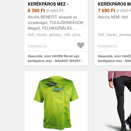
KERÉKPÁROS MEZ -
KERÉKPÁROS ME
NAVAHO SHORT -
6 390
Ft
8 490 Ft
NAVAHO SHORT 
7 690
Ft
8 490 
PIROS/FEKETE
ZÖLD/KÉK
Akciós.BENEFIT: elvezeti az
Akciós.NEM: férfi
izzadtságot, TULAJDONSÁGOK:
lélegző, FELHASZNÁLÁS:
univerzális, MTB, ÉVSZAK:
férfi, haven, jerseys, mtb, piros
férfi, haven, jersey
egészévi, KIVITELEZÉS: kör
alakú kivágás, DIZÁJN:...
holokolo.hu
holokolo.hu
Hasonlók, mint HAVEN Rövid ujjú
Hasonlók, mint HAVE
kerékpáros mez - NAVAHO SHORT -
kerékpáros mez - N
piros/fekete
zöld/kék