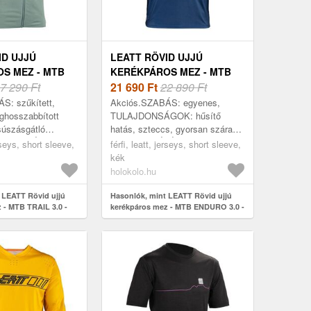
ID UJJÚ
LEATT RÖVID UJJÚ
S MEZ - MTB
KERÉKPÁROS MEZ - MTB
- ZÖLD
7 290 Ft
ENDURO 3.0 - KÉK
21 690
Ft
22 890 Ft
S: szűkített,
Akciós.SZABÁS: egyenes,
hosszabbított
TULAJDONSÁGOK: hűsítő
súszásgátló
hatás, szteccs, gyorsan száradó,
LAJDONSÁGOK:
FELHASZNÁLÁS: enduro, MTB,
erseys, short sleeve,
férfi, leatt, jerseys, short sleeve,
 szteccs, könnyű,
ÉVSZAK: ősz, tavasz, nyár,
kék
: YKK® cipzár...
HOSSZ: rövid ujj, ANY...
holokolo.hu
 LEATT Rövid ujjú
Hasonlók, mint LEATT Rövid ujjú
 - MTB TRAIL 3.0 -
kerékpáros mez - MTB ENDURO 3.0 -
kék