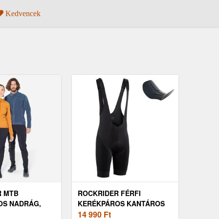
Kedvencek
R MTB
ROCKRIDER FÉRFI
OS NADRÁG,
KERÉKPÁROS KANTÁROS
ETŐ - ALL
RÖVIDNADRÁG - MTB RACE
14 990
Ft