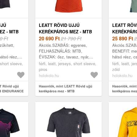
JJÚ
LEATT RÖVID UJJÚ
LEATT RÖV
EZ - MTB
KERÉKPÁROS MEZ - MTB
KERÉKPÁRO
 - FEKETE
0 Ft
ALLMOUNTAIN 2.0 - PIROS
20 690
Ft
21 790 Ft
TRAIL 3.0 
25 890
Ft
2
űkített,
Akciós.SZABÁS: egyenes,
Akciós.SZABÁ
FELHASZNÁLÁS: MTB,
BENEFIT: meg
átsó rész,
ÉVSZAK: ősz, tavasz, nyár,
hátsó rész, c
ek,
KIVITELEZÉS: fényvisszaverő
elemek, TU
, short sleeve,
férfi, leatt, jerseys, short sleeve,
férfi, leatt, j
:
elemek, HOSSZ: rövid ujj,
ergonomikus,
piros
zöld
ző, gyorsan
ANYAG: TENCEL™, Poliamid,
BEKAPCSOLÁS
holokolo.hu
holokolo.hu
Poli...
 Rövid ujjú
Hasonlók, mint LEATT Rövid ujjú
Hasonlók, mint
MTB ENDURANCE
kerékpáros mez - MTB
kerékpáros mez
ALLMOUNTAIN 2.0 - piros
zöld