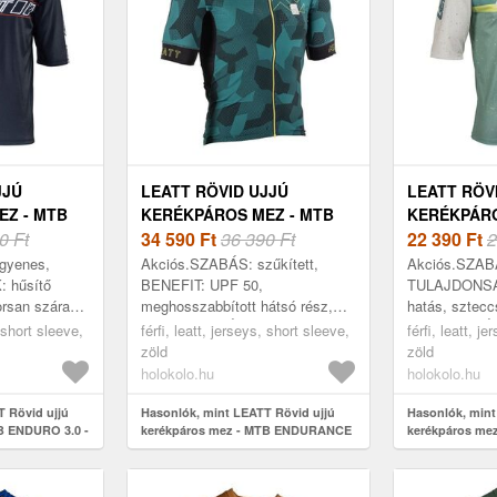
JJÚ
LEATT RÖVID UJJÚ
LEATT RÖV
EZ - MTB
KERÉKPÁROS MEZ - MTB
KERÉKPÁRO
EKETE
0 Ft
ENDURANCE 5.0 - ZÖLD
34 590
Ft
36 390 Ft
ENDURO 3.0
22 390
Ft
2
gyenes,
Akciós.SZABÁS: szűkített,
Akciós.SZAB
 hűsítő
BENEFIT: UPF 50,
TULAJDONSÁ
orsan száradó,
meghosszabbított hátsó rész,
hatás, sztecc
nduro, MTB,
TULAJDONSÁGOK:
FELHASZNÁL
, short sleeve,
férfi, leatt, jerseys, short sleeve,
férfi, leatt, j
sz, nyár,
ergonomikus, hűsítő hatás,
ÉVSZAK: ősz,
zöld
zöld
ANY...
lélegző, gyorsan száradó,
HOSSZ: rövid 
holokolo.hu
holokolo.hu
antibakteriáli...
 Rövid ujjú
Hasonlók, mint LEATT Rövid ujjú
Hasonlók, mint
B ENDURO 3.0 -
kerékpáros mez - MTB ENDURANCE
kerékpáros me
5.0 - zöld
zöld