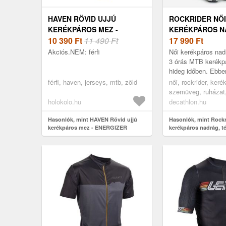
HAVEN RÖVID UJJÚ
ROCKRIDER NŐI
KERÉKPÁROS MEZ -
KERÉKPÁROS N
ENERGIZER CRAZY SHORT
10 390
Ft
11 490 Ft
TÉLI - MTB
17 990
Ft
- ZÖLD
Akciós.NEM: férfi
Női kerékpáros nadr
3 órás MTB kerékp
hideg időben. Ebbe
meleg, vízlepergető
férfi, haven, jerseys, mtb, zöld
női, rockrider, keré
anyagból készült nő
szemüveg, ruházat,
kerékpáros ruházat
holokolo.hu
decathlon.hu
nadrág, kerékpáros
Hasonlók, mint HAVEN Rövid ujjú
hosszúnadrág, blac
Hasonlók, mint Rockr
kerékpáros mez - ENERGIZER
kerékpáros nadrág, té
CRAZY SHORT - zöld