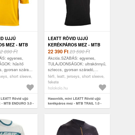
ID UJJÚ
LEATT RÖVID UJJÚ
S MEZ - MTB
KERÉKPÁROS MEZ - MTB
0 - SÁRGA
2 890 Ft
TRAIL 1.0 - FEKETE
22 390
Ft
23 590 Ft
ÁS: egyenes,
Akciós.SZABÁS: egyenes,
GOK: hűsítő
TULAJDONSÁGOK: ultrakönnyű,
s, gyorsan száradó,
szteccs, gyorsan száradó,
S: enduro, MTB,
elasztikus, FELHASZNÁLÁS:
erseys, short sleeve,
férfi, leatt, jerseys, short sleeve,
 tavasz, nyár,
Trail, MTB, ÉVSZAK: ősz,
fekete
ujj, ANY...
tavasz, nyár, KIVITELEZÉS...
holokolo.hu
 LEATT Rövid ujjú
Hasonlók, mint LEATT Rövid ujjú
z - MTB ENDURO 3.0 -
kerékpáros mez - MTB TRAIL 1.0 -
fekete