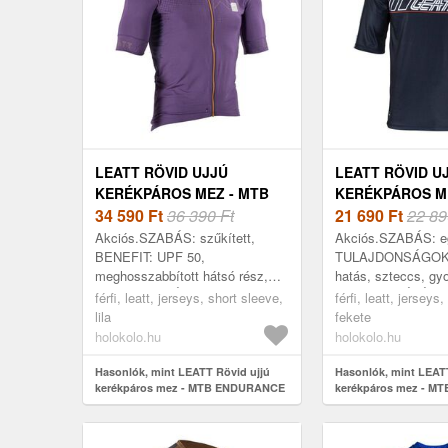
LEATT RÖVID UJJÚ
LEATT RÖVID U
KERÉKPÁROS MEZ - MTB
KERÉKPÁROS M
ENDURANCE 5.0 - LILA
34 590
Ft
36 390 Ft
ENDURO 3.0 - F
21 690
Ft
22 89
Akciós.SZABÁS: szűkített,
Akciós.SZABÁS: e
BENEFIT: UPF 50,
TULAJDONSÁGOK:
meghosszabbított hátsó rész,
hatás, szteccs, gy
TULAJDONSÁGOK:
FELHASZNÁLÁS: e
férfi, leatt, jerseys, short sleeve,
férfi, leatt, jerseys
ergonomikus, hűsítő hatás,
ÉVSZAK: ősz, tava
lila
fekete
lélegző, gyorsan száradó,
HOSSZ: rövid ujj, 
holokolo.hu
holokolo.hu
antibakteriáli...
Hasonlók, mint LEATT Rövid ujjú
Hasonlók, mint LEATT
kerékpáros mez - MTB ENDURANCE
kerékpáros mez - MT
5.0 - lila
fekete