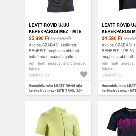
LEATT RÖVID UJJÚ
LEATT RÖVID U
KERÉKPÁROS MEZ - MTB
KERÉKPÁROS M
TRAIL 3.0 - FEKETE
25 890
Ft
27 290 Ft
ENDURANCE 6.0
34 590
Ft
36 39
Akciós.SZABÁS: szűkített,
Akciós.SZABÁS: sz
BENEFIT: meghosszabbított
BENEFIT: UPF 50,
hátsó rész, csúszásgátló
meghosszabbított h
elemek, TULAJDONSÁGOK:
csúszásgátló elem
férfi, leatt, jerseys, short sleeve,
férfi, leatt, jerseys
ergonomikus, szteccs, könnyű,
TULAJDONSÁGOK
fekete
fekete
BEKAPCSOLÁS: YKK® cipzár...
ergonomikus, léleg
holokolo.hu
holokolo.hu
száradó, antibak...
Hasonlók, mint LEATT Rövid ujjú
Hasonlók, mint LEATT
kerékpáros mez - MTB TRAIL 3.0 -
kerékpáros mez - 
fekete
6.0 - fekete