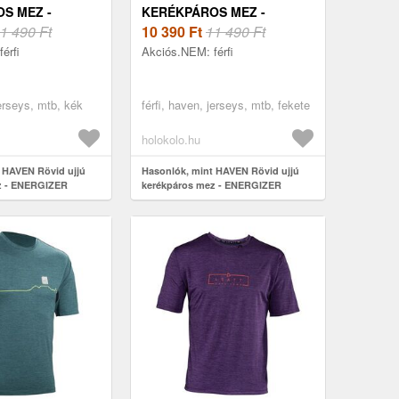
S MEZ -
KERÉKPÁROS MEZ -
 CRAZY SHORT
1 490 Ft
ENERGIZER CRAZY SHORT
10 390
Ft
11 490 Ft
- FEKETE
érfi
Akciós.NEM: férfi
jerseys, mtb, kék
férfi, haven, jerseys, mtb, fekete
holokolo.hu
 HAVEN Rövid ujjú
Hasonlók, mint HAVEN Rövid ujjú
z - ENERGIZER
kerékpáros mez - ENERGIZER
- kék
CRAZY SHORT - fekete