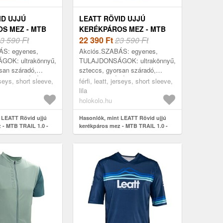
ID UJJÚ
LEATT RÖVID UJJÚ
S MEZ - MTB
KERÉKPÁROS MEZ - MTB
- ZÖLD
3 590 Ft
TRAIL 1.0 - LILA
22 390
Ft
23 590 Ft
ÁS: egyenes,
Akciós.SZABÁS: egyenes,
OK: ultrakönnyű,
TULAJDONSÁGOK: ultrakönnyű,
san száradó,
szteccs, gyorsan száradó,
 FELHASZNÁLÁS:
FELHASZNÁLÁS: MTB,
erseys, short sleeve,
férfi, leatt, jerseys, short sleeve,
ÉVSZAK: ősz,
ÉVSZAK: ősz, tavasz, nyár,
lila
, KIVITELEZÉS...
KIVITELEZÉS: fényvisszaverő
holokolo.hu
el...
 LEATT Rövid ujjú
Hasonlók, mint LEATT Rövid ujjú
 - MTB TRAIL 1.0 -
kerékpáros mez - MTB TRAIL 1.0 -
lila