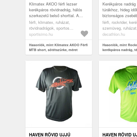
Klimatex AKOO férfi lezser
Kerékpáros nadrá
kerékpáros rövidnadrág, hálós
túrákhoz, hideg idő
szerkezetű belső shorttal. A
biztonságos zsebé
külső rövidnadrág funkcionális,
viheted a telefonod
férfi, klimatex, ruházat,
férfi, rockrider, ke
rugalmas és tartós anyagból k...
aggódnod a növényz
rövidnadrágok, sportos
szemüveg, ruházat,
In...
rövidnadrágok, kerékpározás,
kerékpáros ruházat
sportisimo.hu
decathlon.hu
sötétszürke
nadrág, mtb, laza 
Hasonlók, mint Klimatex AKOO Férfi
kerékpáros nadrág, 
Hasonlók, mint Rockr
MTB short, sötétszürke, méret
kerékpáros nadrág, té
HAVEN RÖVID UJJÚ
HAVEN RÖVID U