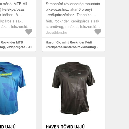
a sártól MTB All
Strapabíró rövidnadrág mountain
) kerékpározás
bike-ozáshoz, akár 6 órányi
s időben. A
kerékpározáshoz. Technikai
agának
termék, sportos MTB
ékpáros sisak,
férfi, rockrider, kerékpáros sisak,
 nagy
kerékpározásra kifejlesztve.
ázat, felszerelés,
szemüveg, ruházat, felszerelés,
ágot biztosít, í...
Dupla sűrűs...
házat, kerékpáros
kerékpáros ruházat, kerékpáros
decathlon.hu
laza szabású
nadrág, kantáros kerékpáros
drág, black, 3xl
 Rockrider MTB
nadrág, black, xl
Hasonlók, mint Rockrider Férfi
ág, vízlepergető - All
kerékpáros kantáros rövidnadrág -
MTB Race
ID UJJÚ
HAVEN RÖVID UJJÚ