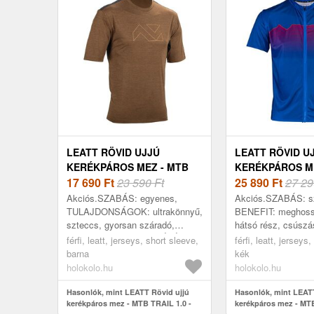
LEATT RÖVID UJJÚ
LEATT RÖVID U
KERÉKPÁROS MEZ - MTB
KERÉKPÁROS M
TRAIL 1.0 - BARNA
17 690
Ft
23 590 Ft
TRAIL 3.0 - KÉK
25 890
Ft
27 29
Akciós.SZABÁS: egyenes,
Akciós.SZABÁS: sz
TULAJDONSÁGOK: ultrakönnyű,
BENEFIT: meghossz
szteccs, gyorsan száradó,
hátsó rész, csúszá
elasztikus, FELHASZNÁLÁS:
elemek, TULAJD
férfi, leatt, jerseys, short sleeve,
férfi, leatt, jerseys
Trail, MTB, ÉVSZAK: ősz,
ergonomikus, sztec
barna
kék
tavasz, nyár, KIVITELEZÉS...
BEKAPCSOLÁS: YK
holokolo.hu
holokolo.hu
Hasonlók, mint LEATT Rövid ujjú
Hasonlók, mint LEATT
kerékpáros mez - MTB TRAIL 1.0 -
kerékpáros mez - MTB