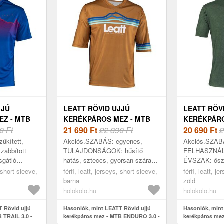
JJÚ
LEATT RÖVID UJJÚ
LEATT RÖV
EZ - MTB
KERÉKPÁROS MEZ - MTB
KERÉKPÁRO
0 Ft
ENDURO 3.0 - BARNA
21 690
Ft
22 890 Ft
ALLMOUNTA
20 690
Ft
2
űkített,
Akciós.SZABÁS: egyenes,
Akciós.SZAB
abbított
TULAJDONSÁGOK: hűsítő
FELHASZNÁL
sgátló
hatás, szteccs, gyorsan száradó,
ÉVSZAK: ősz,
ONSÁGOK:
FELHASZNÁLÁS: enduro, MTB,
KIVITELEZÉS:
, short sleeve,
férfi, leatt, jerseys, short sleeve,
férfi, leatt, j
cs, könnyű,
ÉVSZAK: ősz, tavasz, nyár,
elemek, HOSSZ
barna
zöld
K® cipzár...
HOSSZ: rövid ujj, ANY...
ANYAG: TENC
holokolo.hu
holokolo.hu
Poli...
 Rövid ujjú
Hasonlók, mint LEATT Rövid ujjú
Hasonlók, mint
 TRAIL 3.0 -
kerékpáros mez - MTB ENDURO 3.0 -
kerékpáros me