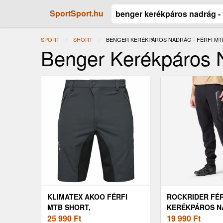
SportSport.hu
SPORT
SHORT
JELENLEGI:
BENGER KERÉKPÁROS NADRÁG - FÉRFI MT
Benger Kerékpáros N
KLIMATEX AKOO FÉRFI
ROCKRIDER FÉR
MTB SHORT,
KERÉKPÁROS N
SÖTÉTSZÜRKE, MÉRET
25 990
Ft
TÉLI
19 990
Ft