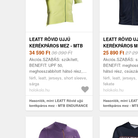
LEATT RÖVID UJJÚ
LEATT RÖVID U
KERÉKPÁROS MEZ - MTB
KERÉKPÁROS M
ENDURANCE 5.0 - SÁRGA
34 590
Ft
36 390 Ft
TRAIL 3.0 - FEK
25 890
Ft
27 29
Akciós.SZABÁS: szűkített,
Akciós.SZABÁS: sz
BENEFIT: UPF 50,
BENEFIT: meghossz
meghosszabbított hátsó rész,
hátsó rész, csúszá
TULAJDONSÁGOK:
elemek, TULAJD
férfi, leatt, jerseys, short sleeve,
férfi, leatt, jerseys
ergonomikus, hűsítő hatás,
ergonomikus, sztec
sárga
fekete
lélegző, gyorsan száradó,
BEKAPCSOLÁS: YK
holokolo.hu
holokolo.hu
antibakteriáli...
Hasonlók, mint LEATT Rövid ujjú
Hasonlók, mint LEATT
kerékpáros mez - MTB ENDURANCE
kerékpáros mez - MTB
5.0 - sárga
fekete