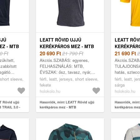
JJÚ
LEATT RÖVID UJJÚ
LEATT RÖV
EZ - MTB
KERÉKPÁROS MEZ - MTB
KERÉKPÁRO
ETE
0 Ft
ALLMOUNTAIN 2.0 -
20 690
Ft
21 790 Ft
ENDURO 3.
21 690
Ft
2
FEKETE
űkített,
Akciós.SZABÁS: egyenes,
Akciós.SZAB
abbított
FELHASZNÁLÁS: MTB,
TULAJDONSÁ
sgátló
ÉVSZAK: ősz, tavasz, nyár,
hatás, sztecc
ONSÁGOK:
KIVITELEZÉS: fényvisszaverő
FELHASZNÁLÁ
, short sleeve,
férfi, leatt, jerseys, short sleeve,
férfi, leatt, j
cs, könnyű,
elemek, HOSSZ: rövid ujj,
ÉVSZAK: ősz,
fekete
sárga
K® cipzár...
ANYAG: TENCEL™, Poliamid,
HOSSZ: rövid 
holokolo.hu
holokolo.hu
Poli...
 Rövid ujjú
Hasonlók, mint LEATT Rövid ujjú
Hasonlók, mint
 TRAIL 3.0 -
kerékpáros mez - MTB
kerékpáros me
ALLMOUNTAIN 2.0 - fekete
sárga