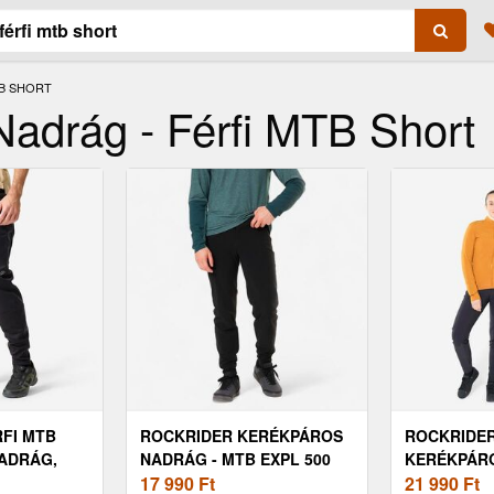
B SHORT
adrág - Férfi MTB Short
FI MTB
ROCKRIDER KERÉKPÁROS
ROCKRIDE
ADRÁG,
NADRÁG - MTB EXPL 500
KERÉKPÁR
17 990
Ft
VÍZLEPERG
21 990
Ft