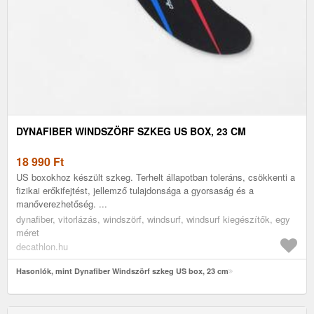
DYNAFIBER WINDSZÖRF SZKEG US BOX, 23 CM
18 990
Ft
US boxokhoz készült szkeg. Terhelt állapotban toleráns, csökkenti a
fizikai erőkifejtést, jellemző tulajdonsága a gyorsaság és a
manőverezhetőség. ...
dynafiber, vitorlázás, windszörf, windsurf, windsurf kiegészítők, egy
méret
decathlon.hu
Hasonlók, mint Dynafiber Windszörf szkeg US box, 23 cm