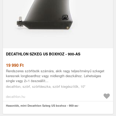
DECATHLON SZKEG US BOXHOZ - 900-AS
19 990
Ft
Rendszeres szörfösök számára, akik nagy teljesítményű szkeget
keresnek longboardhoz vagy midlength deszkához. Lehetséges
single vagy 2+1 összeállít...
decathlon, szörf, szörfdeszka, szörf kiegészítők, 10"
decathlon.hu
Hasonlók, mint Decathlon Szkeg US boxhoz - 900-as