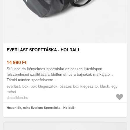
EVERLAST SPORTTÁSKA - HOLDALL
14 990
Ft
Stílusos és kényelmes sporttáska az összes küzdősport
felszerelésed szállítására.Időtlen stílus a bajnokok márkájától..
Tárold minden sportfelszere...
everlast, box, box kiegészítők, összes box kiegészítő, black, egy
méret
decathlon.hu
Hasonlók, mint Everlast Sporttáska - Holdall