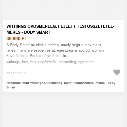
WITHINGS OKOSMÉRLEG, FEJLETT TESTÖSSZETÉTEL-
MÉRÉS - BODY SMART
39 990
Ft
A Body Smart az ideális mérleg, amely segít a maximális
teljesítmény elérésében és az egészségi állapotod nyomon
követésében. Pontos súlymérést, fe...
withings, box, box kiegészítők, testmérleg, egy méret
decathlon.hu
Hasonlók, mint Withings Okosmérleg, fejlett testösszetétel-mérés - Body
Smart