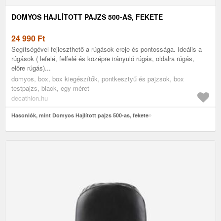
DOMYOS HAJLÍTOTT PAJZS 500-AS, FEKETE
24 990
Ft
Segítségével fejleszthető a rúgások ereje és pontossága. Ideális a
rúgások ( lefelé, felfelé és középre irányuló rúgás, oldalra rúgás,
előre rúgás)...
domyos, box, box kiegészítők, pontkesztyű és pajzsok, box
testpajzs, black, egy méret
decathlon.hu
Hasonlók, mint Domyos Hajlított pajzs 500-as, fekete