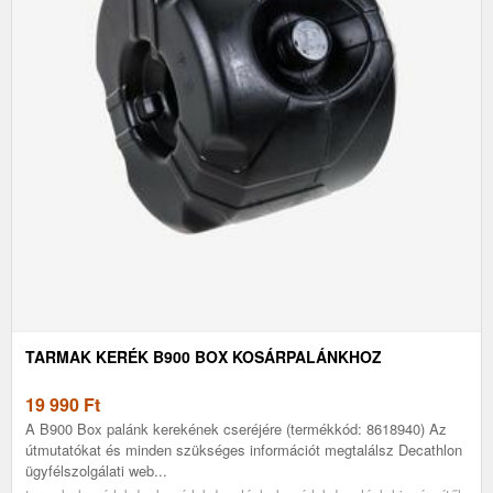
TARMAK KERÉK B900 BOX KOSÁRPALÁNKHOZ
19 990
Ft
A B900 Box palánk kerekének cseréjére (termékkód: 8618940) Az
útmutatókat és minden szükséges információt megtalálsz Decathlon
ügyfélszolgálati web...