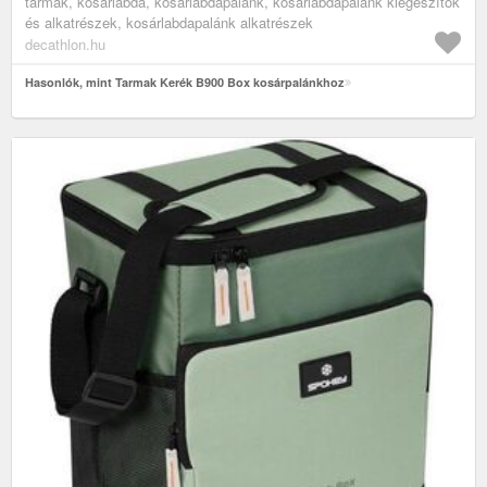
tarmak, kosárlabda, kosárlabdapalánk, kosárlabdapalánk kiegészítők
és alkatrészek, kosárlabdapalánk alkatrészek
decathlon.hu
Hasonlók, mint Tarmak Kerék B900 Box kosárpalánkhoz