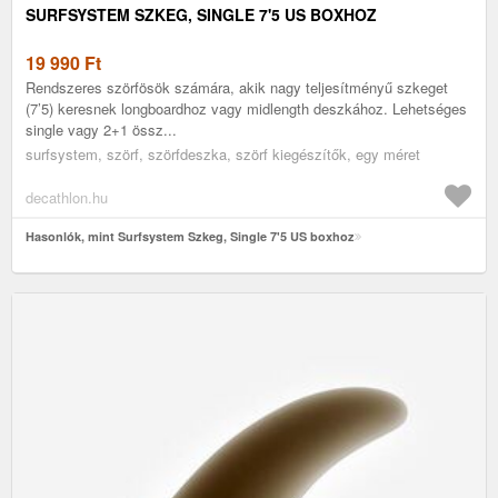
SURFSYSTEM SZKEG, SINGLE 7'5 US BOXHOZ
19 990
Ft
Rendszeres szörfösök számára, akik nagy teljesítményű szkeget
(7’5) keresnek longboardhoz vagy midlength deszkához. Lehetséges
single vagy 2+1 össz...
surfsystem, szörf, szörfdeszka, szörf kiegészítők, egy méret
decathlon.hu
Hasonlók, mint Surfsystem Szkeg, Single 7'5 US boxhoz