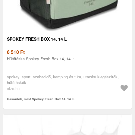
SPOKEY FRESH BOX 14, 14 L
6 510
Ft
Hűtőtáska Spokey Fresh Box 14, 14 l:
spokey, sport, szabadidő, kemping és túra, utazási kiegészítők,
hűtőtáskák
alza.hu
Hasonlók, mint Spokey Fresh Box 14, 14 l