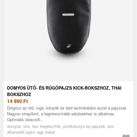
DOMYOS ÜTŐ- ÉS RÚGÓPAJZS KICK-BOKSZHOZ, THAI
BOKSZHOZ
14 990
Ft
Dolgozz az ütő, rúgó, könyök és térd technikáidon ezzel a pajzzsal.
Nagyon strapíbíró, a legintenzívebb edzésekhez is alkalmas.
Optimális ütéscsill...
domyos, box, box kiegészítők, pontkesztyű és pajzsok, box
alkarvédő pajzs, egy méret