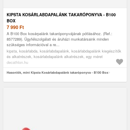
KIPSTA KOSÁRLABDAPALÁNK TAKARÓPONYVA - B100
BOX
7 990
Ft
A B100 Box kosárpalánk takaróponyvájának pótlásához. (Ref.:
8577289). Ügyfélszolgálati és áruházi munkatársaink minden
szükséges információval a re...
kipsta, kosárlabda, kosárlabdapalánk, kosárlabdapalánk kiegészítők
és alkatrészek, kosárlabdapalánk alkatrészek, egy méret
decathlon.hu
Hasonlók, mint Kipsta Kosárlabdapalánk takaróponyva - B100 Box