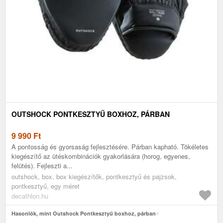
OUTSHOCK PONTKESZTYŰ BOXHOZ, PÁRBAN
9 990
Ft
A pontosság és gyorsaság fejlesztésére. Párban kapható. Tökéletes
kiegészítő az ütéskombinációk gyakorlására (horog, egyenes,
felütés). Fejleszti a...
outshock, box, box kiegészítők, pontkesztyű és pajzsok,
pontkesztyű, egy méret
decathlon.hu
Hasonlók, mint Outshock Pontkesztyű boxhoz, párban