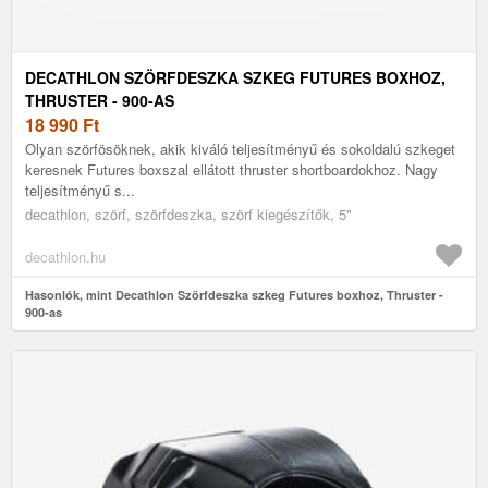
DECATHLON SZÖRFDESZKA SZKEG FUTURES BOXHOZ,
THRUSTER - 900-AS
18 990
Ft
Olyan szörfösöknek, akik kiváló teljesítményű és sokoldalú szkeget
keresnek Futures boxszal ellátott thruster shortboardokhoz. Nagy
teljesítményű s...
decathlon, szörf, szörfdeszka, szörf kiegészítők, 5"
decathlon.hu
Hasonlók, mint Decathlon Szörfdeszka szkeg Futures boxhoz, Thruster -
900-as