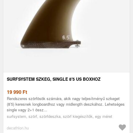
SURFSYSTEM SZKEG, SINGLE 8'5 US BOXHOZ
19 990
Ft
Rendszeres szörfösök számára, akik nagy teljesítményű szkeget
(8’5) keresnek longboardhoz vagy midlength deszkához. Lehetséges
single vagy 2+1 össz...
surfsystem, szörf, szörfdeszka, szörf kiegészítők, egy méret
decathlon.hu