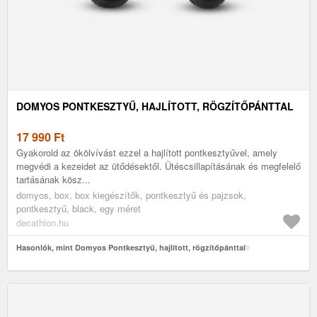
DOMYOS PONTKESZTYŰ, HAJLÍTOTT, RÖGZÍTŐPÁNTTAL
17 990
Ft
Gyakorold az ökölvívást ezzel a hajlított pontkesztyűvel, amely
megvédi a kezeidet az ütődésektől. Ütéscsillapításának és megfelelő
tartásának kösz...
domyos, box, box kiegészítők, pontkesztyű és pajzsok,
pontkesztyű, black, egy méret
decathlon.hu
Hasonlók, mint Domyos Pontkesztyű, hajlított, rögzítőpánttal