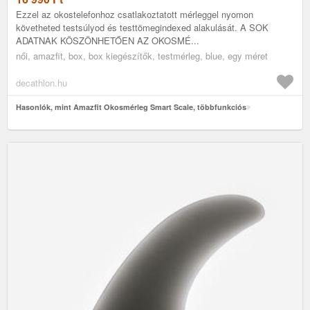
Ezzel az okostelefonhoz csatlakoztatott mérleggel nyomon
követheted testsúlyod és testtömegindexed alakulását. A SOK
ADATNAK KÖSZÖNHETŐEN AZ OKOSMÉ...
női, amazfit, box, box kiegészítők, testmérleg, blue, egy méret
decathlon.hu
Hasonlók, mint Amazfit Okosmérleg Smart Scale, többfunkciós