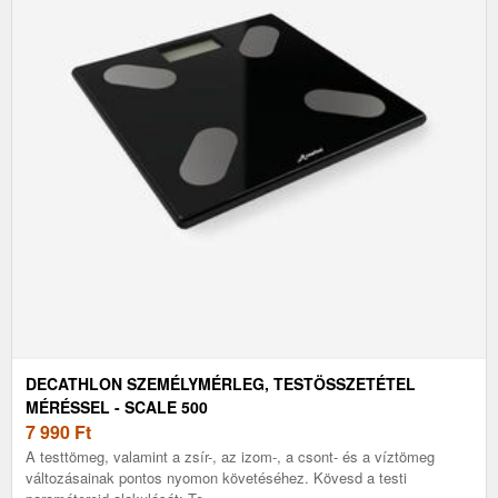
DECATHLON SZEMÉLYMÉRLEG, TESTÖSSZETÉTEL
MÉRÉSSEL - SCALE 500
7 990
Ft
A testtömeg, valamint a zsír-, az izom-, a csont- és a víztömeg
változásainak pontos nyomon követéséhez. Kövesd a testi