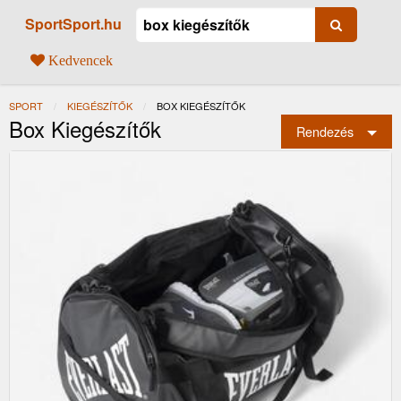
SportSport.hu
Kedvencek
SPORT
KIEGÉSZÍTŐK
JELENLEGI:
BOX KIEGÉSZÍTŐK
Box Kiegészítők
Rendezés