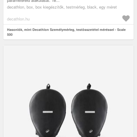
paramétereid alakulását: Te...
decathlon, box, box kiegészítők, testmérleg, black, egy méret
decathlon.hu
Hasonlók, mint Decathlon Személymérleg, testösszetétel méréssel - Scale
500