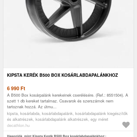
KIPSTA KERÉK B500 BOX KOSÁRLABDAPALÁNKHOZ
6 990
Ft
A B500 Box kosárpalánk kerekeinek cserélésére. (Ref.: 8551504). A
szett 1 db kereket tartalmaz. Csavarok és szerszámok nem
tartoznak hozzá. Az útmu...
kipsta, kosárlabda, kosárlabdapalánk, kosárlabdapalánk kiegészítők
és alkatrészek, kosárlabdapalánk alkatrészek, egy méret
decathlon.hu
Hasonlók, mint Kipsta Kerék B500 Box kosárlabdapalánkhoz