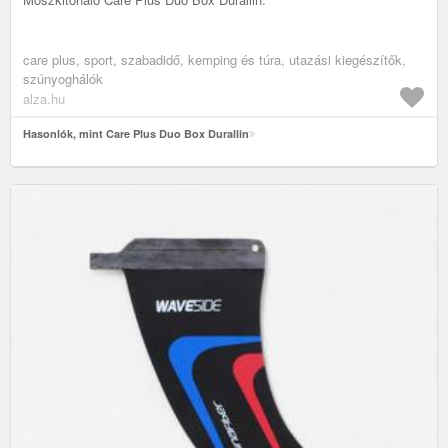
care plus, sport, szabadidő, kemping és túra, utazási kiegészítők,
szúnyoghálók
alza.hu
Hasonlók, mint Care Plus Duo Box Durallin