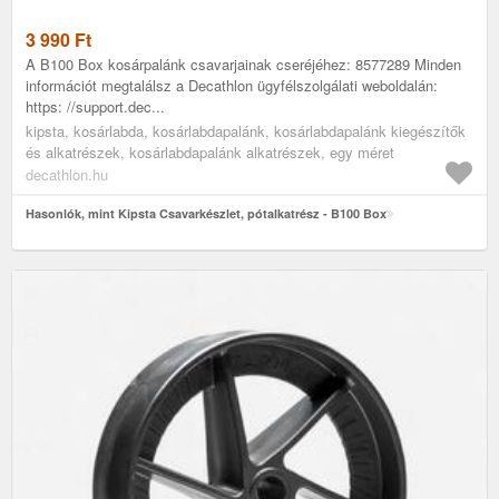
3 990
Ft
A B100 Box kosárpalánk csavarjainak cseréjéhez: 8577289 Minden
információt megtalálsz a Decathlon ügyfélszolgálati weboldalán:
https: //support.dec...
kipsta, kosárlabda, kosárlabdapalánk, kosárlabdapalánk kiegészítők
és alkatrészek, kosárlabdapalánk alkatrészek, egy méret
decathlon.hu
Hasonlók, mint Kipsta Csavarkészlet, pótalkatrész - B100 Box