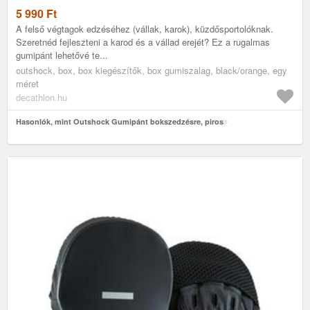
5 990
Ft
A felső végtagok edzéséhez (vállak, karok), küzdősportolóknak.
Szeretnéd fejleszteni a karod és a vállad erejét? Ez a rugalmas
gumipánt lehetővé te...
outshock, box, box kiegészítők, box gumiszalag, black/orange, egy
méret
decathlon.hu
Hasonlók, mint Outshock Gumipánt bokszedzésre, piros