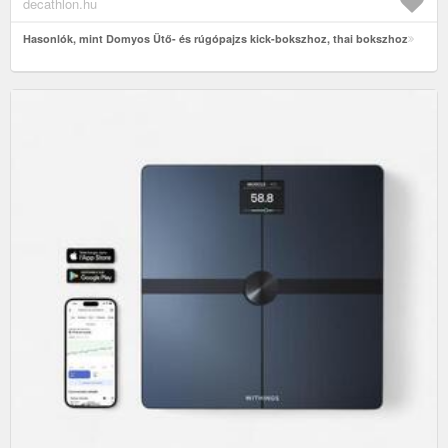
decathlon.hu
Hasonlók, mint Domyos Ütő- és rúgópajzs kick-bokszhoz, thai bokszhoz