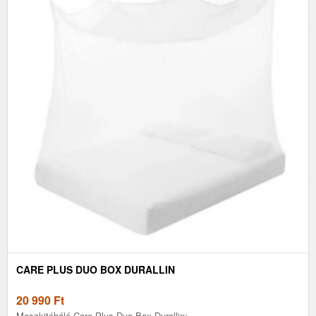
CARE PLUS DUO BOX DURALLIN
20 990
Ft
Moszkitóháló Care Plus Duo Box Durallin: