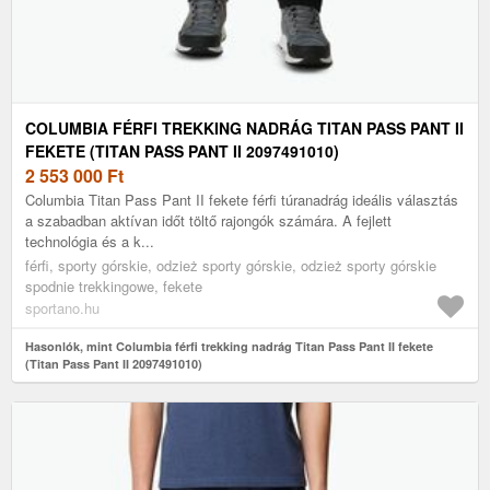
COLUMBIA FÉRFI TREKKING NADRÁG TITAN PASS PANT II
FEKETE (TITAN PASS PANT II 2097491010)
2 553 000
Ft
Columbia Titan Pass Pant II fekete férfi túranadrág ideális választás
a szabadban aktívan időt töltő rajongók számára. A fejlett
technológia és a k...
férfi, sporty górskie, odzież sporty górskie, odzież sporty górskie
spodnie trekkingowe, fekete
sportano.hu
Hasonlók, mint Columbia férfi trekking nadrág Titan Pass Pant II fekete
(Titan Pass Pant II 2097491010)