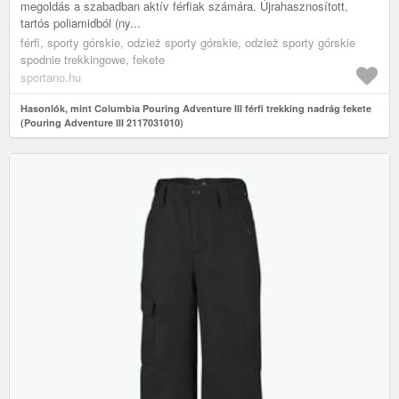
megoldás a szabadban aktív férfiak számára. Újrahasznosított,
tartós poliamidból (ny...
férfi, sporty górskie, odzież sporty górskie, odzież sporty górskie
spodnie trekkingowe, fekete
sportano.hu
Hasonlók, mint Columbia Pouring Adventure III férfi trekking nadrág fekete
(Pouring Adventure III 2117031010)