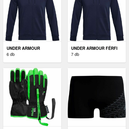
UNDER ARMOUR
UNDER ARMOUR FÉRFI
ARMOUR FLEECE FÉRFI
6 db
PULÓVER FÉRFI
7 db
PULÓVER, SÖTÉTKÉK,
PULÓVER, SÖTÉTKÉK,
MÉRET S
MÉRET S