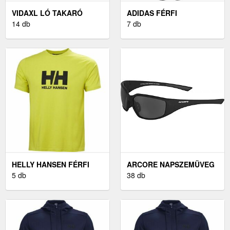
VIDAXL LÓ TAKARÓ
ADIDAS FÉRFI
FEKETE 165 CM
14 db
MELEGÍTŐNADRÁG
7 db
POLIÉSZTER
FÉRFI
MELEGÍTŐNADRÁG,
FEKETE, MÉRET M
HELLY HANSEN FÉRFI
ARCORE NAPSZEMÜVEG
PÓLÓ FÉRFI PÓLÓ,
5 db
- ARCORE
38 db
SÁRGA
NAPSZEMÜVEG -
ARCORE, FEKETE