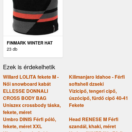
FINMARK WINTER HAT
TÉLI KÖTÖTT SAPKA,
23 db
FEKETE, MÉRET UNI
Ezek is érdekelhetik
Willard LOLITA fekete M -
Kilimanjaro Idahoe - Férfi
Női snowboard kabát
softshell dzseki
ELLESSE DONNALI
Vizicipő, tengeri cipő,
CROSS BODY BAG
úszócipő, fürdő cipő 40-41
Uniszex crossbody táska,
Fekete
fekete, méret
Umbro DINIS Férfi póló,
Head RENESE M Férfi
fekete, méret XXL
szandál, khaki, méret