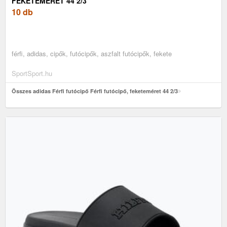
FEKETEMÉRET 44 2/3
10 db
férfi, adidas, cipők, futócipők, aszfalt futócipők, fekete
SportSport.hu
Összes adidas Férfi futócipő Férfi futócipő, feketeméret 44 2/3