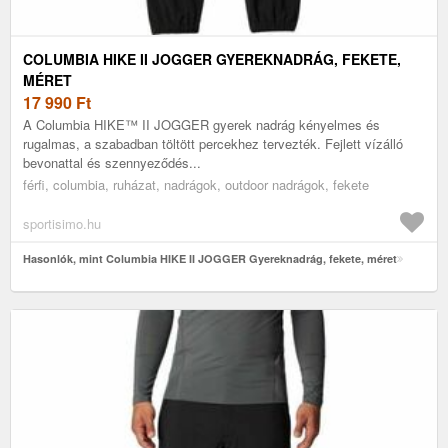
COLUMBIA HIKE II JOGGER GYEREKNADRÁG, FEKETE,
MÉRET
17 990
Ft
A Columbia HIKE™ II JOGGER gyerek nadrág kényelmes és
rugalmas, a szabadban töltött percekhez tervezték. Fejlett vízálló
bevonattal és szennyeződés...
férfi, columbia, ruházat, nadrágok, outdoor nadrágok, fekete
sportisimo.hu
Hasonlók, mint Columbia HIKE II JOGGER Gyereknadrág, fekete, méret