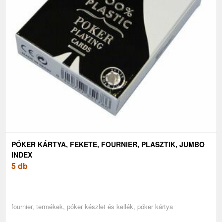
PÓKER KÁRTYA, FEKETE, FOURNIER, PLASZTIK, JUMBO
INDEX
5 db
fournier, termékek, póker készlet és kellék, póker kártya