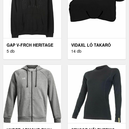
GAP V-FRCH HERITAGE
VIDAXL LÓ TAKARÓ
LOGO FÉRFI PULÓVER,
5 db
FEKETE 85 CM
14 db
FEKETE, MÉRET
POLIÉSZTER