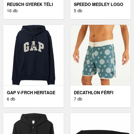
REUSCH GYEREK TÉLI
SPEEDO MEDLEY LOGO
KESZTYŰ GYEREK TÉLI
16 db
FÉRFI ÚSZÓNADRÁG,
5 db
KESZTYŰ, FEKETE
FEKETE, MÉRET
GAP V-FRCH HERITAGE
DECATHLON FÉRFI
LOGO FÉRFI PULÓVER,
6 db
BOARDSHORT, HOSSZÚ
7 db
SÖTÉTKÉK, MÉRET
SZÁRÚ, 18" - 500-AS