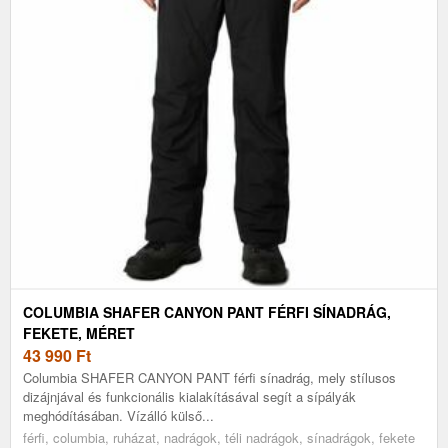
COLUMBIA SHAFER CANYON PANT FÉRFI SÍNADRÁG,
FEKETE, MÉRET
43 990
Ft
Columbia SHAFER CANYON PANT férfi sínadrág, mely stílusos
dizájnjával és funkcionális kialakításával segít a sípályák
meghódításában. Vízálló külső...
férfi, columbia, ruházat, nadrágok, téli nadrágok, sínadrágok, fekete