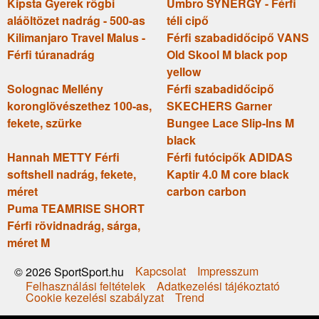
Kipsta Gyerek rögbi
Umbro SYNERGY - Férfi
aláöltözet nadrág - 500-as
téli cipő
Kilimanjaro Travel Malus -
Férfi szabadidőcipő VANS
Férfi túranadrág
Old Skool M black pop
yellow
Solognac Mellény
Férfi szabadidőcipő
koronglövészethez 100-as,
SKECHERS Garner
fekete, szürke
Bungee Lace Slip-Ins M
black
Hannah METTY Férfi
Férfi futócipők ADIDAS
softshell nadrág, fekete,
Kaptir 4.0 M core black
méret
carbon carbon
Puma TEAMRISE SHORT
Férfi rövidnadrág, sárga,
méret M
Kapcsolat
Impresszum
© 2026 SportSport.hu
Felhasználási feltételek
Adatkezelési tájékoztató
Cookie kezelési szabályzat
Trend