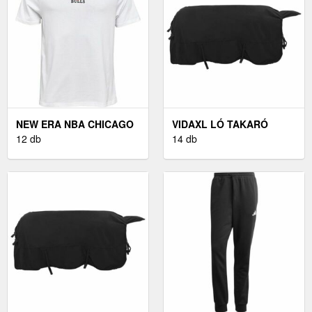
NEW ERA NBA CHICAGO
VIDAXL LÓ TAKARÓ
BULLS - FÉRFI PÓLÓ
12 db
FEKETE 125 CM
14 db
POLIÉSZTER