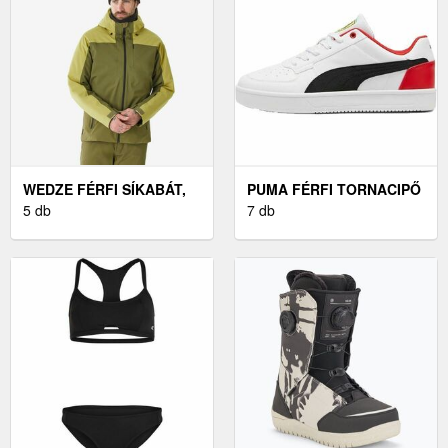
WEDZE FÉRFI SÍKABÁT,
PUMA FÉRFI TORNACIPŐ
HŐTARTÓ ÉS VÍZHATLAN
5 db
FÉRFI TORNACIPŐ,
7 db
- JKT 500
FEHÉRMÉRET 43