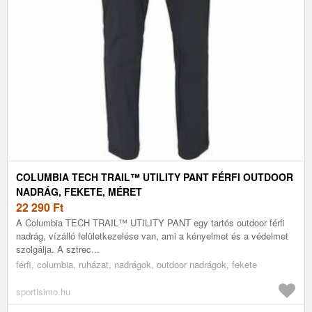
COLUMBIA TECH TRAIL™ UTILITY PANT FÉRFI OUTDOOR
NADRÁG, FEKETE, MÉRET
22 290
Ft
A Columbia TECH TRAIL™ UTILITY PANT egy tartós outdoor férfi
nadrág, vízálló felületkezelése van, ami a kényelmet és a védelmet
szolgálja. A sztrec...
férfi, columbia, ruházat, nadrágok, outdoor nadrágok, fekete
sportisimo.hu