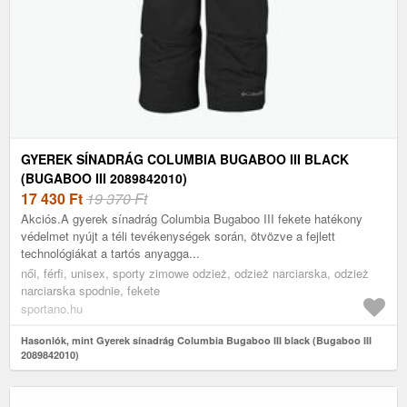
GYEREK SÍNADRÁG COLUMBIA BUGABOO III BLACK
(BUGABOO III 2089842010)
17 430
Ft
19 370 Ft
Akciós.A gyerek sínadrág Columbia Bugaboo III fekete hatékony
védelmet nyújt a téli tevékenységek során, ötvözve a fejlett
technológiákat a tartós anyagga...
női, férfi, unisex, sporty zimowe odzież, odzież narciarska, odzież
narciarska spodnie, fekete
sportano.hu
Hasonlók, mint Gyerek sínadrág Columbia Bugaboo III black (Bugaboo III
2089842010)