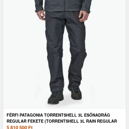
FÉRFI PATAGONIA TORRENTSHELL 3L ESŐNADRÁG
REGULAR FEKETE (TORRENTSHELL 3L RAIN REGULAR
85266)
5 810 500
Ft