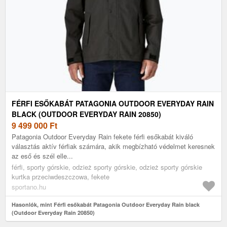
FÉRFI ESŐKABÁT PATAGONIA OUTDOOR EVERYDAY RAIN
BLACK (OUTDOOR EVERYDAY RAIN 20850)
9 499 000
Ft
Patagonia Outdoor Everyday Rain fekete férfi esőkabát kiváló
választás aktív férfiak számára, akik megbízható védelmet keresnek
az eső és szél elle...
férfi, sporty górskie, odzież sporty górskie, odzież sporty górskie
kurtka przeciwdeszczowa, fekete
sportano.hu
Hasonlók, mint Férfi esőkabát Patagonia Outdoor Everyday Rain black
(Outdoor Everyday Rain 20850)