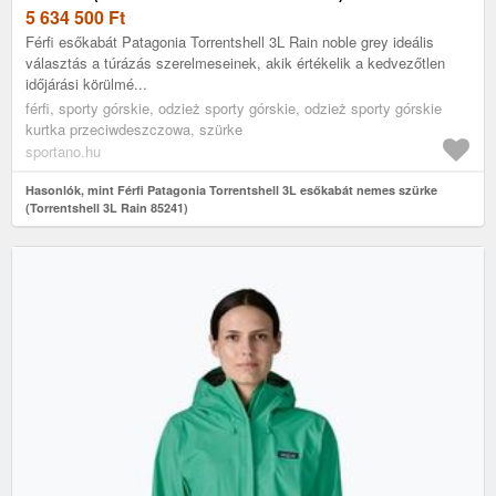
5 634 500
Ft
Férfi esőkabát Patagonia Torrentshell 3L Rain noble grey ideális
választás a túrázás szerelmeseinek, akik értékelik a kedvezőtlen
időjárási körülmé...
férfi, sporty górskie, odzież sporty górskie, odzież sporty górskie
kurtka przeciwdeszczowa, szürke
sportano.hu
Hasonlók, mint Férfi Patagonia Torrentshell 3L esőkabát nemes szürke
(Torrentshell 3L Rain 85241)