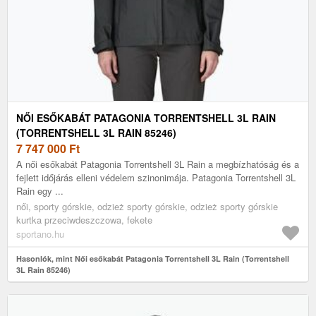
NŐI ESŐKABÁT PATAGONIA TORRENTSHELL 3L RAIN
(TORRENTSHELL 3L RAIN 85246)
7 747 000
Ft
A női esőkabát Patagonia Torrentshell 3L Rain a megbízhatóság és a
fejlett időjárás elleni védelem szinonimája. Patagonia Torrentshell 3L
Rain egy ...
női, sporty górskie, odzież sporty górskie, odzież sporty górskie
kurtka przeciwdeszczowa, fekete
sportano.hu
Hasonlók, mint Női esőkabát Patagonia Torrentshell 3L Rain (Torrentshell
3L Rain 85246)