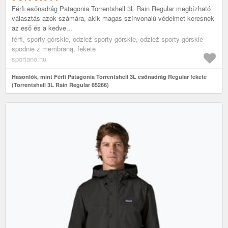
Férfi esőnadrág Patagonia Torrentshell 3L Rain Regular megbízható
választás azok számára, akik magas színvonalú védelmet keresnek
az eső és a kedve...
férfi, sporty górskie, odzież sporty górskie, odzież sporty górskie
spodnie z membraną, fekete
sportano.hu
Hasonlók, mint Férfi Patagonia Torrentshell 3L esőnadrág Regular fekete
(Torrentshell 3L Rain Regular 85266)