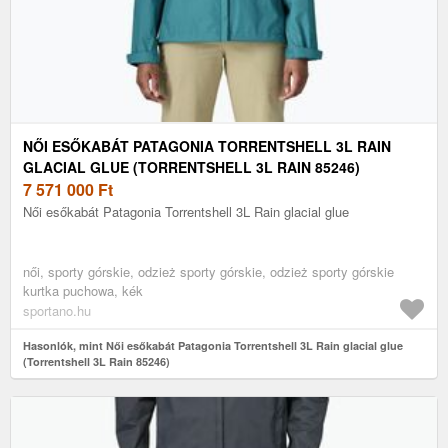
NŐI ESŐKABÁT PATAGONIA TORRENTSHELL 3L RAIN
GLACIAL GLUE (TORRENTSHELL 3L RAIN 85246)
7 571 000
Ft
Női esőkabát Patagonia Torrentshell 3L Rain glacial glue
női, sporty górskie, odzież sporty górskie, odzież sporty górskie
kurtka puchowa, kék
sportano.hu
Hasonlók, mint Női esőkabát Patagonia Torrentshell 3L Rain glacial glue
(Torrentshell 3L Rain 85246)