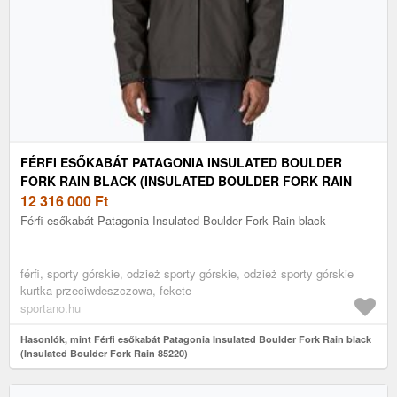
FÉRFI ESŐKABÁT PATAGONIA INSULATED BOULDER
FORK RAIN BLACK (INSULATED BOULDER FORK RAIN
85220)
12 316 000
Ft
Férfi esőkabát Patagonia Insulated Boulder Fork Rain black
férfi, sporty górskie, odzież sporty górskie, odzież sporty górskie
kurtka przeciwdeszczowa, fekete
sportano.hu
Hasonlók, mint Férfi esőkabát Patagonia Insulated Boulder Fork Rain black
(Insulated Boulder Fork Rain 85220)