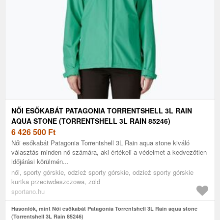
NŐI ESŐKABÁT PATAGONIA TORRENTSHELL 3L RAIN
AQUA STONE (TORRENTSHELL 3L RAIN 85246)
6 426 500
Ft
Női esőkabát Patagonia Torrentshell 3L Rain aqua stone kiváló
választás minden nő számára, aki értékeli a védelmet a kedvezőtlen
időjárási körülmén...
női, sporty górskie, odzież sporty górskie, odzież sporty górskie
kurtka przeciwdeszczowa, zöld
sportano.hu
Hasonlók, mint Női esőkabát Patagonia Torrentshell 3L Rain aqua stone
(Torrentshell 3L Rain 85246)