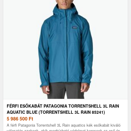
FÉRFI ESŐKABÁT PATAGONIA TORRENTSHELL 3L RAIN
AQUATIC BLUE (TORRENTSHELL 3L RAIN 85241)
5 986 500
Ft
A férfi Patagonia Torrentshell 3L Rain aquatics kék esőkabát kiváló
választás azoknak, akik megbízható védelmet keresnek az eső és