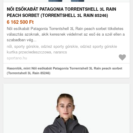
NŐI ESŐKABÁT PATAGONIA TORRENTSHELL 3L RAIN
PEACH SORBET (TORRENTSHELL 3L RAIN 85246)
6 162 500
Ft
Női esőkabát Patagonia Torrentshell 3L Rain peach sorbet tökéletes
választás azoknak, akik keresnek védelmet az eső és a szél ellen a
szabadban vég...
női, sporty górskie, odzież sporty górskie, odzież sporty górskie
kurtka przeciwdeszczowa, narancs
sportano.hu
Hasonlók, mint Női esőkabát Patagonia Torrentshell 3L Rain peach sorbet
(Torrentshell 3L Rain 85246)