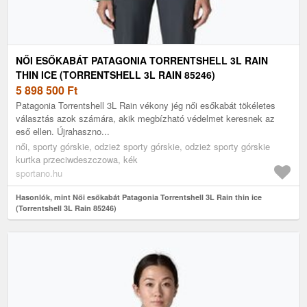
NŐI ESŐKABÁT PATAGONIA TORRENTSHELL 3L RAIN
THIN ICE (TORRENTSHELL 3L RAIN 85246)
5 898 500
Ft
Patagonia Torrentshell 3L Rain vékony jég női esőkabát tökéletes
választás azok számára, akik megbízható védelmet keresnek az
eső ellen. Újrahaszno...
női, sporty górskie, odzież sporty górskie, odzież sporty górskie
kurtka przeciwdeszczowa, kék
sportano.hu
Hasonlók, mint Női esőkabát Patagonia Torrentshell 3L Rain thin ice
(Torrentshell 3L Rain 85246)