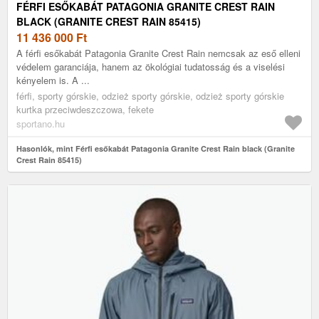
FÉRFI ESŐKABÁT PATAGONIA GRANITE CREST RAIN
BLACK (GRANITE CREST RAIN 85415)
11 436 000
Ft
A férfi esőkabát Patagonia Granite Crest Rain nemcsak az eső elleni
védelem garanciája, hanem az ökológiai tudatosság és a viselési
kényelem is. A ...
férfi, sporty górskie, odzież sporty górskie, odzież sporty górskie
kurtka przeciwdeszczowa, fekete
sportano.hu
Hasonlók, mint Férfi esőkabát Patagonia Granite Crest Rain black (Granite
Crest Rain 85415)