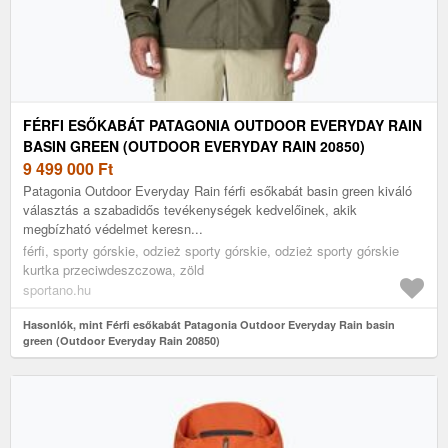
FÉRFI ESŐKABÁT PATAGONIA OUTDOOR EVERYDAY RAIN
BASIN GREEN (OUTDOOR EVERYDAY RAIN 20850)
9 499 000
Ft
Patagonia Outdoor Everyday Rain férfi esőkabát basin green kiváló
választás a szabadidős tevékenységek kedvelőinek, akik
megbízható védelmet keresn...
férfi, sporty górskie, odzież sporty górskie, odzież sporty górskie
kurtka przeciwdeszczowa, zöld
sportano.hu
Hasonlók, mint Férfi esőkabát Patagonia Outdoor Everyday Rain basin
green (Outdoor Everyday Rain 20850)