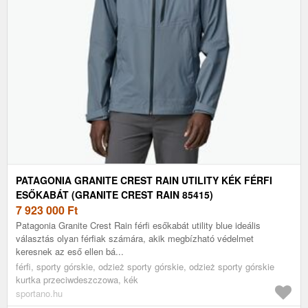
PATAGONIA GRANITE CREST RAIN UTILITY KÉK FÉRFI
ESŐKABÁT (GRANITE CREST RAIN 85415)
7 923 000
Ft
Patagonia Granite Crest Rain férfi esőkabát utility blue ideális
választás olyan férfiak számára, akik megbízható védelmet
keresnek az eső ellen bá...
férfi, sporty górskie, odzież sporty górskie, odzież sporty górskie
kurtka przeciwdeszczowa, kék
sportano.hu