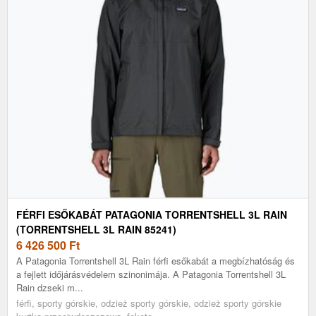
FÉRFI ESŐKABÁT PATAGONIA TORRENTSHELL 3L RAIN
(TORRENTSHELL 3L RAIN 85241)
6 426 500
Ft
A Patagonia Torrentshell 3L Rain férfi esőkabát a megbízhatóság és
a fejlett időjárásvédelem szinonimája. A Patagonia Torrentshell 3L
Rain dzseki m...
férfi, sporty górskie, odzież sporty górskie, odzież sporty górskie