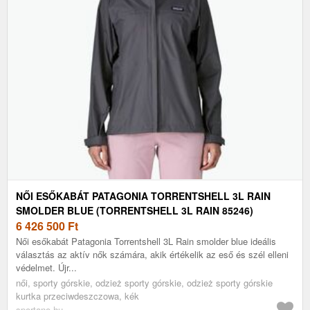
NŐI ESŐKABÁT PATAGONIA TORRENTSHELL 3L RAIN
SMOLDER BLUE (TORRENTSHELL 3L RAIN 85246)
6 426 500
Ft
Női esőkabát Patagonia Torrentshell 3L Rain smolder blue ideális
választás az aktív nők számára, akik értékelik az eső és szél elleni
védelmet. Újr...
női, sporty górskie, odzież sporty górskie, odzież sporty górskie
kurtka przeciwdeszczowa, kék
sportano.hu