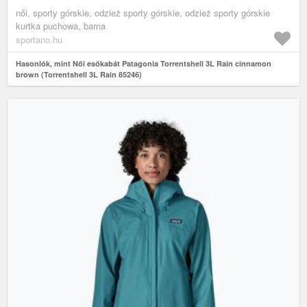
női, sporty górskie, odzież sporty górskie, odzież sporty górskie
kurtka puchowa, barna
sportano.hu
Hasonlók, mint Női esőkabát Patagonia Torrentshell 3L Rain cinnamon
brown (Torrentshell 3L Rain 85246)