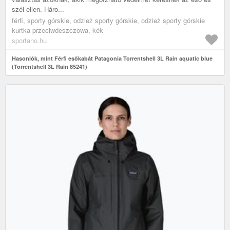
szél ellen. Háro...
férfi, sporty górskie, odzież sporty górskie, odzież sporty górskie
kurtka przeciwdeszczowa, kék
sportano.hu
Hasonlók, mint Férfi esőkabát Patagonia Torrentshell 3L Rain aquatic blue
(Torrentshell 3L Rain 85241)