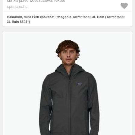
kurtka przeciwdeszczowa, fekete
sportano.hu
Hasonlók, mint Férfi esőkabát Patagonia Torrentshell 3L Rain (Torrentshell
3L Rain 85241)