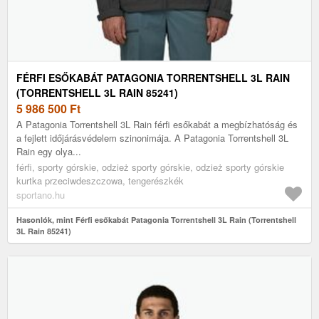
FÉRFI ESŐKABÁT PATAGONIA TORRENTSHELL 3L RAIN
(TORRENTSHELL 3L RAIN 85241)
5 986 500
Ft
A Patagonia Torrentshell 3L Rain férfi esőkabát a megbízhatóság és
a fejlett időjárásvédelem szinonimája. A Patagonia Torrentshell 3L
Rain egy olya...
férfi, sporty górskie, odzież sporty górskie, odzież sporty górskie
kurtka przeciwdeszczowa, tengerészkék
sportano.hu
Hasonlók, mint Férfi esőkabát Patagonia Torrentshell 3L Rain (Torrentshell
3L Rain 85241)