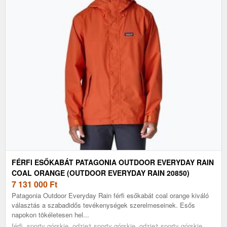
FÉRFI ESŐKABÁT PATAGONIA OUTDOOR EVERYDAY RAIN
COAL ORANGE (OUTDOOR EVERYDAY RAIN 20850)
7 131 000
Ft
Patagonia Outdoor Everyday Rain férfi esőkabát coal orange kiváló
választás a szabadidős tevékenységek szerelmeseinek. Esős
napokon tökéletesen hel...
férfi, sporty górskie, odzież sporty górskie, odzież sporty górskie