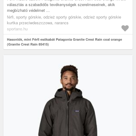
választás a szabadidős tevékenységek szerelmeseinek, akik
megbízható védelmet ...
férfi, sporty górskie, odzież sporty górskie, odzież sporty górskie
kurtka przeciwdeszczowa, narancs
sportano.hu
Hasonlók, mint Férfi esőkabát Patagonia Granite Crest Rain coal orange
(Granite Crest Rain 85415)