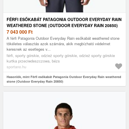
FÉRFI ESŐKABÁT PATAGONIA OUTDOOR EVERYDAY RAIN
WEATHERED STONE (OUTDOOR EVERYDAY RAIN 20850)
7 043 000
Ft
A férfi Patagonia Outdoor Everyday Rain esőkabát weathered stone
tökéletes választás azok számára, akik megbízható védelmet
keresnek az esetleges v...
férfi, sporty górskie, odzież sporty górskie, odzież sporty górskie
kurtka przeciwdeszczowa, bézs
sportano.hu
Hasonlók, mint Férfi esőkabát Patagonia Outdoor Everyday Rain weathered
stone (Outdoor Everyday Rain 20850)