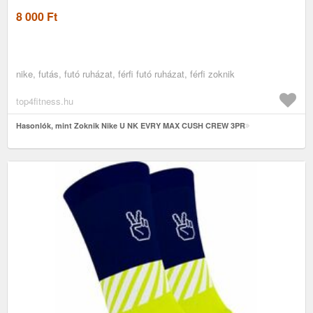
8 000
Ft
nike, futás, futó ruházat, férfi futó ruházat, férfi zoknik
top4fitness.hu
Hasonlók, mint Zoknik Nike U NK EVRY MAX CUSH CREW 3PR