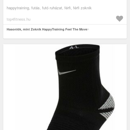
happytraining, futás, futó ruházat, férfi, férfi zoknik
top4fitness.hu
Hasonlók, mint Zoknik HappyTraining Feel The Move