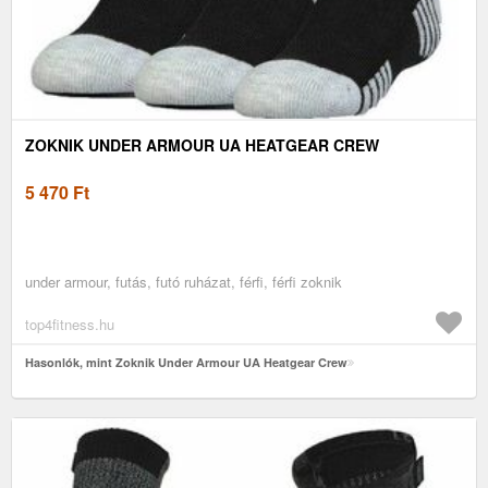
ZOKNIK UNDER ARMOUR UA HEATGEAR CREW
5 470
Ft
under armour, futás, futó ruházat, férfi, férfi zoknik
top4fitness.hu
Hasonlók, mint Zoknik Under Armour UA Heatgear Crew