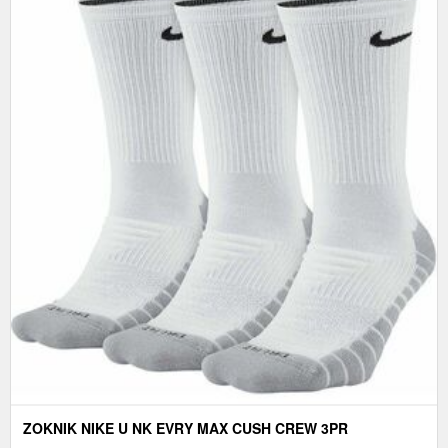
ZOKNIK NIKE U NK EVRY MAX CUSH CREW 3PR