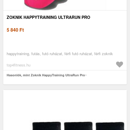
ZOKNIK HAPPYTRAINING ULTRARUN PRO
5 840
Ft
happytraining, futás, futó ruházat, férfi futó ruházat, férfi zoknik
top4fitness.hu
Hasonlók, mint Zoknik HappyTraining UltraRun Pro