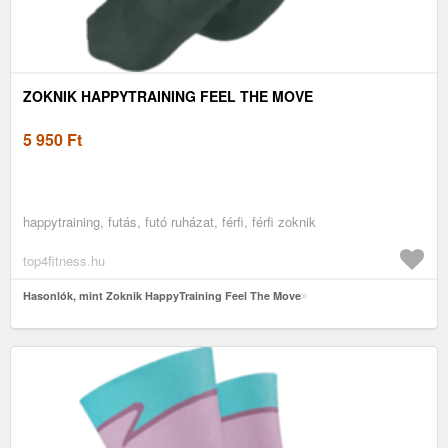
ZOKNIK HAPPYTRAINING FEEL THE MOVE
5 950
Ft
happytraining, futás, futó ruházat, férfi, férfi zoknik
top4fitness.hu
Hasonlók, mint Zoknik HappyTraining Feel The Move