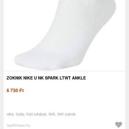
ZOKNIK NIKE U NK SPARK LTWT ANKLE
6 730
Ft
nike, futás, futó ruházat, férfi, férfi zoknik
top4fitness.hu