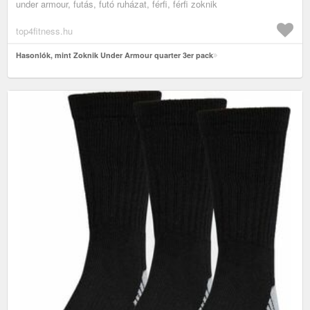
under armour, futás, futó ruházat, férfi, férfi zoknik
top4fitness.hu
Hasonlók, mint Zoknik Under Armour quarter 3er pack