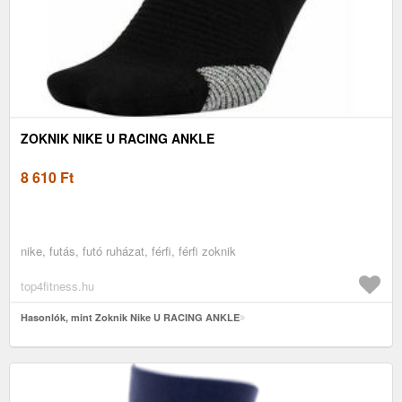
ZOKNIK NIKE U RACING ANKLE
8 610
Ft
nike, futás, futó ruházat, férfi, férfi zoknik
top4fitness.hu
Hasonlók, mint Zoknik Nike U RACING ANKLE