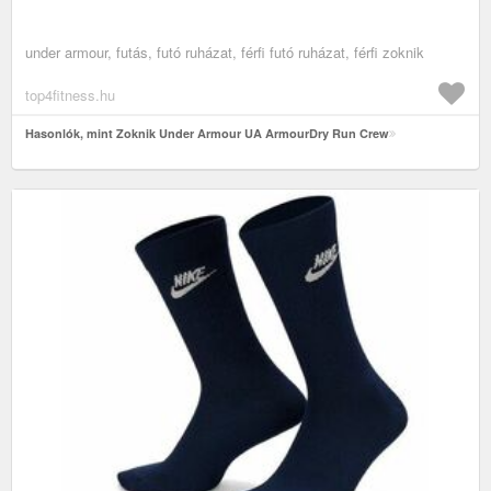
under armour, futás, futó ruházat, férfi futó ruházat, férfi zoknik
top4fitness.hu
Hasonlók, mint Zoknik Under Armour UA ArmourDry Run Crew