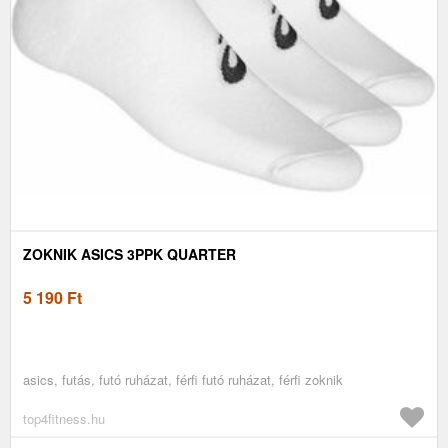
ZOKNIK ASICS 3PPK QUARTER
5 190
Ft
asics, futás, futó ruházat, férfi futó ruházat, férfi zoknik
top4fitness.hu