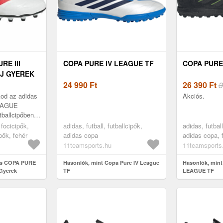
RE III
COPA PURE IV LEAGUE TF
COPA PURE 
J GYEREK
FEHÉR,
24 990
Ft
26 390
Ft
3
kod az adidas
Akciós.
EAGUE
ballcipőben,
m jegyében
 focicipők,
adidas, futball, futballcipők,
adidas, futball
Fusionfeel
ipők, fehér
adidas copa
adidas copa, 
11teamsports.hu
11teamsports
das COPA PURE
Hasonlók, mint Copa Pure IV League
Hasonlók, mint
Gyerek
TF
LEAGUE TF
ret 36 2/3