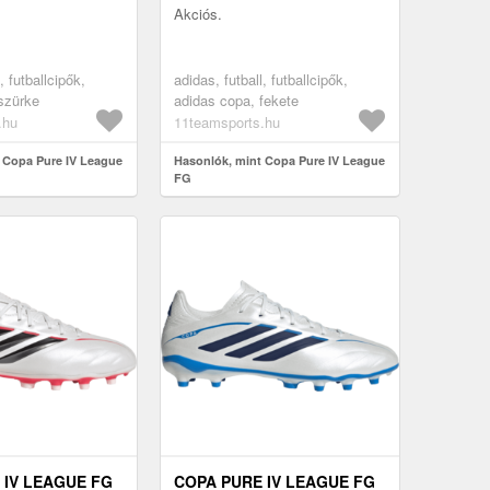
Akciós.
, futballcipők,
adidas, futball, futballcipők,
szürke
adidas copa, fekete
.hu
11teamsports.hu
 Copa Pure IV League
Hasonlók, mint Copa Pure IV League
FG
 IV LEAGUE FG
COPA PURE IV LEAGUE FG