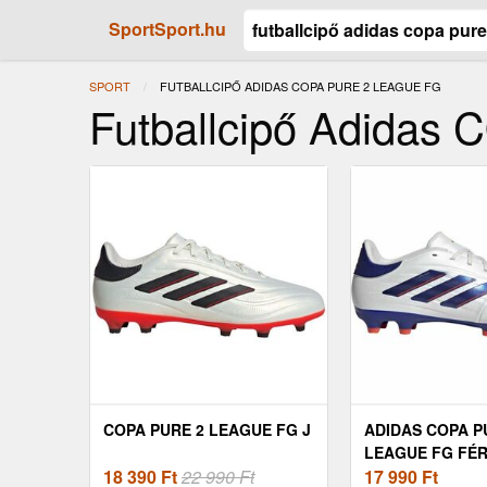
SportSport.hu
SPORT
JELENLEGI:
FUTBALLCIPŐ ADIDAS COPA PURE 2 LEAGUE FG
Futballcipő Adida
COPA PURE 2 LEAGUE FG J
ADIDAS COPA P
LEAGUE FG FÉR
18 390
Ft
22 990 Ft
FUTBALLCIPŐ, 
17 990
Ft