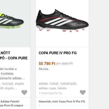
LNŐTT
COPA PURE IV PRO FG
PŐ - COPA PURE
 FG/MG
55 790
Ft
61 990 Ft
bb focidat a
Akciós.
kivételes
biztosító adidas
eague cipővel. A
, focicipő, stoplis
adidas, futball, futballcipők,
ntetikus felsőrész
őtt stoplis
adidas copa, fekete
1/3
11teamsports.hu
 Adidas Felnőtt
Hasonlók, mint Copa Pure IV Pro FG
opa Pure III League