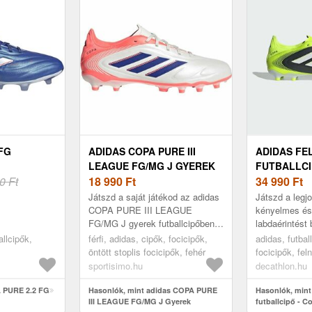
FG
ADIDAS COPA PURE III
ADIDAS FE
LEAGUE FG/MG J GYEREK
FUTBALLCI
0 Ft
FUTBALLCIPŐ, FEHÉR,
18 990
Ft
III LEAGUE
34 990
Ft
MÉRET
Játszd a saját játékod az adidas
Játszd a legjo
COPA PURE III LEAGUE
kényelmes és 
FG/MG J gyerek futballcipőben,
labdaérintést 
amelyet a kényelem jegyében
Copa Pure 3 L
allcipők,
férfi, adidas, cipők, focicipők,
adidas, futball
fejlesztettek ki. A Fusionfeel
Fusionfeel szi
öntött stoplis focicipők, fehér
focicipők, feln
szi...
3D ...
focicipők, 39 
sportisimo.hu
decathlon.hu
 PURE 2.2 FG
Hasonlók, mint adidas COPA PURE
Hasonlók, mint
III LEAGUE FG/MG J Gyerek
futballcipő - C