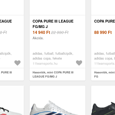
LEAGUE
COPA PURE III LEAGUE
COPA PURE 
FG/MG J
0 Ft
14 940
Ft
22 990 Ft
88 990
Ft
Akciós.
allcipők,
adidas, futball, futballcipők,
adidas, futball
e
adidas copa, fekete
adidas copa, 
11teamsports.hu
11teamsports
 PURE III
Hasonlók, mint COPA PURE III
Hasonlók, min
LEAGUE FG/MG J
FG