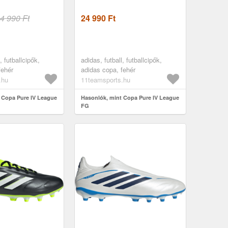
4 990 Ft
24 990
Ft
, futballcipők,
adidas, futball, futballcipők,
fehér
adidas copa, fehér
.hu
11teamsports.hu
 Copa Pure IV League
Hasonlók, mint Copa Pure IV League
FG