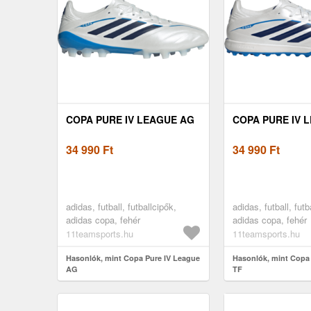
COPA PURE IV LEAGUE AG
COPA PURE IV 
34 990
Ft
34 990
Ft
adidas, futball, futballcipők,
adidas, futball, futb
adidas copa, fehér
adidas copa, fehér
11teamsports.hu
11teamsports.hu
Hasonlók, mint Copa Pure IV League
Hasonlók, mint Copa
AG
TF