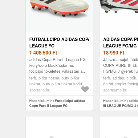
FUTBALLCIPŐ ADIDAS COPA PURE II
ADIDAS COPA PU
LEAGUE FG
LEAGUE FG/MG 
ELEFÁNTCSONT/MAGFEKETE/SZOLÁRIS
1 408 500
Ft
FUTBALLCIPŐ, 
18 990
Ft
PIROS (COPA PURE II LEAGUE IF5448)
MÉRET 36 2/3
adidas Copa Pure II League FG
Játszd a saját játé
ivory/core black/solar red
COPA PURE III L
focicipő tökéletes választás a
FG/MG J gyerek fut
foci szerelmeseinek, akik
amelyet a kényele
férfi, piłka nożna, buty piłka
férfi, adidas, cipők,
értékelik a stílust és a funkcion...
fejlesztettek ki. A 
nożna, buty piłka nożna korki,
öntött stoplis focic
szi...
fehér
sportano.hu
sportisimo.hu
Hasonlók, mint Futballcipő adidas
Hasonlók, mint adi
Copa Pure II League FG
III LEAGUE FG/MG J 
elefántcsont/magfekete/szoláris
futballcipő, fehér, mé
piros (Copa Pure II League IF5448)