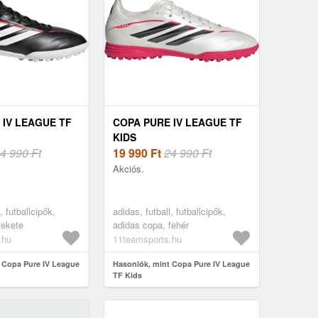
 IV LEAGUE TF
COPA PURE IV LEAGUE TF
KIDS
4 990 Ft
19 990
Ft
24 990 Ft
Akciós.
, futballcipők,
adidas, futball, futballcipők,
fekete
adidas copa, fehér
.hu
11teamsports.hu
 Copa Pure IV League
Hasonlók, mint Copa Pure IV League
TF Kids