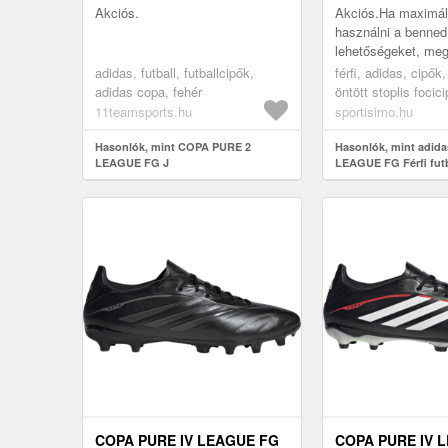
MÉRET 44 2/3
Akciós.
Akciós.Ha maximáli
használni a benned 
lehetőségeket, me
csapatra és felszer
adidas, futball, futballcipők,
férfi, adidas, cipők,
szükséged. Ebben 
adidas copa, fehér
öntött stoplis focic
elegáns adi...
11teamsports.hu
sportisimo.hu
Hasonlók, mint COPA PURE 2
Hasonlók, mint adid
LEAGUE FG J
LEAGUE FG Férfi futba
méret 44 2/3
COPA PURE IV LEAGUE FG
COPA PURE IV 