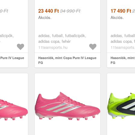
0 Ft
23 440
Ft
34 990 Ft
17 490
Ft
2
Akciós.
Akciós.
allcipők,
adidas, futball, futballcipők,
adidas, futball
e
adidas copa, fehér
adidas copa, 
11teamsports.hu
11teamsports
 Pure IV League
Hasonlók, mint Copa Pure IV League
Hasonlók, mint
FG
FG