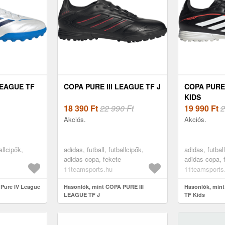
LEAGUE TF
COPA PURE III LEAGUE TF J
COPA PURE
KIDS
18 390
Ft
22 990 Ft
19 990
Ft
2
Akciós.
Akciós.
allcipők,
adidas, futball, futballcipők,
adidas, futball
adidas copa, fekete
adidas copa, 
11teamsports.hu
11teamsports
 Pure IV League
Hasonlók, mint COPA PURE III
Hasonlók, mint
LEAGUE TF J
TF Kids