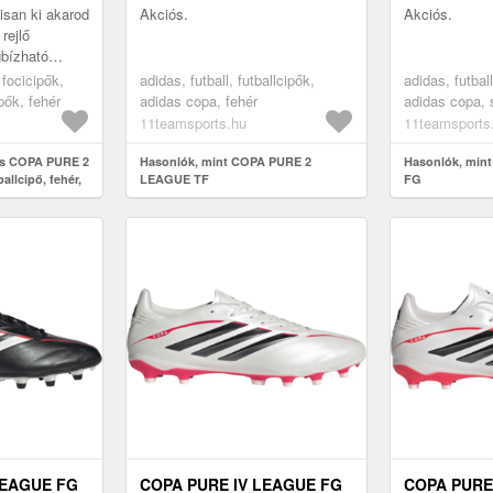
san ki akarod
Akciós.
Akciós.
rejlő
gbízható
elésre van
 focicipők,
adidas, futball, futballcipők,
adidas, futball
a kényelmes,
ipők, fehér
adidas copa, fehér
adidas copa, 
11teamsports.hu
11teamsports
as COPA PURE 2
Hasonlók, mint COPA PURE 2
Hasonlók, mint
llcipő, fehér,
LEAGUE TF
FG
LEAGUE FG
COPA PURE IV LEAGUE FG
COPA PURE