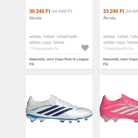
30 240
Ft
34 990 Ft
33 240
Ft
34 99
Akciós.
Akciós.
adidas, futball, futballcipők,
adidas, futball, futb
adidas copa, fekete
adidas copa, feket
11teamsports.hu
11teamsports.hu
Hasonlók, mint Copa Pure IV League
Hasonlók, mint Copa
FG
FG