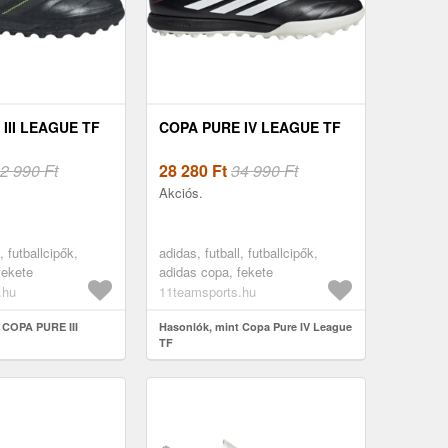
III LEAGUE TF
COPA PURE IV LEAGUE TF
2 990 Ft
28 280
Ft
34 990 Ft
Akciós.
, futballcipők,
adidas, futball, futballcipők,
fekete
adidas copa, fekete
.hu
11teamsports.hu
 COPA PURE III
Hasonlók, mint Copa Pure IV League
TF