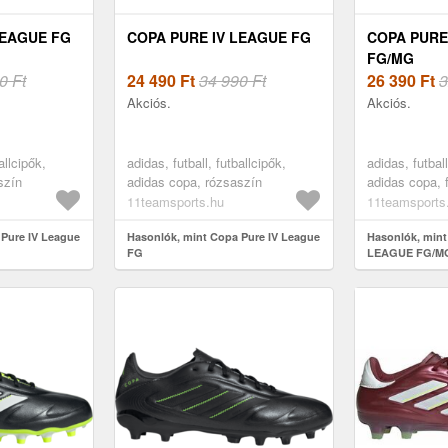
LEAGUE FG
COPA PURE IV LEAGUE FG
COPA PURE 
FG/MG
0 Ft
24 490
Ft
34 990 Ft
26 390
Ft
3
Akciós.
Akciós.
allcipők,
adidas, futball, futballcipők,
adidas, futball
szín
adidas copa, rózsaszín
adidas copa, 
11teamsports.hu
11teamsports
 Pure IV League
Hasonlók, mint Copa Pure IV League
Hasonlók, mint
FG
LEAGUE FG/M