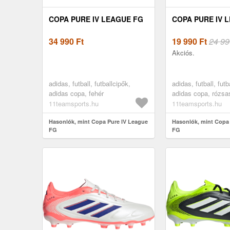
COPA PURE IV LEAGUE FG
COPA PURE IV 
34 990
Ft
19 990
Ft
24 99
Akciós.
adidas, futball, futballcipők,
adidas, futball, futb
adidas copa, fehér
adidas copa, rózsa
11teamsports.hu
11teamsports.hu
Hasonlók, mint Copa Pure IV League
Hasonlók, mint Copa
FG
FG