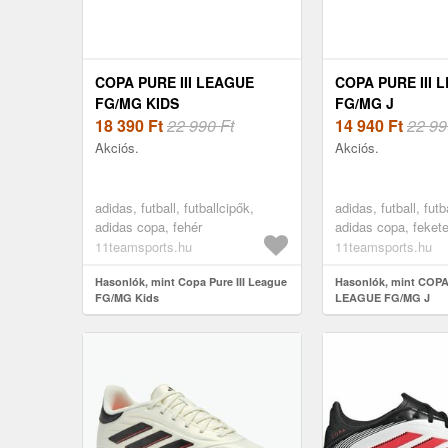
COPA PURE III LEAGUE
COPA PURE III 
FG/MG KIDS
FG/MG J
18 390
Ft
22 990 Ft
14 940
Ft
22 99
Akciós.
Akciós.
adidas, futball, futballcipők,
adidas, futball, futb
adidas copa, fehér
adidas copa, feket
11teamsports.hu
11teamsports.hu
Hasonlók, mint Copa Pure III League
Hasonlók, mint COPA
FG/MG Kids
LEAGUE FG/MG J