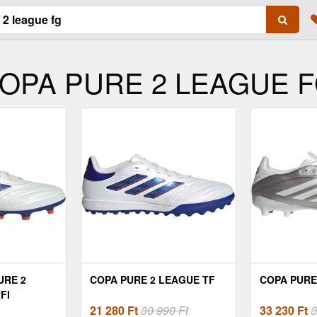
s COPA PURE 2 LEAGUE 
URE 2
COPA PURE 2 LEAGUE TF
COPA PURE
FI
FEHÉR,
21 280
Ft
30 990 Ft
33 230
Ft
3