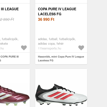
III LEAGUE
COPA PURE IV LEAGUE
LACELESS FG
2 990 Ft
36 990
Ft
, futballcipők,
adidas, futball, futballcipők,
fekete
adidas copa, fehér
.hu
11teamsports.hu
 COPA PURE III
Hasonlók, mint Copa Pure IV League
G
Laceless FG