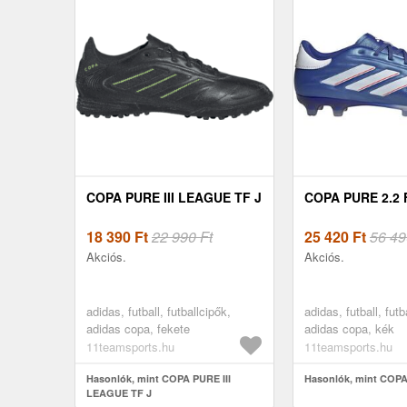
COPA PURE III LEAGUE TF J
COPA PURE 2.2 
18 390
Ft
22 990 Ft
25 420
Ft
56 49
Akciós.
Akciós.
adidas, futball, futballcipők,
adidas, futball, futb
adidas copa, fekete
adidas copa, kék
11teamsports.hu
11teamsports.hu
Hasonlók, mint COPA PURE III
Hasonlók, mint COPA
LEAGUE TF J