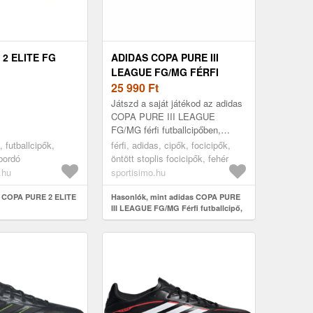
2 ELITE FG
ADIDAS COPA PURE III
LEAGUE FG/MG FÉRFI
FUTBALLCIPŐ, FEHÉR,
25 990
Ft
MÉRET 40 2/3
Játszd a saját játékod az adidas
COPA PURE III LEAGUE
FG/MG férfi futballcipőben,
amelyet a kényelem jegyében
, futballcipők,
férfi, adidas, cipők, focicipők,
fejlesztettek ki. A Fusionfeel
bordó
öntött stoplis focicipők, fehér
szinte...
.hu
sportisimo.hu
t COPA PURE 2 ELITE
Hasonlók, mint adidas COPA PURE
III LEAGUE FG/MG Férfi futballcipő,
fehér, méret 40 2/3