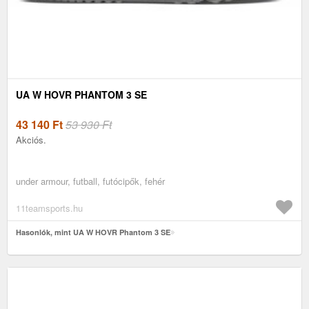
UA W HOVR PHANTOM 3 SE
43 140
Ft
53 930 Ft
Akciós.
under armour, futball, futócipők, fehér
11teamsports.hu
Hasonlók, mint UA W HOVR Phantom 3 SE