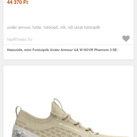
44 370
Ft
under armour, futás, futócipő, női, női utcai futócipők
top4fitness.hu
Hasonlók, mint Futócipők Under Armour UA W HOVR Phantom 3 SE