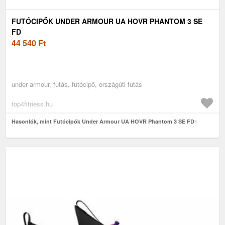
FUTÓCIPŐK UNDER ARMOUR UA HOVR PHANTOM 3 SE
FD
44 540
Ft
under armour, futás, futócipő, országúti futás
top4fitness.hu
Hasonlók, mint Futócipők Under Armour UA HOVR Phantom 3 SE FD