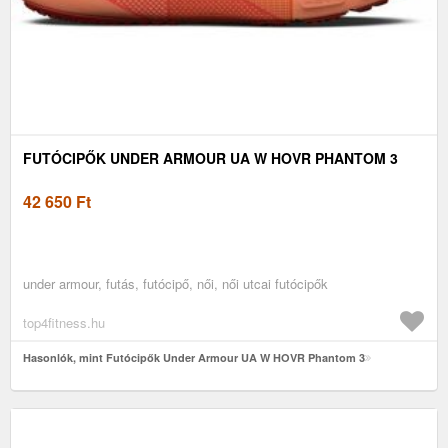
FUTÓCIPŐK UNDER ARMOUR UA W HOVR PHANTOM 3
42 650
Ft
under armour, futás, futócipő, női, női utcai futócipők
top4fitness.hu
Hasonlók, mint Futócipők Under Armour UA W HOVR Phantom 3