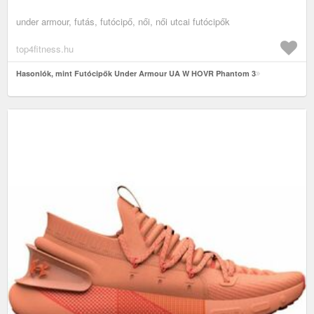
under armour, futás, futócipő, női, női utcai futócipők
top4fitness.hu
Hasonlók, mint Futócipők Under Armour UA W HOVR Phantom 3