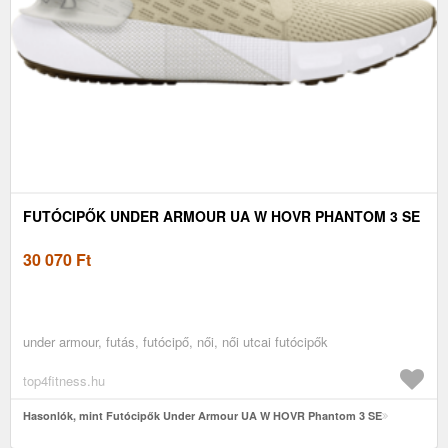
FUTÓCIPŐK UNDER ARMOUR UA W HOVR PHANTOM 3 SE
30 070
Ft
under armour, futás, futócipő, női, női utcai futócipők
top4fitness.hu
Hasonlók, mint Futócipők Under Armour UA W HOVR Phantom 3 SE