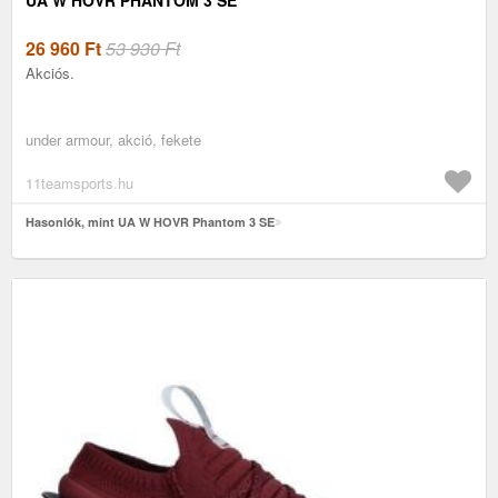
26 960
Ft
53 930 Ft
Akciós.
under armour, akció, fekete
11teamsports.hu
Hasonlók, mint UA W HOVR Phantom 3 SE