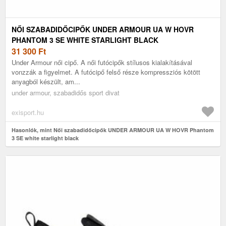
NŐI SZABADIDŐCIPŐK UNDER ARMOUR UA W HOVR
PHANTOM 3 SE WHITE STARLIGHT BLACK
31 300
Ft
Under Armour női cipő. A női futócipők stílusos kialakításával
vonzzák a figyelmet. A futócipő felső része kompressziós kötött
anyagból készült, am...
under armour, szabadidős sport divat
exisport.hu
Hasonlók, mint Női szabadidőcipők UNDER ARMOUR UA W HOVR Phantom
3 SE white starlight black