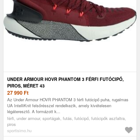
UNDER ARMOUR HOVR PHANTOM 3 FÉRFI FUTÓCIPŐ,
PIROS, MÉRET 43
27 990
Ft
Az Under Armour HOVR PHANTOM 3 férfi futócipő puha, rugalmas
UA IntelliKnit felsőrésszel rendelkezik, amely kivételesen
légáteresztő. A formázott k...
férfi, under armour, sportágak, futás, futócipő, futócipők aszfaltra,
piros
sportisimo.hu