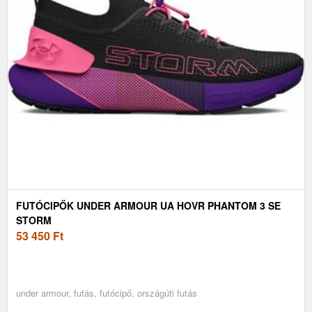
FUTÓCIPŐK UNDER ARMOUR UA HOVR PHANTOM 3 SE
STORM
53 450
Ft
under armour, futás, futócipő, országúti futás