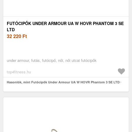
FUTÓCIPŐK UNDER ARMOUR UA W HOVR PHANTOM 3 SE
LTD
32 220
Ft
under armour, futás, futócipő, női, női utcai futócipők
top4fitness.hu
Hasonlók, mint Futócipők Under Armour UA W HOVR Phantom 3 SE LTD