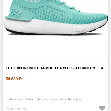
FUTÓCIPŐK UNDER ARMOUR UA W HOVR PHANTOM 3 SE
54 680
Ft
under armour, futás, futócipő, női, női utcai futócipők
top4fitness.hu