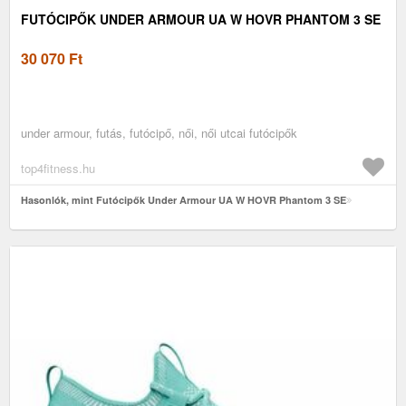
FUTÓCIPŐK UNDER ARMOUR UA W HOVR PHANTOM 3 SE
30 070
Ft
under armour, futás, futócipő, női, női utcai futócipők
top4fitness.hu
Hasonlók, mint Futócipők Under Armour UA W HOVR Phantom 3 SE