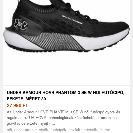
UNDER ARMOUR HOVR PHANTOM 3 SE W NŐI FUTÓCIPŐ,
FEKETE, MÉRET 39
27 990
Ft
Az Under Armour HOVR PHANTOM 3 SE W női futócipő gyors és
rugalmas az UA HOVR technológiának köszönhetően, amely nulla
gravitációs érzetet nyújt - ...
női, under armour, cipők, futócipők, aszfalt futócipők, fekete