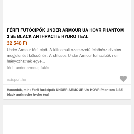
FÉRFI FUTÓCIPŐK UNDER ARMOUR UA HOVR PHANTOM
3 SE BLACK ANTHRACITE HYDRO TEAL
32 540
Ft
Under Armour férfi cipő. A kifinomult szerkezetű felsőrész divatos
megjelenést kölcsönöz. A stílusos Under Armour tornacipők nem
hiányozhatnak egye...
férfi, under armour, futás
exisport.hu
Hasonlók, mint Férfi futócipők UNDER ARMOUR UA HOVR Phantom 3 SE
black anthracite hydro teal