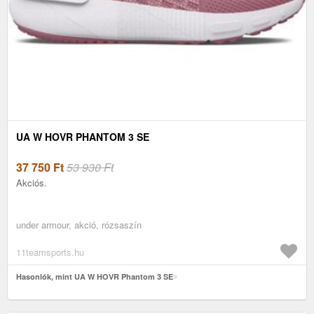
UA W HOVR PHANTOM 3 SE
37 750
Ft
53 930 Ft
Akciós.
under armour, akció, rózsaszín
11teamsports.hu
Hasonlók, mint UA W HOVR Phantom 3 SE