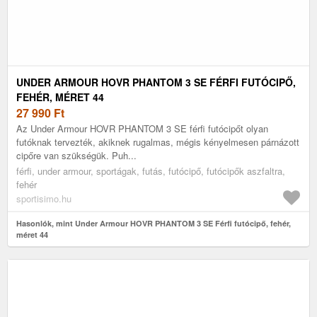
UNDER ARMOUR HOVR PHANTOM 3 SE FÉRFI FUTÓCIPŐ,
FEHÉR, MÉRET 44
27 990
Ft
Az Under Armour HOVR PHANTOM 3 SE férfi futócipőt olyan
futóknak tervezték, akiknek rugalmas, mégis kényelmesen párnázott
cipőre van szükségük. Puh...
férfi, under armour, sportágak, futás, futócipő, futócipők aszfaltra,
fehér
sportisimo.hu
Hasonlók, mint Under Armour HOVR PHANTOM 3 SE Férfi futócipő, fehér,
méret 44