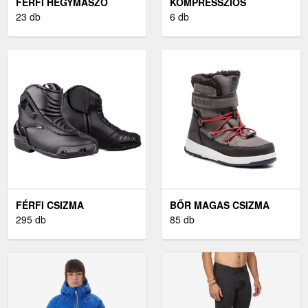
FÉRFI HEGYMÁSZÓ
KOMPRESSZIÓS
CIPŐK
23 db
CSIZMÁK
6 db
FÉRFI CSIZMA
BŐR MAGAS CSIZMA
295 db
85 db