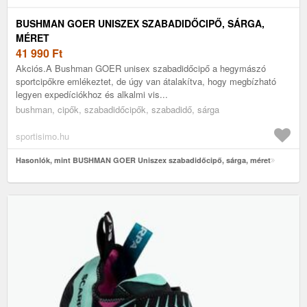
BUSHMAN GOER UNISZEX SZABADIDŐCIPŐ, SÁRGA,
MÉRET
41 990
Ft
Akciós.A Bushman GOER unisex szabadidőcipő a hegymászó
sportcipőkre emlékeztet, de úgy van átalakítva, hogy megbízható
legyen expedíciókhoz és alkalmi vis...
bushman, cipők, szabadidőcipők, szabadidő, sárga
sportisimo.hu
Hasonlók, mint BUSHMAN GOER Uniszex szabadidőcipő, sárga, méret