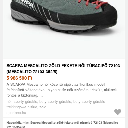
SCARPA MESCALITO ZÖLD-FEKETE NŐI TÚRACIPŐ 72103
(MESCALITO 72103-352/5)
5 986 500
Ft
A SCARPA Mescalito női közelítő cipő , az ikonikus modell
felfrissített változatával, olyan aktív nők számára készült, akiknek
fontos a biztonság, ...
női, sporty górskie, buty sporty górskie, buty sporty górskie
trekkingowe niskie, zöld
sportano.hu
Hasonlók, mint Scarpa Mescalito zöld-fekete női túracipő 72103 (Mescalito
72103-352/5)