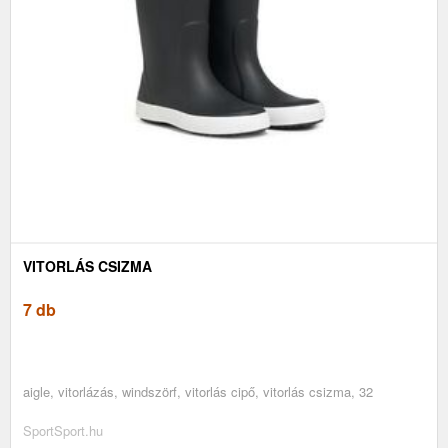
VITORLÁS CSIZMA
7 db
aigle, vitorlázás, windszörf, vitorlás cipő, vitorlás csizma, 32
SportSport.hu