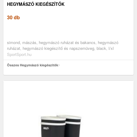
HEGYMÁSZÓ KIEGÉSZÍTŐK
30 db
simond, mászás, hegymászó ruházat és bakancs, hegymászó
ruházat, hegymászó kiegészítő és napszemüveg, black, l/xl
SportSport.hu
Összes Hegymászó kiegészítők