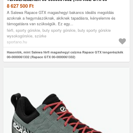
0000061332)
8 627 500
Ft
A Salewa Rapace GTX magashegyi bakancs ideális megoldás
azoknak a hegymászóknak, akiknek tapadásra, kényelemre és
támogatásra van szükségük. Ez egy...
férfi, sporty górskie, buty sporty górskie, buty sporty górskie
wysokogórskie, szürke
sportano.hu
Hasonlók, mint Salewa férfi magashegyi csizma Rapace GTX tengerészkék
00-0000061332 (Rapace GTX 00-0000061332)