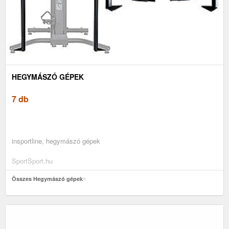
HEGYMÁSZÓ GÉPEK
7 db
insportline, hegymászó gépek
SportSport.hu
Összes Hegymászó gépek