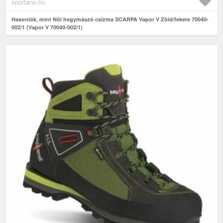
sportano.hu
Hasonlók, mint Női hegymászó csizma SCARPA Vapor V Zöld/fekete 70040-
002/1 (Vapor V 70040-002/1)