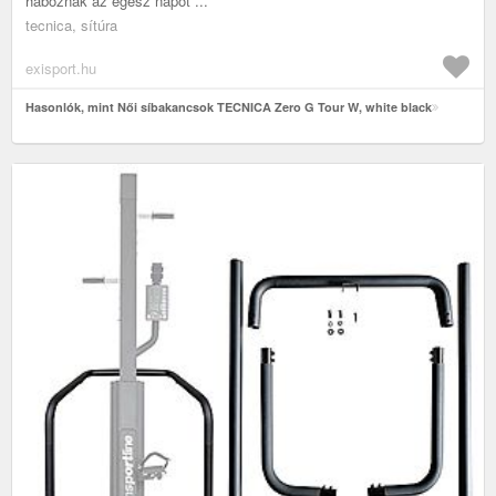
haboznak az egész napot ...
tecnica, sítúra
exisport.hu
Hasonlók, mint Női síbakancsok TECNICA Zero G Tour W, white black