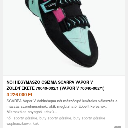
NŐI HEGYMÁSZÓ CSIZMA SCARPA VAPOR V
ZÖLD/FEKETE 70040-002/1 (VAPOR V 70040-002/1)
4 226 000
Ft
SCARPA Vapor V dahlia/aqua női mászócipő kivételes választás a
mászás szerelmeseinek, akik megbízható lábbelit keresnek.
Mikroszálas anyagból készü...
női, sporty górskie, buty sporty górskie, buty sporty górskie
wspinaczkowe, kék