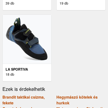
39 db
19 db
LA SPORTIVA
HEGYMÁSZÓ CIPŐ
18 db
Ezek is érdekelhetik
Brandit taktikai csizma,
Hegymászó kötelek és
fekete
hurkok