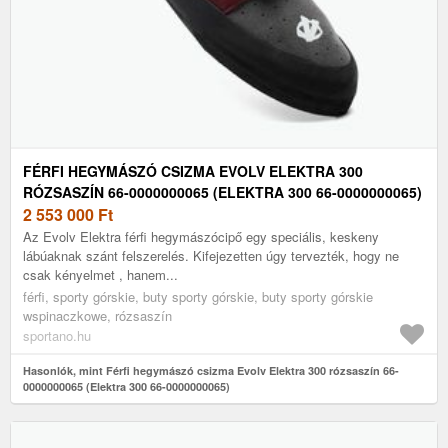
FÉRFI HEGYMÁSZÓ CSIZMA EVOLV ELEKTRA 300
RÓZSASZÍN 66-0000000065 (ELEKTRA 300 66-0000000065)
2 553 000
Ft
Az Evolv Elektra férfi hegymászócipő egy speciális, keskeny
lábúaknak szánt felszerelés. Kifejezetten úgy tervezték, hogy ne
csak kényelmet , hanem...
férfi, sporty górskie, buty sporty górskie, buty sporty górskie
wspinaczkowe, rózsaszín
sportano.hu
Hasonlók, mint Férfi hegymászó csizma Evolv Elektra 300 rózsaszín 66-
0000000065 (Elektra 300 66-0000000065)