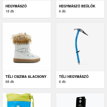
HEGYMÁSZÓ
HEGYMÁSZÓ BEÜLŐK
HÁTIZSÁKOK
18 db
6 db
TÉLI CSIZMA ALACSONY
TÉLI HEGYMÁSZÓ
68 db
FELSZERELÉS
6 db