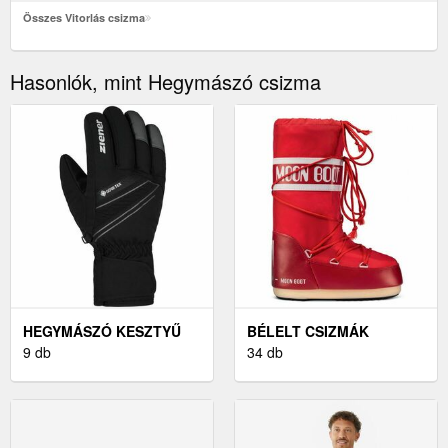
Összes Vitorlás csizma
Hasonlók, mint Hegymászó csizma
HEGYMÁSZÓ KESZTYŰ
BÉLELT CSIZMÁK
9 db
34 db