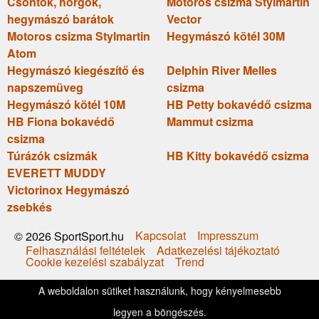
Csontok, horgok,
Motoros csizma Stylmartin
hegymászó barátok
Vector
Motoros csizma Stylmartin
Hegymászó kötél 30M
Atom
Hegymászó kiegészítő és
Delphin River Melles
napszemüveg
csizma
Hegymászó kötél 10M
HB Petty bokavédő csizma
HB Fiona bokavédő
Mammut csizma
csizma
Túrázók csizmák
HB Kitty bokavédő csizma
EVERETT MUDDY
Victorinox Hegymászó
zsebkés
Kapcsolat
Impresszum
© 2026 SportSport.hu
Felhasználási feltételek
Adatkezelési tájékoztató
Cookie kezelési szabályzat
Trend
A weboldalon sütiket használunk, hogy kényelmesebb
legyen a böngészés.