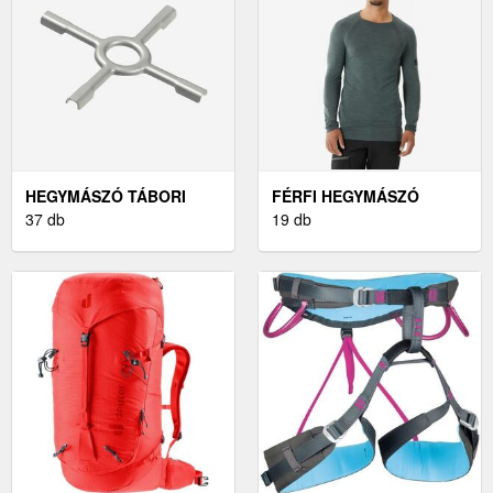
HEGYMÁSZÓ TÁBORI
FÉRFI HEGYMÁSZÓ
FELSZERELÉS
37 db
RUHÁZAT
19 db