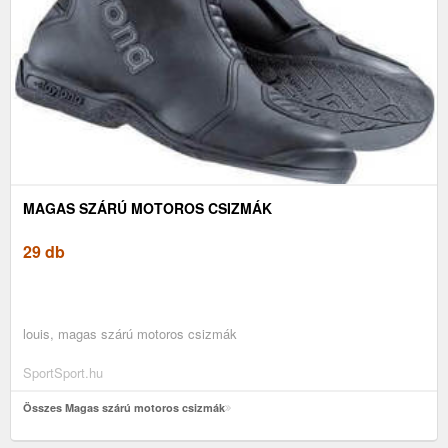
MAGAS SZÁRÚ MOTOROS CSIZMÁK
29 db
louis, magas szárú motoros csizmák
SportSport.hu
Összes Magas szárú motoros csizmák