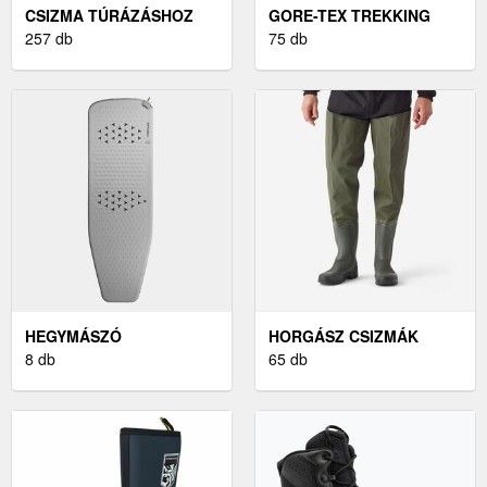
CSIZMA TÚRÁZÁSHOZ
GORE-TEX TREKKING
257 db
CSIZMA
75 db
HEGYMÁSZÓ
HORGÁSZ CSIZMÁK
ALVÁSFELSZERELÉS
8 db
65 db