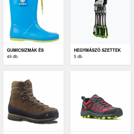
GUMICSIZMÁK ÉS
HEGYMÁSZÓ SZETTEK
CSIZMÁK
49 db
5 db