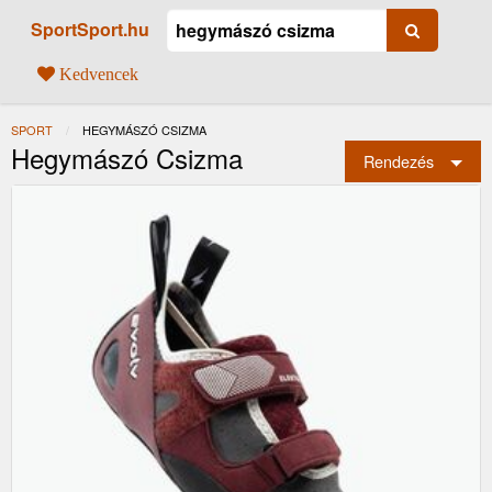
SportSport.hu
Kedvencek
SPORT
JELENLEGI:
HEGYMÁSZÓ CSIZMA
Hegymászó Csizma
Rendezés