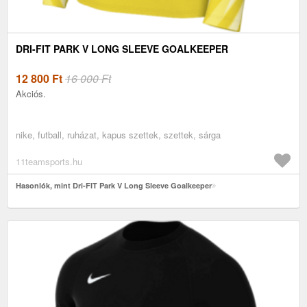
DRI-FIT PARK V LONG SLEEVE GOALKEEPER
12 800
Ft
16 000 Ft
Akciós.
nike, futball, ruházat, kapus szettek, szettek, sárga
11teamsports.hu
Hasonlók, mint Dri-FIT Park V Long Sleeve Goalkeeper