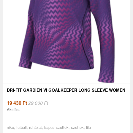
DRI-FIT GARDIEN VI GOALKEEPER LONG SLEEVE WOMEN
19 430
Ft
29 000 Ft
Akciós.
nike, futball, ruházat, kapus szettek, szettek, lila