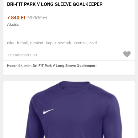
DRI-FIT PARK V LONG SLEEVE GOALKEEPER
7 840
Ft
16 000 Ft
Akciós.
nike, futball, ruházat, kapus szettek, szettek, zöld
11teamsports.hu
Hasonlók, mint Dri-FIT Park V Long Sleeve Goalkeeper