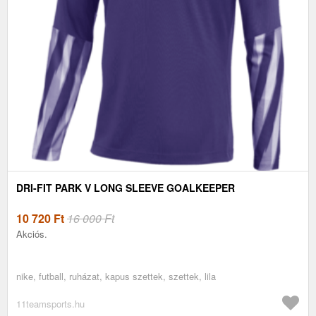
DRI-FIT PARK V LONG SLEEVE GOALKEEPER
10 720
Ft
16 000 Ft
Akciós.
nike, futball, ruházat, kapus szettek, szettek, lila
11teamsports.hu