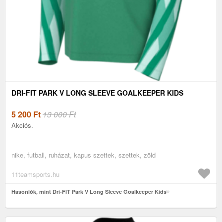
DRI-FIT PARK V LONG SLEEVE GOALKEEPER KIDS
5 200
Ft
13 000 Ft
Akciós.
nike, futball, ruházat, kapus szettek, szettek, zöld
11teamsports.hu
Hasonlók, mint Dri-FIT Park V Long Sleeve Goalkeeper Kids