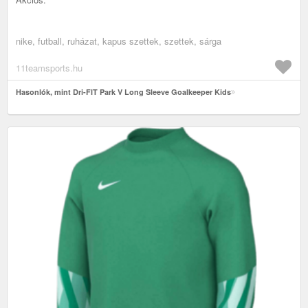
nike, futball, ruházat, kapus szettek, szettek, sárga
11teamsports.hu
Hasonlók, mint Dri-FIT Park V Long Sleeve Goalkeeper Kids