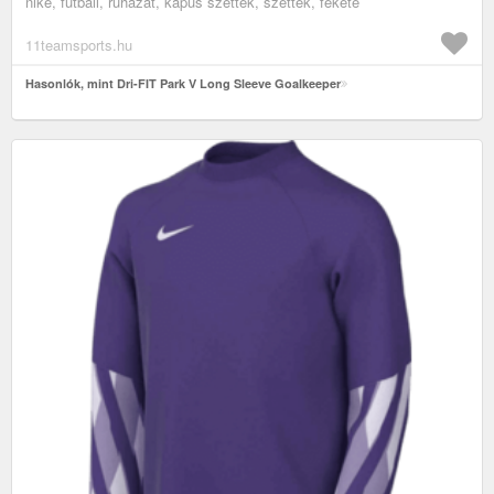
nike, futball, ruházat, kapus szettek, szettek, fekete
11teamsports.hu
Hasonlók, mint Dri-FIT Park V Long Sleeve Goalkeeper