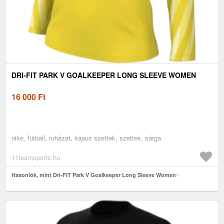
DRI-FIT PARK V GOALKEEPER LONG SLEEVE WOMEN
16 000
Ft
nike, futball, ruházat, kapus szettek, szettek, sárga
11teamsports.hu
Hasonlók, mint Dri-FIT Park V Goalkeeper Long Sleeve Women