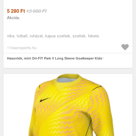
5 280
Ft
13 000 Ft
Akciós.
nike, futball, ruházat, kapus szettek, szettek, fekete
11teamsports.hu
Hasonlók, mint Dri-FIT Park V Long Sleeve Goalkeeper Kids