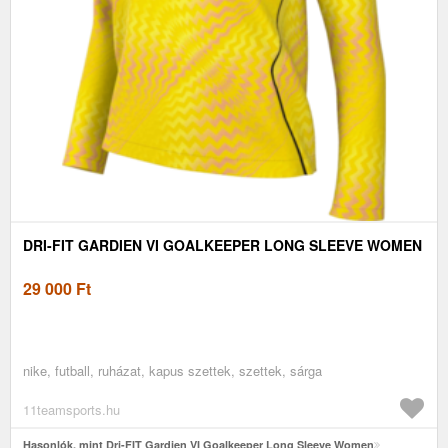
DRI-FIT GARDIEN VI GOALKEEPER LONG SLEEVE WOMEN
29 000
Ft
nike, futball, ruházat, kapus szettek, szettek, sárga
11teamsports.hu
Hasonlók, mint Dri-FIT Gardien VI Goalkeeper Long Sleeve Women