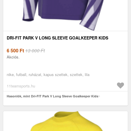
DRI-FIT PARK V LONG SLEEVE GOALKEEPER KIDS
6 500
Ft
13 000 Ft
Akciós.
nike, futball, ruházat, kapus szettek, szettek, lila
11teamsports.hu
Hasonlók, mint Dri-FIT Park V Long Sleeve Goalkeeper Kids