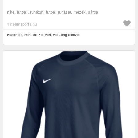
nike, futball, ruházat, futball ruházat, mezek, sárga
11teamsports.hu
Hasonlók, mint Dri-FIT Park VIII Long Sleeve