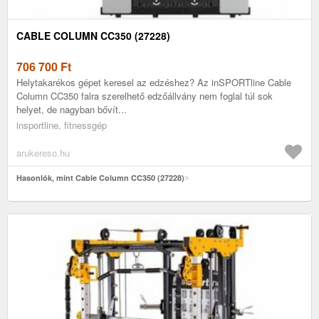
CABLE COLUMN CC350 (27228)
706 700
Ft
Helytakarékos gépet keresel az edzéshez? Az inSPORTline Cable
Column CC350 falra szerelhető edzőállvány nem foglal túl sok
helyet, de nagyban bővít...
insportline, fitnessgép
arukereso.hu
Hasonlók, mint Cable Column CC350 (27228)