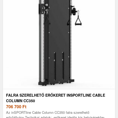
FALRA SZERELHETŐ ERŐKERET INSPORTLINE CABLE
COLUMN CC350
706 700
Ft
Az inSPORTline Cable Column CC350 falra szerelhető
edzőállvány.Technikai adatok: -erőkeret ideális kis helyiségekbe-