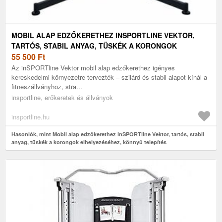
MOBIL ALAP EDZŐKERETHEZ INSPORTLINE VEKTOR,
TARTÓS, STABIL ANYAG, TÜSKÉK A KORONGOK
ELHELYEZÉSÉHEZ, KÖNNYŰ TELEPÍTÉS
55 500
Ft
Az inSPORTline Vektor mobil alap edzőkerethez igényes
kereskedelmi környezetre tervezték – szilárd és stabil alapot kínál a
fitneszállványhoz, stra...
insportline, erőkeretek és állványok
insportline.hu
Hasonlók, mint Mobil alap edzőkerethez inSPORTline Vektor, tartós, stabil
anyag, tüskék a korongok elhelyezéséhez, könnyű telepítés