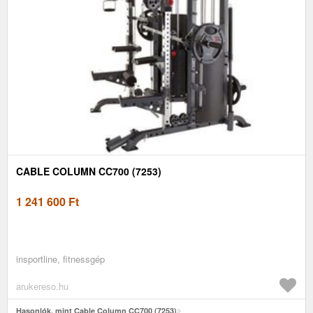
CABLE COLUMN CC700 (7253)
1 241 600
Ft
insportline, fitnessgép
arukereso.hu
Hasonlók, mint Cable Column CC700 (7253)