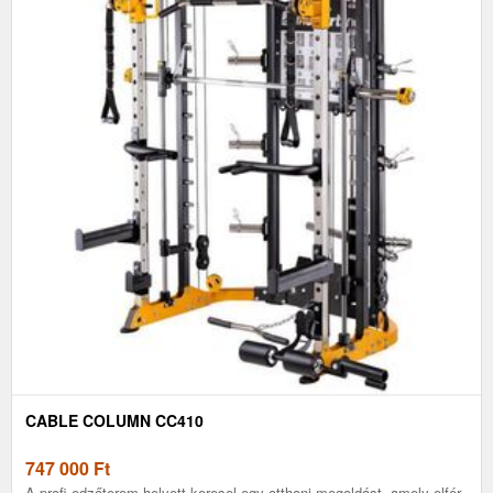
CABLE COLUMN CC410
747 000
Ft
A profi edzőterem helyett keresel egy otthoni megoldást, amely elfér