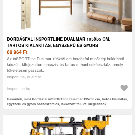
BORDÁSFAL INSPORTLINE DUALMAR 195X65 CM,
TARTÓS KIALAKÍTÁS, EGYSZERŰ ÉS GYORS
ÖSSZESZERELÉS, LAKKOZOTT FELÜLET, KIEGÉSZÍTŐK
68 964
Ft
CSATLAKOZÁSÁNAK LEHETŐSÉGE
Az inSPORTline Dualmar 195x65 cm bordásfal minőségi bükkfából
készült, kifejezetten masszív és tartós otthoni edzőeszköz, amely
tökéletesen passzol...
insportline, dualmar
insportline.hu
Hasonlók, mint Bordásfal inSPORTline Dualmar 195x65 cm, tartós kialakítás,
egyszerű és gyors összeszerelés, lakkozott felület, kiegészítők
csatlakozásának lehetősége