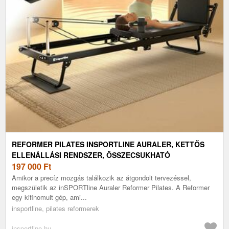
REFORMER PILATES INSPORTLINE AURALER, KETTŐS
ELLENÁLLÁSI RENDSZER, ÖSSZECSUKHATÓ
ACÉLSZERKEZET, GÖRGŐK A KÖNNYŰ KEZELÉSHEZ
197 000
Ft
Amikor a precíz mozgás találkozik az átgondolt tervezéssel,
megszületik az inSPORTline Auraler Reformer Pilates. A Reformer
egy kifinomult gép, ami...
insportline, pilates reformerek
insportline.hu