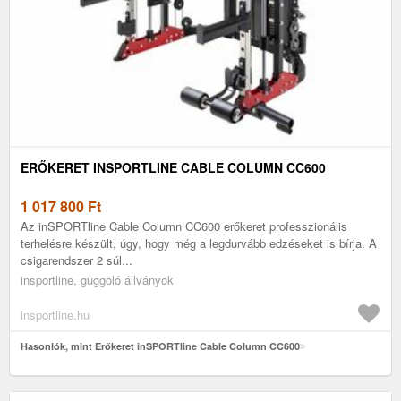
ERŐKERET INSPORTLINE CABLE COLUMN CC600
1 017 800
Ft
Az inSPORTline Cable Column CC600 erőkeret professzionális
terhelésre készült, úgy, hogy még a legdurvább edzéseket is bírja. A
csigarendszer 2 súl...
insportline, guggoló állványok
insportline.hu
Hasonlók, mint Erőkeret inSPORTline Cable Column CC600