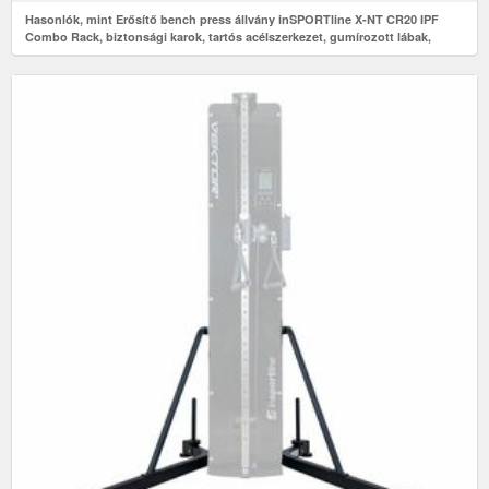
Hasonlók, mint Erősítő bench press állvány inSPORTline X-NT CR20 IPF
Combo Rack, biztonsági karok, tartós acélszerkezet, gumírozott lábak,
praktikus emelők