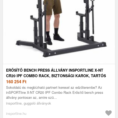
ERŐSÍTŐ BENCH PRESS ÁLLVÁNY INSPORTLINE X-NT
CR20 IPF COMBO RACK, BIZTONSÁGI KAROK, TARTÓS
ACÉLSZERKEZET, GUMÍROZOTT LÁBAK, PRAKTIKUS
160 254
Ft
EMELŐK
Sokoldalú és megbízható partnert keresel az edzőterembe? Az
inSPORTline X-NT CR20 IPF Combo Rack Erősítő bench press
állvány pontosan az, amire szü...
insportline, guggoló állványok
insportline.hu