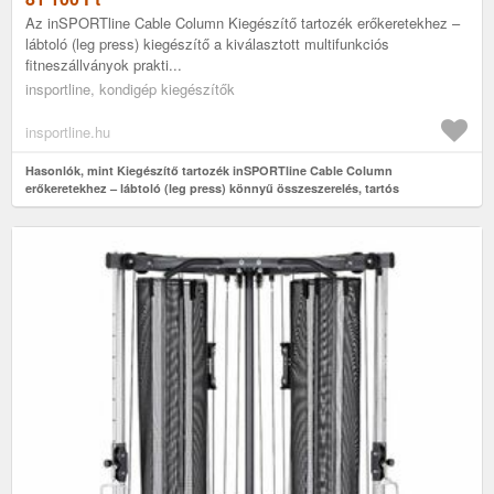
Az inSPORTline Cable Column Kiegészítő tartozék erőkeretekhez –
lábtoló (leg press) kiegészítő a kiválasztott multifunkciós
fitneszállványok prakti...
insportline, kondigép kiegészítők
insportline.hu
Hasonlók, mint Kiegészítő tartozék inSPORTline Cable Column
erőkeretekhez – lábtoló (leg press) könnyű összeszerelés, tartós
acélszerkezet