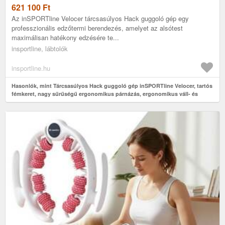
ERGONOMIKUS PÁRNÁZÁS, ERGONOMIKUS VÁLL- ÉS
621 100
Ft
HÁTTÁMASZOK
Az inSPORTline Velocer tárcsasúlyos Hack guggoló gép egy
professzionális edzőtermi berendezés, amelyet az alsótest
maximálisan hatékony edzésére te...
insportline, lábtolók
insportline.hu
Hasonlók, mint Tárcsasúlyos Hack guggoló gép inSPORTline Velocer, tartós
fémkeret, nagy sűrűségű ergonomikus párnázás, ergonomikus váll- és
háttámaszok