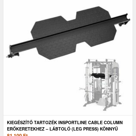
KIEGÉSZÍTŐ TARTOZÉK INSPORTLINE CABLE COLUMN
ERŐKERETEKHEZ – LÁBTOLÓ (LEG PRESS) KÖNNYŰ
ÖSSZESZERELÉS, TARTÓS ACÉLSZERKEZET
81 100
Ft