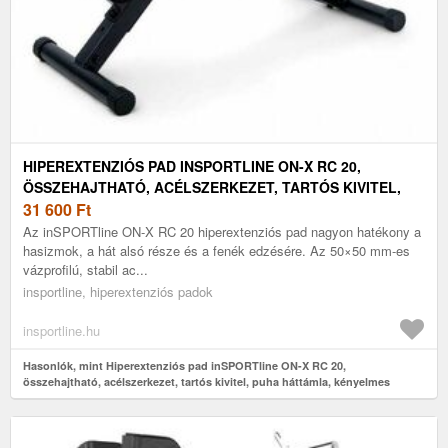
HIPEREXTENZIÓS PAD INSPORTLINE ON-X RC 20,
ÖSSZEHAJTHATÓ, ACÉLSZERKEZET, TARTÓS KIVITEL,
PUHA HÁTTÁMLA, KÉNYELMES HABSZIVACS GÖRGŐK
31 600
Ft
Az inSPORTline ON-X RC 20 hiperextenziós pad nagyon hatékony a
hasizmok, a hát alsó része és a fenék edzésére. Az 50×50 mm-es
vázprofilú, stabil ac...
insportline, hiperextenziós padok
insportline.hu
Hasonlók, mint Hiperextenziós pad inSPORTline ON-X RC 20,
összehajtható, acélszerkezet, tartós kivitel, puha háttámla, kényelmes
habszivacs görgők