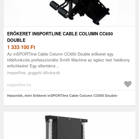
ERŐKERET INSPORTLINE CABLE COLUMN CC650
DOUBLE
1 333 100
Ft
Az inSPORTline Cable Column CC650 Double erőkeret egy
többfunkciós professzionális Smith Machine az egész test hatékony
erősítésére! Egy ellentárcs...
insportline, guggoló állványok
insportline.hu
Hasonlók, mint Erőkeret inSPORTline Cable Column CC650 Double