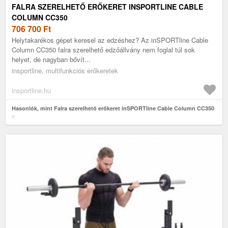
FALRA SZERELHETŐ ERŐKERET INSPORTLINE CABLE
COLUMN CC350
706 700
Ft
Helytakarékos gépet keresel az edzéshez? Az inSPORTline Cable
Column CC350 falra szerelhető edzőállvány nem foglal túl sok
helyet, de nagyban bővít...
insportline, multifunkciós erőkeretek
insportline.hu
Hasonlók, mint Falra szerelhető erőkeret inSPORTline Cable Column CC350