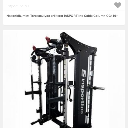
insportline.hu
Hasonlók, mint Tárcsasúlyos erőkeret inSPORTline Cable Column CC410