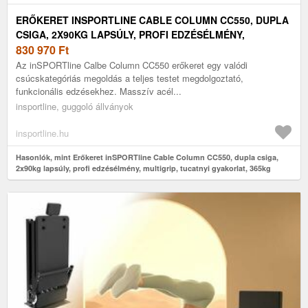
ERŐKERET INSPORTLINE CABLE COLUMN CC550, DUPLA
CSIGA, 2X90KG LAPSÚLY, PROFI EDZÉSÉLMÉNY,
MULTIGRIP, TUCATNYI GYAKORLAT, 365KG
830 970
Ft
Az inSPORTline Calbe Column CC550 erőkeret egy valódi
csúcskategóriás megoldás a teljes testet megdolgoztató,
funkcionális edzésekhez. Masszív acél...
insportline, guggoló állványok
insportline.hu
Hasonlók, mint Erőkeret inSPORTline Cable Column CC550, dupla csiga,
2x90kg lapsúly, profi edzésélmény, multigrip, tucatnyi gyakorlat, 365kg