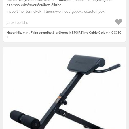
számos edzésvariációhoz állítha...
insportline, termékek, fitness/wellness gépek, edzőtornyok
jateksport.hu
Hasonlók, mint Falra szerelhető erőkeret inSPORTline Cable Column CC350