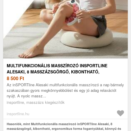
MULTIFUNKCIONÁLIS MASSZÍROZÓ INSPORTLINE
ALESAKI, 8 MASSZÁZSGÖRGŐ, KIBONTHATÓ,
ERGONOMIKUS FORMA FOGANTYÚKKAL, KÖNNYŰ ÉS
8 500
Ft
TARTÓS KONSTRUKCIÓ
Az inSPORTline Alesaki multifunkcionális masszírozó a nap bármely
szakaszában gyors megkönnyebbülést és egy jó adag relaxációt
nyújt. A nyolc massz...
insportline, masszázs kiegészítők
insportline.hu
Hasonlók, mint Multifunkcionális masszírozó inSPORTline Alesaki, 8
masszázsgörgő, kibontható, ergonomikus forma fogantyúkkal, könnyű és