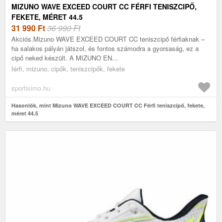
MIZUNO WAVE EXCEED COURT CC FÉRFI TENISZCIPŐ,
FEKETE, MÉRET 44.5
31 990
Ft
36 990 Ft
Akciós.Mizuno WAVE EXCEED COURT CC teniszcipő férfiaknak –
ha salakos pályán játszol, és fontos számodra a gyorsaság, ez a
cipő neked készült. A MIZUNO EN...
férfi, mizuno, cipők, teniszcipők, fekete
sportisimo.hu
Hasonlók, mint Mizuno WAVE EXCEED COURT CC Férfi teniszcipő, fekete,
méret 44.5