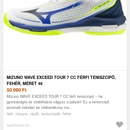
MIZUNO WAVE EXCEED TOUR 7 CC FÉRFI TENISZCIPŐ,
FEHÉR, MÉRET 46
50 990
Ft
Mizuno WAVE EXCEED TOUR 7 CC férfi teniszcipő – ha
gyorsaságra és stabilitásra vágysz a pályán! Ez a teniszcipő
azonnali indulást és robbanékony mo...
férfi, mizuno, cipők, teniszcipők, fehér
sportisimo.hu