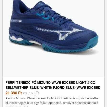
FÉRFI TENISZCIPŐ MIZUNO WAVE EXCEED LIGHT 2 CC
BELLWETHER BLUE/ WHITE/ FJORD BLUE (WAVE EXCEED
LIGHT 2 CC 61GC232015)
21 390
Ft
23 770 Ft
Akciós.Mizuno Wave Exceed Light 2 CC férfi teniszcipők bellwether
blue/white/fjord blue egy fejlett sportcipő, amelyet salakpályán való