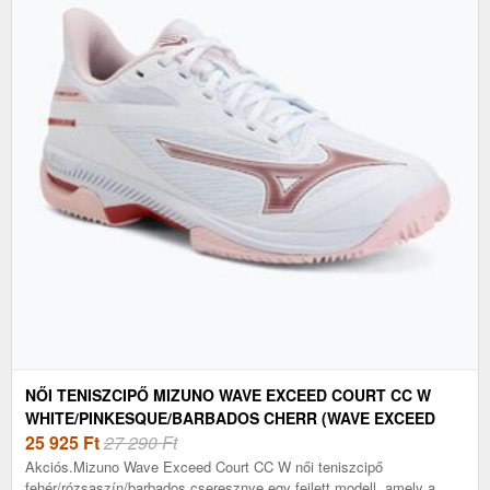
NŐI TENISZCIPŐ MIZUNO WAVE EXCEED COURT CC W
WHITE/PINKESQUE/BARBADOS CHERR (WAVE EXCEED
COURT CC W 61GC252162)
25 925
Ft
27 290 Ft
Akciós.Mizuno Wave Exceed Court CC W női teniszcipő
fehér/rózsaszín/barbados cseresznye egy fejlett modell, amely a