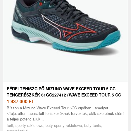
FÉRFI TENISZCIPŐ MIZUNO WAVE EXCEED TOUR 5 CC
TENGERÉSZKÉK 61GC227412 (WAVE EXCEED TOUR 5 CC
61GC227412)
1 937 000
Ft
Bízzon a Mizuno Wave Exceed Tour 5CC cipőben , amelyet
kifejezetten tapasztalt teniszezőknek terveztek, akik szeretnék elérni
a teljes potenciáljuk...
férfi, sporty rakietowe, buty sporty rakietowe, buty tenis,
tengerészkék