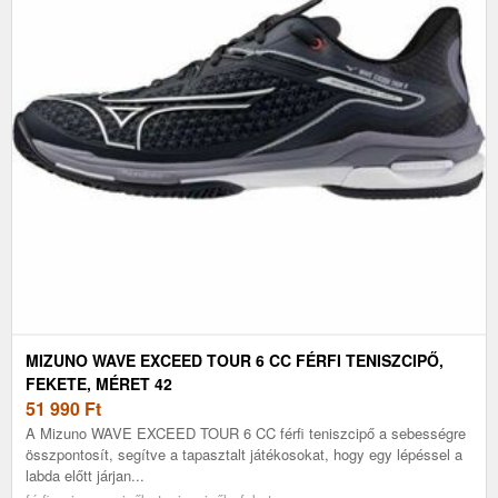
MIZUNO WAVE EXCEED TOUR 6 CC FÉRFI TENISZCIPŐ,
FEKETE, MÉRET 42
51 990
Ft
A Mizuno WAVE EXCEED TOUR 6 CC férfi teniszcipő a sebességre
összpontosít, segítve a tapasztalt játékosokat, hogy egy lépéssel a
labda előtt járjan...