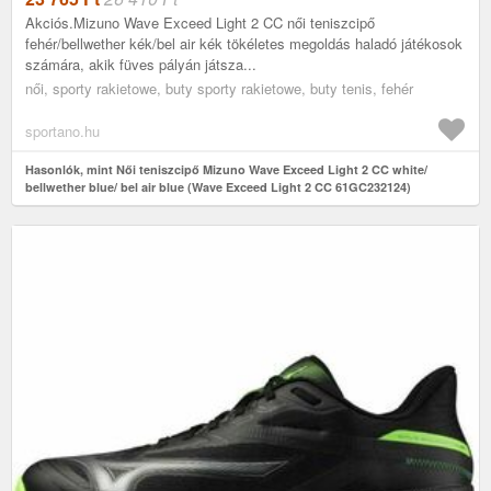
Akciós.Mizuno Wave Exceed Light 2 CC női teniszcipő
fehér/bellwether kék/bel air kék tökéletes megoldás haladó játékosok
számára, akik füves pályán játsza...
női, sporty rakietowe, buty sporty rakietowe, buty tenis, fehér
sportano.hu
Hasonlók, mint Női teniszcipő Mizuno Wave Exceed Light 2 CC white/
bellwether blue/ bel air blue (Wave Exceed Light 2 CC 61GC232124)