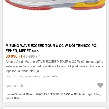
MIZUNO WAVE EXCEED TOUR 6 CC W NŐI TENISZCIPŐ,
FEHÉR, MÉRET 40.5
33 990
Ft
48 990 Ft
Akciós.Az új Mizuno WAVE EXCEED TOUR 6 CC W női teniszcipő a
sebességre összpontosít, segítve a tapasztalt játékosokat, hogy egy
lépéssel a labda előtt já...
női, mizuno, cipők, teniszcipők, fehér
sportisimo.hu
Hasonlók, mint Mizuno WAVE EXCEED TOUR 6 CC W Női teniszcipő, fehér,
méret 40.5