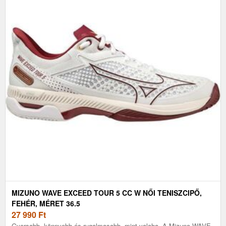
MIZUNO WAVE EXCEED TOUR 5 CC W NŐI TENISZCIPŐ,
FEHÉR, MÉRET 36.5
27 990
Ft
Gyorsabb, könnyebb és rugalmasabb, mint valaha. A Mizuno WAVE