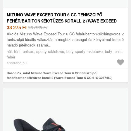
MIZUNO WAVE EXCEED TOUR 6 CC TENISZCIPŐ
FEHÉR/BARITONKÉK/TÜZES KORALL 2 (WAVE EXCEED
TOUR 6 CC 61GC247460)
33 275
Ft
36 975 Ft
Akciós.Mizuno Wave Exceed Tour 6 CC fehér/baritonkék/lángvörös 2
teniszcipő ideális választás a megbízhatóságot és kényelmet kereső
haladó játékosok számá...
női, férfi, unisex, sporty rakietowe, buty sporty rakietowe, buty tenis,
fehér
sportano.hu
Hasonlók, mint Mizuno Wave Exceed Tour 6 CC teniszcipő
fehér/baritonkék/tüzes korall 2 (Wave Exceed Tour 6 CC 61GC247460)