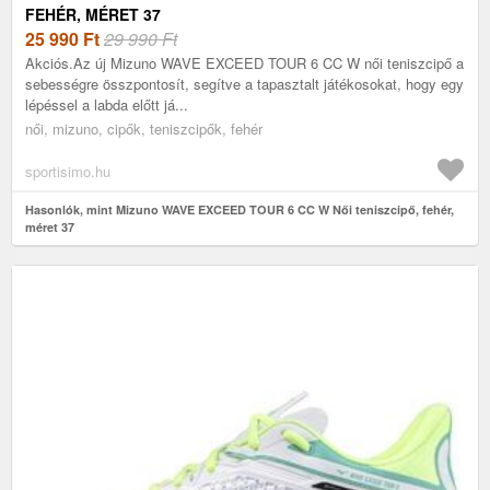
FEHÉR, MÉRET 37
25 990
Ft
29 990 Ft
Akciós.Az új Mizuno WAVE EXCEED TOUR 6 CC W női teniszcipő a
sebességre összpontosít, segítve a tapasztalt játékosokat, hogy egy
lépéssel a labda előtt já...
női, mizuno, cipők, teniszcipők, fehér
sportisimo.hu
Hasonlók, mint Mizuno WAVE EXCEED TOUR 6 CC W Női teniszcipő, fehér,
méret 37