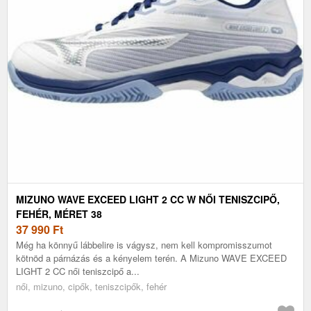
MIZUNO WAVE EXCEED LIGHT 2 CC W NŐI TENISZCIPŐ,
FEHÉR, MÉRET 38
37 990
Ft
Még ha könnyű lábbelire is vágysz, nem kell kompromisszumot
kötnöd a párnázás és a kényelem terén. A Mizuno WAVE EXCEED
LIGHT 2 CC női teniszcipő a...
női, mizuno, cipők, teniszcipők, fehér