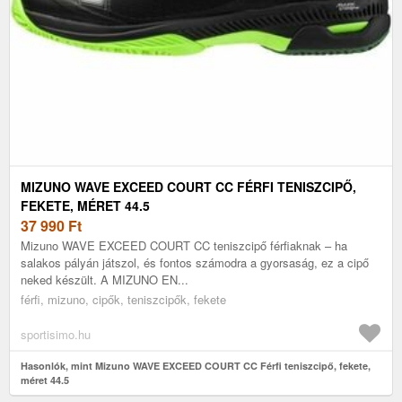
MIZUNO WAVE EXCEED COURT CC FÉRFI TENISZCIPŐ,
FEKETE, MÉRET 44.5
37 990
Ft
Mizuno WAVE EXCEED COURT CC teniszcipő férfiaknak – ha
salakos pályán játszol, és fontos számodra a gyorsaság, ez a cipő
neked készült. A MIZUNO EN...
férfi, mizuno, cipők, teniszcipők, fekete
sportisimo.hu
Hasonlók, mint Mizuno WAVE EXCEED COURT CC Férfi teniszcipő, fekete,
méret 44.5