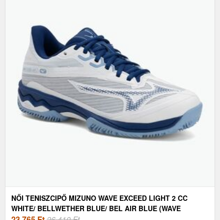
NŐI TENISZCIPŐ MIZUNO WAVE EXCEED LIGHT 2 CC
WHITE/ BELLWETHER BLUE/ BEL AIR BLUE (WAVE
EXCEED LIGHT 2 CC 61GC232124)
23 765
Ft
26 410 Ft