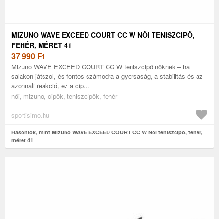
MIZUNO WAVE EXCEED COURT CC W NŐI TENISZCIPŐ,
FEHÉR, MÉRET 41
37 990
Ft
Mizuno WAVE EXCEED COURT CC W teniszcipő nőknek – ha
salakon játszol, és fontos számodra a gyorsaság, a stabilitás és az
azonnali reakció, ez a cip...
női, mizuno, cipők, teniszcipők, fehér
sportisimo.hu
Hasonlók, mint Mizuno WAVE EXCEED COURT CC W Női teniszcipő, fehér,
méret 41