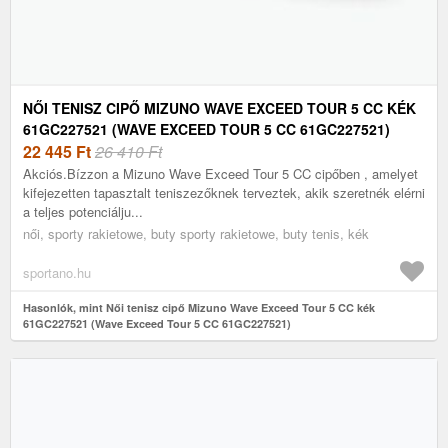
NŐI TENISZ CIPŐ MIZUNO WAVE EXCEED TOUR 5 CC KÉK
61GC227521 (WAVE EXCEED TOUR 5 CC 61GC227521)
22 445
Ft
26 410 Ft
Akciós.Bízzon a Mizuno Wave Exceed Tour 5 CC cipőben , amelyet
kifejezetten tapasztalt teniszezőknek terveztek, akik szeretnék elérni
a teljes potenciálju...
női, sporty rakietowe, buty sporty rakietowe, buty tenis, kék
sportano.hu
Hasonlók, mint Női tenisz cipő Mizuno Wave Exceed Tour 5 CC kék
61GC227521 (Wave Exceed Tour 5 CC 61GC227521)