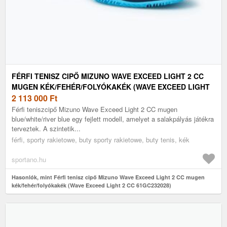
FÉRFI TENISZ CIPŐ MIZUNO WAVE EXCEED LIGHT 2 CC
MUGEN KÉK/FEHÉR/FOLYÓKAKÉK (WAVE EXCEED LIGHT
2 CC 61GC232028)
2 113 000
Ft
Férfi teniszcipő Mizuno Wave Exceed Light 2 CC mugen
blue/white/river blue egy fejlett modell, amelyet a salakpályás játékra
terveztek. A szintetik...
férfi, sporty rakietowe, buty sporty rakietowe, buty tenis, kék
sportano.hu
Hasonlók, mint Férfi tenisz cipő Mizuno Wave Exceed Light 2 CC mugen
kék/fehér/folyókakék (Wave Exceed Light 2 CC 61GC232028)