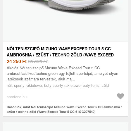
NŐI TENISZCIPŐ MIZUNO WAVE EXCEED TOUR 5 CC
AMBROSHIA / EZÜST / TECHNO ZÖLD (WAVE EXCEED
TOUR 5 CC 61GC227540)
24 250
Ft
25 530 Ft
Akciós.Női teniszcipő Mizuno Wave Exceed Tour 5 CC
ambroshia/silver/techno green egy fejlett sportcipő, amelyet olyan
játékosok számára terveztek, akik ma...
női, sporty rakietowe, buty sporty rakietowe, buty tenis, zöld
sportano.hu
Hasonlók, mint Női teniszcipő Mizuno Wave Exceed Tour 5 CC ambroshia /
ezüst / techno zöld (Wave Exceed Tour 5 CC 61GC227540)