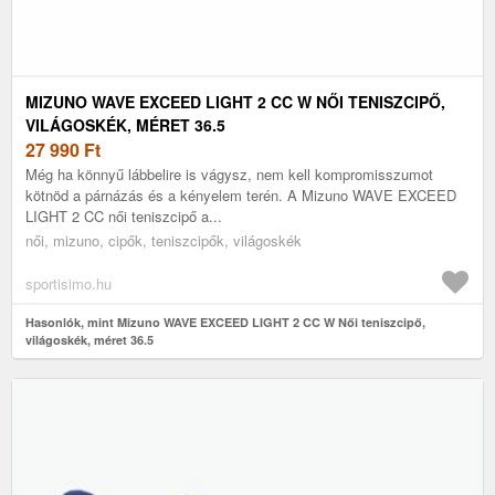
MIZUNO WAVE EXCEED LIGHT 2 CC W NŐI TENISZCIPŐ,
VILÁGOSKÉK, MÉRET 36.5
27 990
Ft
Még ha könnyű lábbelire is vágysz, nem kell kompromisszumot
kötnöd a párnázás és a kényelem terén. A Mizuno WAVE EXCEED
LIGHT 2 CC női teniszcipő a...
női, mizuno, cipők, teniszcipők, világoskék
sportisimo.hu
Hasonlók, mint Mizuno WAVE EXCEED LIGHT 2 CC W Női teniszcipő,
világoskék, méret 36.5