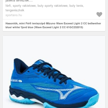
játékra terveztek....
férfi, sporty rakietowe, buty sporty rakietowe, buty tenis,
tengerészkék
sportano.hu
Hasonlók, mint Férfi teniszcipő Mizuno Wave Exceed Light 2 CC bellwether
blue/ white/ fjord blue (Wave Exceed Light 2 CC 61GC232015)