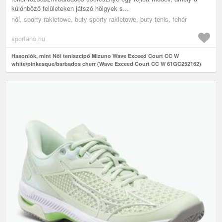
különböző felületeken játszó hölgyek s...
női, sporty rakietowe, buty sporty rakietowe, buty tenis, fehér
sportano.hu
Hasonlók, mint Női teniszcipő Mizuno Wave Exceed Court CC W
white/pinkesque/barbados cherr (Wave Exceed Court CC W 61GC252162)