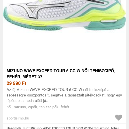
MIZUNO WAVE EXCEED TOUR 6 CC W NŐI TENISZCIPŐ,
FEHÉR, MÉRET 37
29 990
Ft
Az új Mizuno WAVE EXCEED TOUR 6 CC W női teniszcipő a
sebességre összpontosít, segítve a tapasztalt játékosokat, hogy egy
lépéssel a labda előtt já...
női, mizuno, cipők, teniszcipők, fehér
sportisimo.hu
Hasonlók, mint Mizuno WAVE EXCEED TOUR 6 CC W Női teniszcipő, fehér,