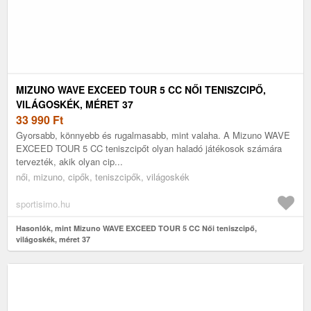
MIZUNO WAVE EXCEED TOUR 5 CC NŐI TENISZCIPŐ,
VILÁGOSKÉK, MÉRET 37
33 990
Ft
Gyorsabb, könnyebb és rugalmasabb, mint valaha. A Mizuno WAVE
EXCEED TOUR 5 CC teniszcipőt olyan haladó játékosok számára
tervezték, akik olyan cip...
női, mizuno, cipők, teniszcipők, világoskék
sportisimo.hu
Hasonlók, mint Mizuno WAVE EXCEED TOUR 5 CC Női teniszcipő,
világoskék, méret 37