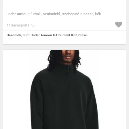
under armour, futball, szabadidő, szabadidő ruházat, kék
11teamsports.hu
Hasonlók, mint Under Armour UA Summit Knit Crew