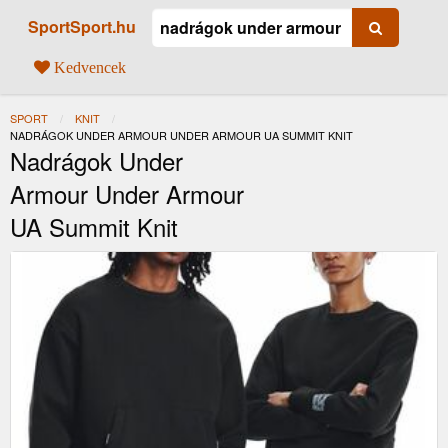
SportSport.hu
Kedvencek
SPORT
KNIT
JELENLEGI:
NADRÁGOK UNDER ARMOUR UNDER ARMOUR UA SUMMIT KNIT
Nadrágok Under
Armour Under Armour
UA Summit Knit