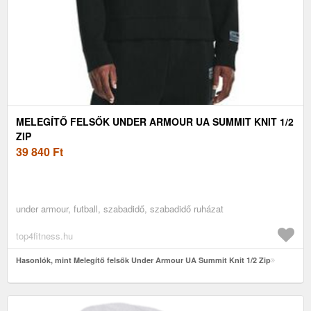
MELEGÍTŐ FELSŐK UNDER ARMOUR UA SUMMIT KNIT 1/2
ZIP
39 840
Ft
under armour, futball, szabadidő, szabadidő ruházat
top4fitness.hu
Hasonlók, mint Melegítő felsők Under Armour UA Summit Knit 1/2 Zip