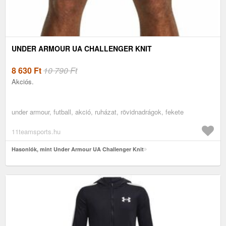
UNDER ARMOUR UA CHALLENGER KNIT
8 630
Ft
10 790 Ft
Akciós.
under armour, futball, akció, ruházat, rövidnadrágok, fekete
11teamsports.hu
Hasonlók, mint Under Armour UA Challenger Knit