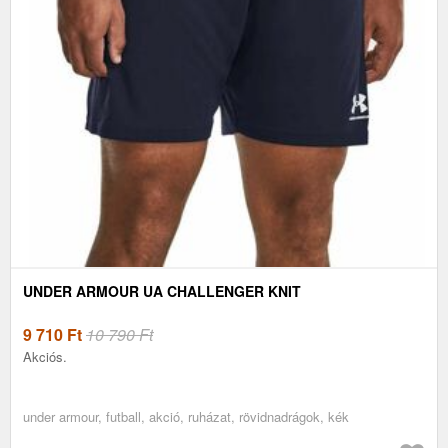
UNDER ARMOUR UA CHALLENGER KNIT
9 710
Ft
10 790 Ft
Akciós.
under armour, futball, akció, ruházat, rövidnadrágok, kék