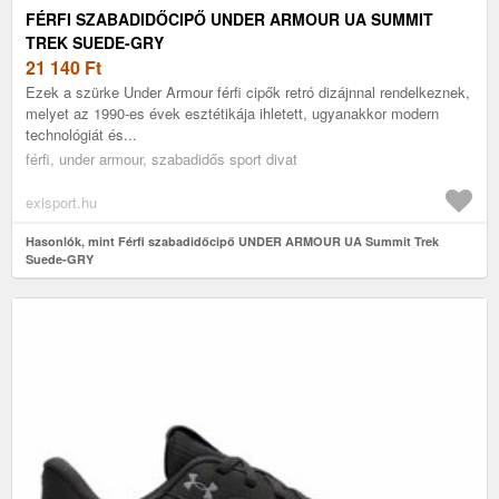
FÉRFI SZABADIDŐCIPŐ UNDER ARMOUR UA SUMMIT
TREK SUEDE-GRY
21 140
Ft
Ezek a szürke Under Armour férfi cipők retró dizájnnal rendelkeznek,
melyet az 1990-es évek esztétikája ihletett, ugyanakkor modern
technológiát és...
férfi, under armour, szabadidős sport divat
exisport.hu
Hasonlók, mint Férfi szabadidőcipő UNDER ARMOUR UA Summit Trek
Suede-GRY