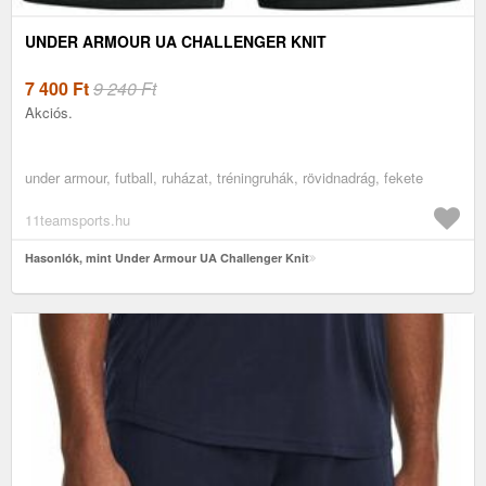
UNDER ARMOUR UA CHALLENGER KNIT
7 400
Ft
9 240 Ft
Akciós.
under armour, futball, ruházat, tréningruhák, rövidnadrág, fekete
11teamsports.hu
Hasonlók, mint Under Armour UA Challenger Knit