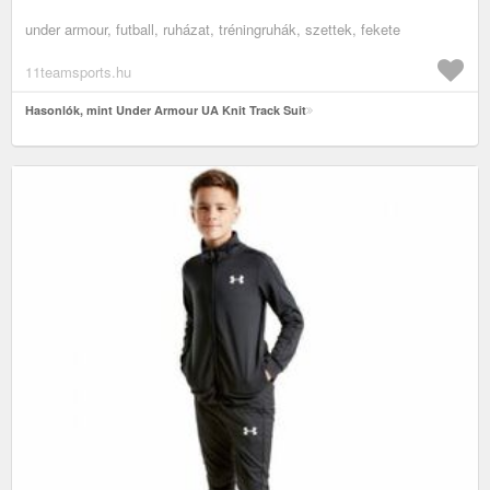
under armour, futball, ruházat, tréningruhák, szettek, fekete
11teamsports.hu
Hasonlók, mint Under Armour UA Knit Track Suit