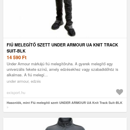
FIÚ MELEGÍTŐ SZETT UNDER ARMOUR UA KNIT TRACK
SUIT-BLK
14 590
Ft
Under Armour márkájú fiú melegítőruha. A gyerek melegítő egy
univerzális fekete színű, amely edzésekhez vagy szabadidőhöz is
alkalmas. A fiú melegí...
under armour, edzés
exisport.hu
Hasonlók, mint Fiú melegítő szett UNDER ARMOUR UA Knit Track Suit-BLK