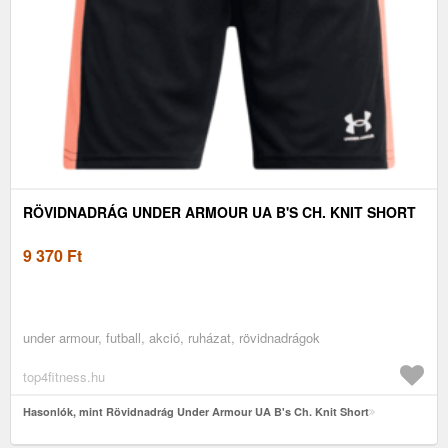
RÖVIDNADRÁG UNDER ARMOUR UA B'S CH. KNIT SHORT
9 370
Ft
under armour, futball, akció, ruházat, rövidnadrágok
top4fitness.hu
Hasonlók, mint Rövidnadrág Under Armour UA B's Ch. Knit Short