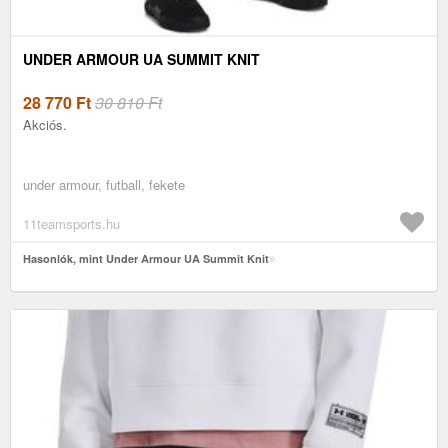
UNDER ARMOUR UA SUMMIT KNIT
28 770
Ft
30 810 Ft
Akciós.
under armour, futball, fekete
11teamsports.hu
Hasonlók, mint Under Armour UA Summit Knit