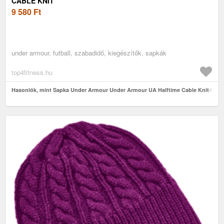
CABLE KNIT
9 580
Ft
under armour, futball, szabadidő, kiegészítők, sapkák
top4fitness.hu
Hasonlók, mint Sapka Under Armour Under Armour UA Halftime Cable Knit