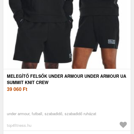
MELEGÍTŐ FELSŐK UNDER ARMOUR UNDER ARMOUR UA
SUMMIT KNIT CREW
39 060
Ft
under armour, futball, szabadidő, szabadidő ruházat
top4fitness.hu