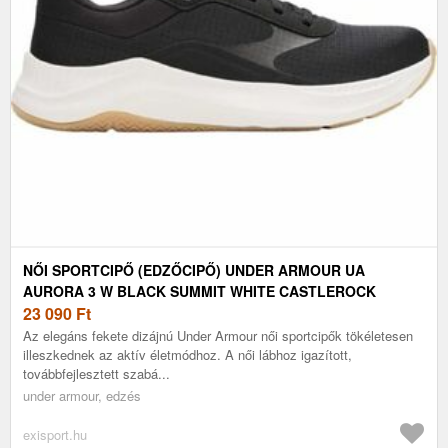
NŐI SPORTCIPŐ (EDZŐCIPŐ) UNDER ARMOUR UA
AURORA 3 W BLACK SUMMIT WHITE CASTLEROCK
23 090
Ft
Az elegáns fekete dizájnú Under Armour női sportcipők tökéletesen
illeszkednek az aktív életmódhoz. A női lábhoz igazított,
továbbfejlesztett szabá...
under armour, edzés
exisport.hu