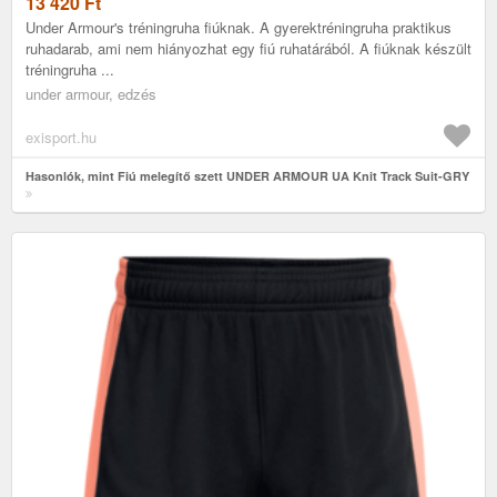
13 420
Ft
Under Armour's tréningruha fiúknak. A gyerektréningruha praktikus
ruhadarab, ami nem hiányozhat egy fiú ruhatárából. A fiúknak készült
tréningruha ...
under armour, edzés
exisport.hu
Hasonlók, mint Fiú melegítő szett UNDER ARMOUR UA Knit Track Suit-GRY