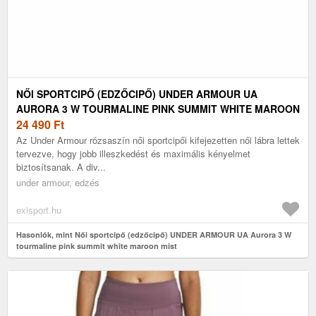
NŐI SPORTCIPŐ (EDZŐCIPŐ) UNDER ARMOUR UA
AURORA 3 W TOURMALINE PINK SUMMIT WHITE MAROON
MIST
24 490
Ft
Az Under Armour rózsaszín női sportcipői kifejezetten női lábra lettek
tervezve, hogy jobb illeszkedést és maximális kényelmet
biztosítsanak. A div...
under armour, edzés
exisport.hu
Hasonlók, mint Női sportcipő (edzőcipő) UNDER ARMOUR UA Aurora 3 W
tourmaline pink summit white maroon mist