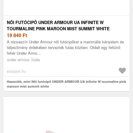
NŐI FUTÓCIPŐ UNDER ARMOUR UA INFINITE W
TOURMALINE PINK MAROON MIST SUMMIT WHITE
19 840
Ft
A rózsaszín Under Armour női futócipőket a maximális kényelem és
teljesítmény érdekében tervezték futás közben. Oldalt egy feltűnő
fehér Under Armo...
under armour, futás
exisport.hu
Hasonlók, mint Női futócipő UNDER ARMOUR UA Infinite W tourmaline pink
maroon mist summit white