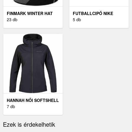
FINMARK WINTER HAT
FUTBALLCIPŐ NIKE
TÉLI KÖTÖTT SAPKA,
23 db
PHANTOM 6 LOW ELITE
5 db
FEKETE, MÉRET UNI
SG-PRO
HANNAH NŐI SOFTSHELL
KABÁT NŐI SOFTSHELL
7 db
KABÁT, FEKETE
Ezek is érdekelhetik