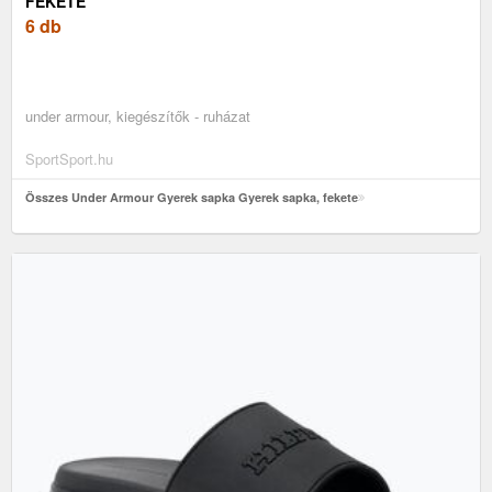
FEKETE
6 db
under armour, kiegészítők - ruházat
SportSport.hu
Összes Under Armour Gyerek sapka Gyerek sapka, fekete