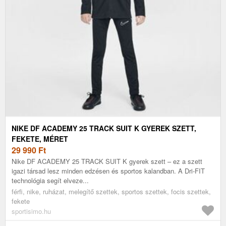
NIKE DF ACADEMY 25 TRACK SUIT K GYEREK SZETT,
FEKETE, MÉRET
29 990
Ft
Nike DF ACADEMY 25 TRACK SUIT K gyerek szett – ez a szett
igazi társad lesz minden edzésen és sportos kalandban. A Dri-FIT
technológia segít elveze...
férfi, nike, ruházat, melegítő szettek, sportos szettek, focis szettek,
fekete
sportisimo.hu