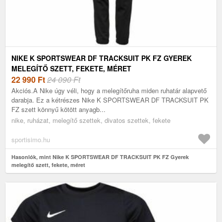
NIKE K SPORTSWEAR DF TRACKSUIT PK FZ GYEREK
MELEGÍTŐ SZETT, FEKETE, MÉRET
22 990
Ft
24 090 Ft
Akciós.A Nike úgy véli, hogy a melegítőruha miden ruhatár alapvető
darabja. Ez a kétrészes Nike K SPORTSWEAR DF TRACKSUIT PK
FZ szett könnyű kötött anyagb...
nike, ruházat, melegítő szettek, divatos szettek, fekete
sportisimo.hu
Hasonlók, mint Nike K SPORTSWEAR DF TRACKSUIT PK FZ Gyerek
melegítő szett, fekete, méret