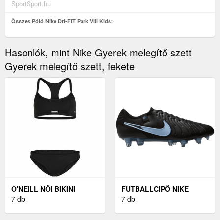
SportSport.hu
Összes Póló Nike Dri-FIT Park VIII Kids
Hasonlók, mint Nike Gyerek melegítő szett
Gyerek melegítő szett, fekete
O'NEILL NŐI BIKINI
FUTBALLCIPŐ NIKE
FELSŐ NŐI BIKINI FELSŐ,
7 db
LEGEND 10 ELITE SG-
7 db
FEKETE
PRO AC