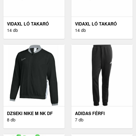
VIDAXL LÓ TAKARÓ
VIDAXL LÓ TAKARÓ
FEKETE 125 CM
14 db
FEKETE 165 CM
14 db
POLIÉSZTER
POLIÉSZTER
DZSEKI NIKE M NK DF
ADIDAS FÉRFI
ACD25 TRK JKT W
8 db
MELEGÍTŐNADRÁG
7 db
FÉRFI
MELEGÍTŐNADRÁG,