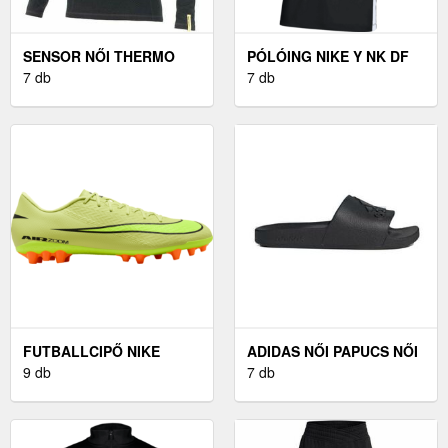
SENSOR NŐI THERMO
PÓLÓING NIKE Y NK DF
FELSŐ NŐI THERMO
7 db
ACD25 SS POLO
7 db
FELSŐ, FEKETE
FUTBALLCIPŐ NIKE
ADIDAS NŐI PAPUCS NŐI
ZOOM MERCURIAL
9 db
PAPUCS, FEKETE, MÉRET
7 db
VAPOR 16 ACADEMY AG
39