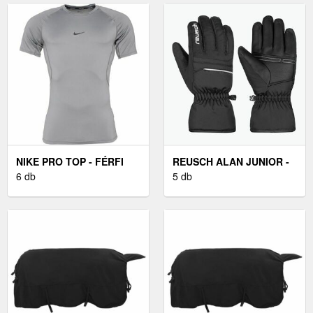
NIKE PRO TOP - FÉRFI
REUSCH ALAN JUNIOR -
PÓLÓ
6 db
GYEREK SÍKESZTYŰ
5 db