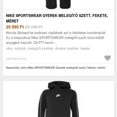
NIKE SPORTSWEAR GYEREK MELEGÍTŐ SZETT, FEKETE,
MÉRET
20 990
Ft
29 190 Ft
Akciós.Mutasd be kedvenc cipőidnek ezt a tökéletes kombinációt.
Ez a klasszikus Nike SPORTSWEAR melegítő szett sima kötött
anyagból készült, Dri-FIT techn...
nike, ruházat, melegítő szettek, divatos szettek, fekete
sportisimo.hu
Hasonlók, mint Nike SPORTSWEAR Gyerek melegítő szett, fekete, méret