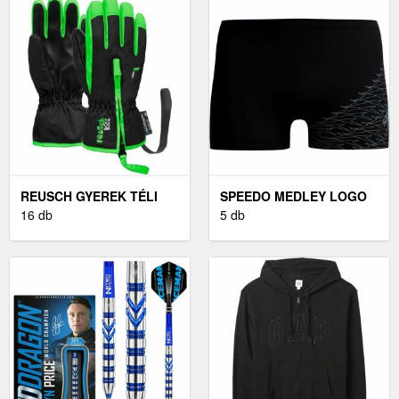
FEKETE, MÉRET M
REUSCH GYEREK TÉLI
SPEEDO MEDLEY LOGO
KESZTYŰ GYEREK TÉLI
16 db
FÉRFI ÚSZÓNADRÁG,
5 db
KESZTYŰ, FEKETE
FEKETE, MÉRET