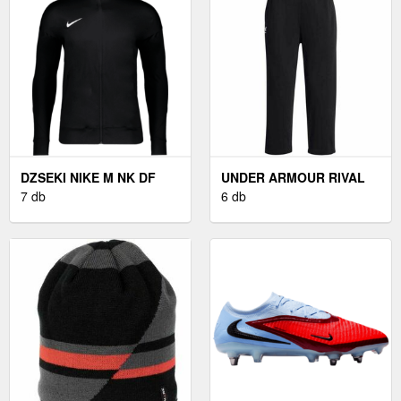
DZSEKI NIKE M NK DF
UNDER ARMOUR RIVAL
STRK24 TRK JKT K
7 db
NŐI MELEGÍTŐNADRÁG,
6 db
FEKETE, MÉRET M