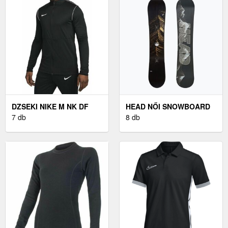
DZSEKI NIKE M NK DF
HEAD NŐI SNOWBOARD
PARK20 TRK JKT K R
7 db
KÖTÉS NŐI SNOWBOARD
8 db
KÖTÉS, FEKETE