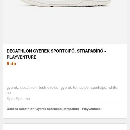
DECATHLON GYEREK SPORTCIPŐ, STRAPABÍRÓ -
PLAYVENTURE
6 db
gyerek, decathlon, testnevelés, gyerek tornacipő, sportcipő, white,
39
SportSport.hu
Összes Decathlon Gyerek sportcipő, strapabíró - Playventure