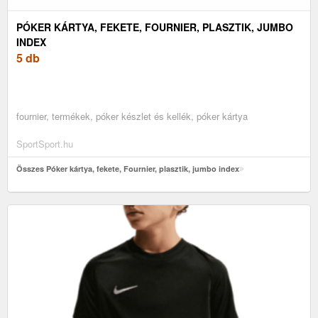
PÓKER KÁRTYA, FEKETE, FOURNIER, PLASZTIK, JUMBO
INDEX
5 db
fournier, termékek, póker készlet és kellék, póker kártya
SportSport.hu
Összes Póker kártya, fekete, Fournier, plasztik, jumbo index