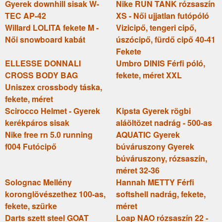
Gyerek downhill sisak W-
Nike RUN TANK rózsaszín
TEC AP-42
XS - Női ujjatlan futópóló
Willard LOLITA fekete M -
Vizicipő, tengeri cipő,
Női snowboard kabát
úszócipő, fürdő cipő 40-41
Fekete
ELLESSE DONNALI
Umbro DINIS Férfi póló,
CROSS BODY BAG
fekete, méret XXL
Uniszex crossbody táska,
fekete, méret
Scirocco Helmet - Gyerek
Kipsta Gyerek rögbi
kerékpáros sisak
aláöltözet nadrág - 500-as
Nike free rn 5.0 running
AQUATIC Gyerek
f004 Futócipő
búváruszony Gyerek
búváruszony, rózsaszín,
méret 32-36
Solognac Mellény
Hannah METTY Férfi
koronglövészethez 100-as,
softshell nadrág, fekete,
fekete, szürke
méret
Darts szett steel GOAT
Loap NAO rózsaszín 22 -