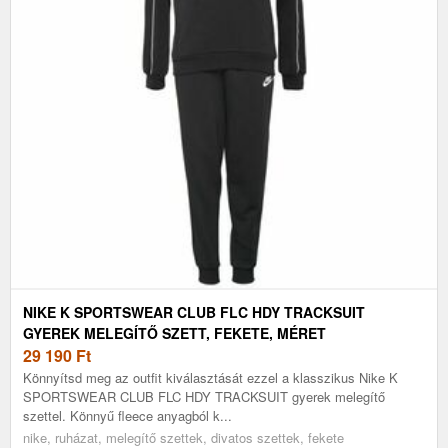
NIKE K SPORTSWEAR CLUB FLC HDY TRACKSUIT
GYEREK MELEGÍTŐ SZETT, FEKETE, MÉRET
29 190
Ft
Könnyítsd meg az outfit kiválasztását ezzel a klasszikus Nike K
SPORTSWEAR CLUB FLC HDY TRACKSUIT gyerek melegítő
szettel. Könnyű fleece anyagból k...
nike, ruházat, melegítő szettek, divatos szettek, fekete