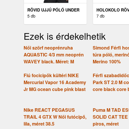
RÖVID UJJÚ PÓLÓ UNDER
HOLOKOLO RÖV
ARMOUR UNDER ARMOUR
5 db
KERÉKPÁROS ME
7 db
ABC CAMO BOXED LOGO
RUSTLE - BORD
SS
Ezek is érdekelhetik
Női szörf neoprénruha
Simond Férfi ho
AQUASTIC 4/3 mm neoprén
túra póló, merin
WAVEY black. Méret: M
Merino 100%
Fiú focicipők kültéri NIKE
Férfi szabadidő
Mercurial Vapor 16 Academy
Park ST 2.0 M co
Jr MG ocean cube pink blast
core black core 
Nike REACT PEGASUS
Puma M TAD E
TRAIL 4 GTX W Női futócipő,
SOLID CAT TEE F
lila, méret 38.5
piros, méret