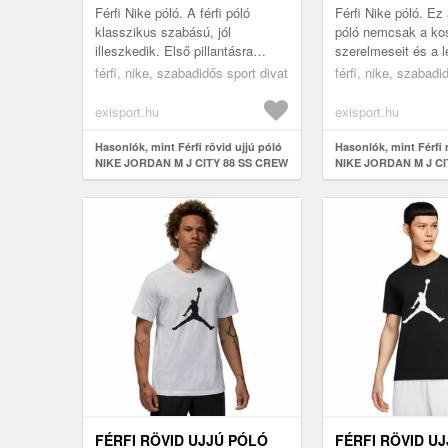
Férfi Nike póló. A férfi póló
Férfi Nike póló. Ez 
klasszikus szabású, jól
póló nemcsak a ko
illeszkedik. Első pillantásra
szerelmeseit és a 
lenyűgözi jellegzetes piros színe
Michael Jordant fog
férfi, nike, szabadidős sport divat
férfi, nike, szabadi
és a JORDAN felirattal, valam...
elragadtatni. Klass
Fit szab...
exisport.hu
exisport.hu
Hasonlók, mint Férfi rövid ujjú póló
Hasonlók, mint Férfi 
NIKE JORDAN M J CITY 88 SS CREW
NIKE JORDAN M J CI
FÉRFI RÖVID UJJÚ PÓLÓ
FÉRFI RÖVID U