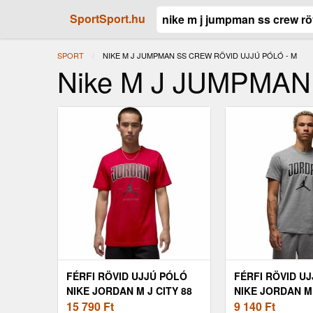
SportSport.hu
SPORT
JELENLEGI:
NIKE M J JUMPMAN SS CREW RÖVID UJJÚ PÓLÓ - M
Nike M J JUMPMAN 
FÉRFI RÖVID UJJÚ PÓLÓ
FÉRFI RÖVID U
NIKE JORDAN M J CITY 88
NIKE JORDAN M 
SS CREW
15 790
Ft
SS CREW
9 140
Ft