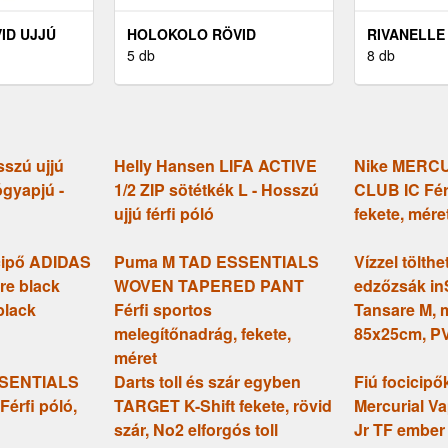
ID UJJÚ
HOLOKOLO RÖVID
RIVANELLE
Z -
KERÉKPÁROS MEZ
5 db
KERÉKPÁRO
8 db
Ó
RÖVIDNADRÁGGAL -
GOOD - SZ
VICTORIOUS GOLD -
FEKETE
sszú ujjú
Helly Hansen LIFA ACTIVE
Nike MERC
ógyapjú -
1/2 ZIP sötétkék L - Hosszú
CLUB IC Fér
ujjú férfi póló
fekete, mére
cipő ADIDAS
Puma M TAD ESSENTIALS
Vízzel tölthe
re black
WOVEN TAPERED PANT
edzőzsák i
black
Férfi sportos
Tansare M, m
melegítőnadrág, fekete,
85x25cm, P
méret
SSENTIALS
Darts toll és szár egyben
Fiú focicipő
érfi póló,
TARGET K-Shift fekete, rövid
Mercurial V
szár, No2 elforgós toll
Jr TF ember