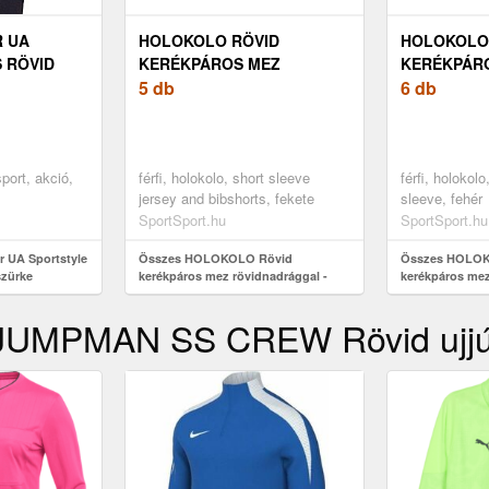
 UA
HOLOKOLO RÖVID
HOLOKOLO 
 RÖVID
KERÉKPÁROS MEZ
KERÉKPÁRO
ZÜRKE
RÖVIDNADRÁGGAL - SZETT
5 db
VICTORIOUS
6 db
- FEKETE/FEHÉR/KÉK
port, akció,
férfi, holokolo, short sleeve
férfi, holokolo
jersey and bibshorts, fekete
sleeve, fehér
SportSport.hu
SportSport.hu
 UA Sportstyle
Összes HOLOKOLO Rövid
Összes HOLOK
szürke
kerékpáros mez rövidnadrággal -
kerékpáros me
szett - fekete/fehér/kék
ELITE - fehér
J JUMPMAN SS CREW Rövid ujjú