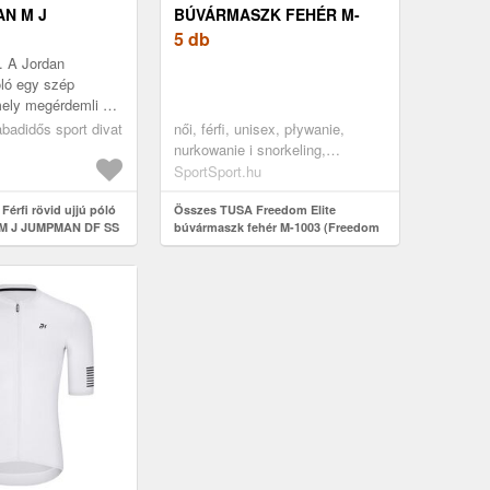
AN M J
BÚVÁRMASZK FEHÉR M-
F SS CREW-
1003 (FREEDOM ELITE M
5 db
1003)
ó. A Jordan
ló egy szép
mely megérdemli a
róbban. A divatos
zabadidős sport divat
női, férfi, unisex, pływanie,
rűen kombinálhatod
nurkowanie i snorkeling,
nurkowanie i snorkeling maska,
SportSport.hu
színtelen
Férfi rövid ujjú póló
Összes TUSA Freedom Elite
M J JUMPMAN DF SS
búvármaszk fehér M-1003 (Freedom
Elite M 1003)