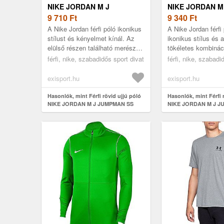
NIKE JORDAN M J
NIKE JORDAN M
JUMPMAN SS CREW-100-
9 710
Ft
JUMPMAN SS CR
9 340
Ft
WHITE
BLACK
A Nike Jordan férfi póló ikonikus
A Nike Jordan férfi
stílust és kényelmet kínál. Az
ikonikus stílus és
elülső részen található merész
tökéletes kombinác
Jordan Jumpman minta sportos
elülső részen talál
férfi, nike, szabadidős sport divat
férfi, nike, szabadi
jelleget kölcsönöz a p...
Jordan Jumpman mi
sp...
exisport.hu
exisport.hu
Hasonlók, mint Férfi rövid ujjú póló
Hasonlók, mint Férfi 
NIKE JORDAN M J JUMPMAN SS
NIKE JORDAN M J J
CREW-100-White
CREW-011-Black