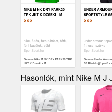
NIKE M NK DRY PARK20
UNDER ARMOUR
TRK JKT K DZSEKI - M
SPORTSTYLE SS
5 db
UJJÚ PÓLÓ - S
5 db
nike, futás, futó ruházat, férfi,
under armour, top4s
férfi kabátok, zöld
fitness, szürke
SportSport.hu
SportSport.hu
Összes Nike M NK DRY PARK20 TRK
Összes Under Armour
JKT K Dzseki - M
SS Rövid ujjú póló - 
Hasonlók, mint Nike M 