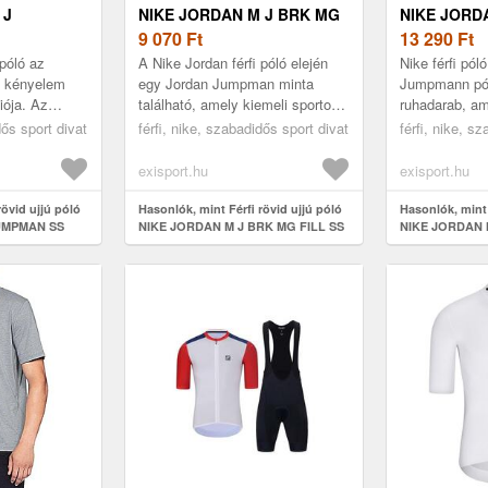
 J
NIKE JORDAN M J BRK MG
NIKE JORD
EW-011-
FILL SS CREW
9 070
Ft
JUMPMAN D
13 290
Ft
687-RED
 póló az
A Nike Jordan férfi póló elején
Nike férfi pól
 a kényelem
egy Jordan Jumpman minta
Jumpmann pó
iója. Az
található, amely kiemeli sportos
ruhadarab, a
ható merész
és divatos dizájnját. A kerek
helyet a gard
dős sport divat
férfi, nike, szabadidős sport divat
férfi, nike, s
nta egyedi,
nyakkivágás és a klasszikus...
pólót egysze
farmer...
exisport.hu
exisport.hu
rövid ujjú póló
Hasonlók, mint Férfi rövid ujjú póló
Hasonlók, mint 
UMPMAN SS
NIKE JORDAN M J BRK MG FILL SS
NIKE JORDAN 
CREW
CREW-687-Red