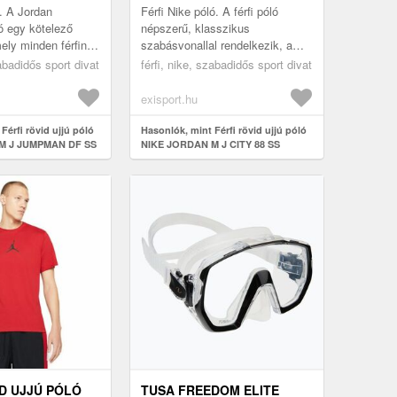
ó. A Jordan
Férfi Nike póló. A férfi póló
 egy kötelező
népszerű, klasszikus
ely minden férfinak
szabásvonallal rendelkezik, amit
A divatos pólót
a férfiak imádnak, mert jól
zabadidős sport divat
férfi, nike, szabadidős sport divat
ombinálhatod
illeszkedik. Első pillantásra a
feh...
exisport.hu
Férfi rövid ujjú póló
Hasonlók, mint Férfi rövid ujjú póló
M J JUMPMAN DF SS
NIKE JORDAN M J CITY 88 SS
ck
CREW-100-White
ID UJJÚ PÓLÓ
TUSA FREEDOM ELITE