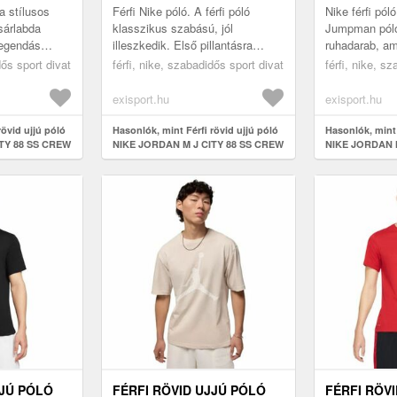
010-BLACK
a stílusos
Férfi Nike póló. A férfi póló
Nike férfi pól
sárlabda
klasszikus szabású, jól
Jumpman póló
legendás
illeszkedik. Első pillantásra
ruhadarab, am
ja
lenyűgözi az elülső részén
tetszeni fog. 
dős sport divat
férfi, nike, szabadidős sport divat
férfi, nike, s
zikus Regular
található jellegzetes nyomtatás.
egyszerűen k
A f...
farmerr...
exisport.hu
exisport.hu
rövid ujjú póló
Hasonlók, mint Férfi rövid ujjú póló
Hasonlók, mint 
TY 88 SS CREW
NIKE JORDAN M J CITY 88 SS CREW
NIKE JORDAN 
CREW-010-Bla
JJÚ PÓLÓ
FÉRFI RÖVID UJJÚ PÓLÓ
FÉRFI RÖV