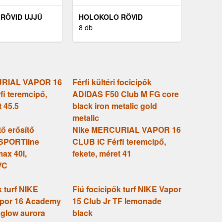
 RÖVID UJJÚ
HOLOKOLO RÖVID
S MEZ - BIKE´S
KERÉKPÁROS MEZ
8 db
ÍNES/FEKETE
RÖVIDNADRÁGGAL -
ELEVATE - ANTRACIT/LILA
URIAL VAPOR 16
Férfi kültéri focicipők
fi teremcipő,
ADIDAS F50 Club M FG core
t 45.5
black iron metalic gold
metalic
tő erősítő
Nike MERCURIAL VAPOR 16
nSPORTline
CLUB IC Férfi teremcipő,
ax 40l,
fekete, méret 41
VC
k turf NIKE
Fiú focicipők turf NIKE Vapor
apor 16 Academy
15 Club Jr TF lemonade
 glow aurora
black