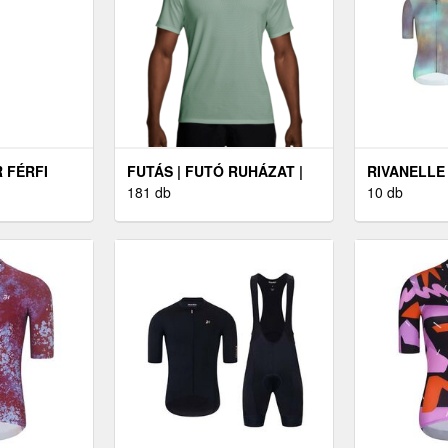
 FÉRFI
FUTÁS | FUTÓ RUHÁZAT |
RIVANELLE
LÓ FÉRFI
FÉRFI FUTÓ RUHÁZAT |
181 db
KERÉKPÁR
10 db
LÓ, FEKETE
FÉRFI FUTÓ PÓLÓK
RÖVIDNADR
COSMA - L