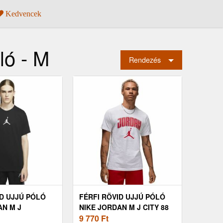
Kedvencek
ó - M
Rendezés
ID UJJÚ PÓLÓ
FÉRFI RÖVID UJJÚ PÓLÓ
AN M J
NIKE JORDAN M J CITY 88
F SS CREW-
SS CREW-100-WHITE
9 770
Ft