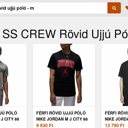
SS CREW Rövid Ujjú Pól
JJÚ PÓLÓ
FÉRFI RÖVID UJJÚ PÓLÓ
FÉRFI RÖV
J CITY 88
NIKE JORDAN M J CITY 88
NIKE JORD
SS CREW
9 930
Ft
JUMPMAN D
13 790
Ft