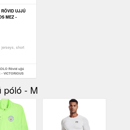
RÖVID UJJÚ
S MEZ -
 ELITE - FEHÉR
, jerseys, short
OLO Rövid ujjú
z - VICTORIOUS
 póló - M