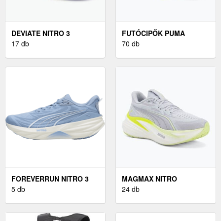
DEVIATE NITRO 3
FUTÓCIPŐK PUMA
17 db
DEVIATE NITRO
70 db
FOREVERRUN NITRO 3
MAGMAX NITRO
5 db
24 db