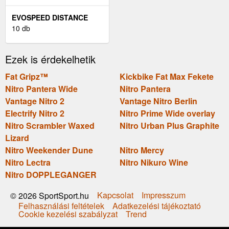
EVOSPEED DISTANCE
NITRO ELITE
10 db
Ezek is érdekelhetik
Fat Gripz™
Kickbike Fat Max Fekete
Nitro Pantera Wide
Nitro Pantera
Vantage Nitro 2
Vantage Nitro Berlin
Electrify Nitro 2
Nitro Prime Wide overlay
Nitro Scrambler Waxed
Nitro Urban Plus Graphite
Lizard
Nitro Weekender Dune
Nitro Mercy
Nitro Lectra
Nitro Nikuro Wine
Nitro DOPPLEGANGER
Kapcsolat
Impresszum
© 2026 SportSport.hu
Felhasználási feltételek
Adatkezelési tájékoztató
Cookie kezelési szabályzat
Trend