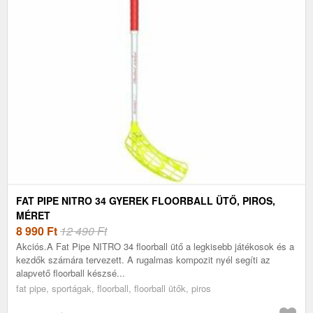
FAT PIPE NITRO 34 GYEREK FLOORBALL ÜTŐ, PIROS,
MÉRET
8 990
Ft
12 490 Ft
Akciós.A Fat Pipe NITRO 34 floorball ütő a legkisebb játékosok és a
kezdők számára tervezett. A rugalmas kompozit nyél segíti az
alapvető floorball készsé...
fat pipe, sportágak, floorball, floorball ütők, piros