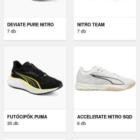
DEVIATE PURE NITRO
NITRO TEAM
7 db
7 db
FUTÓCIPŐK PUMA
ACCELERATE NITRO SQD
ELECTRIFY NITRO
30 db
5
6 db