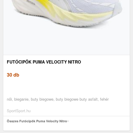
FUTÓCIPŐK PUMA VELOCITY NITRO
30 db
női, bieganie, buty biegowe, buty biegowe buty asfalt, fehér
SportSport.hu
Összes Futócipők Puma Velocity Nitro