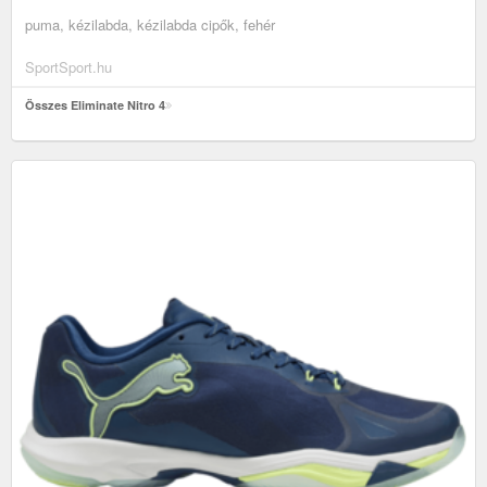
puma, kézilabda, kézilabda cipők, fehér
SportSport.hu
Összes Eliminate Nitro 4