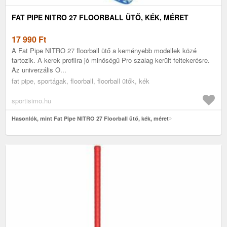
FAT PIPE NITRO 27 FLOORBALL ÜTŐ, KÉK, MÉRET
17 990
Ft
A Fat Pipe NITRO 27 floorball ütő a keményebb modellek közé
tartozik. A kerek profilra jó minőségű Pro szalag került feltekerésre.
Az univerzális O...
fat pipe, sportágak, floorball, floorball ütők, kék
sportisimo.hu
Hasonlók, mint Fat Pipe NITRO 27 Floorball ütő, kék, méret