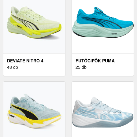
DEVIATE NITRO 4
FUTÓCIPŐK PUMA
48 db
MAGMAX NITRO
25 db