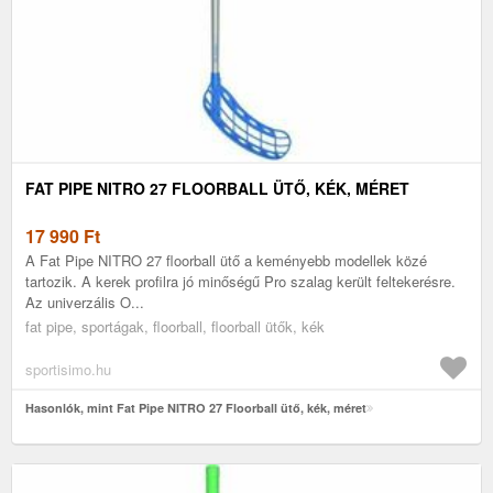
FAT PIPE NITRO 27 FLOORBALL ÜTŐ, KÉK, MÉRET
17 990
Ft
A Fat Pipe NITRO 27 floorball ütő a keményebb modellek közé
tartozik. A kerek profilra jó minőségű Pro szalag került feltekerésre.
Az univerzális O...
fat pipe, sportágak, floorball, floorball ütők, kék
sportisimo.hu
Hasonlók, mint Fat Pipe NITRO 27 Floorball ütő, kék, méret