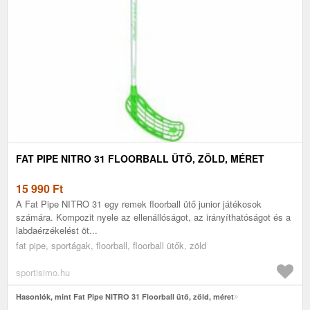
FAT PIPE NITRO 31 FLOORBALL ÜTŐ, ZÖLD, MÉRET
15 990
Ft
A Fat Pipe NITRO 31 egy remek floorball ütő junior játékosok
számára. Kompozit nyele az ellenállóságot, az irányíthatóságot és a
labdaérzékelést öt...
fat pipe, sportágak, floorball, floorball ütők, zöld
sportisimo.hu
Hasonlók, mint Fat Pipe NITRO 31 Floorball ütő, zöld, méret