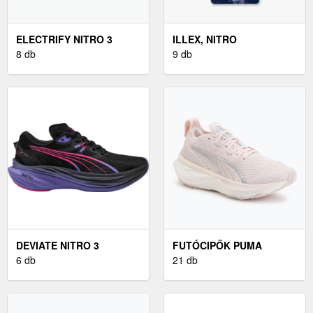
ELECTRIFY NITRO 3
ILLEX, NITRO
8 db
9 db
DEVIATE NITRO 3
FUTÓCIPŐK PUMA
DIGITOKYO
6 db
FOREVERRUN NITRO
21 db