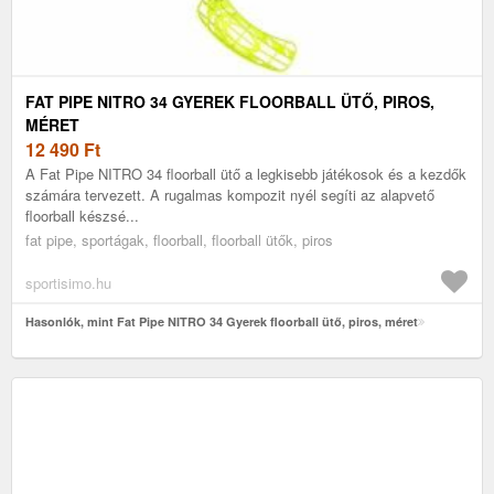
FAT PIPE NITRO 34 GYEREK FLOORBALL ÜTŐ, PIROS,
MÉRET
12 490
Ft
A Fat Pipe NITRO 34 floorball ütő a legkisebb játékosok és a kezdők
számára tervezett. A rugalmas kompozit nyél segíti az alapvető
floorball készsé...
fat pipe, sportágak, floorball, floorball ütők, piros
sportisimo.hu
Hasonlók, mint Fat Pipe NITRO 34 Gyerek floorball ütő, piros, méret