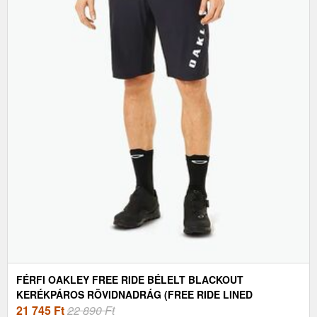
FÉRFI OAKLEY FREE RIDE BÉLELT BLACKOUT
KERÉKPÁROS RÖVIDNADRÁG (FREE RIDE LINED
FOA406787)
21 745
Ft
22 890 Ft