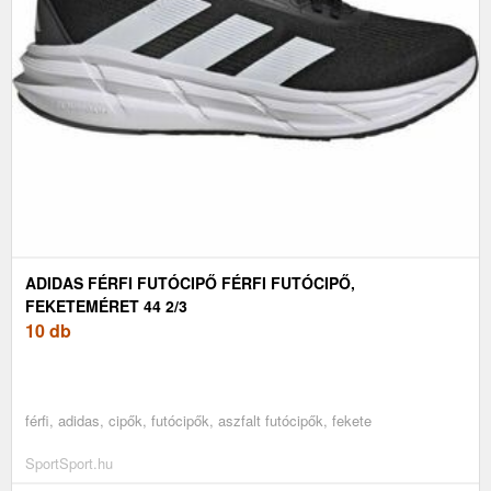
ADIDAS FÉRFI FUTÓCIPŐ FÉRFI FUTÓCIPŐ,
FEKETEMÉRET 44 2/3
10 db
férfi, adidas, cipők, futócipők, aszfalt futócipők, fekete
SportSport.hu