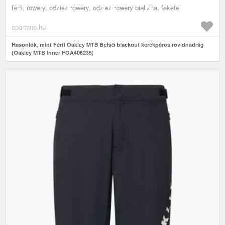
férfi, rowery, odzież rowery, odzież rowery bielizna, fekete
sportano.hu
Hasonlók, mint Férfi Oakley MTB Belső blackout kerékpáros rövidnadrág
(Oakley MTB Inner FOA406235)