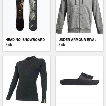
HEAD NŐI SNOWBOARD
UNDER ARMOUR RIVAL
KÖTÉS NŐI SNOWBOARD
8 db
FÉRFI PULÓVER,
8 db
KÖTÉS, FEKETE
SZÜRKE, MÉRET