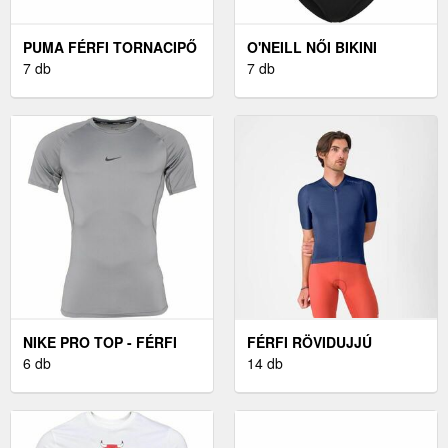
PUMA FÉRFI TORNACIPŐ
O'NEILL NŐI BIKINI
FÉRFI TORNACIPŐ,
7 db
FELSŐ NŐI BIKINI FELSŐ,
7 db
FEHÉRMÉRET 43
FEKETE
NIKE PRO TOP - FÉRFI
FÉRFI RÖVIDUJJÚ
PÓLÓ
6 db
KERÉKPÁROS MEZ
14 db
CASTELLI ESPRESSO 2