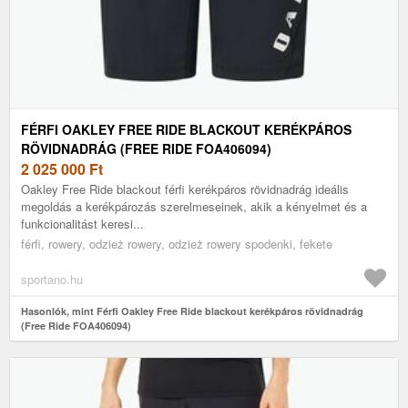
FÉRFI OAKLEY FREE RIDE BLACKOUT KERÉKPÁROS
RÖVIDNADRÁG (FREE RIDE FOA406094)
2 025 000
Ft
Oakley Free Ride blackout férfi kerékpáros rövidnadrág ideális
megoldás a kerékpározás szerelmeseinek, akik a kényelmet és a
funkcionalitást keresi...
férfi, rowery, odzież rowery, odzież rowery spodenki, fekete
sportano.hu
Hasonlók, mint Férfi Oakley Free Ride blackout kerékpáros rövidnadrág
(Free Ride FOA406094)