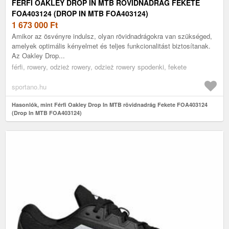
FÉRFI OAKLEY DROP IN MTB RÖVIDNADRÁG FEKETE
FOA403124 (DROP IN MTB FOA403124)
1 673 000
Ft
Amikor az ösvényre indulsz, olyan rövidnadrágokra van szükséged,
amelyek optimális kényelmet és teljes funkcionalitást biztosítanak.
Az Oakley Drop...
férfi, rowery, odzież rowery, odzież rowery spodenki, fekete
sportano.hu
Hasonlók, mint Férfi Oakley Drop In MTB rövidnadrág Fekete FOA403124
(Drop In MTB FOA403124)