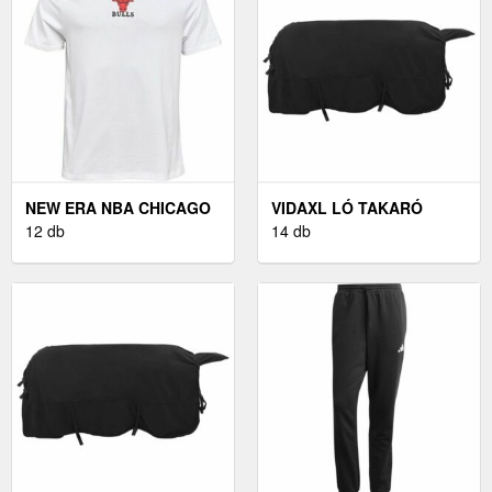
NEW ERA NBA CHICAGO
VIDAXL LÓ TAKARÓ
BULLS - FÉRFI PÓLÓ
12 db
FEKETE 125 CM
14 db
POLIÉSZTER