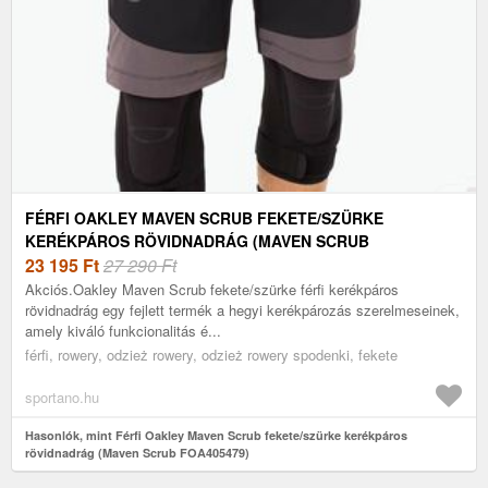
FÉRFI OAKLEY MAVEN SCRUB FEKETE/SZÜRKE
KERÉKPÁROS RÖVIDNADRÁG (MAVEN SCRUB
FOA405479)
23 195
Ft
27 290 Ft
Akciós.Oakley Maven Scrub fekete/szürke férfi kerékpáros
rövidnadrág egy fejlett termék a hegyi kerékpározás szerelmeseinek,
amely kiváló funkcionalitás é...
férfi, rowery, odzież rowery, odzież rowery spodenki, fekete
sportano.hu
Hasonlók, mint Férfi Oakley Maven Scrub fekete/szürke kerékpáros
rövidnadrág (Maven Scrub FOA405479)