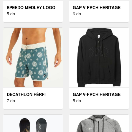
SPEEDO MEDLEY LOGO
GAP V-FRCH HERITAGE
FÉRFI ÚSZÓNADRÁG,
5 db
LOGO FÉRFI PULÓVER,
6 db
FEKETE, MÉRET
SÖTÉTKÉK, MÉRET
DECATHLON FÉRFI
GAP V-FRCH HERITAGE
BOARDSHORT, HOSSZÚ
7 db
LOGO FÉRFI PULÓVER,
5 db
SZÁRÚ, 18" - 500-AS
FEKETE, MÉRET