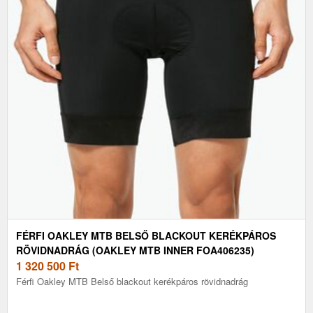
FÉRFI OAKLEY MTB BELSŐ BLACKOUT KERÉKPÁROS
RÖVIDNADRÁG (OAKLEY MTB INNER FOA406235)
1 320 500
Ft
Férfi Oakley MTB Belső blackout kerékpáros rövidnadrág