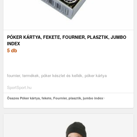
PÓKER KÁRTYA, FEKETE, FOURNIER, PLASZTIK, JUMBO
INDEX
5 db
fournier, termékek, póker készlet és kellék, póker kártya
SportSport.hu
Összes Póker kártya, fekete, Fournier, plasztik, jumbo index