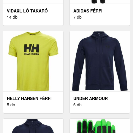
VIDAXL LÓ TAKARÓ
ADIDAS FÉRFI
FEKETE 165 CM
14 db
MELEGÍTŐNADRÁG
7 db
POLIÉSZTER
FÉRFI
MELEGÍTŐNADRÁG,
FEKETE, MÉRET M
HELLY HANSEN FÉRFI
UNDER ARMOUR
PÓLÓ FÉRFI PÓLÓ,
5 db
ARMOUR FLEECE FÉRFI
6 db
SÁRGA
PULÓVER, SÖTÉTKÉK,
MÉRET S