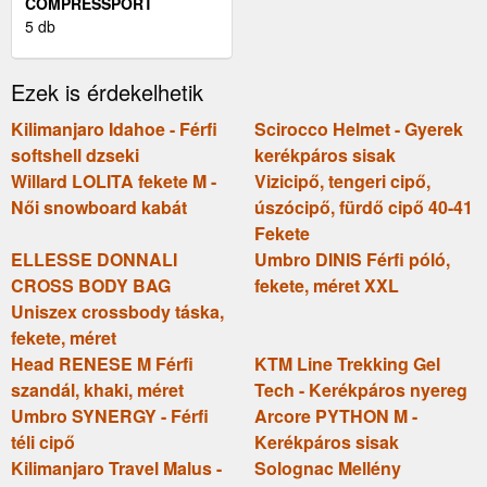
COMPRESSPORT
PERFORMANCE SS
5 db
TSHIRT M M - FÉRFI
FUTÓFELSŐ
Ezek is érdekelhetik
Kilimanjaro Idahoe - Férfi
Scirocco Helmet - Gyerek
softshell dzseki
kerékpáros sisak
Willard LOLITA fekete M -
Vizicipő, tengeri cipő,
Női snowboard kabát
úszócipő, fürdő cipő 40-41
Fekete
ELLESSE DONNALI
Umbro DINIS Férfi póló,
CROSS BODY BAG
fekete, méret XXL
Uniszex crossbody táska,
fekete, méret
Head RENESE M Férfi
KTM Line Trekking Gel
szandál, khaki, méret
Tech - Kerékpáros nyereg
Umbro SYNERGY - Férfi
Arcore PYTHON M -
téli cipő
Kerékpáros sisak
Kilimanjaro Travel Malus -
Solognac Mellény