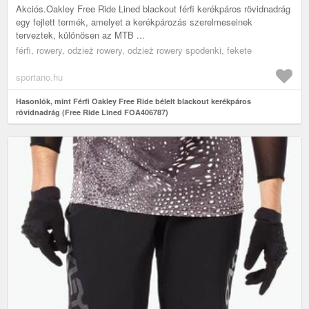
Akciós.Oakley Free Ride Lined blackout férfi kerékpáros rövidnadrág
egy fejlett termék, amelyet a kerékpározás szerelmeseinek
terveztek, különösen az MTB ...
férfi, rowery, odzież rowery, odzież rowery spodenki, fekete
sportano.hu
Hasonlók, mint Férfi Oakley Free Ride bélelt blackout kerékpáros
rövidnadrág (Free Ride Lined FOA406787)