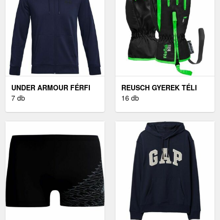
UNDER ARMOUR FÉRFI
REUSCH GYEREK TÉLI
PULÓVER FÉRFI
7 db
KESZTYŰ GYEREK TÉLI
16 db
PULÓVER, SÖTÉTKÉK,
KESZTYŰ, FEKETE
MÉRET S