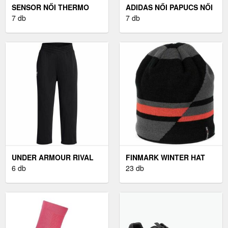
SENSOR NŐI THERMO
ADIDAS NŐI PAPUCS NŐI
FELSŐ NŐI THERMO
7 db
PAPUCS, FEKETE, MÉRET
7 db
FELSŐ, FEKETE
39
UNDER ARMOUR RIVAL
FINMARK WINTER HAT
NŐI MELEGÍTŐNADRÁG,
6 db
TÉLI KÖTÖTT SAPKA,
23 db
FEKETE, MÉRET M
FEKETE, MÉRET UNI