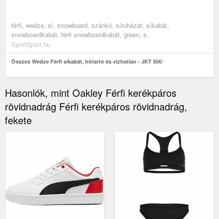
férfi, wedze, sí, snowboard, szánkó, síruházat, síkabát,
snowboardkabát, férfi snowboardkabát, green, s.
SportSport.hu
Összes Wedze Férfi síkabát, hőtartó és vízhatlan - JKT 500
Hasonlók, mint Oakley Férfi kerékpáros
rövidnadrág Férfi kerékpáros rövidnadrág,
fekete