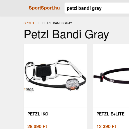
SportSport.hu
SPORT
JELENLEGI:
PETZL BANDI GRAY
Petzl Bandi Gray
PETZL IKO
PETZL E+LITE
28 090
Ft
12 390
Ft