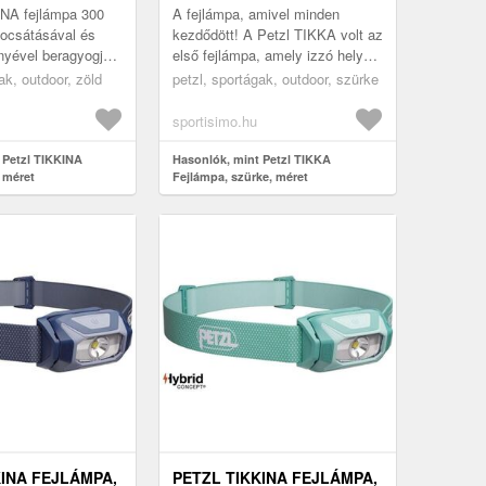
INA fejlámpa 300
A fejlámpa, amivel minden
bocsátásával és
kezdődött! A Petzl TIKKA volt az
nyével beragyogja a
első fejlámpa, amely izzó helyett
ti estéket. Remek
LED-et használt. Húsz évvel
ak, outdoor, zöld
petzl, sportágak, outdoor, szürke
rban való o...
ezelőtt került bevezetésre...
sportisimo.hu
 Petzl TIKKINA
Hasonlók, mint Petzl TIKKA
 méret
Fejlámpa, szürke, méret
KINA FEJLÁMPA,
PETZL TIKKINA FEJLÁMPA,