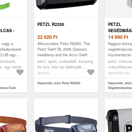
PETZL R2250
PETZL
LCAS -
SEGÉDMÁS
22 020
Ft
TIBLOC
14 990
Ft
z vagy a
Akkumulátor Petzl R2250: The
Nagyon könny
elfedezésére
Petzl Swift RL 2026 Classsic
segédmászóe
 CLUB egy
headlamp and the Accu Swift RL
húzórendszer 
, állítható
2026 battery pack form a set for
TIBLOC autom
ereszkedő,
petzl, sport, szabadidő, kemping
petzl, mászás
g ereszkedő.
all outdoor activities. T...
blokkolórends
z, egy méret
és túra, kézi és fejlámpák,
mászófelszer
szorítja a kar
tartozékok
csiga, ék, csi
alza.hu
decathlon.hu
Hasonlók, mint Petzl R2250
Hasonlók, mint
irana Club
Segédmászóesz