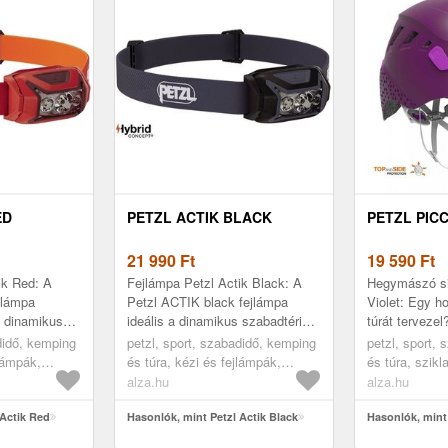
ED
PETZL ACTIK BLACK
PETZL PIC
21 990
Ft
19 590
Ft
ik Red: A
Fejlámpa Petzl Actik Black: A
Hegymászó si
jlámpa
Petzl ACTIK black fejlámpa
Violet: Egy h
s dinamikus
ideális a dinamikus szabadtéri
túrát terveze
hoz. 450
sportokhoz. 450 lumenes
Petzl hegymá
didő, kemping
petzl, sport, szabadidő, kemping
petzl, sport,
teljes és
fényteljesítménye erőteljes és
hiányozhat a t
jlámpák,
és túra, kézi és fejlámpák,
és túra, szik
kény...
fejlámpák
hegymászás, 
alza.hu
alza.hu
 Actik Red
Hasonlók, mint Petzl Actik Black
Hasonlók, mint 