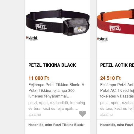
PETZL TIKKINA BLACK
PETZL ACTIK R
11 080
Ft
24 510
Ft
Fejlámpa Petzl Tikkina Black: A
Fejlámpa Petzl Act
Petzl Tikkina fejlámpa 300
Petzl ACTIK red fe
lumenes fényárammal
tökéletes választá
rendelkezik, és egyenletes,
szabadtéri sportok
petzl, sport, szabadidő, kemping
petzl, sport, szaba
kellemes fénnyel világítja meg a
lumen fényereje erő
és túra, kézi és fejlámpák,
és túra, kézi és fe
csillag...
kényelme...
fejlámpák
fejlámpák
alza.hu
alza.hu
Hasonlók, mint Petzl Tikkina Black
Hasonlók, mint Petzl