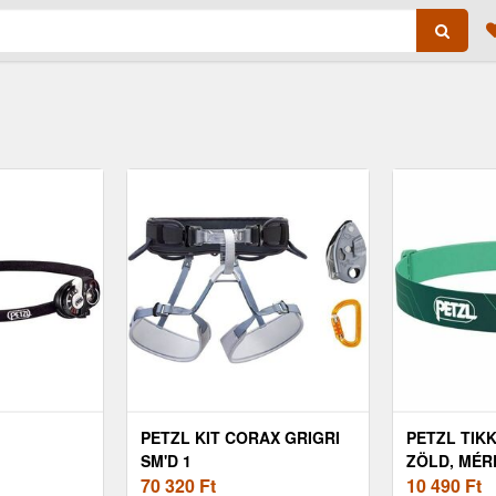
PETZL KIT CORAX GRIGRI
PETZL TIK
SM'D 1
ZÖLD, MÉR
70 320
Ft
10 490
Ft