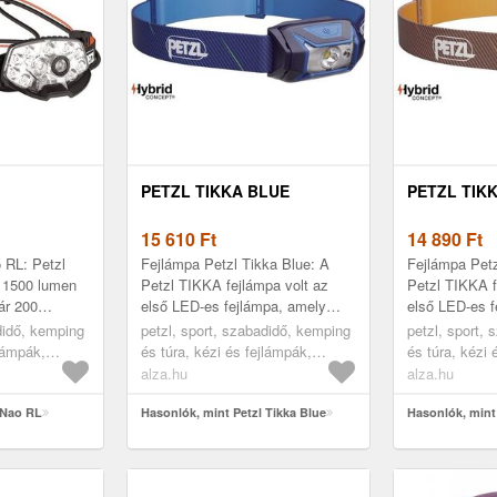
PETZL TIKKA BLUE
PETZL TIK
15 610
Ft
14 890
Ft
 RL: Petzl
Fejlámpa Petzl Tikka Blue: A
Fejlámpa Petz
 1500 lumen
Petzl TIKKA fejlámpa volt az
Petzl TIKKA f
ár 200
első LED-es fejlámpa, amely
első LED-es f
ággalA Petzl
izzók helyett LED diódákat
izzók helyett
didő, kemping
petzl, sport, szabadidő, kemping
petzl, sport,
xtrém
használt. 20 évvel ezelőtt került
használt. 20 é
jlámpák,
és túra, kézi és fejlámpák,
és túra, kézi 
...
került...
fejlámpák
fejlámpák
alza.hu
alza.hu
 Nao RL
Hasonlók, mint Petzl Tikka Blue
Hasonlók, mint