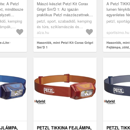
te: A Petzl
Mászó készlet Petzl Kit Corax
A Petzl TIKK
kt, mindössze
Grigri Sm'D 1: Az igazán
lumen fényki
lyzeti
praktikus Petzl mászószettnek
egyenletes fé
mindig
köszönhetően új szintre
csillagok alat
didő, kemping
petzl, sport, szabadidő, kemping
petzl, sportág
emelheted a mászási
választás sáto
jlámpák,
és túra, sziklamászás és
...
teljesítményedet. ...
hegymászás, szettek
alza.hu
sportisimo.hu
e+Lite
Hasonlók, mint Petzl Kit Corax Grigri
Hasonlók, mint
Sm'D 1
Fejlámpa, zöld,
EJLÁMPA,
PETZL TIKKINA FEJLÁMPA,
PETZL TIK