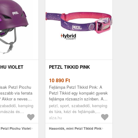
CHU VIOLET
PETZL TIKKID PINK
10 890
Ft
sak Petzl Picchu
Fejlámpa Petzl Tikkid Pink: A
osszabb via ferrata
Petzl Tikkid egy kompakt gyerek
l? Akkor a neves
fejlámpa rózsaszín színben. A
szósisak nem
széles fénykúp maximum 20 lm
 szabadidő, kemping
petzl, sport, szabadidő, kemping
e felszerelésedb...
fényerővel védi az érzéken...
lamászás és
és túra, kézi és fejlámpák,
sisakok
fejlámpák
alza.hu
Petzl Picchu Violet
Hasonlók, mint Petzl Tikkid Pink