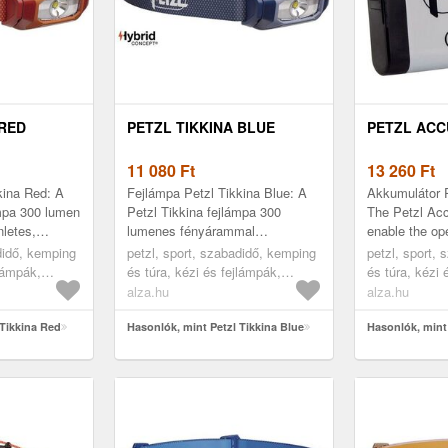
 RED
PETZL TIKKINA BLUE
PETZL ACC
11 080
Ft
13 260
Ft
kina Red: A
Fejlámpa Petzl Tikkina Blue: A
Akkumulátor 
ámpa 300 lumen
Petzl Tikkina fejlámpa 300
The Petzl Acc
nletes,
lumenes fényárammal
enable the ope
lágítja be az
rendelkezik, és egyenletes,
headlamps wi
didő, kemping
petzl, sport, szabadidő, kemping
petzl, sport,
alat...
kellemes fénnyel világítja meg a
technology. It
jlámpák,
és túra, kézi és fejlámpák,
és túra, kézi 
csillago...
fejlámpák
tartozékok
alza.hu
alza.hu
 Tikkina Red
Hasonlók, mint Petzl Tikkina Blue
Hasonlók, mint