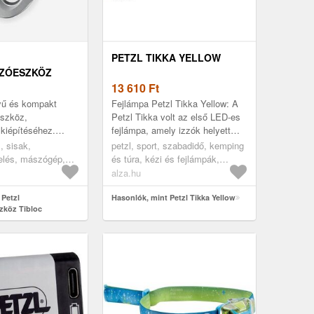
PETZL TIKKA YELLOW
ZÓESZKÖZ
13 610
Ft
ű és kompakt
Fejlámpa Petzl Tikka Yellow: A
szköz,
Petzl Tikka volt az első LED-es
kiépítéséhez.
fejlámpa, amely izzók helyett
atikus
LED-diódákat használt. 20 évvel
, sisak,
petzl, sport, szabadidő, kemping
zere a kötélhez
ezelőtt került piacra....
elés, mászógép,
és túra, kézi és fejlámpák,
abinert.
ga, mászógép, ......
fejlámpák
alza.hu
 Petzl
Hasonlók, mint Petzl Tikka Yellow
köz Tibloc