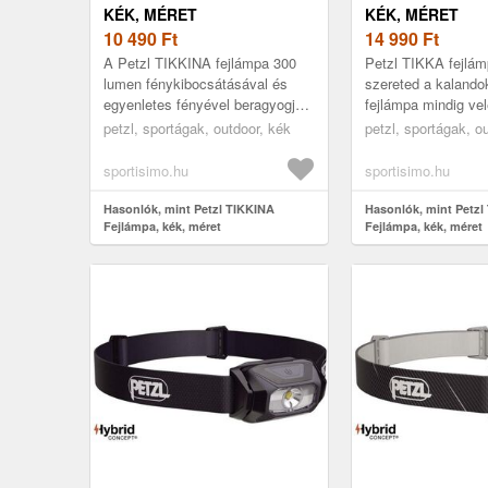
KÉK, MÉRET
KÉK, MÉRET
10 490
Ft
14 990
Ft
A Petzl TIKKINA fejlámpa 300
Petzl TIKKA fejlám
lumen fénykibocsátásával és
szereted a kalando
egyenletes fényével beragyogja a
fejlámpa mindig vel
csillagok alatti estéket. Remek
TIKKA 350 lumenes
petzl, sportágak, outdoor, kék
petzl, sportágak, o
választás sátorban való o...
bőven elég éjszaka
kempi...
sportisimo.hu
sportisimo.hu
Hasonlók, mint Petzl TIKKINA
Hasonlók, mint Petzl
Fejlámpa, kék, méret
Fejlámpa, kék, méret