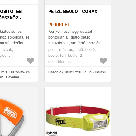
OSÍTÓ- ÉS
PETZL BEÜLŐ - CORAX
ESZKÖZ -
29 990
Ft
ztosító- és
Kényelmes, négy csattal
köz sokoldalú és
pontosan állítható beülő
önnyű: ideális
mászáshoz, via ferrátához és
oz, nagyfalra és
alpinizmushoz. Kényelmes
, sisak,
petzl, mászás, cipő, beülő,
. Ideális a mászó
beülőt keresel, sokoldalú
elés,
beülő, férfi beülő, 2
használatra? Széle...
, ......
decathlon.hu
Petzl Biztosító- és
Hasonlók, mint Petzl Beülő - Corax
z - Reverso