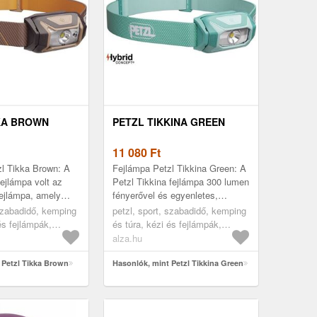
KA BROWN
PETZL TIKKINA GREEN
11 080
Ft
l Tikka Brown: A
Fejlámpa Petzl Tikkina Green: A
ejlámpa volt az
Petzl Tikkina fejlámpa 300 lumen
ejlámpa, amely
fényerővel és egyenletes,
 LED-diódákat
kellemes fénnyel világítja be az
 szabadidő, kemping
petzl, sport, szabadidő, kemping
vvel ezelőtt
estéidet a csillagok al...
és fejlámpák,
és túra, kézi és fejlámpák,
fejlámpák
alza.hu
 Petzl Tikka Brown
Hasonlók, mint Petzl Tikkina Green