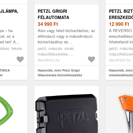
EJLÁMPA,
PETZL GRIGRI
PETZL BIZT
FÉLAUTOMATA
ERESZKEDŐ
BIZTOSÍTÓESZKÖZ
34 990
Ft
REVERSO
12 990
Ft
pa – ha
Alsó vagy felső biztosításhoz, az
A REVERSO bi
kat, ez a
elölmászó vagy a másodmászó
ereszkedőesz
ed tart! A
biztosításához és
hihetetlenül k
 fényereje
ereszkedéshez fix kötélen.
sziklamászásh
utdoor, fekete
petzl, mászás, sisak,
petzl, mászás
i túrákhoz,
Félautomata rásegítő féke miatt
alpinizmushoz
mászófelszerelés,
mászófelszer
a lapkák...
bizt...
biztosítóeszköz, ......
biztosítóeszköz
decathlon.hu
decathlon.hu
 TIKKA
Hasonlók, mint Petzl Grigri
Hasonlók, mint 
et
félautomata biztosítóeszköz
ereszkedőeszkö