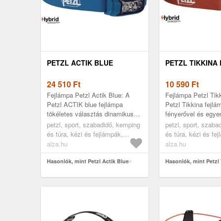
PETZL ACTIK BLUE
PETZL TIKKINA
24 510
Ft
10 590
Ft
Fejlámpa Petzl Actik Blue: A
Fejlámpa Petzl Tik
Petzl ACTIK blue fejlámpa
Petzl Tikkina fejl
tökéletes választás dinamikus
fényerővel és egye
szabadtéri sportokhoz. 450
kellemes fénnyel vi
petzl, sport, szabadidő, kemping
petzl, sport, szaba
lumenes fényteljesítménye
estéidet a csillagok 
és túra, kézi és fejlámpák,
és túra, kézi és fe
erőteljes...
fejlámpák
fejlámpák
alza.hu
alza.hu
Hasonlók, mint Petzl Actik Blue
Hasonlók, mint Petzl