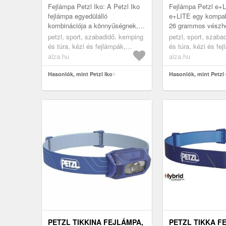
Fejlámpa Petzl Iko: A Petzl Iko
Fejlámpa Petzl e+Li
fejlámpa egyedülálló
e+LITE egy kompa
kombinációja a könnyűségnek,
26 grammos vészhe
az innovatív kialakításnak és a
fejlámpa, amelyet 
petzl, sport, szabadidő, kemping
petzl, sport, szaba
magas teljesítménynek,
magaddal vihetsz a
és túra, kézi és fejlámpák,
és túra, kézi és fe
elsősorban...
hátizsákodban. A m
fejlámpák
fejlámpák
alza.hu
alza.hu
Hasonlók, mint Petzl Iko
Hasonlók, mint Petzl 
PETZL TIKKINA FEJLÁMPA,
PETZL TIKKA F