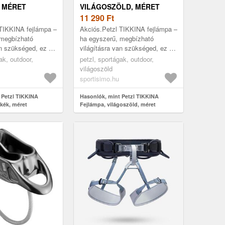
 MÉRET
VILÁGOSZÖLD, MÉRET
11 290
Ft
 TIKKINA fejlámpa –
Akciós.Petzl TIKKINA fejlámpa –
 megbízható
ha egyszerű, megbízható
an szükséged, ez a
világításra van szükséged, ez a
 hagy cserben! A
fejlámpa nem hagy cserben! A
ak, outdoor,
petzl, sportágak, outdoor,
 lumenes
TIKKINA 300 lumenes
világoszöld
öké...
fényerejével töké...
sportisimo.hu
 Petzl TIKKINA
Hasonlók, mint Petzl TIKKINA
kék, méret
Fejlámpa, világoszöld, méret