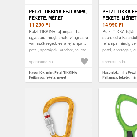
PETZL TIKKINA FEJLÁMPA,
PETZL TIKKA F
FEKETE, MÉRET
FEKETE, MÉRET
11 290
Ft
14 990
Ft
Petzl TIKKINA fejlámpa – ha
Petzl TIKKA fejlám
egyszerű, megbízható világításra
szereted a kalando
van szükséged, ez a fejlámpa
fejlámpa mindig vel
nem hagy cserben! A TIKKINA
TIKKA 350 lumenes
petzl, sportágak, outdoor, fekete
petzl, sportágak, o
300 lumenes fényerejével töké...
bőven elég éjszaka
kempi...
sportisimo.hu
sportisimo.hu
Hasonlók, mint Petzl TIKKINA
Hasonlók, mint Petzl
Fejlámpa, fekete, méret
Fejlámpa, fekete, mér