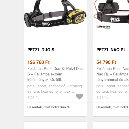
PETZL DUO S
PETZL NAO RL
126 760
Ft
54 790
Ft
Fejlámpa Petzl Duo S: Petzl Duo
Fejlámpa Petzl Nao
S – Fejlámpa extrém
Nao RL – Fejlámpa
körülmények közötti
fényárammal és ak
munkavégzéshezA Petzl Duo S
méteres fénytávols
petzl, sport, szabadidő, kemping
petzl, sport, szaba
a Petzl fejlámpák
Nao RL fejlámpát e
és túra, kézi és fejlámpák,
és túra, kézi és fe
leghatékonyabb modellje, amel...
teljesítmé...
fejlámpák
fejlámpák
alza.hu
alza.hu
Hasonlók, mint Petzl Duo S
Hasonlók, mint Petzl