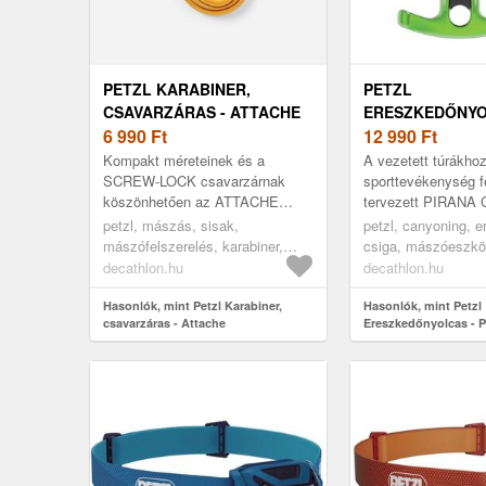
PETZL KARABINER,
PETZL
CSAVARZÁRAS - ATTACHE
ERESZKEDŐNYO
6 990
Ft
PIRANA CLUB
12 990
Ft
Kompakt méreteinek és a
A vezetett túrákho
SCREW-LOCK csavarzárnak
sporttevékenység f
köszönhetően az ATTACHE
tervezett PIRANA
karabiner számos különféle
könnyen használható
petzl, mászás, sisak,
petzl, canyoning, 
felhasználáshoz ideális. Körte
súrlódású canyonin
mászófelszerelés, karabiner,
csiga, mászóeszkö
alakú, csavarzára...
H...
expressz, karabiner, .
decathlon.hu
decathlon.hu
Hasonlók, mint Petzl Karabiner,
Hasonlók, mint Petzl
csavarzáras - Attache
Ereszkedőnyolcas - P