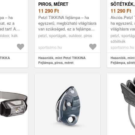
PIROS, MÉRET
SÖTÉTKÉK,
11 290
Ft
11 290
Ft
pa – ha
Petzl TIKKINA fejlámpa – ha
Akciós.Petzl
kat, ez a
egyszerű, megbízható világításra
ha egyszerű,
ed tart! A
van szükséged, ez a fejlámpa
világításra v
 fényereje
nem hagy cserben! A TIKKINA
fejlámpa nem
utdoor, kék
petzl, sportágak, outdoor, piros
petzl, sportág
i túrákhoz,
300 lumenes fényerejével töké...
TIKKINA 300
sötétkék
fényerejével t
sportisimo.hu
sportisimo.hu
 TIKKA
Hasonlók, mint Petzl TIKKINA
Hasonlók, mint
Fejlámpa, piros, méret
Fejlámpa, sötét