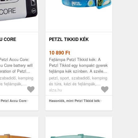
U CORE
PETZL TIKKID KÉK
10 890
Ft
Petzl Accu Core:
Fejlámpa Petzl Tikkid kék: A
u Core battery will
Petzl Tikkid egy kompakt gyerek
ration of Petzl
fejlámpa kék színben. A széles
th Hybrid Concept
fénykúp maximum 20 lm
 szabadidő, kemping
petzl, sport, szabadidő, kemping
 is compati...
fényerővel védi az érzékeny
és fejlámpák,
és túra, kézi és fejlámpák,
gyere...
fejlámpák
alza.hu
 Petzl Accu Core
Hasonlók, mint Petzl Tikkid kék