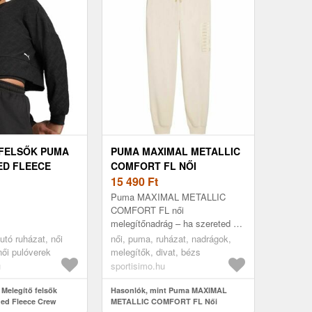
FELSŐK PUMA
PUMA MAXIMAL METALLIC
ED FLEECE
COMFORT FL NŐI
MELEGÍTŐNADRÁG, BÉZS,
15 490
Ft
MÉRET
Puma MAXIMAL METALLIC
COMFORT FL női
melegítőnadrág – ha szereted a
kényelmet és a sportos stílust,
utó ruházat, női
női, puma, ruházat, nadrágok,
ez a nadrág a kedvenced lesz. A
női pulóverek
melegítők, divat, bézs
puha anyag kell...
u
sportisimo.hu
 Melegítő felsők
Hasonlók, mint Puma MAXIMAL
ed Fleece Crew
METALLIC COMFORT FL Női