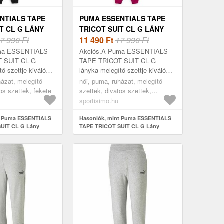
NTIALS TAPE
PUMA ESSENTIALS TAPE
T CL G LÁNY
TRICOT SUIT CL G LÁNY
SZETT, FEKETE,
7 990 Ft
MELEGÍTŐ SZETT,
11 490
Ft
17 990 Ft
RÓZSASZÍN, MÉRET
uma ESSENTIALS
Akciós.A Puma ESSENTIALS
 SUIT CL G
TAPE TRICOT SUIT CL G
ő szettje kiváló
lányka melegítő szettje kiváló
gból készült,
minőségű anyagból készült,
házat, melegítő
női, puma, ruházat, melegítő
lmes és puha.
nagyon kényelmes és puha.
os szettek, fekete
szettek, divatos szettek,
rózsaszín
sportisimo.hu
t Puma ESSENTIALS
Hasonlók, mint Puma ESSENTIALS
UIT CL G Lány
TAPE TRICOT SUIT CL G Lány
 fekete, méret
melegítő szett, rózsaszín, méret