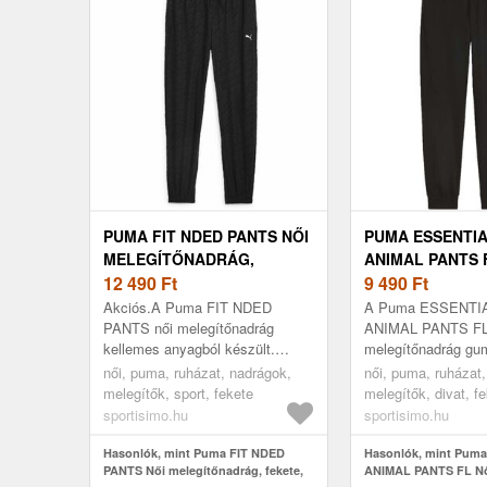
PUMA FIT NDED PANTS NŐI
PUMA ESSENTIA
MELEGÍTŐNADRÁG,
ANIMAL PANTS 
FEKETE, MÉRET
12 490
Ft
MELEGÍTŐNADR
9 490
Ft
FEKETE, MÉRET
Akciós.A Puma FIT NDED
A Puma ESSENTI
PANTS női melegítőnadrág
ANIMAL PANTS FL
kellemes anyagból készült.
melegítőnadrág gu
Magas, stílusos húzózsinórral
oldalsó zsebei max
női, puma, ruházat, nadrágok,
női, puma, ruházat
ellátott derékkal rendelkezik,
kényelmet biztosít
melegítők, sport, fekete
melegítők, divat, f
amely minden testa...
napokon, amikor ott
sportisimo.hu
sportisimo.hu
Hasonlók, mint Puma FIT NDED
Hasonlók, mint Pum
PANTS Női melegítőnadrág, fekete,
ANIMAL PANTS FL N