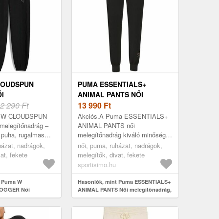
LOUDSPUN
PUMA ESSENTIALS+
I
ANIMAL PANTS NŐI
NADRÁG,
2 290 Ft
MELEGÍTŐNADRÁG,
13 990
Ft
ÉRET
FEKETE, MÉRET
a W CLOUDSPUN
Akciós.A Puma ESSENTIALS+
elegítőnadrág –
ANIMAL PANTS női
 puha, rugalmas
melegítőnadrág kiváló minőségű
zt a darabot imádni
anyagból készült. A dryCELL
házat, nadrágok,
női, puma, ruházat, nadrágok,
CELL technológiának
technológiának köszönhetően
at, fekete
melegítők, divat, fekete
felszívja az izzadságot,...
sportisimo.hu
t Puma W
Hasonlók, mint Puma ESSENTIALS+
OGGER Női
ANIMAL PANTS Női melegítőnadrág,
, fekete, méret
fekete, méret