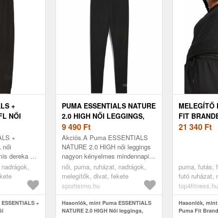
LS +
PUMA ESSENTIALS NATURE
MELEGÍTŐ 
FL NŐI
2.0 HIGH NŐI LEGGINGS,
FIT BRAND
ÁG,
FEKETE, MÉRET
9 490
Ft
CREW
21 340
Ft
ALS +
Akciós.A Puma ESSENTIALS
 női
NATURE 2.0 HIGH női leggings
mis dereka és
nagyon kényelmes mindennapi
imális
viseletre és könnyű
, nadrágok,
női, puma, ruházat, nadrágok,
puma, futás, f
 azokon a
sporttevékenységekhez
ekete
melegítők, divat, fekete
futó ruházat, 
hon ...
egyaránt.
sportisimo.hu
top4fitness.h
a ESSENTIALS +
Hasonlók, mint Puma ESSENTIALS
Hasonlók, mint
ői
NATURE 2.0 HIGH Női leggings,
Puma Fit Brand