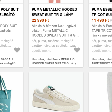
POLY SUIT
PUMA METALLIC HOODED
PUMA ESSE
ELEGÍTŐ
SWEAT SUIT TR G LÁNY
TRICOT SUI
ZÍN, MÉRET
MELEGÍTŐ SZETT, LAZAC,
22 990
Ft
MELEGÍTŐ 
11 490
Ft
1
MÉRET
MÉRET
 POLY SUIT
Akciós.A hímzett No.1 logóval
Akciós.A P
badidős
ellátott Puma METALLIC
TAPE TRICOT
HOODED SWEAT SUIT TR G
lányka melegít
khez is
lány melegítő szett egy teljes
minőségű anya
 melegítő
női, puma, ruházat, melegítő
női, puma, ru
hosszában cipzáras, finom kötött
nagyon kénye
ettek,
szettek, divatos szettek, lazac
szettek, divat
anyaggal bélel...
sportisimo.hu
sportisimo.hu
a BASBALL
Hasonlók, mint Puma METALLIC
Hasonlók, min
ek melegítő
HOODED SWEAT SUIT TR G Lány
TAPE TRICOT S
et
melegítő szett, lazac, méret
melegítő szett,