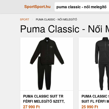
SportSport.hu
SPORT
JELENLEGI:
PUMA CLASSIC - NŐI MELEGÍTŐ
Puma Classic - Női 
PUMA CLASSIC SUIT TR
PUMA CLASSIC
FÉRFI MELEGÍTŐ SZETT,
SUIT FL FÉRFI 
FEKETE, MÉRET
27 990
Ft
SZETT, FEKETE
25 990
Ft