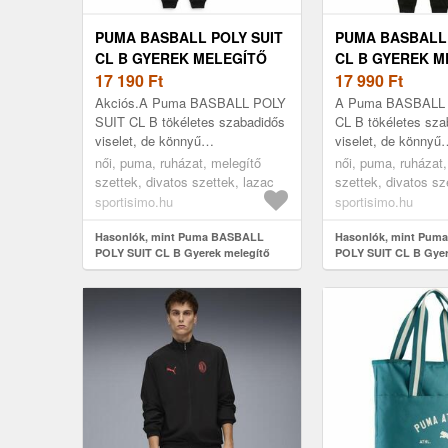
PUMA BASBALL POLY SUIT
PUMA BASBALL 
CL B GYEREK MELEGÍTŐ
CL B GYEREK M
SZETT, LAZAC, MÉRET
17 190
Ft
SZETT, RÓZSAS
17 990
Ft
Akciós.A Puma BASBALL POLY
A Puma BASBALL
SUIT CL B tökéletes szabadidős
CL B tökéletes sza
viselet, de könnyű
viselet, de könnyű
sporttevékenységekhez is
sporttevékenysége
női, puma, ruházat, melegítő
női, puma, ruházat,
használható.
használható.
szettek, divatos szettek, lazac
szettek, divatos sz
rózsaszín
sportisimo.hu
sportisimo.hu
Hasonlók, mint Puma BASBALL
Hasonlók, mint Pum
POLY SUIT CL B Gyerek melegítő
POLY SUIT CL B Gyer
szett, lazac, méret
szett, rózsaszín, mér