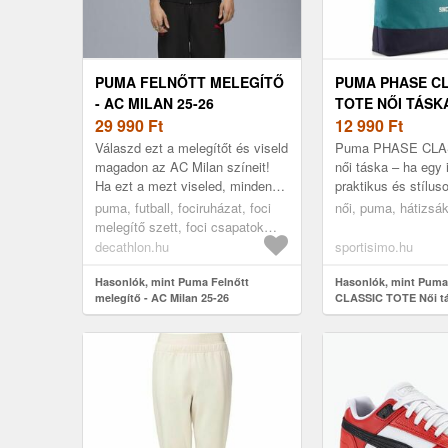
PUMA FELNŐTT MELEGÍTŐ
PUMA PHASE C
- AC MILAN 25-26
TOTE NŐI TÁSKA
29 990
Ft
MÉRET
12 990
Ft
Válaszd ezt a melegítőt és viseld
Puma PHASE CLA
magadon az AC Milan színeit!
női táska – ha egy
Ha ezt a mezt viseled, mindenki
praktikus és stílus
láthatja, ki a kedvenc csapatod!
keresel, ez lesz a
puma, futball, fociruházat, foci
női, puma, hátizsák
Szabásának és anyag...
hosszabb füleknek
melegítő szett, foci csapatok
kénye...
melegítő szettjei, ac milan
decathlon.hu
sportisimo.hu
melegítő szett, l.
Hasonlók, mint Puma Felnőtt
Hasonlók, mint Pum
melegítő - AC Milan 25-26
CLASSIC TOTE Női tá
méret