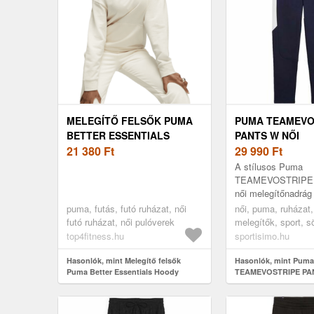
MELEGÍTŐ FELSŐK PUMA
PUMA TEAMEVO
BETTER ESSENTIALS
PANTS W NŐI
HOODY
21 380
Ft
MELEGÍTŐNADR
29 990
Ft
SÖTÉTKÉK, MÉ
A stílusos Puma
TEAMEVOSTRIPE
női melegítőnadrág
új kollekciójának r
puma, futás, futó ruházat, női
női, puma, ruházat
ikonikus EVOSTRI
futó ruházat, női pulóverek
melegítők, sport, s
sportvonalat ötvözi 
top4fitness.hu
sportisimo.hu
Hasonlók, mint Melegítő felsők
Hasonlók, mint Puma
Puma Better Essentials Hoody
TEAMEVOSTRIPE PAN
melegítőnadrág, söté