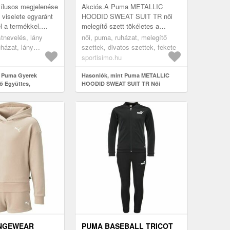
MÉRET
ílusos megjelenése
Akciós.A Puma METALLIC
viselete egyaránt
HOODID SWEAT SUIT TR női
l a termékkel.
melegítő szett tökéletes a
meked
szabadidőben vagy amikor
stnevelés, lány
női, puma, ruházat, melegítő
ységeihez.
otthon szeretnél kényelmesen
uházat, lány
szettek, divatos szettek, fekete
pihenni. A pulóver teljes...
ttes, 116cm 5-6a
sportisimo.hu
t Puma Gyerek
Hasonlók, mint Puma METALLIC
ő Együttes,
HOODID SWEAT SUIT TR Női
melegítő szett, fekete, méret
NGEWEAR
PUMA BASEBALL TRICOT