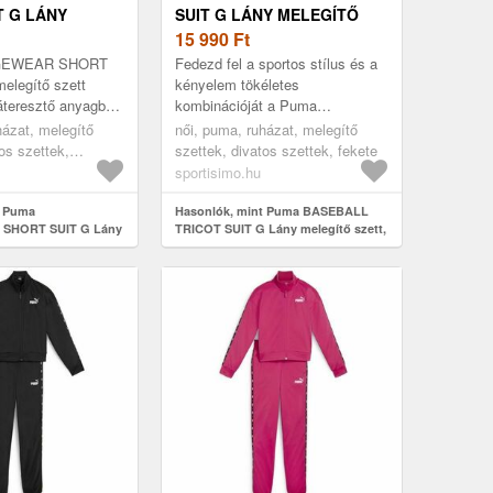
T G LÁNY
SUIT G LÁNY MELEGÍTŐ
SZETT,
SZETT, FEKETE, MÉRET
15 990
Ft
, MÉRET
GEWEAR SHORT
Fedezd fel a sportos stílus és a
elegítő szett
kényelem tökéletes
áteresztő anyagból.
kombinációját a Puma
tás sport- és
BASEBALL TRICOT SUIT G
házat, melegítő
női, puma, ruházat, melegítő
evékenységekhez.
kötött tréningruhával, baseball
os szettek,
szettek, divatos szettek, fekete
stílusban. A baseba...
sportisimo.hu
t Puma
Hasonlók, mint Puma BASEBALL
SHORT SUIT G Lány
TRICOT SUIT G Lány melegítő szett,
 rózsaszín, méret
fekete, méret