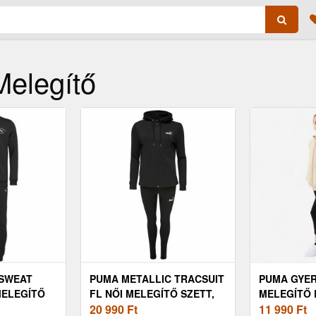
Melegítő
 SWEAT
PUMA METALLIC TRACSUIT
PUMA GYER
MELEGÍTŐ
FL NŐI MELEGÍTŐ SZETT,
MELEGÍTŐ 
, MÉRET
FEKETE, MÉRET
20 990
Ft
11 990
Ft