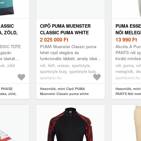
LASSIC
CIPŐ PUMA MUENSTER
PUMA ESSE
, ZÖLD,
CLASSIC PUMA WHITE
NŐI MELEG
(MUENSTER CLASSIC
2 025 000
Ft
SZÜRKE, M
13 990
Ft
383406 01)
SSIC TOTE
PUMA Muenster Classic puma
Akciós.A P
 igazán
fehér cipő elegáns és
PANTS női spo
os táskát
funkcionális lábbeli, amely ideális
kiváló minős
 kedvenced! A
a mindennapi használatra.
készült. Elöl
ok, zöld
női, férfi, unisex, sportstyle,
női, puma, ru
 köszönhetően
Magas minőségű természetes
ugró macskás
sportstyle buty, sportstyle buty
melegítők, di
bőrből ké...
megoldás az..
sneakersy, bézs
sportano.hu
sportisimo.hu
a PHASE
Hasonlók, mint Cipő PUMA
Hasonlók, min
ska, zöld,
Muenster Classic puma white
PANTS Női mele
(Muenster Classic 383406 01)
méret