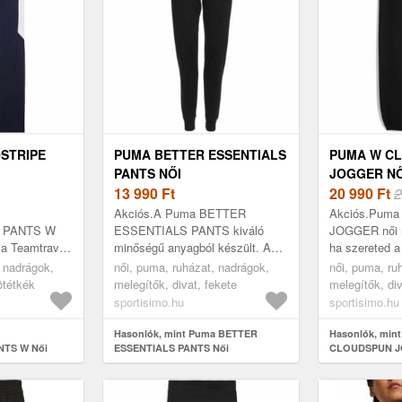
STRIPE
PUMA BETTER ESSENTIALS
PUMA W C
PANTS NŐI
JOGGER NŐ
ÁG,
MELEGÍTŐNADRÁG,
13 990
Ft
MELEGÍTŐ
20 990
Ft
2
RET
FEKETE, MÉRET
FEKETE, M
Akciós.A Puma BETTER
Akciós.Pum
 PANTS W
ESSENTIALS PANTS kiváló
JOGGER női m
 a Teamtravel
minőségű anyagból készült. A
ha szereted a
észe, amely az
dryCELL technológiának
nadrágokat, e
, nadrágok,
női, puma, ruházat, nadrágok,
női, puma, ru
PE
köszönhetően minden izzadságot
fogod! A dry
ötétkék
melegítők, divat, fekete
melegítők, div
a cs...
felszív, és te szárazon ma...
köszönhe...
sportisimo.hu
sportisimo.hu
Hasonlók, mint Puma BETTER
Hasonlók, min
TS W Női
ESSENTIALS PANTS Női
CLOUDSPUN J
tkék, méret
melegítőnadrág, fekete, méret
melegítőnadrág