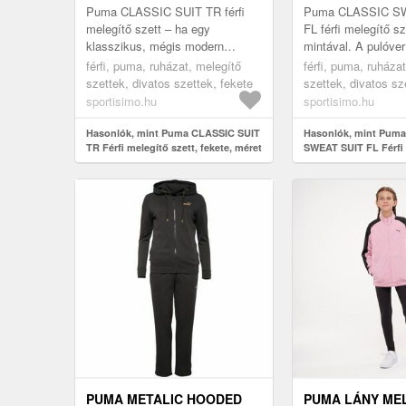
Puma CLASSIC SUIT TR férfi
Puma CLASSIC S
melegítő szett – ha egy
FL férfi melegítő sz
klasszikus, mégis modern
mintával. A pulóver
melegítő szettre vágysz, ez a
hosszában cipzáras 
férfi, puma, ruházat, melegítő
férfi, puma, ruháza
darab tökéletes társad lesz a
is ellátták. Alkalma
szettek, divatos szettek, fekete
szettek, divatos sz
mindennapok...
sportisimo.hu
sportisimo.hu
Hasonlók, mint Puma CLASSIC SUIT
Hasonlók, mint Pum
TR Férfi melegítő szett, fekete, méret
SWEAT SUIT FL Férfi 
fekete, méret
PUMA METALIC HOODED
PUMA LÁNY ME