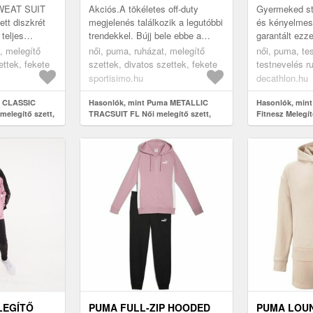
WEAT SUIT
Akciós.A tökéletes off-duty
Gyermeked st
ett diszkrét
megjelenés találkozik a legutóbbi
és kényelmes 
 teljes
trendekkel. Bújj bele ebbe a
garantált ezze
és gallérral
Puma METALLIC TRACSUIT FL
Ideális gyer
t, melegítő
női, puma, ruházat, melegítő
női, puma, te
s outdoor t...
női tréning szettbe és máris
sporttevéken
ettek, fekete
szettek, divatos szettek, fekete
testnevelés r
indulhat...
melegítő együ
sportisimo.hu
decathlon.hu
a CLASSIC
Hasonlók, mint Puma METALLIC
Hasonlók, min
melegítő szett,
TRACSUIT FL Női melegítő szett,
Fitnesz Melegít
fekete, méret
LEGÍTŐ
PUMA FULL-ZIP HOODED
PUMA LOU