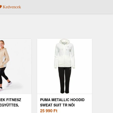
Kedvencek
EK FITNESZ
PUMA METALLIC HOODID
EGYÜTTES,
SWEAT SUIT TR NŐI
MELEGÍTŐ SZETT, FEKETE,
25 990
Ft