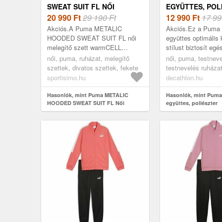
SWEAT SUIT FL NŐI
EGYÜTTES, POL
MELEGÍTŐ SZETT, FEKETE,
20 990
Ft
29 190 Ft
12 990
Ft
17 99
MÉRET
Akciós.A Puma METALIC
Akciós.Ez a Puma 
HOODED SWEAT SUIT FL női
együttes optimális
melegítő szett warmCELL
stílust biztosít egé
technológiával rendelkezik,
Divatos és kényel
női, puma, ruházat, melegítő
női, puma, testneve
amely hatékonyan megtartja a
együttes, ideális
szettek, divatos szettek, fekete
testnevelés ruházat
hőt és kellemes meleg érze...
sporttevékenységek
melegítő együttes, 
sportisimo.hu
decathlon.hu
176cm 15-16a
Hasonlók, mint Puma METALIC
Hasonlók, mint Puma
HOODED SWEAT SUIT FL Női
együttes, poliészter
melegítő szett, fekete, méret