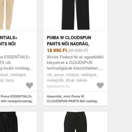
NTIALS+
PUMA W CLOUDSPUN
NTS NŐI
PANTS NŐI NADRÁG,
ADRÁG, BÉZS,
FEKETE, MÉRET
18 990
Ft
20 990 Ft
uma ESSENTIALS+
Akciós.Fedezd fel az egyedülálló
S női
kényelmet a CLOUDSPUN
ág kiváló minőségű
technológiának köszönhetően.
zült. A dryCELL
Ez a rendkívül funkcionális
házat, nadrágok,
női, puma, ruházat, nadrágok,
ak köszönhetően
Puma W CLOUDSPUN PANTS
vat, bézs
melegítők, divat, fekete
zzadságot,...
női nadrág ultra pu...
sportisimo.hu
t Puma ESSENTIALS+
Hasonlók, mint Puma W
Női melegítőnadrág,
CLOUDSPUN PANTS Női nadrág,
fekete, méret