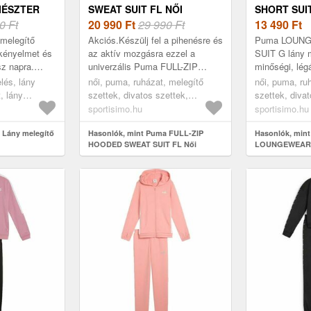
IÉSZTER
SWEAT SUIT FL NŐI
SHORT SUI
0 Ft
MELEGÍTŐ SZETT,
20 990
Ft
29 990 Ft
MELEGÍTŐ 
13 490
Ft
RÓZSASZÍN, MÉRET
RÓZSASZÍN
melegítő
Akciós.Készülj fel a pihenésre és
Puma LOUN
 kényelmet és
az aktív mozgásra ezzel a
SUIT G lány m
sz napra.
univerzális Puma FULL-ZIP
minőségi, lég
mes melegítő
HOODED SWEAT SUIT FL női
Remek válasz
lés, lány
női, puma, ruházat, melegítő
női, puma, ru
melegítő szettel. A gondosan
szabadidős t
, lány
szettek, divatos szettek,
szettek, divat
...
megtervezett s...
Ezt a kény...
black/pink,
rózsaszín
rózsaszín
sportisimo.hu
sportisimo.hu
 Lány melegítő
Hasonlók, mint Puma FULL-ZIP
Hasonlók, min
HOODED SWEAT SUIT FL Női
LOUNGEWEAR 
melegítő szett, rózsaszín, méret
melegítő szett,