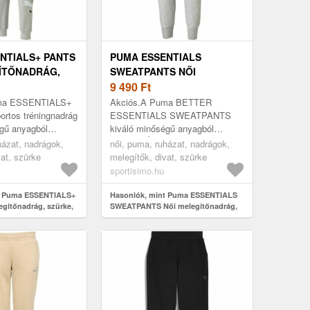
NTIALS+ PANTS
PUMA ESSENTIALS
ÍTŐNADRÁG,
SWEATPANTS NŐI
ÉRET
MELEGÍTŐNADRÁG,
9 490
Ft
SZÜRKE, MÉRET
uma ESSENTIALS+
Akciós.A Puma BETTER
rtos tréningnadrág
ESSENTIALS SWEATPANTS
égű anyagból
kiváló minőségű anyagból
 nyomtatott PUMA
készült. Értékelni fogod a két
házat, nadrágok,
női, puma, ruházat, nadrágok,
 logó, és elegáns
zsebet az apróságok számára.
vat, szürke
melegítők, divat, szürke
.
sportisimo.hu
t Puma ESSENTIALS+
Hasonlók, mint Puma ESSENTIALS
gítőnadrág, szürke,
SWEATPANTS Női melegítőnadrág,
szürke, méret