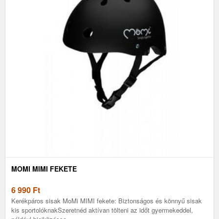
MOMI MIMI FEKETE
6 990
Ft
Kerékpáros sisak MoMi MIMI fekete: Biztonságos és könnyű sisak
kis sportolóknakSzeretnéd aktívan tölteni az időt gyermekeddel,