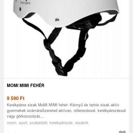
MOMI MIMI FEHÉR
9 590
Ft
Kerékpáros sisak MoMi MIMI fehér: Könnyű és tartós sisak aktív
gyermekek számáraSzereted aktívan, rollerezéssel, kerékpározással
vagy görkorcsolyáz...
momi, sport, szabadidő, kerékpározás, sisakok