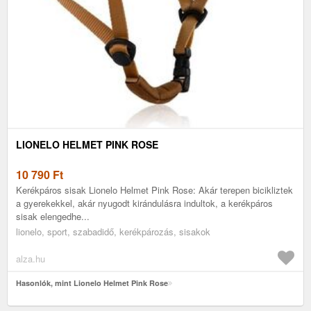
LIONELO HELMET PINK ROSE
10 790
Ft
Kerékpáros sisak Lionelo Helmet Pink Rose: Akár terepen bicikliztek
a gyerekekkel, akár nyugodt kirándulásra indultok, a kerékpáros
sisak elengedhe...
lionelo, sport, szabadidő, kerékpározás, sisakok
alza.hu
Hasonlók, mint Lionelo Helmet Pink Rose