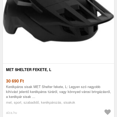
MET SHELTER FEKETE, L
30 690
Ft
Kerékpáros sisak MET Shelter fekete, L: Legyen szó nagyobb
kihívást jelentő kerékpáros túráról, vagy könnyed városi bringázásról,
a kerékpár sisak ...
met, sport, szabadidő, kerékpározás, sisakok
alza.hu