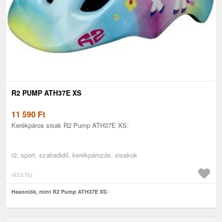
R2 PUMP ATH37E XS
11 590
Ft
Kerékpáros sisak R2 Pump ATH37E XS:
r2, sport, szabadidő, kerékpározás, sisakok
alza.hu
Hasonlók, mint R2 Pump ATH37E XS