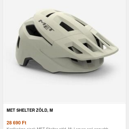
MET SHELTER ZÖLD, M
28 690
Ft
Kerékpáros sisak MET Shelter zöld, M: Legyen szó nagyobb