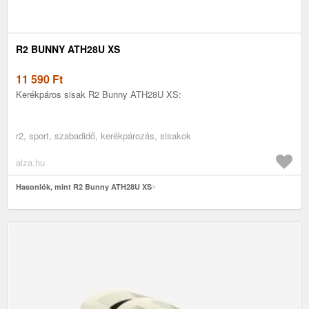
R2 BUNNY ATH28U XS
11 590
Ft
Kerékpáros sisak R2 Bunny ATH28U XS:
r2, sport, szabadidő, kerékpározás, sisakok
alza.hu
Hasonlók, mint R2 Bunny ATH28U XS