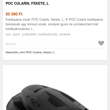
POC CULARIS, FEKETE, L
50 390
Ft
Kerékpáros sisak POC Cularis, fekete, L: A POC Cularis kerékpáros
bukósisak egy könnyű sisak, amelyet gyors és szórakoztató trail
kerékpározáshoz t...
poc, sport, szabadidő, kerékpározás, sisakok
alza.hu
Hasonlók, mint POC Cularis, fekete, L