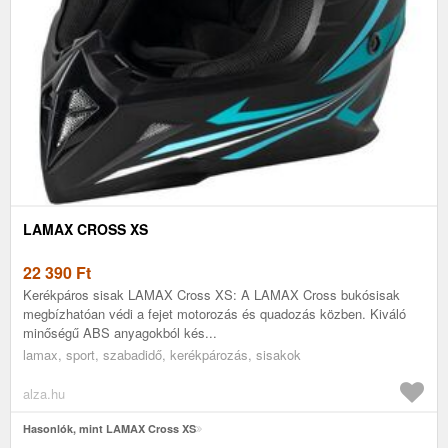
LAMAX CROSS XS
22 390
Ft
Kerékpáros sisak LAMAX Cross XS: A LAMAX Cross bukósisak
megbízhatóan védi a fejet motorozás és quadozás közben. Kiváló
minőségű ABS anyagokból kés...
lamax, sport, szabadidő, kerékpározás, sisakok
alza.hu
Hasonlók, mint LAMAX Cross XS