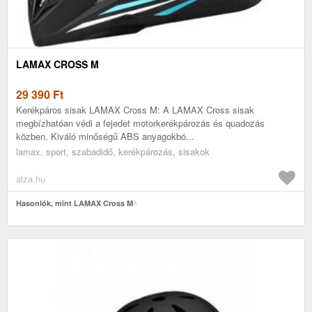
LAMAX CROSS M
29 390
Ft
Kerékpáros sisak LAMAX Cross M: A LAMAX Cross sisak
megbízhatóan védi a fejedet motorkerékpározás és quadozás
közben. Kiváló minőségű ABS anyagokbó...
lamax, sport, szabadidő, kerékpározás, sisakok
alza.hu
Hasonlók, mint LAMAX Cross M