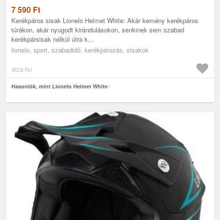
7 590
Ft
Kerékpáros sisak Lionelo Helmet White: Akár kemény kerékpáros
túrákon, akár nyugodt kirándulásokon, senkinek sem szabad
kerékpársisak nélkül útra k...
lionelo, sport, szabadidő, kerékpározás, sisakok
alza.hu
Hasonlók, mint Lionelo Helmet White