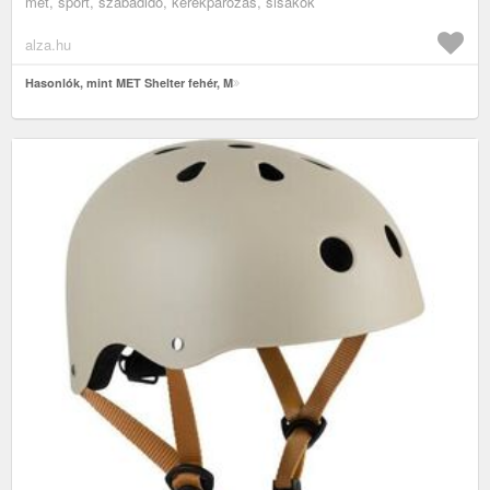
met, sport, szabadidő, kerékpározás, sisakok
alza.hu
Hasonlók, mint MET Shelter fehér, M