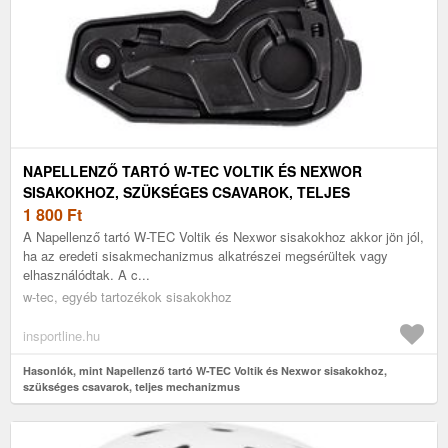
NAPELLENZŐ TARTÓ W-TEC VOLTIK ÉS NEXWOR
SISAKOKHOZ, SZÜKSÉGES CSAVAROK, TELJES
MECHANIZMUS
1 800
Ft
A Napellenző tartó W-TEC Voltik és Nexwor sisakokhoz akkor jön jól,
ha az eredeti sisakmechanizmus alkatrészei megsérültek vagy
elhasználódtak. A c...
w-tec, egyéb tartozékok sisakokhoz
insportline.hu
Hasonlók, mint Napellenző tartó W-TEC Voltik és Nexwor sisakokhoz,
szükséges csavarok, teljes mechanizmus