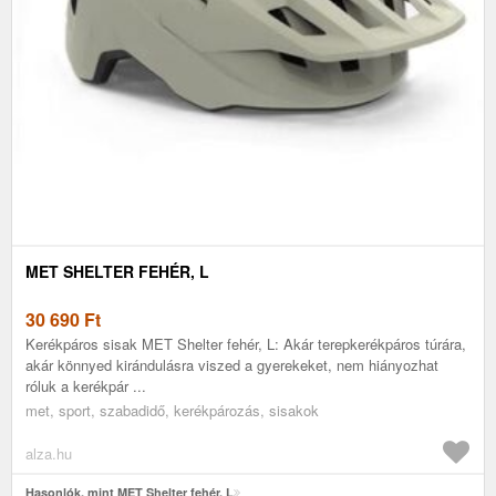
MET SHELTER FEHÉR, L
30 690
Ft
Kerékpáros sisak MET Shelter fehér, L: Akár terepkerékpáros túrára,
akár könnyed kirándulásra viszed a gyerekeket, nem hiányozhat
róluk a kerékpár ...
met, sport, szabadidő, kerékpározás, sisakok
alza.hu
Hasonlók, mint MET Shelter fehér, L