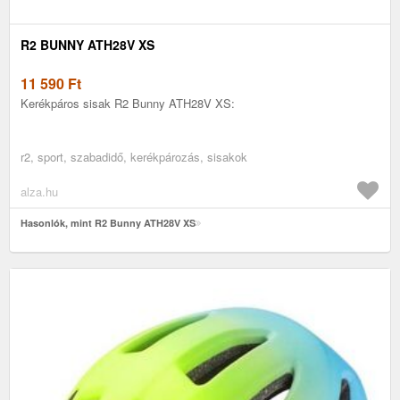
R2 BUNNY ATH28V XS
11 590
Ft
Kerékpáros sisak R2 Bunny ATH28V XS:
r2, sport, szabadidő, kerékpározás, sisakok
alza.hu
Hasonlók, mint R2 Bunny ATH28V XS