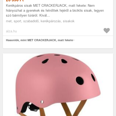
Kerékpáros sisak MET CRACKERJACK, matt fekete: Nem
hiányozhat a gyerekek és felnőttek fejéről a biciklis sisak, legyen
szó bármilyen túráról. Kivál...
met, sport, szabadidő, kerékpározás, sisakok
alza.hu
Hasonlók, mint MET CRACKERJACK, matt fekete