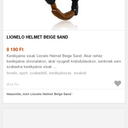
LIONELO HELMET BEIGE SAND
8 190
Ft
Kerékpáros sisak Lionelo Helmet Beige Sand: Akár nehéz
kerékpáros útvonalakon, akár nyugodt kirándulásokon, senkinek sem
szabadna kerékpáros sisak ...
lionelo, sport, szabadidő, kerékpározás, sisakok
alza.hu
Hasonlók, mint Lionelo Helmet Beige Sand