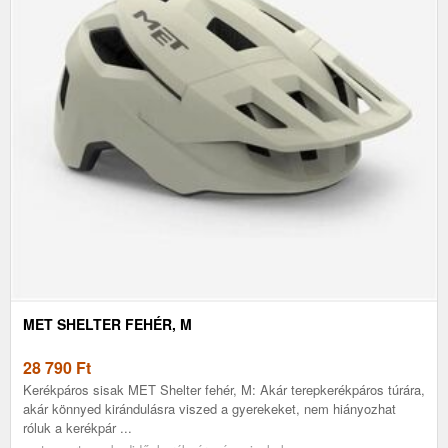
MET SHELTER FEHÉR, M
28 790
Ft
Kerékpáros sisak MET Shelter fehér, M: Akár terepkerékpáros túrára,
akár könnyed kirándulásra viszed a gyerekeket, nem hiányozhat
róluk a kerékpár ...