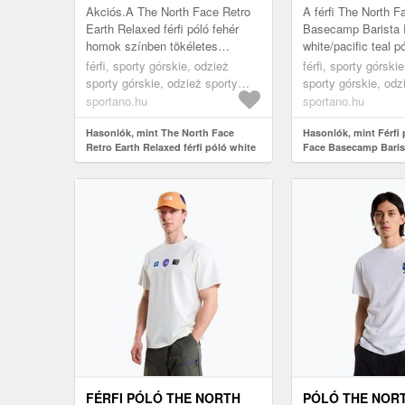
EARTH RELAXED
TEAL (BASECAM
Akciós.A The North Face Retro
A férfi The North F
NF0A8G9PQLI1)
RLX NF0A8JAAV
Earth Relaxed férfi póló fehér
Basecamp Barista R
homok színben tökéletes
white/pacific teal p
választás azoknak a férfiaknak,
választás azok szá
férfi, sporty górskie, odzież
férfi, sporty górski
akik a kényelmet a jellegzetes
kényelmet és a stíl
sporty górskie, odzież sporty
sporty górskie, odz
stílus...
mi...
górskie koszulka, fehér
górskie koszulka, f
sportano.hu
sportano.hu
Hasonlók, mint The North Face
Hasonlók, mint Férfi
Retro Earth Relaxed férfi póló white
Face Basecamp Barist
dune (Retro Earth Relaxed
white/pacific teal (B
NF0A8G9PQLI1)
Rlx NF0A8JAAVD91)
FÉRFI PÓLÓ THE NORTH
PÓLÓ THE NOR