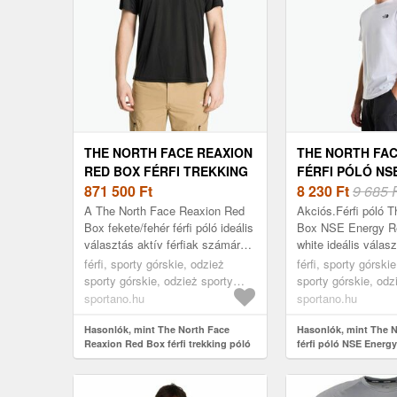
THE NORTH FACE REAXION
THE NORTH FA
RED BOX FÉRFI TREKKING
FÉRFI PÓLÓ NS
PÓLÓ FEKETE-FEHÉR
871 500
Ft
REGULAR TNF W
8 230
Ft
9 685 
NF0A4CDWKY41 (REAXION
NSE ENERGY R
A The North Face Reaxion Red
Akciós.Férfi póló 
RED BOX NF0A4CDWKY41)
NF0A8G9VFN41)
Box fekete/fehér férfi póló ideális
Box NSE Energy Re
választás aktív férfiak számára,
white ideális válas
akik kényelmes és funkcionális
a férfiaknak, akik 
férfi, sporty górskie, odzież
férfi, sporty górski
ruházatot keresnek...
kényelemet és stílu
sporty górskie, odzież sporty
sporty górskie, odz
górskie koszulka, fekete
górskie koszulka, f
sportano.hu
sportano.hu
Hasonlók, mint The North Face
Hasonlók, mint The 
Reaxion Red Box férfi trekking póló
férfi póló NSE Energy
fekete-fehér NF0A4CDWKY41
white (Box NSE Ener
(Reaxion Red Box NF0A4CDWKY41)
NF0A8G9VFN41)