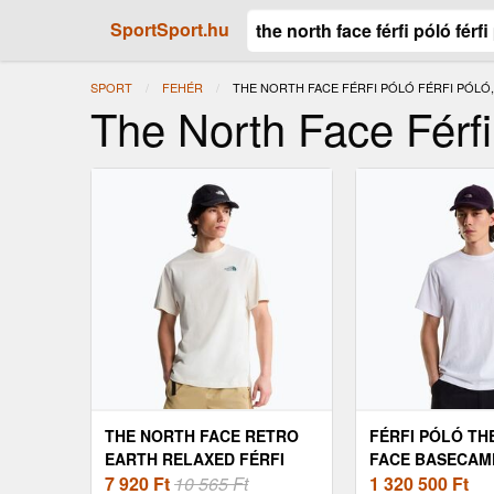
SportSport.hu
SPORT
FEHÉR
JELENLEGI:
THE NORTH FACE FÉRFI PÓLÓ FÉRFI PÓLÓ
The North Face Férfi
THE NORTH FACE RETRO
FÉRFI PÓLÓ TH
EARTH RELAXED FÉRFI
FACE BASECAM
PÓLÓ WHITE DUNE (RETRO
7 920
Ft
10 565 Ft
RLX TNF WHITE/
1 320 500
Ft