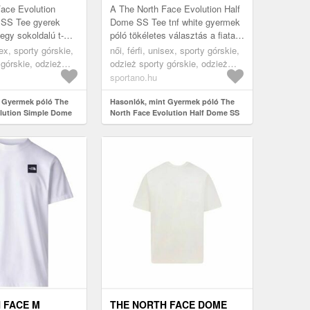
OLUTION SIMPLE
WHITE (EVOLUTION HALF
ace Evolution
A The North Face Evolution Half
8F9ZFN41)
DOME NF0A8CZ8FN41)
SS Tee gyerek
Dome SS Tee tnf white gyermek
 egy sokoldalú t-
póló tökéletes választás a fiatal
ális különböző
kalandorok számára. Magas
sex, sporty górskie,
női, férfi, unisex, sporty górskie,
kre. Pamut és
minőségű pamutból készült...
 górskie, odzież
odzież sporty górskie, odzież
e koszulka, fehér
sporty górskie koszulka, fehér
sportano.hu
t Gyermek póló The
Hasonlók, mint Gyermek póló The
lution Simple Dome
North Face Evolution Half Dome SS
e (Evolution Simple
Tee tnf white (Evolution Half Dome
ZFN41)
NF0A8CZ8FN41)
 FACE M
THE NORTH FACE DOME