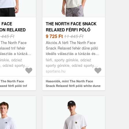
 FACE
THE NORTH FACE SNACK
ON RELAXED
RELAXED FÉRFI PÓLÓ
Ó TNF WHITE
 445 Ft
WHITE DUNE (SNACK
9 725
Ft
11 445 Ft
ION RELAXED
RELAXED NF0A8G9RQLI1)
i The North Face
Akciós.A férfi The North Face
N41)
elaxed tnf fehér
Snack Relaxed fehér dűne póló
álasztás a túrázás
ideális választás a túrázás és
k, akik a
aktív pihenés kedvelőinek. A
górskie, odzież
férfi, sporty górskie, odzież
a funkcionalitást
lélegző anyag felhasználásának
e, odzież sporty
sporty górskie, odzież sporty
kös...
lka, fehér
górskie koszulka, fehér
sportano.hu
 The North Face
Hasonlók, mint The North Face
axed férfi póló tnf
Snack Relaxed férfi póló white dune
tion Relaxed
(Snack Relaxed NF0A8G9RQLI1)
1)