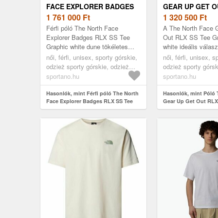
FACE EXPLORER BADGES
GEAR UP GET O
RLX SS TEE GRAPHIC
1 761 000
Ft
TEE GRAPHIC T
1 320 500
Ft
WHITE DUNE (EXPLORER
(GEAR UP GET 
Férfi póló The North Face
A The North Face 
BADGES RLX TEE GRAPHIC
TEE GRAPHIC
Explorer Badges RLX SS Tee
Out RLX SS Tee Gr
Graphic white dune tökéletes
white ideális válas
NF0A8JA1QLI1)
NF0A8JB4FN41)
választás a aktív életstílust
életstílust kedvelő
női, férfi, unisex, sporty górskie,
női, férfi, unisex, s
kedvelők számára. 100%-ban
akik a kényelmet és
odzież sporty górskie, odzież
odzież sporty górsk
pamutból...
sporty górskie koszulka, fehér
sporty górskie kosz
sportano.hu
sportano.hu
Hasonlók, mint Férfi póló The North
Hasonlók, mint Póló 
Face Explorer Badges RLX SS Tee
Gear Up Get Out RLX
Graphic white dune (Explorer
Graphic tnf white (G
Badges RLX Tee Graphic
RLX SS Tee Graphic
NF0A8JA1QLI1)