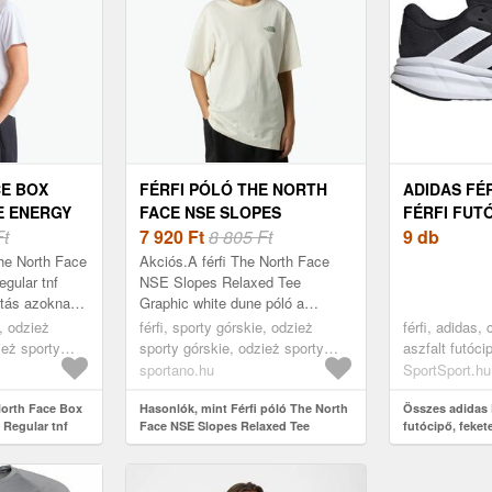
CE BOX
FÉRFI PÓLÓ THE NORTH
ADIDAS FÉ
E ENERGY
FACE NSE SLOPES
FÉRFI FUT
HITE (BOX
Ft
RELAXED TEE GRAPHIC
7 920
Ft
8 805 Ft
FEKETEMÉR
9 db
EGULAR
WHITE DUNE (NSE SLOPES
The North Face
Akciós.A férfi The North Face
RELAXED TEE GRAPHIC
gular tnf
NSE Slopes Relaxed Tee
ztás azoknak
Graphic white dune póló a
NF0A8E4EQLI1)
a mindennapi
hétköznapi póló funkcionalitását
e, odzież
férfi, sporty górskie, odzież
férfi, adidas, 
st keresik....
kínálja sportos kiadásban,
ież sporty
sporty górskie, odzież sporty
aszfalt futóci
megfelelve az a...
ehér
górskie koszulka, fehér
sportano.hu
SportSport.hu
North Face Box
Hasonlók, mint Férfi póló The North
Összes adidas F
 Regular tnf
Face NSE Slopes Relaxed Tee
futócipő, feket
gy Regular
Graphic White Dune (NSE Slopes
Relaxed Tee Graphic
NF0A8E4EQLI1)