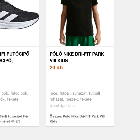
RFI FUTÓCIPŐ
PÓLÓ NIKE DRI-FIT PARK
ÓCIPŐ,
VIII KIDS
ET 44 2/3
20 db
cipők, futócipők,
nike, futball, ruházat, futball
pők, fekete
ruházat, mezek, fekete
SportSport.hu
érfi futócipő Férfi
Összes Póló Nike Dri-FIT Park VIII
eméret 44 2/3
Kids