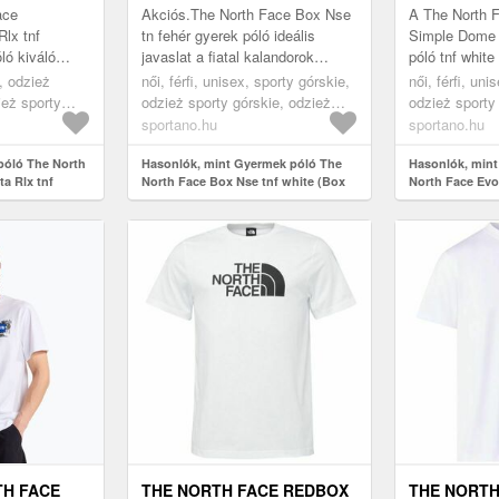
P BARISTA
SS NF0A8EFNFN41)
WHITE (EV
ace
Akciós.The North Face Box Nse
A The North F
D91)
DOME NF0A
lx tnf
tn fehér gyerek póló ideális
Simple Dome 
óló kiváló
javaslat a fiatal kalandorok
póló tnf white
mára, akik a
számára a szabadban. Magas
shirt, ami ide
e, odzież
női, férfi, unisex, sporty górskie,
női, férfi, uni
ust értékelik a
minőségű pamutból készült,
tevékenysége
ież sporty
odzież sporty górskie, odzież
odzież sporty
amely biztos...
poliészt...
ehér
sporty górskie koszulka, fehér
sporty górski
sportano.hu
sportano.hu
 póló The North
Hasonlók, mint Gyermek póló The
Hasonlók, min
a Rlx tnf
North Face Box Nse tnf white (Box
North Face Evo
asecamp Barista
Nse Regular SS NF0A8EFNFN41)
SS Tee tnf whit
Dome NF0A8F9
TH FACE
THE NORTH FACE REDBOX
THE NORTH