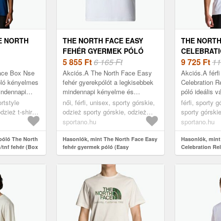
E NORTH
THE NORTH FACE EASY
THE NORTH
FEHÉR GYERMEK PÓLÓ
CELEBRATI
EHÉR (BOX
(EASY NF0A8EHGFN41)
5 855
Ft
6 165 Ft
FÉRFI PÓL
9 725
Ft
11
4B1)
(CELEBRAT
Face Box Nse
Akciós.A The North Face Easy
Akciós.A férf
NF0A8GAQF
póló kényelmes
fehér gyerekpólót a legkisebbek
Celebration R
mindennapi
mindennapi kényelme és
póló ideális v
alacsonyabb
aktivitásaik figyelembevételével
szerelmeseine
ortstyle
női, férfi, unisex, sporty górskie,
férfi, sporty 
 sorá...
tervezték. Gondosan kiválasztott
kényelmet és 
dzież t-shirt,
odzież sporty górskie, odzież
sporty górski
anya...
értékel...
sporty górskie koszulka, fehér
górskie koszu
sportano.hu
sportano.hu
 póló The North
Hasonlók, mint The North Face Easy
Hasonlók, mint
/tnf fehér (Box
fehér gyermek póló (Easy
Celebration Rel
NF0A8EHGFN41)
white (Celebra
NF0A8GAQFN4