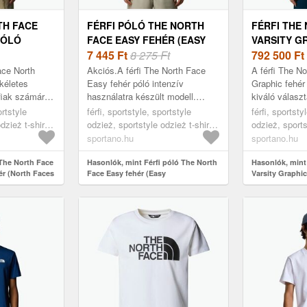
TH FACE
FÉRFI PÓLÓ THE NORTH
FÉRFI THE
PÓLÓ
FACE EASY FEHÉR (EASY
VARSITY G
FACES
NF0A8A6CFN41004)
7 445
Ft
8 275 Ft
DŰNE PÓLÓ
792 500
Ft
GRAPHIC
ace North
Akciós.A férfi The North Face
A férfi The No
NF0A89DGQ
kéletes
Easy fehér póló intenzív
Graphic fehé
fiak számára,
használatra készült modell.
kiváló válasz
nyelmet és a
Lélegző anyag aktívaknak A
értékelik a ké
ortstyle
férfi, sportstyle, sportstyle
férfi, sportsty
okban. ...
modell poliészter keverékből
a mindennapi 
dzież t-shirt,
odzież, sportstyle odzież t-shirt,
odzież, sports
készült kötött ...
fehér
fehér
sportano.hu
sportano.hu
 The North Face
Hasonlók, mint Férfi póló The North
Hasonlók, mint
ér (North Faces
Face Easy fehér (Easy
Varsity Graphi
NF0A8A6CFN41004)
(Varsity Grap