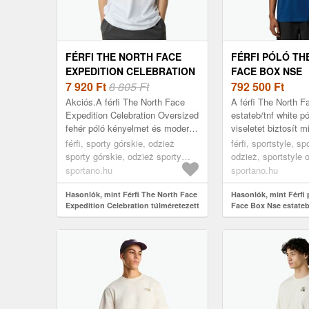
FÉRFI THE NORTH FACE
FÉRFI PÓLÓ TH
EXPEDITION CELEBRATION
FACE BOX NSE
TÚLMÉRETEZETT FEHÉR
7 920
Ft
8 805 Ft
ESTATEB/TNF F
792 500
Ft
PÓLÓ (EXPEDITION
NSE NF0A87NPH
Akciós.A férfi The North Face
A férfi The North 
CELEBRATION OVERSIZED
Expedition Celebration Oversized
estateb/tnf white 
fehér póló kényelmet és modern
viseletet biztosít 
NF0A8E3CFN41)
stílust biztosít azoknak a
tevékenységek és 
férfi, sporty górskie, odzież
férfi, sportstyle, sp
felhasználóknak, akik értékelik
intenzitású edzések
sporty górskie, odzież sporty
odzież, sportstyle o
a...
górskie koszulka, fehér
tengerészkék
sportano.hu
sportano.hu
Hasonlók, mint Férfi The North Face
Hasonlók, mint Férfi
Expedition Celebration túlméretezett
Face Box Nse estateb
fehér póló (Expedition Celebration
Nse NF0A87NPH4B1)
Oversized NF0A8E3CFN41)