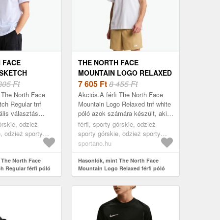
 FACE
THE NORTH FACE
 SKETCH
MOUNTAIN LOGO RELAXED
ÉRFI PÓLÓ TNF
805 Ft
FÉRFI PÓLÓ TNF WHITE
7 605
Ft
8 455 Ft
UNTAIN SKETCH
(MOUNTAIN LOGO
i The North Face
Akciós.A férfi The North Face
F0A8GUZFN41)
RELAXED NF0A8GUUFN41)
ch Regular tnf
Mountain Logo Relaxed tnf white
ális választás
póló azok számára készült, akik
fiaknak, akik a
értékelik a kényelmet és a stílust
górskie, odzież
férfi, sporty górskie, odzież
 stílust keresik a
a mindennapi használat so...
e, odzież sporty
sporty górskie, odzież sporty
lka, fehér
górskie koszulka, fehér
sportano.hu
 The North Face
Hasonlók, mint The North Face
h Regular férfi póló
Mountain Logo Relaxed férfi póló
ntain Sketch Regular
tnf white (Mountain Logo Relaxed
1)
NF0A8GUUFN41)