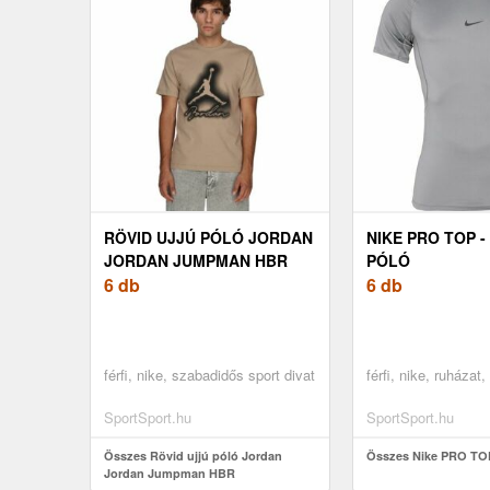
RÖVID UJJÚ PÓLÓ JORDAN
NIKE PRO TOP -
JORDAN JUMPMAN HBR
PÓLÓ
6 db
6 db
férfi, nike, szabadidős sport divat
férfi, nike, ruházat
SportSport.hu
SportSport.hu
Összes Rövid ujjú póló Jordan
Összes Nike PRO TOP 
Jordan Jumpman HBR