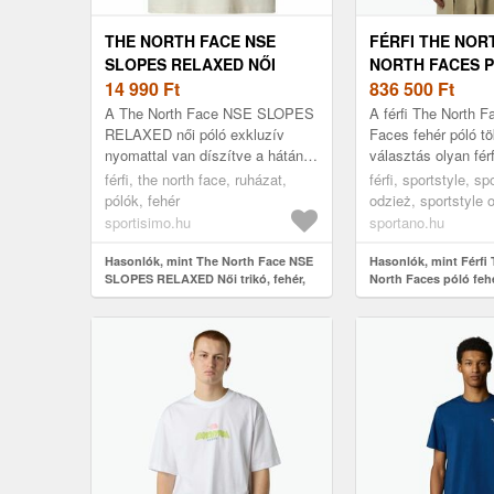
THE NORTH FACE NSE
FÉRFI THE NOR
SLOPES RELAXED NŐI
NORTH FACES 
TRIKÓ, FEHÉR, MÉRET
14 990
Ft
FEHÉR (NORTH 
836 500
Ft
NF0A87NUFN41)
A The North Face NSE SLOPES
A férfi The North F
RELAXED női póló exkluzív
Faces fehér póló tö
nyomattal van díszítve a hátán,
választás olyan fér
amit vízalapú és struktúrált
akik értékelik a ké
férfi, the north face, ruházat,
férfi, sportstyle, sp
nyomtatási technikák
stílust a mindennap
pólók, fehér
odzież, sportstyle o
kombinációj...
fehér
sportisimo.hu
sportano.hu
Hasonlók, mint The North Face NSE
Hasonlók, mint Férfi
SLOPES RELAXED Női trikó, fehér,
North Faces póló feh
méret
NF0A87NUFN41)