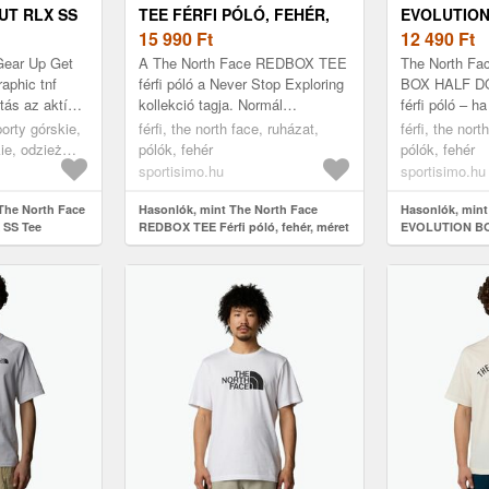
UT RLX SS
TEE FÉRFI PÓLÓ, FEHÉR,
EVOLUTION
NF WHITE
MÉRET
15 990
Ft
DOME REGU
12 490
Ft
OUT RLX SS
PÓLÓ, FEH
Gear Up Get
A The North Face REDBOX TEE
The North F
aphic tnf
férfi póló a Never Stop Exploring
BOX HALF 
ztás az aktív
kollekció tagja. Normál
férfi póló – h
k számára,
szabással rendelkezik, 100%
sokoldalú pól
porty górskie,
férfi, the north face, ruházat,
férfi, the nort
 funkciót...
pamutból készült, és nagyméretű
minden helyze
ie, odzież
pólók, fehér
pólók, fehér
l...
helyét, ezt é..
ulka, fehér
sportisimo.hu
sportisimo.hu
The North Face
Hasonlók, mint The North Face
Hasonlók, mint
 SS Tee
REDBOX TEE Férfi póló, fehér, méret
EVOLUTION B
ear Up Get Out
REGULAR Férfi 
 NF0A8JB4FN41)