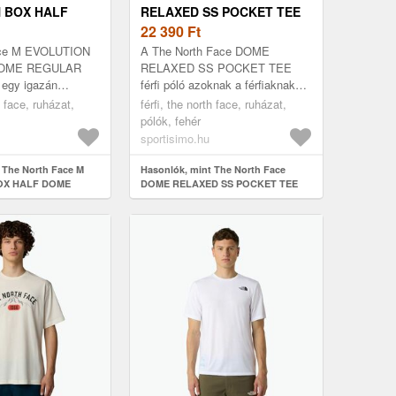
 BOX HALF
RELAXED SS POCKET TEE
LAR FÉRFI
FÉRFI PÓLÓ, FEHÉR,
22 390
Ft
ÉR, MÉRET
MÉRET
ace M EVOLUTION
A The North Face DOME
DOME REGULAR
RELAXED SS POCKET TEE
a egy igazán
férfi póló azoknak a férfiaknak
óra vágysz, ami
készült, akik kényelmes és
h face, ruházat,
férfi, the north face, ruházat,
tben megállja a
stílusos darabot keresnek a
pólók, fehér
.
mindennapokra. R...
sportisimo.hu
 The North Face M
Hasonlók, mint The North Face
OX HALF DOME
DOME RELAXED SS POCKET TEE
póló, fehér, méret
Férfi póló, fehér, méret