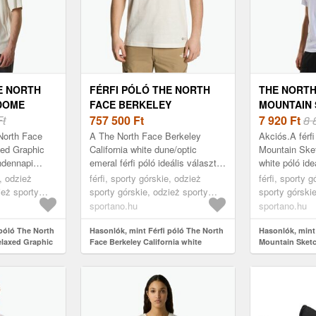
E NORTH
FÉRFI PÓLÓ THE NORTH
THE NORTH
DOME
FACE BERKELEY
MOUNTAIN
HIC FEHÉR
Ft
CALIFORNIA WHITE
757 500
Ft
REGULAR F
7 920
Ft
8 
 DOME
DUNE/OPTIC EMERAL
WHITE (MO
 North Face
A The North Face Berkeley
Akciós.A férf
HIC
(BERKELEY CALIFORNIA
REGULAR N
ed Graphic
California white dune/optic
Mountain Sket
ndennapi
emeral férfi póló ideális választás
white póló ide
NF0A87U5Y1O1)
letstílusra
azok számára, akik kényelmes
azoknak a fér
e, odzież
férfi, sporty górskie, odzież
férfi, sporty 
a modell magas
és stílusos mindennapi pólót...
komfortot és a
ież sporty
sporty górskie, odzież sporty
sporty górski
minde...
ehér
górskie koszulka, fehér
górskie koszu
sportano.hu
sportano.hu
 póló The North
Hasonlók, mint Férfi póló The North
Hasonlók, mint
laxed Graphic
Face Berkeley California white
Mountain Sketc
Dome Relaxed
dune/optic emeral (Berkeley
tnf white (Mou
LI1)
California NF0A87U5Y1O1)
NF0A8GUZFN4