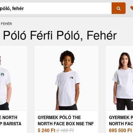
, FEHÉR
 Póló Férfi Póló, Fehér
E NORTH
GYERMEK PÓLÓ THE
GYERMEK 
P BARISTA
NORTH FACE BOX NSE TNF
NORTH FAC
PACIFIC
WHITE (BOX NSE REGULAR
5 240
Ft
6 165 Ft
SIMPLE DO
695 500
Ft