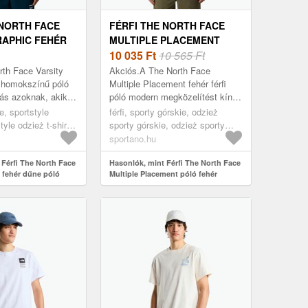
 NORTH FACE
FÉRFI THE NORTH FACE
RAPHIC FEHÉR
MULTIPLE PLACEMENT
 (VARSITY
PÓLÓ FEHÉR (MULTIPLE
10 035
Ft
10 565 Ft
PLACEMENT
rth Face Varsity
Akciós.A The North Face
LI1001)
NF0A8E1BFN41)
r homokszínű póló
Multiple Placement fehér férfi
tás azoknak, akik
póló modern megközelítést kínál
nyelmet és a stílust
a mindennapi aktivitásokhoz,
le, sportstyle
férfi, sporty górskie, odzież
öltözkö...
valamint fejlettebb
tyle odzież t-shirt,
sporty górskie, odzież sporty
anyagtecnológiák a...
górskie koszulka, fehér
sportano.hu
 Férfi The North Face
Hasonlók, mint Férfi The North Face
c fehér dűne póló
Multiple Placement póló fehér
hic NF0A89DGQLI1001)
(Multiple Placement NF0A8E1BFN41)