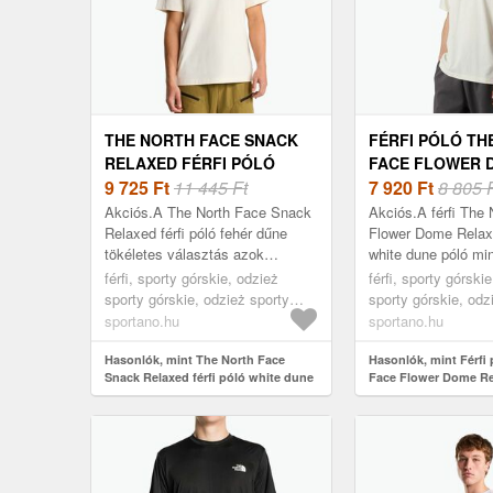
THE NORTH FACE SNACK
FÉRFI PÓLÓ TH
RELAXED FÉRFI PÓLÓ
FACE FLOWER 
WHITE DUNE (SNACK
9 725
Ft
11 445 Ft
RELAXED GRAP
7 920
Ft
8 805 
RELAXED NF0A8GB4QLI1)
DUNE (FLOWER
Akciós.A The North Face Snack
Akciós.A férfi The
RELAXED GRAP
Relaxed férfi póló fehér dűne
Flower Dome Relax
tökéletes választás azok
white dune póló mi
NF0A8EGXQLI1)
számára, akik értékelik a
kényelem és aktív é
férfi, sporty górskie, odzież
férfi, sporty górski
kényelmet és a stílust a
lett tervezve. Ez 
sporty górskie, odzież sporty
sporty górskie, odz
mindennapokban. Ma...
légát...
górskie koszulka, fehér
górskie koszulka, f
sportano.hu
sportano.hu
Hasonlók, mint The North Face
Hasonlók, mint Férfi
Snack Relaxed férfi póló white dune
Face Flower Dome Re
(Snack Relaxed NF0A8GB4QLI1)
fehér dune (Flower 
Graphic NF0A8EGXQ