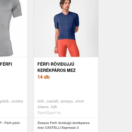
 FÉRFI
FÉRFI RÖVIDUJJÚ
KERÉKPÁROS MEZ
CASTELLI ESPRESSO 2
14 db
, pólók, szürke
férfi, castelli, jerseys, short
sleeve, kék
SportSport.hu
- Férfi póló
Összes Férfi rövidujjú kerékpáros
mez CASTELLI Espresso 2