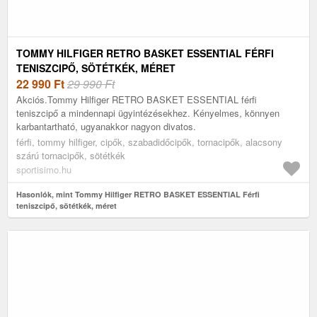
TOMMY HILFIGER RETRO BASKET ESSENTIAL FÉRFI
TENISZCIPŐ, SÖTÉTKÉK, MÉRET
22 990
Ft
29 990 Ft
Akciós.Tommy Hilfiger RETRO BASKET ESSENTIAL férfi
teniszcipő a mindennapi ügyintézésekhez. Kényelmes, könnyen
karbantartható, ugyanakkor nagyon divatos.
férfi, tommy hilfiger, cipők, szabadidőcipők, tornacipők, alacsony
szárú tornacipők, sötétkék
sportisimo.hu
Hasonlók, mint Tommy Hilfiger RETRO BASKET ESSENTIAL Férfi
teniszcipő, sötétkék, méret