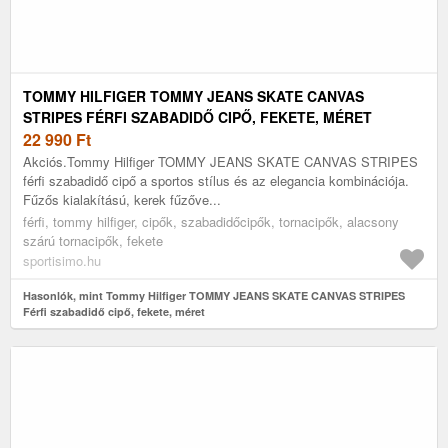
TOMMY HILFIGER TOMMY JEANS SKATE CANVAS
STRIPES FÉRFI SZABADIDŐ CIPŐ, FEKETE, MÉRET
22 990
Ft
Akciós.Tommy Hilfiger TOMMY JEANS SKATE CANVAS STRIPES
férfi szabadidő cipő a sportos stílus és az elegancia kombinációja.
Fűzős kialakítású, kerek fűzőve...
férfi, tommy hilfiger, cipők, szabadidőcipők, tornacipők, alacsony
szárú tornacipők, fekete
sportisimo.hu
Hasonlók, mint Tommy Hilfiger TOMMY JEANS SKATE CANVAS STRIPES
Férfi szabadidő cipő, fekete, méret