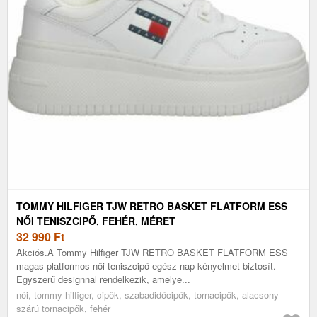
TOMMY HILFIGER TJW RETRO BASKET FLATFORM ESS
NŐI TENISZCIPŐ, FEHÉR, MÉRET
32 990
Ft
Akciós.A Tommy Hilfiger TJW RETRO BASKET FLATFORM ESS
magas platformos női teniszcipő egész nap kényelmet biztosít.
Egyszerű designnal rendelkezik, amelye...
női, tommy hilfiger, cipők, szabadidőcipők, tornacipők, alacsony
szárú tornacipők, fehér