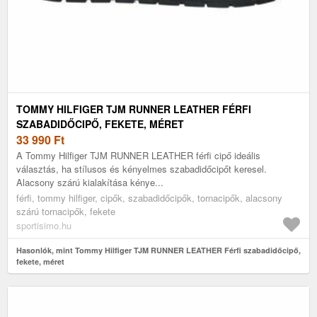
TOMMY HILFIGER TJM RUNNER LEATHER FÉRFI
SZABADIDŐCIPŐ, FEKETE, MÉRET
33 990
Ft
A Tommy Hilfiger TJM RUNNER LEATHER férfi cipő ideális
választás, ha stílusos és kényelmes szabadidőcipőt keresel.
Alacsony szárú kialakítása kénye...
férfi, tommy hilfiger, cipők, szabadidőcipők, tornacipők, alacsony
szárú tornacipők, fekete
sportisimo.hu
Hasonlók, mint Tommy Hilfiger TJM RUNNER LEATHER Férfi szabadidőcipő,
fekete, méret