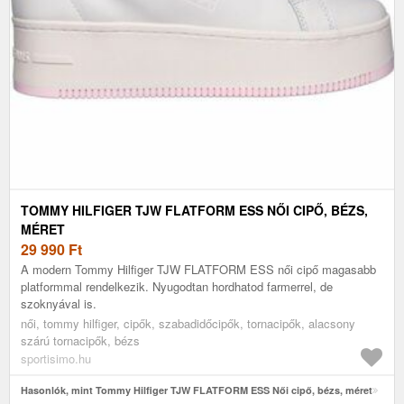
TOMMY HILFIGER TJW FLATFORM ESS NŐI CIPŐ, BÉZS,
MÉRET
29 990
Ft
A modern Tommy Hilfiger TJW FLATFORM ESS női cipő magasabb
platformmal rendelkezik. Nyugodtan hordhatod farmerrel, de
szoknyával is.
női, tommy hilfiger, cipők, szabadidőcipők, tornacipők, alacsony
szárú tornacipők, bézs
sportisimo.hu
Hasonlók, mint Tommy Hilfiger TJW FLATFORM ESS Női cipő, bézs, méret