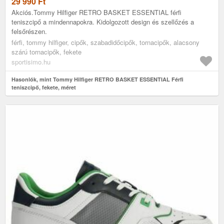
29 990
Ft
Akciós.Tommy Hilfiger RETRO BASKET ESSENTIAL férfi
teniszcipő a mindennapokra. Kidolgozott design és szellőzés a
felsőrészen.
férfi, tommy hilfiger, cipők, szabadidőcipők, tornacipők, alacsony
szárú tornacipők, fekete
sportisimo.hu
Hasonlók, mint Tommy Hilfiger RETRO BASKET ESSENTIAL Férfi
teniszcipő, fekete, méret