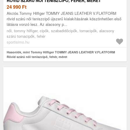
RÖVID SZÁRÚ NŐI TENISZCIPŐ, FEHÉR, MÉRET
24 990
Ft
Akciós.Tommy Hilfiger TOMMY JEANS LEATHER V.FLATFORM
rövid szárú női teniszcipő újszerű kialakításának köszönhetően első
látásra vonzó lesz. Az alacsony p...
női, tommy hilfiger, cipők, szabadidőcipők, tornacipők, alacsony
szárú tornacipők, fehér
sportisimo.hu
Hasonlók, mint Tommy Hilfiger TOMMY JEANS LEATHER V.FLATFORM
Rövid szárú női teniszcipő, fehér, méret