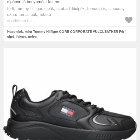
cipőben jó benyomást kelthe...
férfi, tommy hilfiger, cipők, szabadidőcipők, tornacipők, alacsony
szárú tornacipők, fekete
sportisimo.hu
Hasonlók, mint Tommy Hilfiger CORE CORPORATE VULCLEATHER Férfi
cipő, fekete, méret