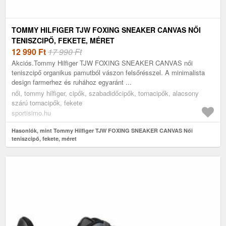
TOMMY HILFIGER TJW FOXING SNEAKER CANVAS NŐI
TENISZCIPŐ, FEKETE, MÉRET
12 990
Ft
17 990 Ft
Akciós.Tommy Hilfiger TJW FOXING SNEAKER CANVAS női
teniszcipő organikus pamutból vászon felsőrésszel. A minimalista
design farmerhez és ruhához egyaránt ...
női, tommy hilfiger, cipők, szabadidőcipők, tornacipők, alacsony
szárú tornacipők, fekete
sportisimo.hu
Hasonlók, mint Tommy Hilfiger TJW FOXING SNEAKER CANVAS Női
teniszcipő, fekete, méret