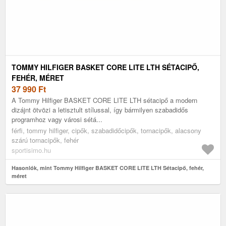
TOMMY HILFIGER BASKET CORE LITE LTH SÉTACIPŐ,
FEHÉR, MÉRET
37 990
Ft
A Tommy Hilfiger BASKET CORE LITE LTH sétacipő a modern
dizájnt ötvözi a letisztult stílussal, így bármilyen szabadidős
programhoz vagy városi sétá...
férfi, tommy hilfiger, cipők, szabadidőcipők, tornacipők, alacsony
szárú tornacipők, fehér
sportisimo.hu
Hasonlók, mint Tommy Hilfiger BASKET CORE LITE LTH Sétacipő, fehér,
méret