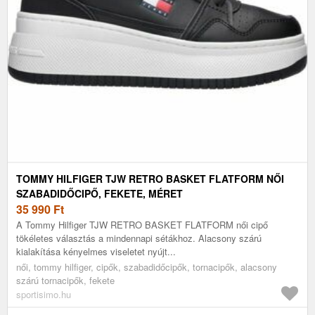
TOMMY HILFIGER TJW RETRO BASKET FLATFORM NŐI
SZABADIDŐCIPŐ, FEKETE, MÉRET
35 990
Ft
A Tommy Hilfiger TJW RETRO BASKET FLATFORM női cipő
tökéletes választás a mindennapi sétákhoz. Alacsony szárú
kialakítása kényelmes viseletet nyújt...
női, tommy hilfiger, cipők, szabadidőcipők, tornacipők, alacsony
szárú tornacipők, fekete
sportisimo.hu