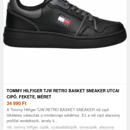
TOMMY HILFIGER TJW RETRO BASKET SNEAKER UTCAI
CIPŐ, FEKETE, MÉRET
34 990
Ft
A Tommy Hilfiger TJW RETRO BASKET SNEAKER női cipő
tökéletes választás a mindennapi sétákhoz. Ez a női cipő alacsony
profillal rendelkezik, amely k...
női, tommy hilfiger, cipők, szabadidőcipők, tornacipők, alacsony