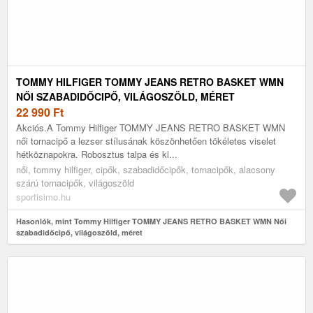
TOMMY HILFIGER TOMMY JEANS RETRO BASKET WMN
NŐI SZABADIDŐCIPŐ, VILÁGOSZÖLD, MÉRET
22 990
Ft
Akciós.A Tommy Hilfiger TOMMY JEANS RETRO BASKET WMN
női tornacipő a lezser stílusának köszönhetően tökéletes viselet
hétköznapokra. Robosztus talpa és kl...
női, tommy hilfiger, cipők, szabadidőcipők, tornacipők, alacsony
szárú tornacipők, világoszöld
sportisimo.hu
Hasonlók, mint Tommy Hilfiger TOMMY JEANS RETRO BASKET WMN Női
szabadidőcipő, világoszöld, méret