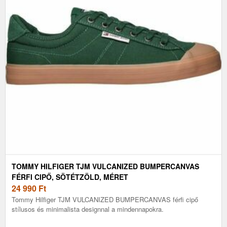
TOMMY HILFIGER TJM VULCANIZED BUMPERCANVAS
FÉRFI CIPŐ, SÖTÉTZÖLD, MÉRET
24 990
Ft
Tommy Hilfiger TJM VULCANIZED BUMPERCANVAS férfi cipő
stílusos és minimalista designnal a mindennapokra.