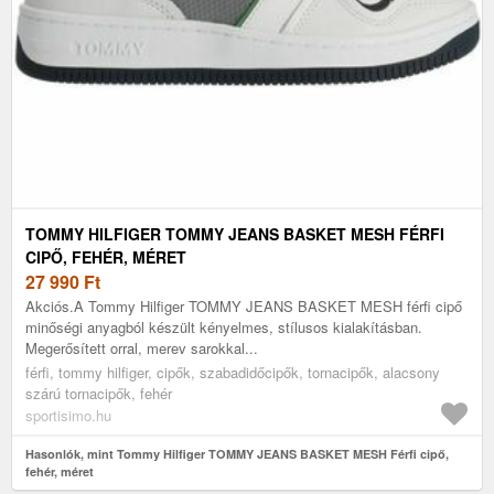
TOMMY HILFIGER TOMMY JEANS BASKET MESH FÉRFI
CIPŐ, FEHÉR, MÉRET
27 990
Ft
Akciós.A Tommy Hilfiger TOMMY JEANS BASKET MESH férfi cipő
minőségi anyagból készült kényelmes, stílusos kialakításban.
Megerősített orral, merev sarokkal...
férfi, tommy hilfiger, cipők, szabadidőcipők, tornacipők, alacsony
szárú tornacipők, fehér
sportisimo.hu
Hasonlók, mint Tommy Hilfiger TOMMY JEANS BASKET MESH Férfi cipő,
fehér, méret