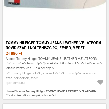
TOMMY HILFIGER TOMMY JEANS LEATHER V.FLATFORM
RÖVID SZÁRÚ NŐI TENISZCIPŐ, FEHÉR, MÉRET
24 990
Ft
Akciós.Tommy Hilfiger TOMMY JEANS LEATHER V.FLATFORM
rövid szárú női teniszcipő újszerű kialakításának köszönhetően első
látásra vonzó lesz. Az alacsony p...
női, tommy hilfiger, cipők, szabadidőcipők, tornacipők, alacsony
szárú tornacipők, fehér
sportisimo.hu
Hasonlók, mint Tommy Hilfiger TOMMY JEANS LEATHER V.FLATFORM
Rövid szárú női teniszcipő, fehér, méret