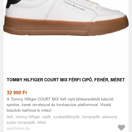
TOMMY HILFIGER COURT MIX FÉRFI CIPŐ, FEHÉR, MÉRET
32 990
Ft
A Tommy Hilfiger COURT MIX férfi cipő bőrkeverékből készült,
sportos, kerek orr-résszel és kontrasztos platformmal. Viseld
büszkén bárhová is mész!
férfi, tommy hilfiger, cipők, szabadidőcipők, tornacipők, alacsony
szárú tornacipők, fehér
sportisimo.hu