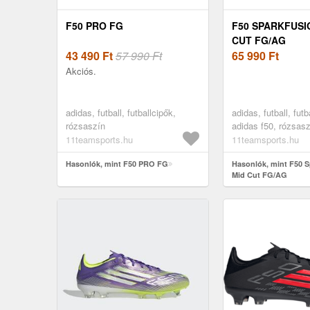
F50 PRO FG
F50 SPARKFUSI
CUT FG/AG
43 490
Ft
57 990 Ft
65 990
Ft
Akciós.
adidas, futball, futballcipők,
adidas, futball, futb
rózsaszín
adidas f50, rózsas
11teamsports.hu
11teamsports.hu
Hasonlók, mint F50 PRO FG
Hasonlók, mint F50 S
Mid Cut FG/AG