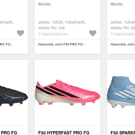
Akciós.
Akciós.
allcipők,
adidas, futball, futballcipők,
adidas, futball
adidas f50, kék
adidas f50, fe
11teamsports.hu
11teamsports
PRO FG
Hasonlók, mint F50 PRO FG
Hasonlók, mint
 PRO FG
F50 HYPERFAST PRO FG
F50 SPARK