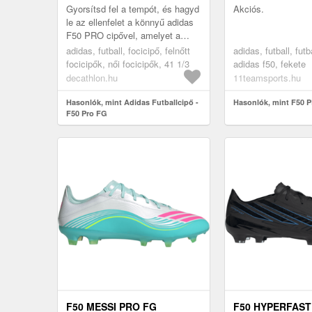
Gyorsítsd fel a tempót, és hagyd
Akciós.
le az ellenfelet a könnyű adidas
F50 PRO cipővel, amelyet a
gyors játékosok számára
adidas, futball, focicipő, felnőtt
adidas, futball, futb
terveztek. Élvezd a Sprintplat...
focicipők, női focicipők, 41 1/3
adidas f50, fekete
decathlon.hu
11teamsports.hu
Hasonlók, mint Adidas Futballcipő -
Hasonlók, mint F50 
F50 Pro FG
F50 MESSI PRO FG
F50 HYPERFAST