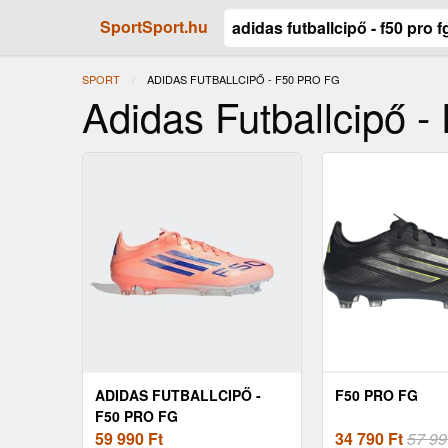
SportSport.hu
SPORT
JELENLEGI:
ADIDAS FUTBALLCIPŐ - F50 PRO FG
Adidas Futballcipő -
ADIDAS FUTBALLCIPŐ -
F50 PRO FG
F50 PRO FG
59 990
Ft
34 790
Ft
57 99