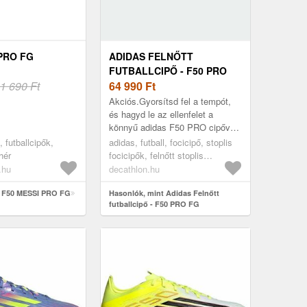
 PRO FG
ADIDAS FELNŐTT
FUTBALLCIPŐ - F50 PRO
1 690 Ft
FG
64 990
Ft
Akciós.Gyorsítsd fel a tempót,
és hagyd le az ellenfelet a
könnyű adidas F50 PRO cipővel,
amelyet a gyors játékosok
, futballcipők,
adidas, futball, focicipő, stoplis
számára terveztek. Lépj túl a
hér
focicipők, felnőtt stoplis
határaid...
focicipők, 46
.hu
decathlon.hu
t F50 MESSI PRO FG
Hasonlók, mint Adidas Felnőtt
futballcipő - F50 PRO FG