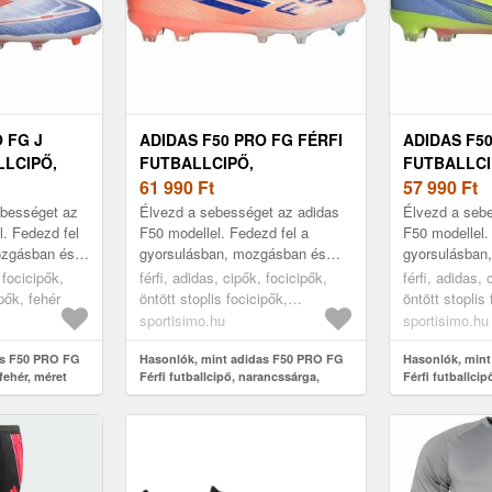
 FG J
ADIDAS F50 PRO FG FÉRFI
ADIDAS F50
LCIPŐ,
FUTBALLCIPŐ,
FUTBALLCI
NARANCSSÁRGA, MÉRET
61 990
Ft
45 1/3
57 990
Ft
46
ebességet az
Élvezd a sebességet az adidas
Élvezd a seb
l. Fedezd fel
F50 modellel. Fedezd fel a
F50 modellel.
ozgásban és
gyorsulásban, mozgásban és
gyorsulásban
maximális
sebességben rejlő maximális
sebességben r
 focicipők,
férfi, adidas, cipők, focicipők,
férfi, adidas, 
a könnyű
potenciálodat. Ez a könnyű
potenciálodat
ipők, fehér
öntött stoplis focicipők,
öntött stoplis
adidas F...
adidas F...
narancssárga
sportisimo.hu
sportisimo.hu
as F50 PRO FG
Hasonlók, mint adidas F50 PRO FG
Hasonlók, min
fehér, méret
Férfi futballcipő, narancssárga,
Férfi futballcip
méret 46