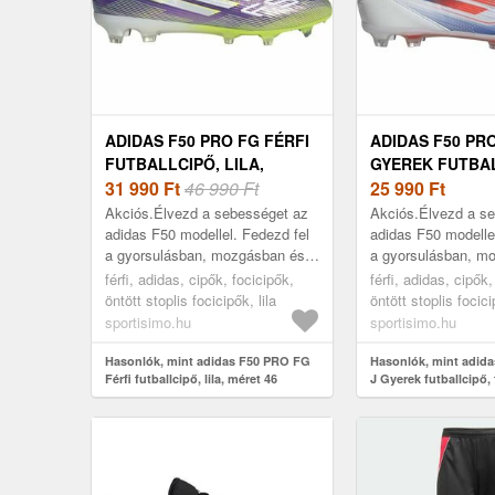
ADIDAS F50 PRO FG FÉRFI
ADIDAS F50 PRO
FUTBALLCIPŐ, LILA,
GYEREK FUTBAL
MÉRET 46
31 990
Ft
46 990 Ft
FEHÉR, MÉRET
25 990
Ft
Akciós.Élvezd a sebességet az
Akciós.Élvezd a s
adidas F50 modellel. Fedezd fel
adidas F50 modelle
a gyorsulásban, mozgásban és
a gyorsulásban, m
sebességben rejlő maximális
sebességben rejlő 
férfi, adidas, cipők, focicipők,
férfi, adidas, cipők,
potenciálodat. Ez a könnyű
potenciálodat. Ez 
öntött stoplis focicipők, lila
öntött stoplis focic
adidas F...
adidas F...
sportisimo.hu
sportisimo.hu
Hasonlók, mint adidas F50 PRO FG
Hasonlók, mint adid
Férfi futballcipő, lila, méret 46
J Gyerek futballcipő, 