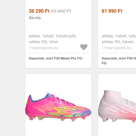
36 290
Ft
65 990 Ft
61 990
Ft
Akciós.
adidas, futball, futballcipők,
adidas, futball, futb
adidas f50, fehér
adidas f50, fekete
11teamsports.hu
11teamsports.hu
Hasonlók, mint F50 Messi Pro FG
Hasonlók, mint F50 H
FG