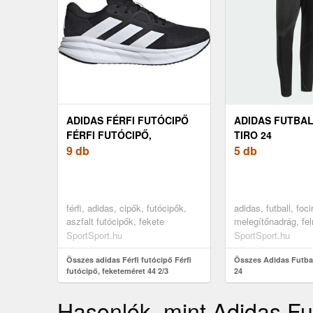
ADIDAS FÉRFI FUTÓCIPŐ
ADIDAS FUTBA
FÉRFI FUTÓCIPŐ,
TIRO 24
FEKETEMÉRET 44 2/3
9 db
5 db
férfi, adidas, cipők, futócipők,
adidas, futball, foci
aszfalt futócipők, fekete
melegítőnadrág, feln
nadrág, női futball 
SportSport.hu
SportSport.hu
Összes adidas Férfi futócipő Férfi
Összes Adidas Futbal
futócipő, feketeméret 44 2/3
24
Hasonlók, mint Adidas Fu