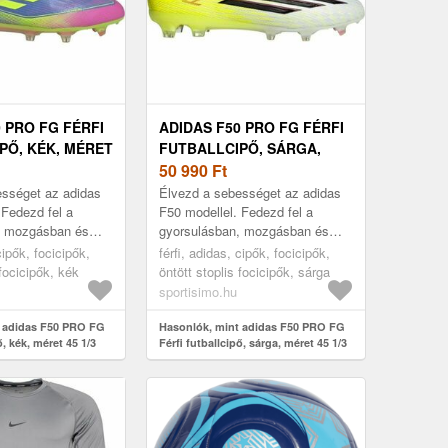
 PRO FG FÉRFI
ADIDAS F50 PRO FG FÉRFI
PŐ, KÉK, MÉRET
FUTBALLCIPŐ, SÁRGA,
MÉRET 45 1/3
50 990
Ft
ességet az adidas
Élvezd a sebességet az adidas
 Fedezd fel a
F50 modellel. Fedezd fel a
, mozgásban és
gyorsulásban, mozgásban és
ejlő maximális
sebességben rejlő maximális
cipők, focicipők,
férfi, adidas, cipők, focicipők,
. Ez a könnyű
potenciálodat. Ez a könnyű
 focicipők, kék
öntött stoplis focicipők, sárga
adidas F...
sportisimo.hu
t adidas F50 PRO FG
Hasonlók, mint adidas F50 PRO FG
ő, kék, méret 45 1/3
Férfi futballcipő, sárga, méret 45 1/3