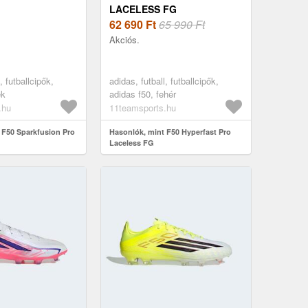
LACELESS FG
62 690
Ft
65 990 Ft
Akciós.
, futballcipők,
adidas, futball, futballcipők,
ék
adidas f50, fehér
.hu
11teamsports.hu
 F50 Sparkfusion Pro
Hasonlók, mint F50 Hyperfast Pro
Laceless FG