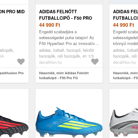
ON PRO MID
ADIDAS FELNŐTT
ADIDAS FE
FUTBALLCIPŐ - F50 PRO
FUTBALLCI
FG
44 990
Ft
FG
44 990
Ft
Engedd szabadjára a
Engedd szaba
sebességedet puha talajon! Az
sebességedet 
F50 Hyperfast Pro az innovatív
könnyű model
Haloskin+ és Halocage+
felsőrészt és
allcipők,
adidas, futball, focicipő, felnőtt
adidas, futball
technológia révén kis súlyt és
ötvözi, így gy
zín
focicipők, női focicipők, 41 1/3
focicipők, női
gyorsaságot ...
t...
decathlon.hu
decathlon.hu
parkfusion Pro
Hasonlók, mint Adidas Felnőtt
Hasonlók, mint
futballcipő - F50 Pro FG
futballcipő - F