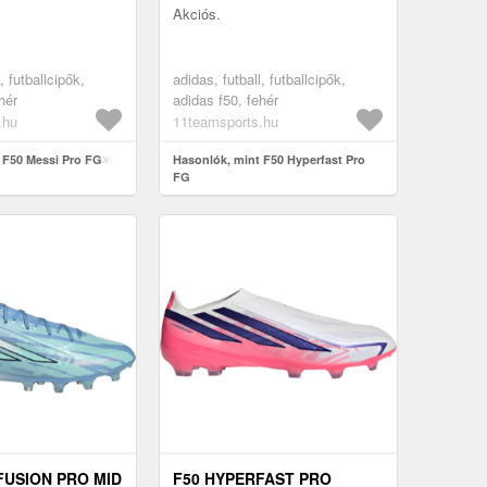
Akciós.
, futballcipők,
adidas, futball, futballcipők,
hér
adidas f50, fehér
.hu
11teamsports.hu
 F50 Messi Pro FG
Hasonlók, mint F50 Hyperfast Pro
FG
FUSION PRO MID
F50 HYPERFAST PRO