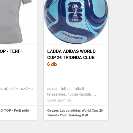
OP - FÉRFI
LABDA ADIDAS WORLD
CUP 26 TRIONDA CLUB
TRAINING BALL
6 db
uházat, pólók, szürke
adidas, futball, futball
felszerelés, futball-labdák,
tréning, kék
SportSport.hu
O TOP - Férfi póló
Összes Labda adidas World Cup 26
Trionda Club Training Ball