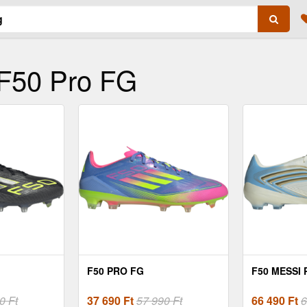
 F50 Pro FG
F50 PRO FG
F50 MESSI
0 Ft
37 690
Ft
57 990 Ft
66 490
Ft
6