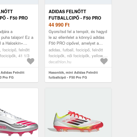
LNŐTT
ADIDAS FELNŐTT
PŐ - F50 PRO
FUTBALLCIPŐ - F50 PRO
FG
44 990
Ft
djára a
Gyorsítsd fel a tempót, és hagyd
puha talajon! Ez a
le az ellenfelet a könnyű adidas
l a Haloskin+
F50 PRO cipővel, amelyet a
 a Halocage+ tartást
gyors játékosok számára
, focicipő, felnőtt
adidas, futball, focicipő, felnőtt
ors irányváltásokat
terveztek. Élvezd a Sprintplat...
 focicipők, 41 1/3
focicipők, női focicipők, yellow,
41 1/3
decathlon.hu
 Adidas Felnőtt
Hasonlók, mint Adidas Felnőtt
50 Pro FG
futballcipő - F50 Pro FG