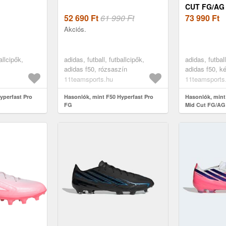
CUT FG/AG
52 690
Ft
61 990 Ft
73 990
Ft
Akciós.
allcipők,
adidas, futball, futballcipők,
adidas, futball
adidas f50, rózsaszín
adidas f50, k
11teamsports.hu
11teamsports
yperfast Pro
Hasonlók, mint F50 Hyperfast Pro
Hasonlók, mint
FG
Mid Cut FG/AG