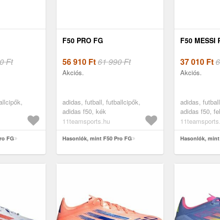
F50 PRO FG
F50 MESSI
0 Ft
56 910
Ft
61 990 Ft
37 010
Ft
6
Akciós.
Akciós.
allcipők,
adidas, futball, futballcipők,
adidas, futball
adidas f50, kék
adidas f50, fe
11teamsports.hu
11teamsports
Pro FG
Hasonlók, mint F50 Pro FG
Hasonlók, min