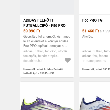
ADIDAS FELNŐTT
F50 PRO FG
FUTBALLCIPŐ - F50 PRO
FG
59 990
Ft
51 460
Ft
61 99
Gyorsítsd fel a tempót, és hagyd
Akciós.
le az ellenfelet a könnyű adidas
F50 PRO cipővel, amelyet a
gyors játékosok számára
adidas, futball, focicipő, stoplis
adidas, futball, futb
terveztek. Élvezd a Sprintplat...
focicipők, felnőtt stoplis
adidas f50, fekete
focicipők, 41 1/3
decathlon.hu
11teamsports.hu
Hasonlók, mint Adidas Felnőtt
Hasonlók, mint F50 
futballcipő - F50 Pro FG