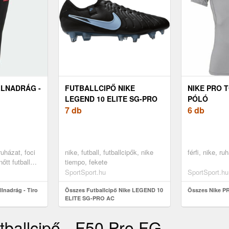
LLNADRÁG -
FUTBALLCIPŐ NIKE
NIKE PRO T
LEGEND 10 ELITE SG-PRO
PÓLÓ
AC
7 db
6 db
ruházat, foci
nike, futball, futballcipők, nike
férfi, nike, r
őtt futball
tiempo, fekete
nadrág, xl
SportSport.hu
SportSport.hu
lnadrág - Tiro
Összes Futballcipő Nike LEGEND 10
Összes Nike PR
ELITE SG-PRO AC
tballcipő - F50 Pro FG