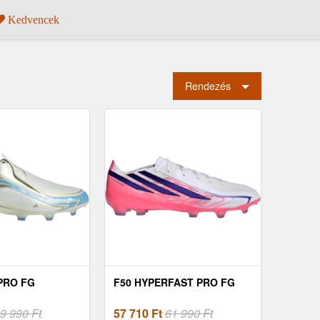
Kedvencek
Rendezés
 PRO FG
F50 HYPERFAST PRO FG
9 990 Ft
57 710
Ft
61 990 Ft