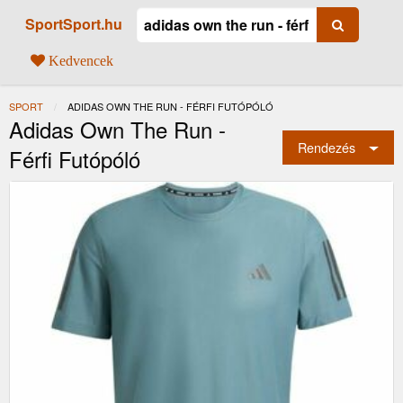
SportSport.hu
Kedvencek
SPORT
JELENLEGI:
ADIDAS OWN THE RUN - FÉRFI FUTÓPÓLÓ
Adidas Own The Run -
Rendezés
Férfi Futópóló