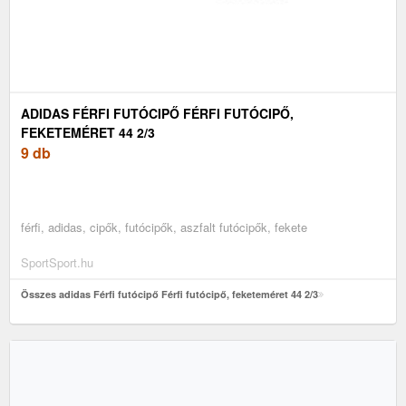
ADIDAS FÉRFI FUTÓCIPŐ FÉRFI FUTÓCIPŐ,
FEKETEMÉRET 44 2/3
9 db
férfi, adidas, cipők, futócipők, aszfalt futócipők, fekete
SportSport.hu
Összes adidas Férfi futócipő Férfi futócipő, feketeméret 44 2/3