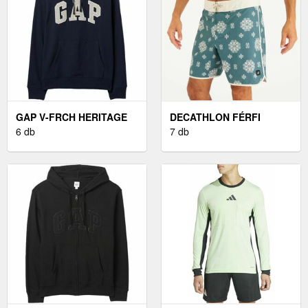
GAP V-FRCH HERITAGE
DECATHLON FÉRFI
LOGO FÉRFI PULÓVER,
6 db
BOARDSHORT, HOSSZÚ
7 db
SÖTÉTKÉK, MÉRET
SZÁRÚ, 18" - 500-AS