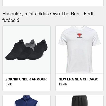
Hasonlók, mint adidas Own The Run - Férfi
futópóló
ZOKNIK UNDER ARMOUR
NEW ERA NBA CHICAGO
UNDER ARMOUR DRY
5 db
BULLS - FÉRFI PÓLÓ
12 db
RUN NO SHOW