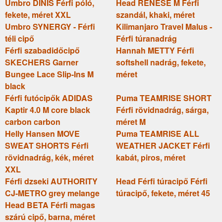
Umbro DINIS Férfi póló,
Head RENESE M Férfi
fekete, méret XXL
szandál, khaki, méret
Umbro SYNERGY - Férfi
Kilimanjaro Travel Malus -
téli cipő
Férfi túranadrág
Férfi szabadidőcipő
Hannah METTY Férfi
SKECHERS Garner
softshell nadrág, fekete,
Bungee Lace Slip-Ins M
méret
black
Férfi futócipők ADIDAS
Puma TEAMRISE SHORT
Kaptir 4.0 M core black
Férfi rövidnadrág, sárga,
carbon carbon
méret M
Helly Hansen MOVE
Puma TEAMRISE ALL
SWEAT SHORTS Férfi
WEATHER JACKET Férfi
rövidnadrág, kék, méret
kabát, piros, méret
XXL
Férfi dzseki AUTHORITY
Head Férfi túracipő Férfi
CJ-METRO grey melange
túracipő, fekete, méret 45
Head BETA Férfi magas
szárú cipő, barna, méret