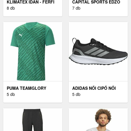
KLIMATEX IDAN - FÉRFI
CAPITAL SPORTS EDZŐ
FUNKCIONÁLIS PÓLÓ
8 db
TRIKÓ, FÉRFI, S MÉRET,
7 db
SZÜRKE
PUMA TEAMGLORY
ADIDAS NŐI CIPŐ NŐI
JERSEY FÉRFI
5 db
CIPŐ, FEKETE, MÉRET 40
5 db
FUTBALLMEZ, ZÖLD,
MÉRET