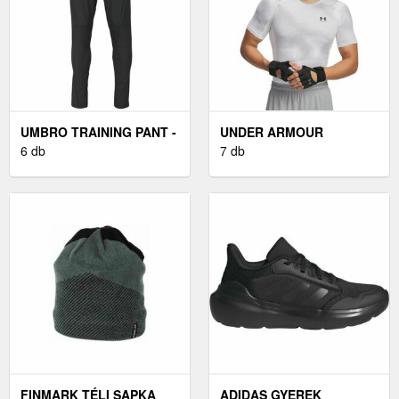
UMBRO TRAINING PANT -
UNDER ARMOUR
FÉRFI MELEGÍTŐ
6 db
HEATGEAR ARMOUR
7 db
NADRÁG
FÉRFI FELSŐ, FEHÉR,
MÉRET
FINMARK TÉLI SAPKA
ADIDAS GYEREK