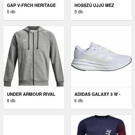
GAP V-FRCH HERITAGE
HOSSZÚ UJJÚ MEZ
LOGO FÉRFI PULÓVER,
5 db
ADIDAS REF 24 JSY LS
5 db
FEKETE, MÉRET
UNDER ARMOUR RIVAL
ADIDAS GALAXY 3 W -
FÉRFI PULÓVER,
8 db
NŐI FUTÓCIPŐ
6 db
SZÜRKE, MÉRET