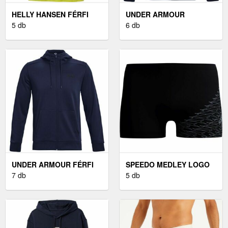
HELLY HANSEN FÉRFI
UNDER ARMOUR
PÓLÓ FÉRFI PÓLÓ,
5 db
ARMOUR FLEECE FÉRFI
6 db
SÁRGA
PULÓVER, SÖTÉTKÉK,
MÉRET S
UNDER ARMOUR FÉRFI
SPEEDO MEDLEY LOGO
PULÓVER FÉRFI
7 db
FÉRFI ÚSZÓNADRÁG,
5 db
PULÓVER, SÖTÉTKÉK,
FEKETE, MÉRET
MÉRET S