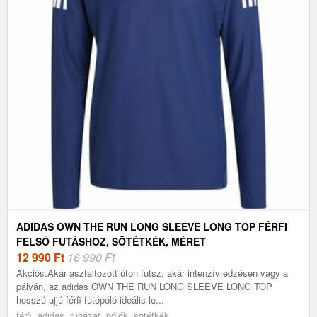
ADIDAS OWN THE RUN LONG SLEEVE LONG TOP FÉRFI
FELSŐ FUTÁSHOZ, SÖTÉTKÉK, MÉRET
12 990
Ft
16 990 Ft
Akciós.Akár aszfaltozott úton futsz, akár intenzív edzésen vagy a
pályán, az adidas OWN THE RUN LONG SLEEVE LONG TOP
hosszú ujjú férfi futópóló ideális le...
férfi, adidas, ruházat, pólók, sötétkék