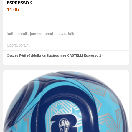
ESPRESSO 2
14 db
férfi, castelli, jerseys, short sleeve, kék
SportSport.hu
Összes Férfi rövidujjú kerékpáros mez CASTELLI Espresso 2