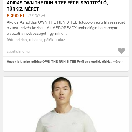
ADIDAS OWN THE RUN B TEE FÉRFI SPORTPÓLÓ,
TÜRKIZ, MÉRET
8 490
Ft
12 990 Ft
Akciós.Az adidas OWN THE RUN B TEE futópóló végig frissességet
biztosít edzés közben. Az AEROREADY technológia hatékonyan
elvezeti a nedvességet, így mind...
férfi, adidas, ruházat, pólók, türkiz
sportisimo.hu
Hasonlók, mint adidas OWN THE RUN B TEE Férfi sportpóló, türkiz, méret