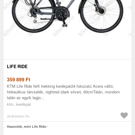
LIFE RIDE
359 899
Ft
KTM Life Ride férfi trekking kerékpár24 fokozatú Acera váltó,
hidraulikus tárcsafék, nightred (dark silver), 60cmTalán, mondom
talán az egyik legjo...
ktm, kerékpár
arukereso.hu
Hasonlók, mint Life Ride