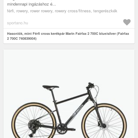
mindennapi ingázáshoz é...
férfi, rowery, rower rowery, rowery cross/fitness, tengerészkék
sportano.hu
Hasonlók, mint Férfi cross kerékpár Marin Fairfax 2 700C blue/silver (Fairfax
2 700C 740839004)