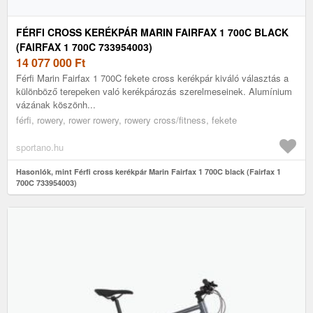
FÉRFI CROSS KERÉKPÁR MARIN FAIRFAX 1 700C BLACK
(FAIRFAX 1 700C 733954003)
14 077 000
Ft
Férfi Marin Fairfax 1 700C fekete cross kerékpár kiváló választás a
különböző terepeken való kerékpározás szerelmeseinek. Alumínium
vázának köszönh...
férfi, rowery, rower rowery, rowery cross/fitness, fekete
sportano.hu
Hasonlók, mint Férfi cross kerékpár Marin Fairfax 1 700C black (Fairfax 1
700C 733954003)