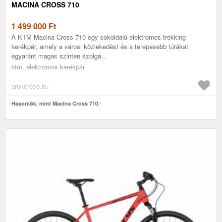
MACINA CROSS 710
1 499 000
Ft
A KTM Macina Cross 710 egy sokoldalú elektromos trekking
kerékpár, amely a városi közlekedést és a terepesebb túrákat
egyaránt magas szinten szolgá...
ktm, elektromos kerékpár
arukereso.hu
Hasonlók, mint Macina Cross 710