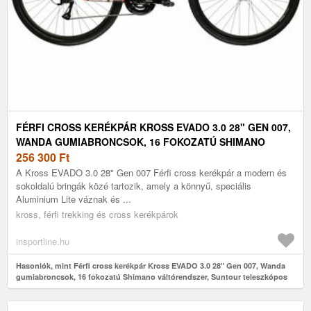
FÉRFI CROSS KERÉKPÁR KROSS EVADO 3.0 28" GEN 007,
WANDA GUMIABRONCSOK, 16 FOKOZATÚ SHIMANO
VÁLTÓRENDSZER, SUNTOUR TELESZKÓPOS VILLA
256 300
Ft
A Kross EVADO 3.0 28" Gen 007 Férfi cross kerékpár a modern és
sokoldalú bringák közé tartozik, amely a könnyű, speciális
Aluminium Lite váznak és ...
kross, férfi trekking és cross kerékpárok
insportline.hu
Hasonlók, mint Férfi cross kerékpár Kross EVADO 3.0 28" Gen 007, Wanda
gumiabroncsok, 16 fokozatú Shimano váltórendszer, Suntour teleszkópos
villa