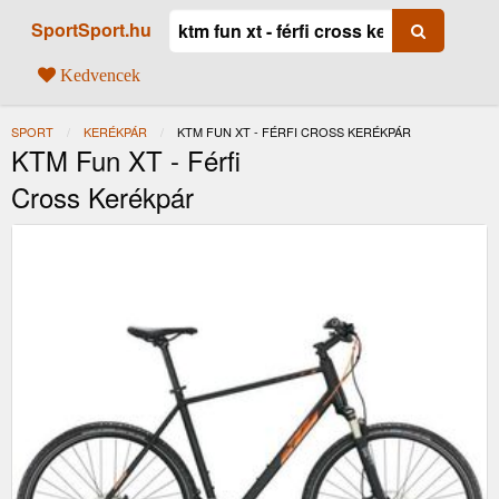
SportSport.hu
Kedvencek
SPORT
KERÉKPÁR
JELENLEGI:
KTM FUN XT - FÉRFI CROSS KERÉKPÁR
KTM Fun XT - Férfi
Cross Kerékpár