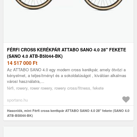
FÉRFI CROSS KERÉKPÁR ATTABO SANO 4.0 28" FEKETE
(SANO 4.0 ATB-B5I044-BK)
14 517 000
Ft
Az ATTABO SANO 4.0 egy modern cross kerékpár, amely ötvözi a
kényelmet, a teljesítményt és a sokoldalúságot , kiválóan alkalmas
városi használatra,...
férfi, rowery, rower rowery, rowery cross/fitness, fekete
sportano.hu
Hasonlók, mint Férfi cross kerékpár ATTABO SANO 4.0 28" fekete (SANO 4.0
ATB-B5I044-BK)