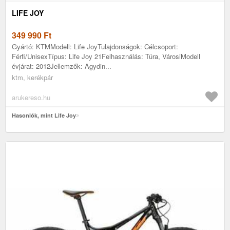
LIFE JOY
349 990
Ft
Gyártó: KTMModell: Life JoyTulajdonságok: Célcsoport:
Férfi/UnisexTípus: Life Joy 21Felhasználás: Túra, VárosiModell
évjárat: 2012Jellemzők: Agydin...
ktm, kerékpár
arukereso.hu
Hasonlók, mint Life Joy