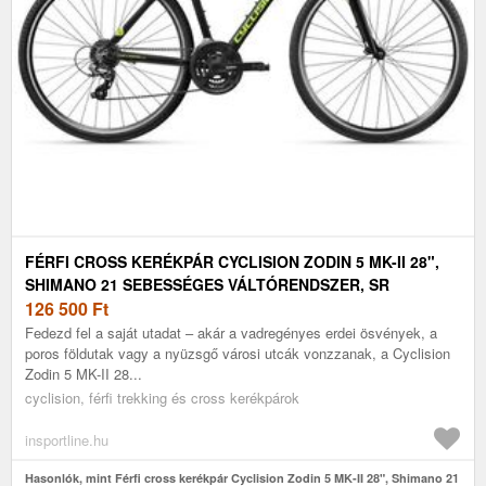
FÉRFI CROSS KERÉKPÁR CYCLISION ZODIN 5 MK-II 28",
SHIMANO 21 SEBESSÉGES VÁLTÓRENDSZER, SR
SUNTOUR M3010 RUGÓS VILLA, CHAOYANG MAKO
126 500
Ft
SHARK GUMIABRONCSOK
Fedezd fel a saját utadat – akár a vadregényes erdei ösvények, a
poros földutak vagy a nyüzsgő városi utcák vonzzanak, a Cyclision
Zodin 5 MK-II 28...
cyclision, férfi trekking és cross kerékpárok
insportline.hu
Hasonlók, mint Férfi cross kerékpár Cyclision Zodin 5 MK-II 28", Shimano 21