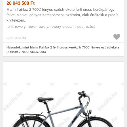
20 943 500
Ft
Marin Fairfax 2 700C fényes ezüst/fekete férfi cross kerékpár egy
fejlett ajánlat igényes kerékpárosok számára, akik értékelik a precíz
kivitelezés...
férfi, rowery, rower rowery, rowery cross/fitness, ezüst
sportano.hu
Hasonlók, mint Marin Fairfax 2 férfi cross kerékpár 700C fényes ezüst/fekete
(Fairfax 2 700C 733957005)