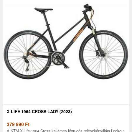
X-LIFE 1964 CROSS LADY (2023)
379 990
Ft
A KTM X-Life 1964 Cross kellemes légrugós teleszkópvillája Lockout