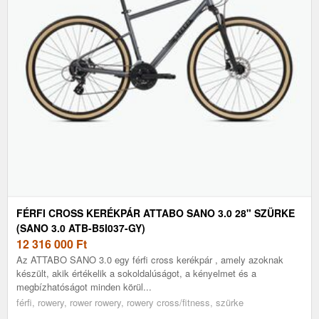
FÉRFI CROSS KERÉKPÁR ATTABO SANO 3.0 28" SZÜRKE
(SANO 3.0 ATB-B5I037-GY)
12 316 000
Ft
Az ATTABO SANO 3.0 egy férfi cross kerékpár , amely azoknak
készült, akik értékelik a sokoldalúságot, a kényelmet és a
megbízhatóságot minden körül...
férfi, rowery, rower rowery, rowery cross/fitness, szürke