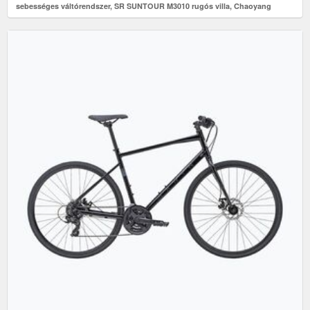
sebességes váltórendszer, SR SUNTOUR M3010 rugós villa, Chaoyang
MAKO SHARK gumiabroncsok