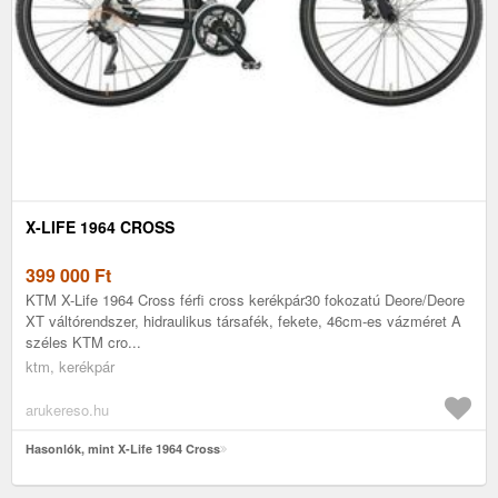
X-LIFE 1964 CROSS
399 000
Ft
KTM X-Life 1964 Cross férfi cross kerékpár30 fokozatú Deore/Deore
XT váltórendszer, hidraulikus társafék, fekete, 46cm-es vázméret A
széles KTM cro...
ktm, kerékpár
arukereso.hu
Hasonlók, mint X-Life 1964 Cross