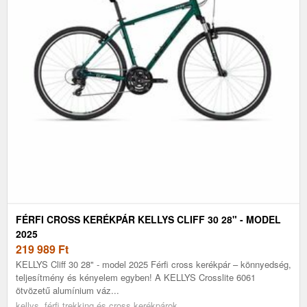
FÉRFI CROSS KERÉKPÁR KELLYS CLIFF 30 28" - MODEL
2025
219 989
Ft
KELLYS Cliff 30 28" - model 2025 Férfi cross kerékpár – könnyedség,
teljesítmény és kényelem egyben! A KELLYS Crosslite 6061
ötvözetű alumínium váz...
kellys, férfi trekking és cross kerékpárok