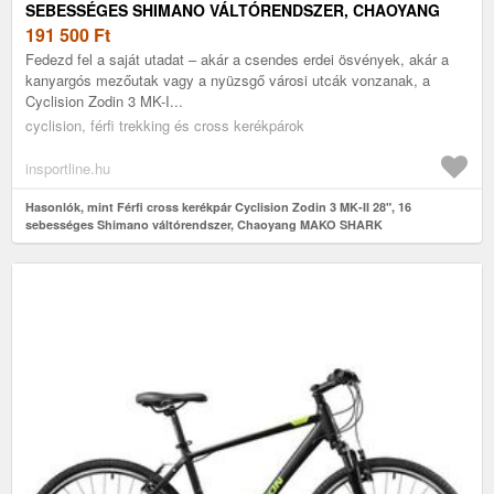
SEBESSÉGES SHIMANO VÁLTÓRENDSZER, CHAOYANG
MAKO SHARK GUMIABRONCSOK, SHIMANO MECHANIKUS
191 500
Ft
TÁRCSAFÉK
Fedezd fel a saját utadat – akár a csendes erdei ösvények, akár a
kanyargós mezőutak vagy a nyüzsgő városi utcák vonzanak, a
Cyclision Zodin 3 MK-I...
cyclision, férfi trekking és cross kerékpárok
insportline.hu
Hasonlók, mint Férfi cross kerékpár Cyclision Zodin 3 MK-II 28", 16
sebességes Shimano váltórendszer, Chaoyang MAKO SHARK
gumiabroncsok, Shimano mechanikus tárcsafék