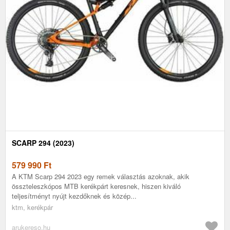
SCARP 294 (2023)
579 990
Ft
A KTM Scarp 294 2023 egy remek választás azoknak, akik
összteleszkópos MTB kerékpárt keresnek, hiszen kiváló
teljesítményt nyújt kezdőknek és közép...
ktm, kerékpár
arukereso.hu