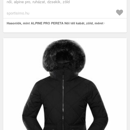
női, alpine pro, ruházat, dzsekik, zöld
sportisimo.hu
Hasonlók, mint ALPINE PRO PERETA Női téli kabát, zöld, méret