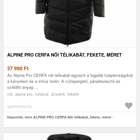
ALPINE PRO CERFA NŐI TÉLIKABÁT, FEKETE, MÉRET
37 990
Ft
Az Alpine Pro CERFA női télikabát egyesíti a legjobb tulajdonságokat
a kényelem és a stílus terén. A vízlepergető, páraáteresztő és
szélálló anyag ...
női, alpine pro, ruházat, dzsekik, fekete
sportisimo.hu
Hasonlók, mint ALPINE PRO CERFA Női télikabát, fekete, méret