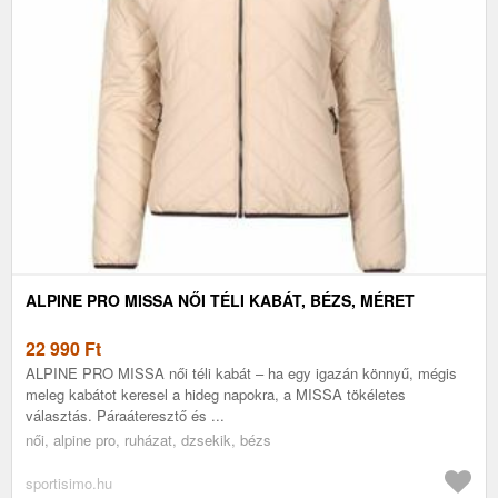
ALPINE PRO MISSA NŐI TÉLI KABÁT, BÉZS, MÉRET
22 990
Ft
ALPINE PRO MISSA női téli kabát – ha egy igazán könnyű, mégis
meleg kabátot keresel a hideg napokra, a MISSA tökéletes
választás. Páraáteresztő és ...
női, alpine pro, ruházat, dzsekik, bézs
sportisimo.hu