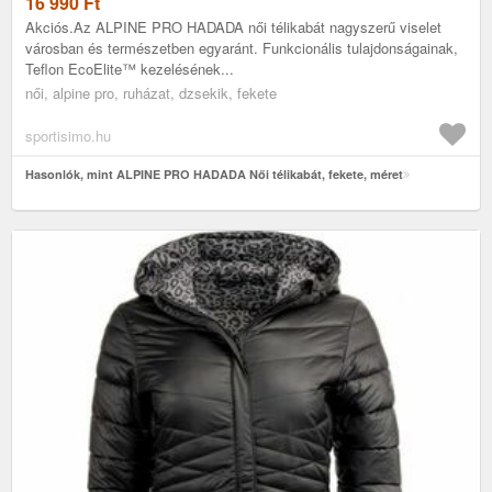
16 990
Ft
Akciós.Az ALPINE PRO HADADA női télikabát nagyszerű viselet
városban és természetben egyaránt. Funkcionális tulajdonságainak,
Teflon EcoElite™ kezelésének...
női, alpine pro, ruházat, dzsekik, fekete
sportisimo.hu
Hasonlók, mint ALPINE PRO HADADA Női télikabát, fekete, méret