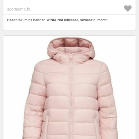
sportisimo.hu
Hasonlók, mint Hannah WINIA Női télikabát, rózsaszín, méret