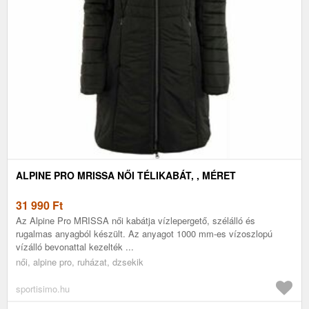
ALPINE PRO MRISSA NŐI TÉLIKABÁT, , MÉRET
31 990
Ft
Az Alpine Pro MRISSA női kabátja vízlepergető, szélálló és
rugalmas anyagból készült. Az anyagot 1000 mm-es vízoszlopú
vízálló bevonattal kezelték ...
női, alpine pro, ruházat, dzsekik
sportisimo.hu