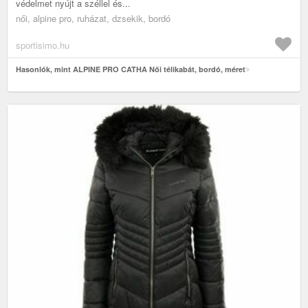
védelmet nyújt a széllel és...
női, alpine pro, ruházat, dzsekik, bordó
sportisimo.hu
Hasonlók, mint ALPINE PRO CATHA Női télikabát, bordó, méret