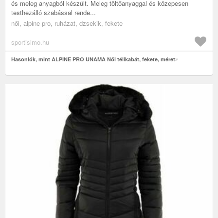
és meleg anyagból készült. Meleg töltőanyaggal és közepesen
testhezálló szabással rende...
női, alpine pro, ruházat, dzsekik, fekete
sportisimo.hu
Hasonlók, mint ALPINE PRO UNAMA Női télikabát, fekete, méret