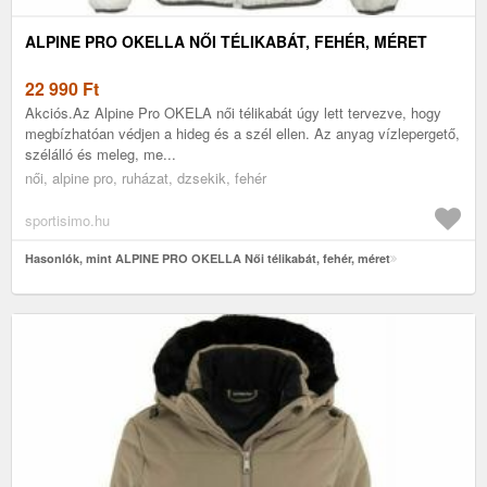
ALPINE PRO OKELLA NŐI TÉLIKABÁT, FEHÉR, MÉRET
22 990
Ft
Akciós.Az Alpine Pro OKELA női télikabát úgy lett tervezve, hogy
megbízhatóan védjen a hideg és a szél ellen. Az anyag vízlepergető,
szélálló és meleg, me...
női, alpine pro, ruházat, dzsekik, fehér
sportisimo.hu
Hasonlók, mint ALPINE PRO OKELLA Női télikabát, fehér, méret