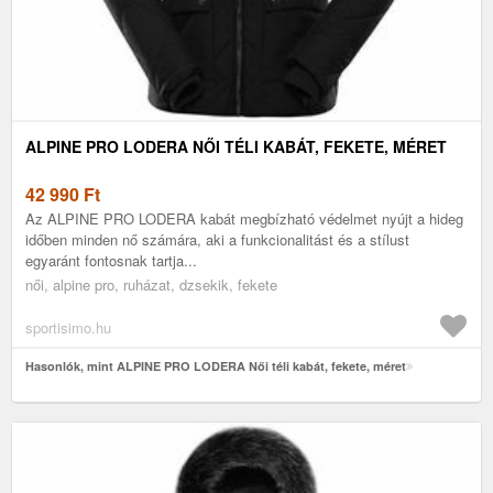
ALPINE PRO LODERA NŐI TÉLI KABÁT, FEKETE, MÉRET
42 990
Ft
Az ALPINE PRO LODERA kabát megbízható védelmet nyújt a hideg
időben minden nő számára, aki a funkcionalitást és a stílust
egyaránt fontosnak tartja...
női, alpine pro, ruházat, dzsekik, fekete
sportisimo.hu
Hasonlók, mint ALPINE PRO LODERA Női téli kabát, fekete, méret