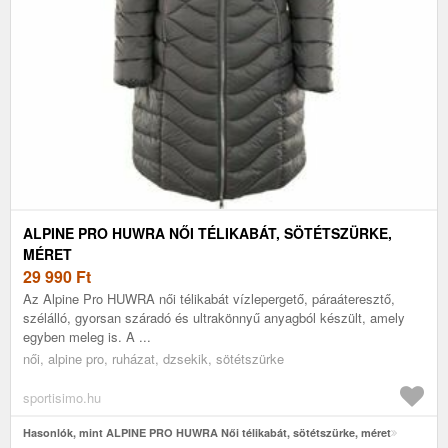
ALPINE PRO HUWRA NŐI TÉLIKABÁT, SÖTÉTSZÜRKE,
MÉRET
29 990
Ft
Az Alpine Pro HUWRA női télikabát vízlepergető, páraáteresztő,
szélálló, gyorsan száradó és ultrakönnyű anyagból készült, amely
egyben meleg is. A ...
női, alpine pro, ruházat, dzsekik, sötétszürke
sportisimo.hu
Hasonlók, mint ALPINE PRO HUWRA Női télikabát, sötétszürke, méret