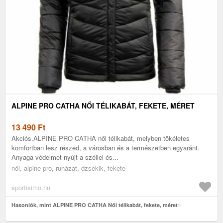
ALPINE PRO CATHA NŐI TÉLIKABÁT, FEKETE, MÉRET
13 490
Ft
Akciós.ALPINE PRO CATHA női télikabát, melyben tökéletes
komfortban lesz részed, a városban és a természetben egyaránt.
Anyaga védelmet nyújt a széllel és...
női, alpine pro, ruházat, dzsekik, fekete
sportisimo.hu
Hasonlók, mint ALPINE PRO CATHA Női télikabát, fekete, méret