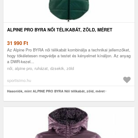
ALPINE PRO BYRA NŐI TÉLIKABÁT, ZÖLD, MÉRET
31 990
Ft
Az Alpine Pro BYRA női télikabát kombinálja a technikai jellemzőket,
hogy tökéletesen megvédje a testet és kényelmet kínáljon. Az anyag
a DWR-kezel...
női, alpine pro, ruházat, dzsekik, zöld
sportisimo.hu
Hasonlók, mint ALPINE PRO BYRA Női télikabát, zöld, méret