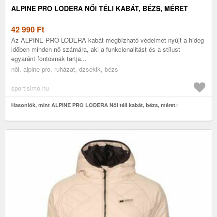
ALPINE PRO LODERA NŐI TÉLI KABÁT, BÉZS, MÉRET
42 990
Ft
Az ALPINE PRO LODERA kabát megbízható védelmet nyújt a hideg
időben minden nő számára, aki a funkcionalitást és a stílust
egyaránt fontosnak tartja...
női, alpine pro, ruházat, dzsekik, bézs
sportisimo.hu
Hasonlók, mint ALPINE PRO LODERA Női téli kabát, bézs, méret