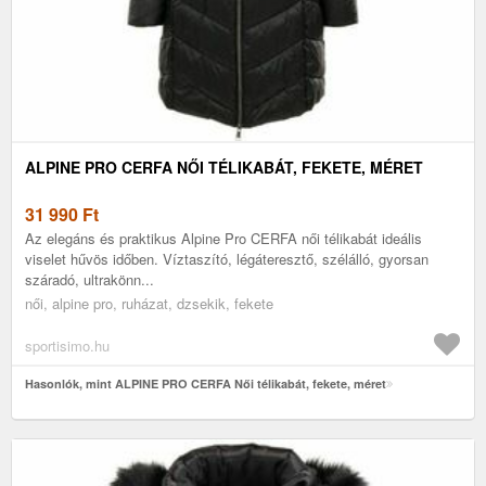
ALPINE PRO CERFA NŐI TÉLIKABÁT, FEKETE, MÉRET
31 990
Ft
Az elegáns és praktikus Alpine Pro CERFA női télikabát ideális
viselet hűvös időben. Víztaszító, légáteresztő, szélálló, gyorsan
száradó, ultrakönn...
női, alpine pro, ruházat, dzsekik, fekete
sportisimo.hu
Hasonlók, mint ALPINE PRO CERFA Női télikabát, fekete, méret