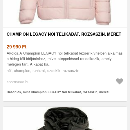
CHAMPION LEGACY NŐI TÉLIKABÁT, RÓZSASZÍN, MÉRET
29 990
Ft
Akciós.A Champion LEGACY női télikabát lezser kivitelben alkalmas
a hideg téli időjáráshoz, mivel steppeléssel rendelkezik, amely
melegen tart. A kabát ka...
női, champion, ruházat, dzsekik, rózsaszín
sportisimo.hu
Hasonlók, mint Champion LEGACY Női télikabát, rózsaszín, méret