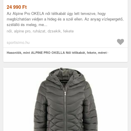
24 990
Ft
Az Alpine Pro OKELA női télikabát úgy lett tervezve, hogy
megbízhatóan védjen a hideg és a szél ellen. Az anyag vízlepergető,
szélálló és meleg, me...
női, alpine pro, ruházat, dzsekik, fekete
sportisimo.hu
Hasonlók, mint ALPINE PRO OKELLA Női télikabát, fekete, méret