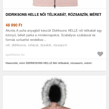
DIDRIKSONS HELLE NŐI TÉLIKABÁT, RÓZSASZÍN, MÉRET
48 990
Ft
Akciós.A puha anyagból készült Didriksons HELLE női télikabát egy
könnyű, bélelt parka a mindennapokra. Szabályos szabással és
formás sziluettel rendelkez...
női, didriksons, ruházat, dzsekik, rózsaszín
sportisimo.hu
Hasonlók, mint DIDRIKSONS HELLE Női télikabát, rózsaszín, méret