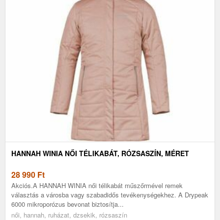
HANNAH WINIA NŐI TÉLIKABÁT, RÓZSASZÍN, MÉRET
28 990
Ft
Akciós.A HANNAH WINIA női télikabát műszőrmével remek
választás a városba vagy szabadidős tevékenységekhez. A Drypeak
6000 mikroporózus bevonat biztosítja...
női, hannah, ruházat, dzsekik, rózsaszín