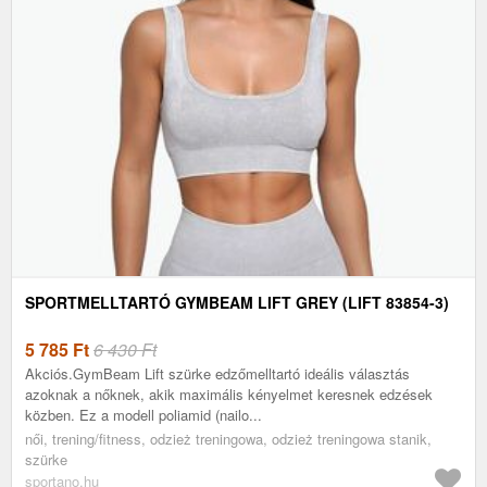
SPORTMELLTARTÓ GYMBEAM LIFT GREY (LIFT 83854-3)
5 785
Ft
6 430 Ft
Akciós.GymBeam Lift szürke edzőmelltartó ideális választás
azoknak a nőknek, akik maximális kényelmet keresnek edzések
közben. Ez a modell poliamid (nailo...
női, trening/fitness, odzież treningowa, odzież treningowa stanik,
szürke
sportano.hu