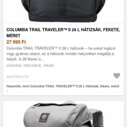
COLUMBIA TRAIL TRAVELER™ II 28 L HÁTIZSÁK, FEKETE,
MÉRET
27 990
Ft
Columbia TRAIL TRAVELER™ II 28 L hátizsák – ha sokat ingázol
vagy gyakran utazol, ez a hátizsák minden helyzetben megállja a
helyét. A 28 literes ű...
columbia, hátizsákok, fekete
sportisimo.hu
Hasonlók, mint Columbia TRAIL TRAVELER™ II 28 L Hátizsák, fekete, méret