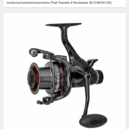
corduroy/rosette/moonvista (Trail Traveler II Rucksack 28 2158181125)