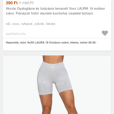
390
Ft
1 190 Ft
Akciós.Gyaloglásra és túrázásra tervezett Voxx LAURA 19 outdoor
zokni. Párnázott frottír részlete komfortos viseletet biztosít.
női, voxx, ruházat, zoknik, fekete
sportisimo.hu
Hasonlók, mint VoXX LAURA 19 Outdoor zokni, fekete, méret 26-28