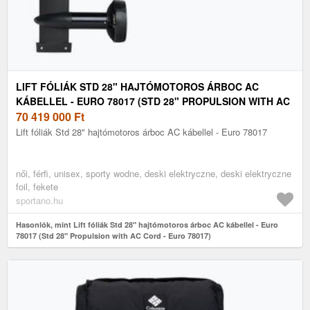
LIFT FÓLIÁK STD 28" HAJTÓMOTOROS ÁRBOC AC
KÁBELLEL - EURO 78017 (STD 28" PROPULSION WITH AC
CORD - EURO 78017)
70 419 000
Ft
Lift fóliák Std 28" hajtómotoros árboc AC kábellel - Euro 78017
női, férfi, unisex, sporty wodne, deski elektryczne, deski elektryczne
foil, fekete
sportano.hu
Hasonlók, mint Lift fóliák Std 28" hajtómotoros árboc AC kábellel - Euro
78017 (Std 28" Propulsion with AC Cord - Euro 78017)