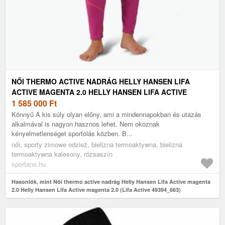
NŐI THERMO ACTIVE NADRÁG HELLY HANSEN LIFA
ACTIVE MAGENTA 2.0 HELLY HANSEN LIFA ACTIVE
MAGENTA 2.0 (LIFA ACTIVE 49394_663)
1 585 000
Ft
Könnyű A kis súly olyan előny, ami a mindennapokban és utazás
alkalmával is nagyon hasznos lehet. Nem okoznak
kényelmetlenséget sportolás közben. B...
női, sporty zimowe odzież, bielizna termoaktywna, bielizna
termoaktywna kalesony, rózsaszín
sportano.hu
Hasonlók, mint Női thermo active nadrág Helly Hansen Lifa Active magenta
2.0 Helly Hansen Lifa Active magenta 2.0 (Lifa Active 49394_663)