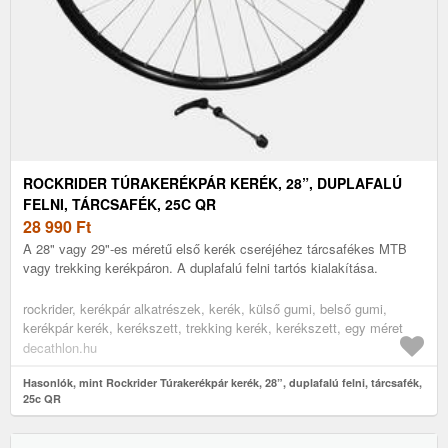
ROCKRIDER TÚRAKERÉKPÁR KERÉK, 28”, DUPLAFALÚ
FELNI, TÁRCSAFÉK, 25C QR
28 990
Ft
A 28" vagy 29"-es méretű első kerék cseréjéhez tárcsafékes MTB
vagy trekking kerékpáron. A duplafalú felni tartós kialakítása.
rockrider, kerékpár alkatrészek, kerék, külső gumi, belső gumi,
kerékpár kerék, kerékszett, trekking kerék, kerékszett, egy méret
decathlon.hu
Hasonlók, mint Rockrider Túrakerékpár kerék, 28”, duplafalú felni, tárcsafék,
25c QR