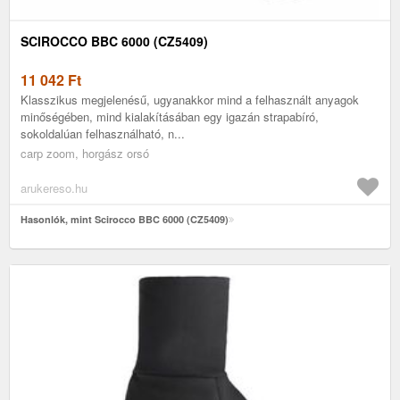
SCIROCCO BBC 6000 (CZ5409)
11 042
Ft
Klasszikus megjelenésű, ugyanakkor mind a felhasznált anyagok
minőségében, mind kialakításában egy igazán strapabíró,
sokoldalúan felhasználható, n...
carp zoom, horgász orsó
arukereso.hu
Hasonlók, mint Scirocco BBC 6000 (CZ5409)