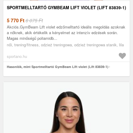
SPORTMELLTARTÓ GYMBEAM LIFT VIOLET (LIFT 83839-1)
5 770
Ft
6 075 Ft
Akciós.GymBeam Lift violet edzőmelltartó ideális megoldás azoknak
a nőknek, akik értékelik a kényelmet az intenzív edzések során.
Magas minőségű poliamidb...
női, trening/fitness, odzież treningowa, odzież treningowa stanik, lila
sportano.hu
Hasonlók, mint Sportmelltartó GymBeam Lift violet (Lift 83839-1)