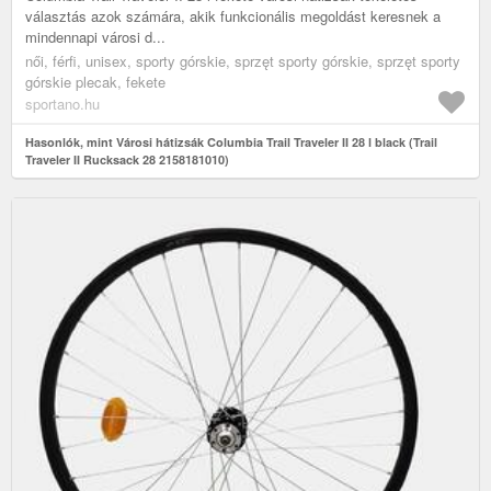
választás azok számára, akik funkcionális megoldást keresnek a
mindennapi városi d...
női, férfi, unisex, sporty górskie, sprzęt sporty górskie, sprzęt sporty
górskie plecak, fekete
sportano.hu
Hasonlók, mint Városi hátizsák Columbia Trail Traveler II 28 l black (Trail
Traveler II Rucksack 28 2158181010)