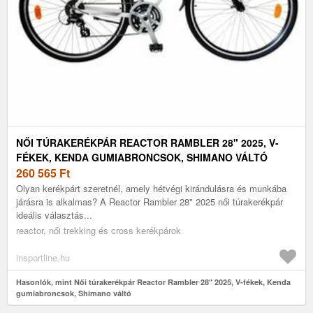
NŐI TÚRAKERÉKPÁR REACTOR RAMBLER 28" 2025, V-
FÉKEK, KENDA GUMIABRONCSOK, SHIMANO VÁLTÓ
260 565
Ft
Olyan kerékpárt szeretnél, amely hétvégi kirándulásra és munkába
járásra is alkalmas? A Reactor Rambler 28" 2025 női túrakerékpár
ideális választás...
reactor, női trekking és cross kerékpárok
insportline.hu
Hasonlók, mint Női túrakerékpár Reactor Rambler 28" 2025, V-fékek, Kenda
gumiabroncsok, Shimano váltó