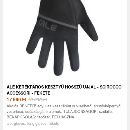
ALÉ KERÉKPÁROS KESZTYŰ HOSSZÚ UJJAL - SCIROCCO
ACCESSORI - FEKETE
17 990
Ft
19 990 Ft
Akciós.BENEFIT: egyujjas kesztűként is viselhető, érintősképernyő
vezérlése, csúszásgátló elemek, TULAJDONSÁGOK: szélálló,
BEKAPCSOLÁS: tépőzár, FELHASZNÁ...
alé, gloves, long gloves, fekete