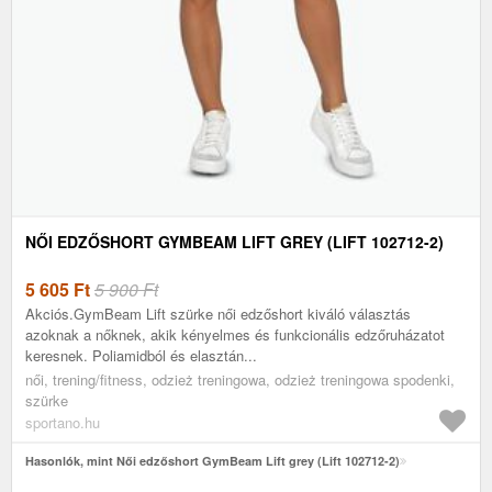
NŐI EDZŐSHORT GYMBEAM LIFT GREY (LIFT 102712-2)
5 605
Ft
5 900 Ft
Akciós.GymBeam Lift szürke női edzőshort kiváló választás
azoknak a nőknek, akik kényelmes és funkcionális edzőruházatot
keresnek. Poliamidból és elasztán...
női, trening/fitness, odzież treningowa, odzież treningowa spodenki,
szürke
sportano.hu
Hasonlók, mint Női edzőshort GymBeam Lift grey (Lift 102712-2)