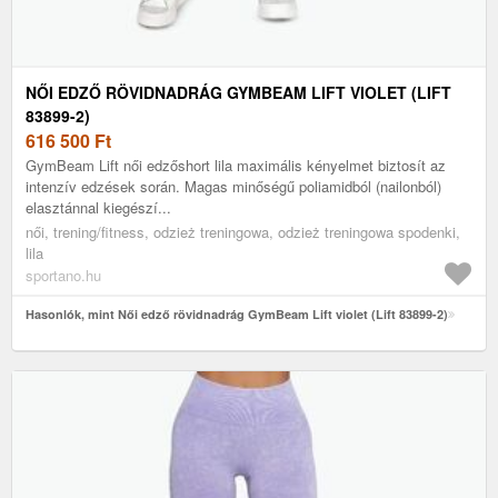
NŐI EDZŐ RÖVIDNADRÁG GYMBEAM LIFT VIOLET (LIFT
83899-2)
616 500
Ft
GymBeam Lift női edzőshort lila maximális kényelmet biztosít az
intenzív edzések során. Magas minőségű poliamidból (nailonból)
elasztánnal kiegészí...
női, trening/fitness, odzież treningowa, odzież treningowa spodenki,
lila
sportano.hu
Hasonlók, mint Női edző rövidnadrág GymBeam Lift violet (Lift 83899-2)