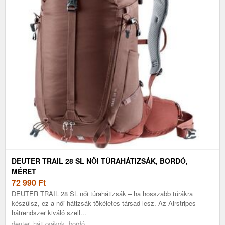
DEUTER TRAIL 28 SL NŐI TÚRAHÁTIZSÁK, BORDÓ,
MÉRET
72 990
Ft
DEUTER TRAIL 28 SL női túrahátizsák – ha hosszabb túrákra
készülsz, ez a női hátizsák tökéletes társad lesz. Az Airstripes
hátrendszer kiváló szell...
deuter, hátizsákok, bordó