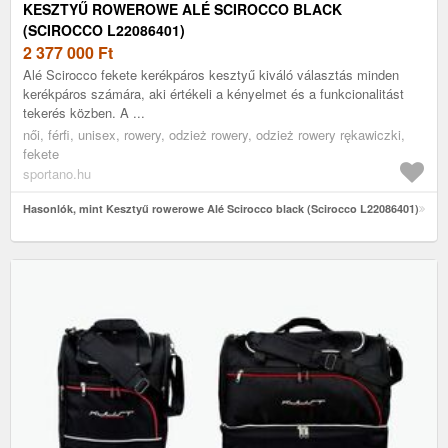
KESZTYŰ ROWEROWE ALÉ SCIROCCO BLACK
(SCIROCCO L22086401)
2 377 000
Ft
Alé Scirocco fekete kerékpáros kesztyű kiváló választás minden
kerékpáros számára, aki értékeli a kényelmet és a funkcionalitást
tekerés közben. A ...
női, férfi, unisex, rowery, odzież rowery, odzież rowery rękawiczki,
fekete
sportano.hu
Hasonlók, mint Kesztyű rowerowe Alé Scirocco black (Scirocco L22086401)