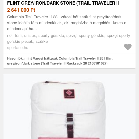
FLINT GREY/IRON/DARK STONE (TRAIL TRAVELER II
RUCKSACK 28 2158181027)
2 641 000
Ft
Columbia Trail Traveler II 28 l városi hátizsák flint grey/iron/dark
stone ideális társ mindenkinek, aki megbízható megoldást keres a
mindennapi ha...
női, férfi, unisex, sporty górskie, sprzęt sporty górskie, sprzęt sporty
górskie plecak, szürke
sportano.hu
Hasonlók, mint Városi hátizsák Columbia Trail Traveler II 28 l flint
grey/iron/dark stone (Trail Traveler II Rucksack 28 2158181027)