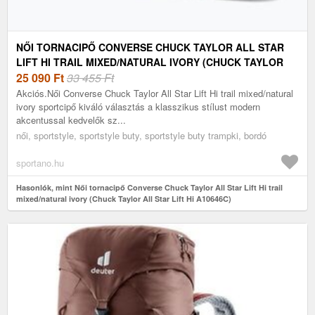
NŐI TORNACIPŐ CONVERSE CHUCK TAYLOR ALL STAR
LIFT HI TRAIL MIXED/NATURAL IVORY (CHUCK TAYLOR
ALL STAR LIFT HI A10646C)
25 090
Ft
33 455 Ft
Akciós.Női Converse Chuck Taylor All Star Lift Hi trail mixed/natural
ivory sportcipő kiváló választás a klasszikus stílust modern
akcentussal kedvelők sz...
női, sportstyle, sportstyle buty, sportstyle buty trampki, bordó
sportano.hu
Hasonlók, mint Női tornacipő Converse Chuck Taylor All Star Lift Hi trail
mixed/natural ivory (Chuck Taylor All Star Lift Hi A10646C)