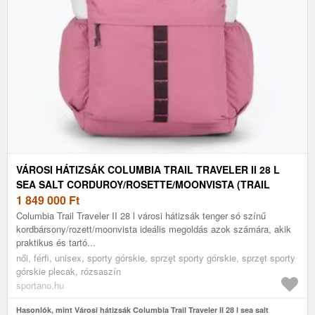
VÁROSI HÁTIZSÁK COLUMBIA TRAIL TRAVELER II 28 L
SEA SALT CORDUROY/ROSETTE/MOONVISTA (TRAIL
TRAVELER II RUCKSACK 28 2158181125)
1 849 000
Ft
Columbia Trail Traveler II 28 l városi hátizsák tenger só színű
kordbársony/rozett/moonvista ideális megoldás azok számára, akik
praktikus és tartó...
női, férfi, unisex, sporty górskie, sprzęt sporty górskie, sprzęt sporty
górskie plecak, rózsaszín
sportano.hu
Hasonlók, mint Városi hátizsák Columbia Trail Traveler II 28 l sea salt