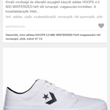
Kiváló minőségű és ellenálló anyagból készült adidas HOOPS 4.0
MID WINTERIZED férfi téli tornacipő, magasszárú kivitelben. A
kosárlabdacipők ihlett...
férfi, adidas, cipők, szabadidőcipők, tornacipők, téli sportcipők, zöld
sportisimo.hu
Hasonlók, mint adidas HOOPS 4.0 MID WINTERIZED Férfi magasszárú téli
tornacipő, zöld, méret 47 1/3