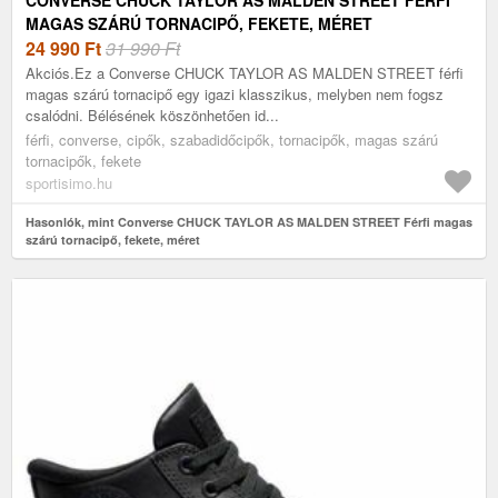
MAGAS SZÁRÚ TORNACIPŐ, FEKETE, MÉRET
24 990
Ft
31 990 Ft
Akciós.Ez a Converse CHUCK TAYLOR AS MALDEN STREET férfi
magas szárú tornacipő egy igazi klasszikus, melyben nem fogsz
csalódni. Bélésének köszönhetően id...
férfi, converse, cipők, szabadidőcipők, tornacipők, magas szárú
tornacipők, fekete
sportisimo.hu
Hasonlók, mint Converse CHUCK TAYLOR AS MALDEN STREET Férfi magas
szárú tornacipő, fekete, méret