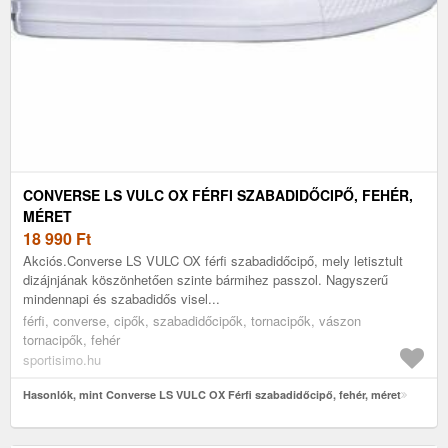
CONVERSE LS VULC OX FÉRFI SZABADIDŐCIPŐ, FEHÉR,
MÉRET
18 990
Ft
Akciós.Converse LS VULC OX férfi szabadidőcipő, mely letisztult
dizájnjának köszönhetően szinte bármihez passzol. Nagyszerű
mindennapi és szabadidős visel...
férfi, converse, cipők, szabadidőcipők, tornacipők, vászon
tornacipők, fehér
sportisimo.hu
Hasonlók, mint Converse LS VULC OX Férfi szabadidőcipő, fehér, méret