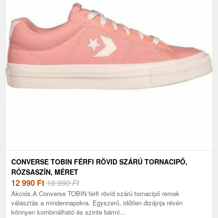
CONVERSE TOBIN FÉRFI RÖVID SZÁRÚ TORNACIPŐ,
RÓZSASZÍN, MÉRET
12 990
Ft
18 990 Ft
Akciós.A Converse TOBIN férfi rövid szárú tornacipő remek
választás a mindennapokra. Egyszerű, időtlen dizájnja révén
könnyen kombinálható és szinte bármi...