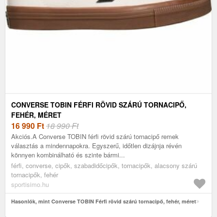
CONVERSE TOBIN FÉRFI RÖVID SZÁRÚ TORNACIPŐ,
FEHÉR, MÉRET
16 990
Ft
18 990 Ft
Akciós.A Converse TOBIN férfi rövid szárú tornacipő remek
választás a mindennapokra. Egyszerű, időtlen dizájnja révén
könnyen kombinálható és szinte bármi...
férfi, converse, cipők, szabadidőcipők, tornacipők, alacsony szárú
tornacipők, fehér
sportisimo.hu
Hasonlók, mint Converse TOBIN Férfi rövid szárú tornacipő, fehér, méret