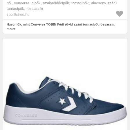
női, converse, cipők, szabadidőcipők, tornacipők, alacsony szárú
tornacipők, rózsaszín
sportisimo.hu
Hasonlók, mint Converse TOBIN Férfi rövid szárú tornacipő, rózsaszín,
méret