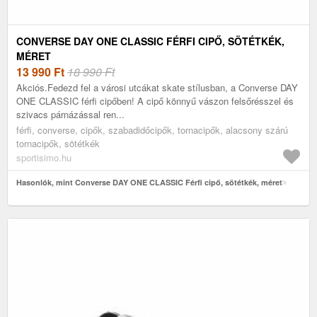
CONVERSE DAY ONE CLASSIC FÉRFI CIPŐ, SÖTÉTKÉK,
MÉRET
13 990
Ft
18 990 Ft
Akciós.Fedezd fel a városi utcákat skate stílusban, a Converse DAY
ONE CLASSIC férfi cipőben! A cipő könnyű vászon felsőrésszel és
szivacs párnázással ren...
férfi, converse, cipők, szabadidőcipők, tornacipők, alacsony szárú
tornacipők, sötétkék
sportisimo.hu
Hasonlók, mint Converse DAY ONE CLASSIC Férfi cipő, sötétkék, méret