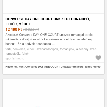
CONVERSE DAY ONE COURT UNISZEX TORNACIPŐ,
FEHÉR, MÉRET
12 490
Ft
18 990 Ft
Akciós.A Converse DAY ONE COURT uniszex tornacipő tartós,
minimalista dizájnú és ultra kényelmes – pont ilyen az első nap
bennük. Ez a kedvelt kosárlabda ...
férfi, converse, cipők, szabadidőcipők, tornacipők, alacsony szárú
tornacipők, fehér
sportisimo.hu
Hasonlók, mint Converse DAY ONE COURT Uniszex tornacipő, fehér, méret