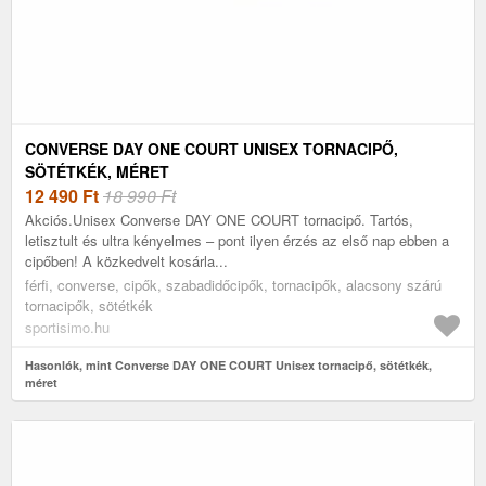
CONVERSE DAY ONE COURT UNISEX TORNACIPŐ,
SÖTÉTKÉK, MÉRET
12 490
Ft
18 990 Ft
Akciós.Unisex Converse DAY ONE COURT tornacipő. Tartós,
letisztult és ultra kényelmes – pont ilyen érzés az első nap ebben a
cipőben! A közkedvelt kosárla...
férfi, converse, cipők, szabadidőcipők, tornacipők, alacsony szárú
tornacipők, sötétkék
sportisimo.hu
Hasonlók, mint Converse DAY ONE COURT Unisex tornacipő, sötétkék,
méret