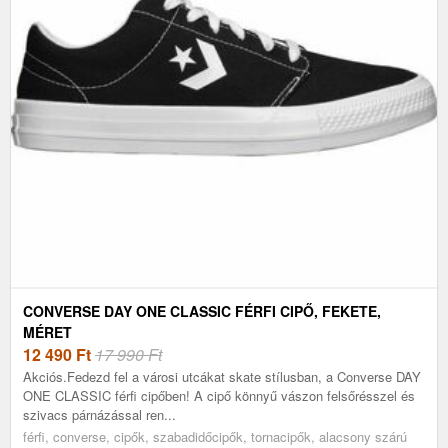
CONVERSE DAY ONE CLASSIC FÉRFI CIPŐ, FEKETE,
MÉRET
12 490
Ft
17 990 Ft
Akciós.Fedezd fel a városi utcákat skate stílusban, a Converse DAY
ONE CLASSIC férfi cipőben! A cipő könnyű vászon felsőrésszel és
szivacs párnázással ren...
férfi, converse, cipők, szabadidőcipők, tornacipők, alacsony szárú