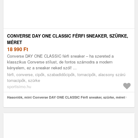
CONVERSE DAY ONE CLASSIC FÉRFI SNEAKER, SZÜRKE,
MÉRET
18 990
Ft
Converse DAY ONE CLASSIC férfi sneaker – ha szereted a
klasszikus Converse stílust, de fontos számodra a modern
kényelem, ez a sneaker neked szól! ...
férfi, converse, cipők, szabadidőcipők, tornacipők, alacsony szárú
tornacipők, szürke
sportisimo.hu
Hasonlók, mint Converse DAY ONE CLASSIC Férfi sneaker, szürke, méret