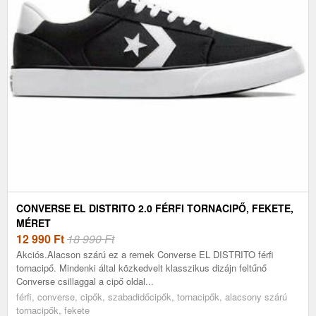
CONVERSE EL DISTRITO 2.0 FÉRFI TORNACIPŐ, FEKETE,
MÉRET
12 990
Ft
18 990 Ft
Akciós.Alacson szárú ez a remek Converse EL DISTRITO férfi
tornacipő. Mindenki által közkedvelt klasszikus dizájn feltűnő
Converse csillaggal a cipő oldal...
férfi, converse, cipők, szabadidőcipők, tornacipők, alacsony szárú
tornacipők, fekete