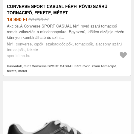
CONVERSE SPORT CASUAL FÉRFI RÖVID SZÁRÚ
TORNACIPŐ, FEKETE, MÉRET
18 990
Ft
20 990 Ft
Akciós.A Converse SPORT CASUAL férfi rövid szárú tornacipő
remek választás a mindennapokra. Egyszerű, időtlen dizájnja révén
könnyen kombinálható és szint...
férfi, converse, cipők, szabadidőcipők, tornacipők, alacsony szárú
tornacipők, fekete
sportisimo.hu
Hasonlók, mint Converse SPORT CASUAL Férfi rövid szárú tornacipő,
fekete, méret