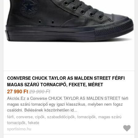
CONVERSE CHUCK TAYLOR AS MALDEN STREET FÉRFI
MAGAS SZÁRÚ TORNACIPŐ, FEKETE, MÉRET
27 990
Ft
29 990 Ft
Akciós.Ez a Converse CHUCK TAYLOR AS MALDEN STREET férfi
magas szárú tornacipő egy igazi klasszikus, melyben nem fogsz
csalódni. Bélésének köszönhetően id...
férfi, converse, cipők, szabadidőcipők, tornacipők, magas szárú
tornacipők, fekete
sportisimo.hu