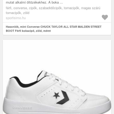
mutat alkalmi öltözékekhez. A boka ...
férfi, converse, cipők, szabadidőcipők, tornacipők, magas szárú
tornacipők, zöld
sportisimo.hu
Hasonlók, mint Converse CHUCK TAYLOR ALL STAR MALDEN STREET
BOOT Férfi bokacipő, zöld, méret