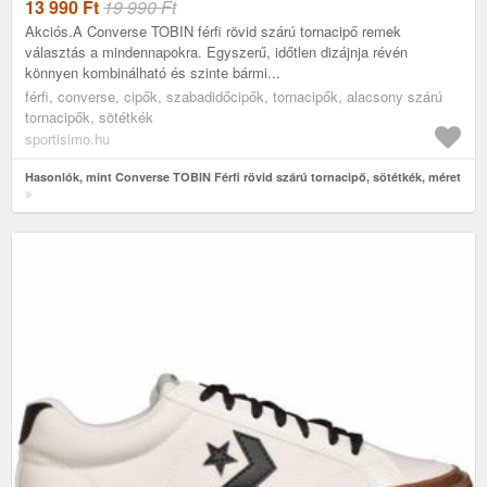
13 990
Ft
19 990 Ft
Akciós.A Converse TOBIN férfi rövid szárú tornacipő remek
választás a mindennapokra. Egyszerű, időtlen dizájnja révén
könnyen kombinálható és szinte bármi...
férfi, converse, cipők, szabadidőcipők, tornacipők, alacsony szárú
tornacipők, sötétkék
sportisimo.hu
Hasonlók, mint Converse TOBIN Férfi rövid szárú tornacipő, sötétkék, méret