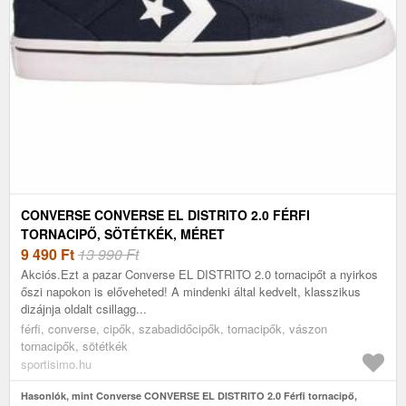
CONVERSE CONVERSE EL DISTRITO 2.0 FÉRFI
TORNACIPŐ, SÖTÉTKÉK, MÉRET
9 490
Ft
13 990 Ft
Akciós.Ezt a pazar Converse EL DISTRITO 2.0 tornacipőt a nyirkos
őszi napokon is előveheted! A mindenki által kedvelt, klasszikus
dizájnja oldalt csillagg...
férfi, converse, cipők, szabadidőcipők, tornacipők, vászon
tornacipők, sötétkék
sportisimo.hu
Hasonlók, mint Converse CONVERSE EL DISTRITO 2.0 Férfi tornacipő,