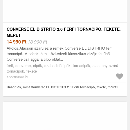
CONVERSE EL DISTRITO 2.0 FÉRFI TORNACIPŐ, FEKETE,
MÉRET
14 990
Ft
18 990 Ft
Akciós.Alacson szárú ez a remek Converse EL DISTRITO férfi
tornacipő. Mindenki által közkedvelt klasszikus dizájn feltűnő
Converse csillaggal a cipő oldal...
férfi, converse, cipők, szabadidőcipők, tornacipők, alacsony szárú
tornacipők, fekete
sportisimo.hu
Hasonlók, mint Converse EL DISTRITO 2.0 Férfi tornacipő, fekete, méret