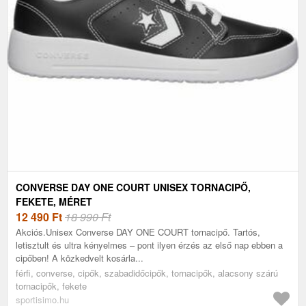
CONVERSE DAY ONE COURT UNISEX TORNACIPŐ,
FEKETE, MÉRET
12 490
Ft
18 990 Ft
Akciós.Unisex Converse DAY ONE COURT tornacipő. Tartós,
letisztult és ultra kényelmes – pont ilyen érzés az első nap ebben a
cipőben! A közkedvelt kosárla...
férfi, converse, cipők, szabadidőcipők, tornacipők, alacsony szárú
tornacipők, fekete
sportisimo.hu