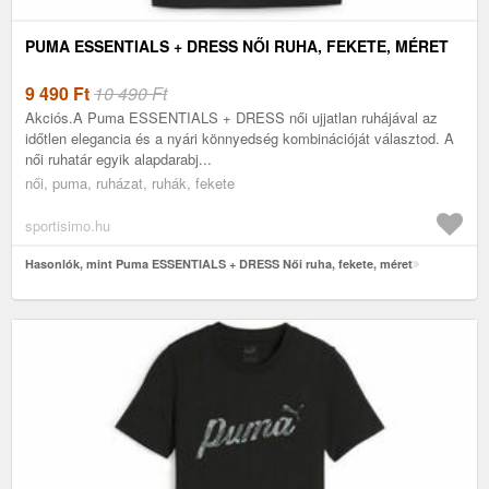
PUMA ESSENTIALS + DRESS NŐI RUHA, FEKETE, MÉRET
9 490
Ft
10 490 Ft
Akciós.A Puma ESSENTIALS + DRESS női ujjatlan ruhájával az
időtlen elegancia és a nyári könnyedség kombinációját választod. A
női ruhatár egyik alapdarabj...
női, puma, ruházat, ruhák, fekete
sportisimo.hu
Hasonlók, mint Puma ESSENTIALS + DRESS Női ruha, fekete, méret