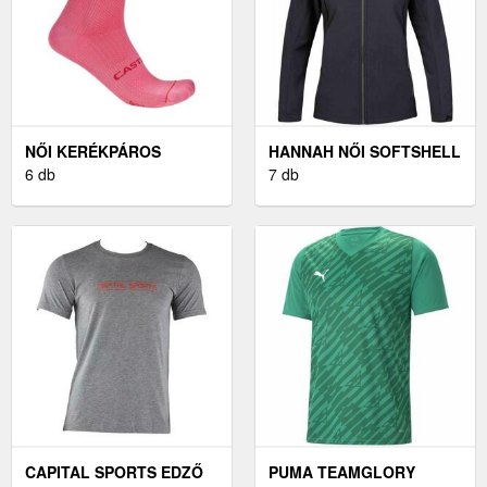
NŐI KERÉKPÁROS
HANNAH NŐI SOFTSHELL
ZOKNIK CASTELLI
6 db
KABÁT NŐI SOFTSHELL
7 db
ESPRESSO 2 W
KABÁT, FEKETE
CAPITAL SPORTS EDZŐ
PUMA TEAMGLORY