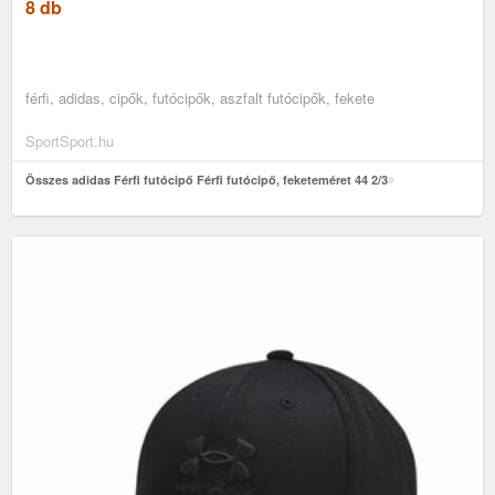
8 db
férfi, adidas, cipők, futócipők, aszfalt futócipők, fekete
SportSport.hu
Összes adidas Férfi futócipő Férfi futócipő, feketeméret 44 2/3