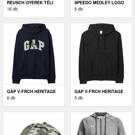
REUSCH GYEREK TÉLI
SPEEDO MEDLEY LOGO
KESZTYŰ GYEREK TÉLI
16 db
FÉRFI ÚSZÓNADRÁG,
5 db
KESZTYŰ, FEKETE
FEKETE, MÉRET
GAP V-FRCH HERITAGE
GAP V-FRCH HERITAGE
LOGO FÉRFI PULÓVER,
6 db
LOGO FÉRFI PULÓVER,
5 db
SÖTÉTKÉK, MÉRET
FEKETE, MÉRET