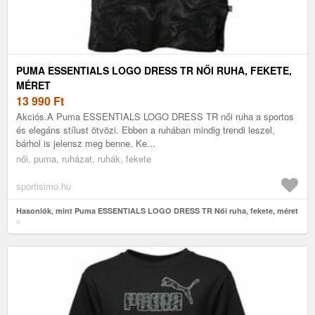
PUMA ESSENTIALS LOGO DRESS TR NŐI RUHA, FEKETE,
MÉRET
13 990
Ft
Akciós.A Puma ESSENTIALS LOGO DRESS TR női ruha a sportos
és elegáns stílust ötvözi. Ebben a ruhában mindig trendi leszel,
bárhol is jelensz meg benne. Ke...
női, puma, ruházat, ruhák, fekete
sportisimo.hu
Hasonlók, mint Puma ESSENTIALS LOGO DRESS TR Női ruha, fekete, méret