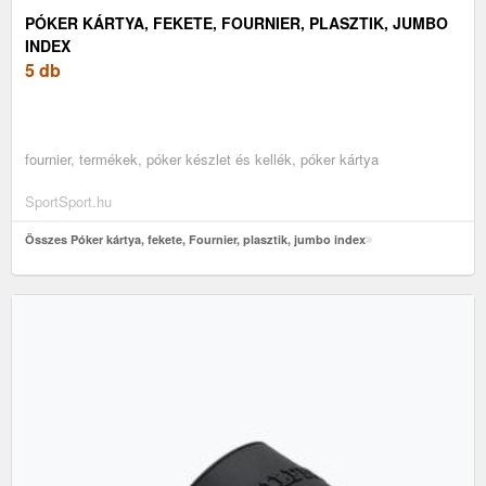
PÓKER KÁRTYA, FEKETE, FOURNIER, PLASZTIK, JUMBO
INDEX
5 db
fournier, termékek, póker készlet és kellék, póker kártya
SportSport.hu
Összes Póker kártya, fekete, Fournier, plasztik, jumbo index