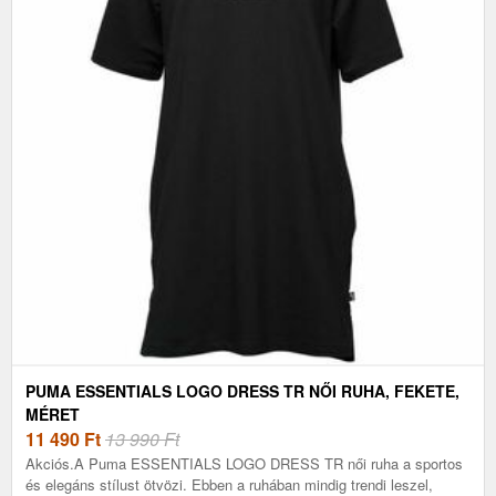
PUMA ESSENTIALS LOGO DRESS TR NŐI RUHA, FEKETE,
MÉRET
11 490
Ft
13 990 Ft
Akciós.A Puma ESSENTIALS LOGO DRESS TR női ruha a sportos
és elegáns stílust ötvözi. Ebben a ruhában mindig trendi leszel,