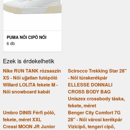
PUMA NŐI CIPŐ NŐI
CIPŐ, FEHÉR, MÉRET 40
6 db
Ezek is érdekelhetik
Nike RUN TANK rózsaszín
Scirocco Trekking Star 28"
XS - Női ujjatlan futópóló
- Női túrakerékpár
Willard LOLITA fekete M -
ELLESSE DONNALI
Női snowboard kabát
CROSS BODY BAG
Uniszex crossbody táska,
fekete, méret
Umbro DINIS Férfi póló,
Benger City Comfort 7G
fekete, méret XXL
28" - Női városi kerékpár
Cressi MOON JR Junior
Vizicipő, tengeri cipő,