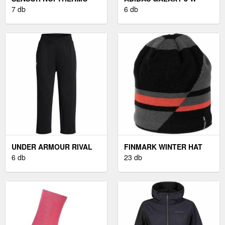
FELSŐ NŐI THERMO
7 db
NŐI FUTÓCIPŐ
6 db
FELSŐ, FEKETE
UNDER ARMOUR RIVAL
FINMARK WINTER HAT
NŐI MELEGÍTŐNADRÁG,
6 db
TÉLI KÖTÖTT SAPKA,
23 db
FEKETE, MÉRET M
FEKETE, MÉRET UNI