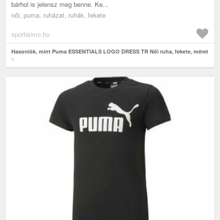
bárhol is jelensz meg benne. Ke...
női, puma, ruházat, ruhák, fekete
sportisimo.hu
Hasonlók, mint Puma ESSENTIALS LOGO DRESS TR Női ruha, fekete, méret