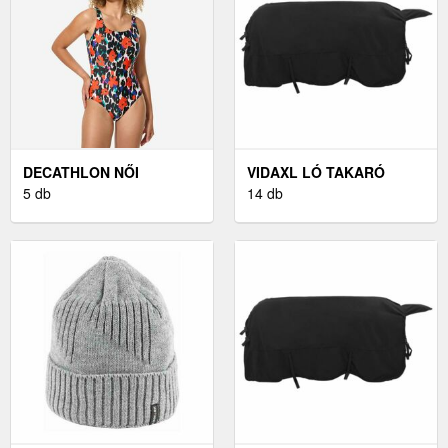
DECATHLON NŐI
VIDAXL LÓ TAKARÓ
ÚSZÓDRESSZ - HEVA U
5 db
FEKETE 125 CM
14 db
POLIÉSZTER