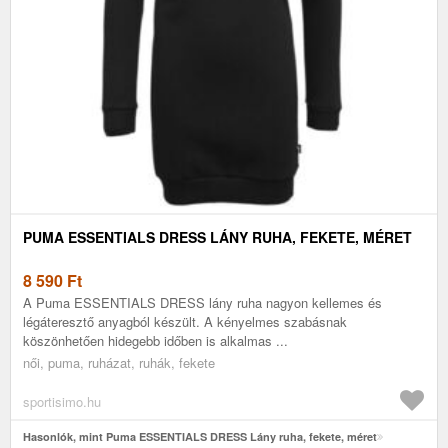
PUMA ESSENTIALS DRESS LÁNY RUHA, FEKETE, MÉRET
8 590
Ft
A Puma ESSENTIALS DRESS lány ruha nagyon kellemes és
légáteresztő anyagból készült. A kényelmes szabásnak
köszönhetően hidegebb időben is alkalmas ...
női, puma, ruházat, ruhák, fekete
sportisimo.hu
Hasonlók, mint Puma ESSENTIALS DRESS Lány ruha, fekete, méret