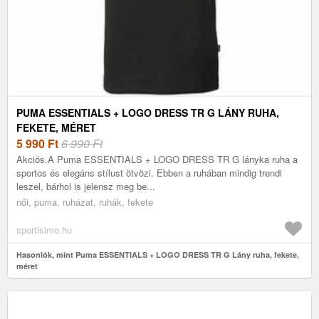
PUMA ESSENTIALS + LOGO DRESS TR G LÁNY RUHA,
FEKETE, MÉRET
5 990
Ft
6 990 Ft
Akciós.A Puma ESSENTIALS + LOGO DRESS TR G lányka ruha a
sportos és elegáns stílust ötvözi. Ebben a ruhában mindig trendi
leszel, bárhol is jelensz meg be...
női, puma, ruházat, ruhák, fekete
sportisimo.hu
Hasonlók, mint Puma ESSENTIALS + LOGO DRESS TR G Lány ruha, fekete,
méret