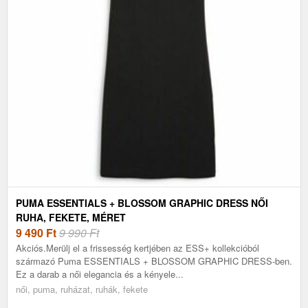
PUMA ESSENTIALS + BLOSSOM GRAPHIC DRESS NŐI
RUHA, FEKETE, MÉRET
9 490
Ft
9 990 Ft
Akciós.Merülj el a frissesség kertjében az ESS+ kollekcióból
származó Puma ESSENTIALS + BLOSSOM GRAPHIC DRESS-ben.
Ez a darab a női elegancia és a kényele...
női, puma, ruházat, ruhák, fekete