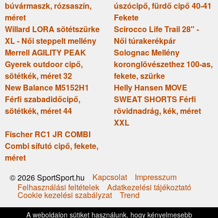
búvármaszk, rózsaszín,
úszócipő, fürdő cipő 40-41
méret
Fekete
Willard LORA sötétszürke
Scirocco Life Trail 28" -
XL - Női steppelt mellény
Női túrakerékpár
Merrell AGILITY PEAK
Solognac Mellény
Gyerek outdoor cipő,
koronglövészethez 100-as,
sötétkék, méret 32
fekete, szürke
New Balance M5152H1
Helly Hansen MOVE
Férfi szabadidőcipő,
SWEAT SHORTS Férfi
sötétkék, méret 44
rövidnadrág, kék, méret
XXL
Fischer RC1 JR COMBI
Combi sífutó cipő, fekete,
méret
Kapcsolat
Impresszum
© 2026 SportSport.hu
Felhasználási feltételek
Adatkezelési tájékoztató
Cookie kezelési szabályzat
Trend
A weboldalon sütiket használunk, hogy kényelmesebb