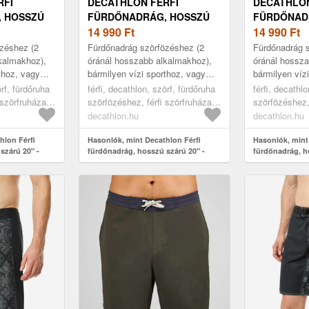
RFI
DECATHLON FÉRFI
DECATHLON
 HOSSZÚ
FÜRDŐNADRÁG, HOSSZÚ
FÜRDŐNAD
0-AS
SZÁRÚ 20" - 900-AS
14 990
Ft
SZÁRÚ 20"
14 990
Ft
zéshez (2
Fürdőnadrág szörfözéshez (2
Fürdőnadrág 
kalmakhoz),
óránál hosszabb alkalmakhoz),
óránál hossza
thoz, vagy
bármilyen vízi sporthoz, vagy
bármilyen víz
rparti
egyszerűen a tengerparti
egyszerűen a 
örf, fürdőruha
férfi, decathlon, szörf, fürdőruha
férfi, decathl
 a hullámokban
napokhoz. Jól tart a hullámokban
napokhoz. Jól
 szörfruházat,
szörfözéshez, férfi szörfruházat,
szörfözéshez, 
d...
d...
blue, 40
black, 48
decathlon.hu
decathlon.hu
hlon Férfi
Hasonlók, mint Decathlon Férfi
Hasonlók, mint
szárú 20" -
fürdőnadrág, hosszú szárú 20" -
fürdőnadrág, h
900-as
Solower