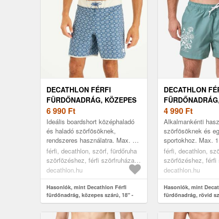
DECATHLON FÉRFI
DECATHLON FÉ
FÜRDŐNADRÁG, KÖZEPES
FÜRDŐNADRÁG,
SZÁRÚ, 18" - 500-AS
6 990
Ft
SZÁRÚ, 15" - 10
4 990
Ft
Ideális boardshort középhaladó
Alkalmankénti hasz
és haladó szörfösöknek,
szörfösöknek és eg
rendszeres használatra. Max. 2
sportokhoz. Max. 1
órás sportoláshoz ajánlott. Ez a
sportoláshoz ajánlo
férfi, decathlon, szörf, fürdőruha
férfi, decathlon, sz
lapos derékrésszel rendelkez...
tart a hullámokban.
szörfözéshez, férfi szörfruházat,
szörfözéshez, férfi
...
blue, 44
green, 2xl
decathlon.hu
decathlon.hu
Hasonlók, mint Decathlon Férfi
Hasonlók, mint Decat
fürdőnadrág, közepes szárú, 18" -
fürdőnadrág, rövid sz
500-as
as