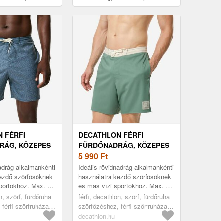
as
 FÉRFI
DECATHLON FÉRFI
RÁG, KÖZEPES
FÜRDŐNADRÁG, KÖZEPES
 - 100-AS
SZÁRÚ, 18" - 100-AS
5 990
Ft
nadrág alkalmankénti
Ideális rövidnadrág alkalmankénti
kezdő szörfösöknek
használatra kezdő szörfösöknek
portokhoz. Max. 1
és más vízi sportokhoz. Max. 1
hoz ajánlott.
órás sportoláshoz ajánlott.
on, szörf, fürdőruha
férfi, decathlon, szörf, fürdőruha
örfözéshez...
Boardshort szörfözéshez...
férfi szörfruházat,
szörfözéshez, férfi szörfruházat,
green, xl
decathlon.hu