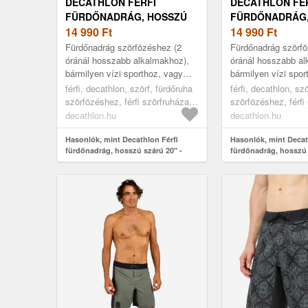
DECATHLON FÉRFI
DECATHLON FÉ
FÜRDŐNADRÁG, HOSSZÚ
FÜRDŐNADRÁG,
SZÁRÚ 20" - 900-AS
14 990
Ft
SZÁRÚ 20" - 90
14 990
Ft
Fürdőnadrág szörfözéshez (2
Fürdőnadrág szörfö
óránál hosszabb alkalmakhoz),
óránál hosszabb al
bármilyen vízi sporthoz, vagy
bármilyen vízi spor
egyszerűen a tengerparti
egyszerűen a tenge
férfi, decathlon, szörf, fürdőruha
férfi, decathlon, sz
napokhoz. Jól tart a hullámokban
napokhoz. Jól tart
szörfözéshez, férfi szörfruházat,
szörfözéshez, férfi
d...
d...
46
48
decathlon.hu
decathlon.hu
Hasonlók, mint Decathlon Férfi
Hasonlók, mint Decat
fürdőnadrág, hosszú szárú 20" -
fürdőnadrág, hosszú 
900-as
900-as