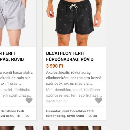
 FÉRFI
DECATHLON FÉRFI
RÁG, RÖVID
FÜRDŐNADRÁG, RÖVID
 - 100-AS
SZÁRÚ - 100-AS
3 990
Ft
mankénti használatra
Akciós.Ideális rövidnadrág
söknek és más vízi
alkalmankénti használatra kezdő
ax. 1 órás
szörfösöknek és más vízi
ajánlott. Gumírozott
sportokhoz. Max. 1 órás
on, szörf, fürdőruha
férfi, decathlon, szörf, fürdőruha
ral behúzha...
sportoláshoz ajánlott. Gumírozott
férfi szörfruházat,
szörfözéshez, férfi szörfruházat,
dereka zsinó...
black/grey, 2xl
decathlon.hu
 Decathlon Férfi
Hasonlók, mint Decathlon Férfi
vid szárú, 15" - 100-
fürdőnadrág, rövid szárú - 100-as