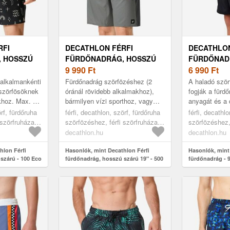
RFI
DECATHLON FÉRFI
DECATHLON
 HOSSZÚ
FÜRDŐNADRÁG, HOSSZÚ
FÜRDŐNADR
CO SYMBOL
SZÁRÚ 19" - 500 ARCH
9 990
Ft
6 990
Ft
ALEX
 alkalmankénti
Fürdőnadrág szörfözéshez (2
A haladó ször
szörfösöknek
óránál rövidebb alkalmakhoz),
fogják a fürd
khoz. Max. 1
bármilyen vízi sporthoz, vagy
anyagát és a 
jánlott.
egyszerűen a tengerparti
melynek révén
örf, fürdőruha
férfi, decathlon, szörf, fürdőruha
férfi, decathl
éshez...
napokhoz. 19" fürdőnadrág Jól
bármilyen kör
 szörfruházat,
szörfözéshez, férfi szörfruházat,
szörfözéshez
tart...
green, 48
szörfruházat, 
decathlon.hu
decathlon.hu
172cm14-15a
hlon Férfi
Hasonlók, mint Decathlon Férfi
Hasonlók, mint
szárú - 100 Eco
fürdőnadrág, hosszú szárú 19" - 500
fürdőnadrág - 
Arch Alex