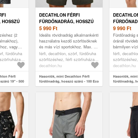
RFI
DECATHLON FÉRFI
DECATHLON
 HOSSZÚ
FÜRDŐNADRÁG, HOSSZÚ
FÜRDŐNAD
0 ARCH
SZÁRÚ - 100 ECO
5 990
Ft
SZÁRÚ 19" 
9 990
Ft
zéshez (2
Ideális rövidnadrág alkalmankénti
Fürdőnadrág 
kalmakhoz),
használatra kezdő szörfösöknek
óránál rövide
thoz, vagy
és más vízi sportokhoz. Max. 1
bármilyen víz
rparti
órás sportoláshoz ajánlott.
egyszerűen a 
örf, fürdőruha
férfi, decathlon, szörf, fürdőruha
férfi, decathl
őnadrág Jól
Boardshort szörfözéshez...
napokhoz. 19"
 szörfruházat,
szörfözéshez, férfi szörfruházat,
szörfözéshez, 
tart...
green, 2xl
48
decathlon.hu
decathlon.hu
hlon Férfi
Hasonlók, mint Decathlon Férfi
Hasonlók, mint
szárú 19" - 500
fürdőnadrág, hosszú szárú - 100 Eco
fürdőnadrág, h
Arch