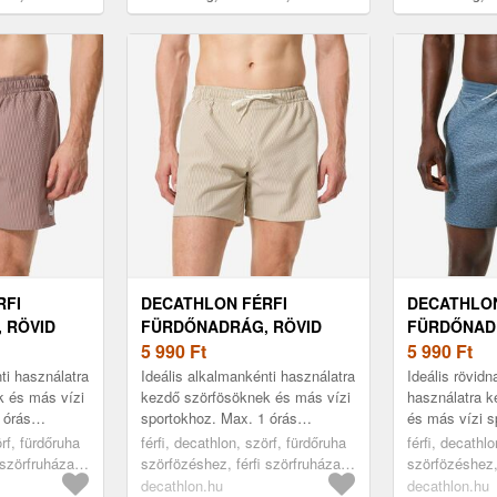
as
as
RFI
DECATHLON FÉRFI
DECATHLON
 RÖVID
FÜRDŐNADRÁG, RÖVID
FÜRDŐNAD
0-AS
SZÁRÚ, 15" - 100-AS
5 990
Ft
SZÁRÚ, 18"
5 990
Ft
ti használatra
Ideális alkalmankénti használatra
Ideális rövid
k és más vízi
kezdő szörfösöknek és más vízi
használatra 
 órás
sportokhoz. Max. 1 órás
és más vízi s
tt. Gumírozott
sportoláshoz ajánlott. Gumírozott
órás sportolás
örf, fürdőruha
férfi, decathlon, szörf, fürdőruha
férfi, decathl
húzha...
dereka zsinórral behúzha...
Boardshort sz
 szörfruházat,
szörfözéshez, férfi szörfruházat,
szörfözéshez, 
beige, xl
blue, xl
decathlon.hu
decathlon.hu