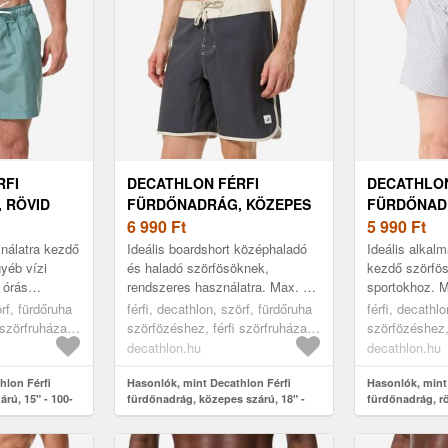
RFI
DECATHLON FÉRFI
DECATHLON
 RÖVID
FÜRDŐNADRÁG, KÖZEPES
FÜRDŐNAD
0-AS
SZÁRÚ, 18" - 500-AS
6 990
Ft
SZÁRÚ, 15"
5 990
Ft
nálatra kezdő
Ideális boardshort középhaladó
Ideális alkal
yéb vízi
és haladó szörfösöknek,
kezdő szörfö
 órás
rendszeres használatra. Max. 2
sportokhoz. M
tt. Kiválóan
órás sportoláshoz ajánlott. Ez a
sportoláshoz 
örf, fürdőruha
férfi, decathlon, szörf, fürdőruha
férfi, decathl
 Rövid szárú
lapos derékrésszel rendelkez...
dereka zsinór
 szörfruházat,
szörfözéshez, férfi szörfruházat,
szörfözéshez, 
grey, 48
grey, 2xl
decathlon.hu
decathlon.hu
hlon Férfi
Hasonlók, mint Decathlon Férfi
Hasonlók, mint
árú, 15" - 100-
fürdőnadrág, közepes szárú, 18" -
fürdőnadrág, rö
500-as
as