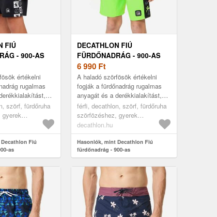
 FIÚ
DECATHLON FIÚ
ÁG - 900-AS
FÜRDŐNADRÁG - 900-AS
6 990
Ft
fösök értékelni
A haladó szörfösök értékelni
őnadrág rugalmas
fogják a fürdőnadrág rugalmas
derékkialakítást,
anyagát és a derékkialakítást,
 kiválóan tart,
melynek révén kiválóan tart,
on, szörf, fürdőruha
férfi, decathlon, szörf, fürdőruha
ülmények között...
bármilyen körülmények között...
, gyerek
szörfözéshez, gyerek
black, 161-
szörfruházat, green, 161-
decathlon.hu
172cm14-15a
 Decathlon Fiú
Hasonlók, mint Decathlon Fiú
900-as
fürdőnadrág - 900-as