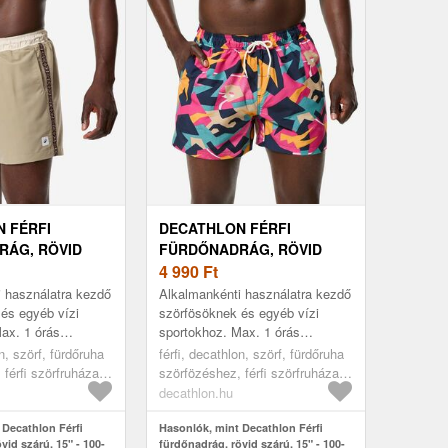
 FÉRFI
DECATHLON FÉRFI
RÁG, RÖVID
FÜRDŐNADRÁG, RÖVID
 - 100-AS
SZÁRÚ, 15" - 100-AS
4 990
Ft
 használatra kezdő
Alkalmankénti használatra kezdő
és egyéb vízi
szörfösöknek és egyéb vízi
ax. 1 órás
sportokhoz. Max. 1 órás
jánlott. Kiválóan
sportoláshoz ajánlott. Kiválóan
on, szörf, fürdőruha
férfi, decathlon, szörf, fürdőruha
okban. Rövid szárú
tart a hullámokban. Rövid szárú
férfi szörfruházat,
szörfözéshez, férfi szörfruházat,
...
blue, 2xl
decathlon.hu
 Decathlon Férfi
Hasonlók, mint Decathlon Férfi
vid szárú, 15" - 100-
fürdőnadrág, rövid szárú, 15" - 100-