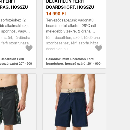
 FÉRFI
DECATHLON FÉRFI
RÁG, HOSSZÚ
BOARDSHORT, HOSSZÚ
 - 900 SOLOWER
SZÁRÚ, 20" - 900-AS
14 990
Ft
szörfözéshez (2
Tervezőcsapatunk vadonatúj
bb alkalmakhoz),
boardshortot alkotott 25°C-nál
i sporthoz, vagy
melegebb vizekre, 2 óránál
tengerparti
hosszabb szörfözéshez.
on, szörf, fürdőruha
férfi, decathlon, szörf, fürdőruha
 tart a hullámokban
Innováció a fürdőnadrágok
férfi szörfruházat,
szörfözéshez, férfi szörfruházat,
világában: kü...
blue, 38
decathlon.hu
 Decathlon Férfi
Hasonlók, mint Decathlon Férfi
osszú szárú 20" - 900
boardshort, hosszú szárú, 20" - 900-
as