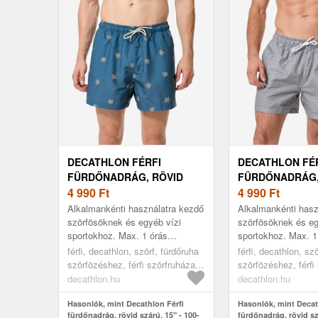
DECATHLON FÉRFI
DECATHLON FÉ
FÜRDŐNADRÁG, RÖVID
FÜRDŐNADRÁG,
SZÁRÚ, 15" - 100-AS
4 990
Ft
SZÁRÚ, 15" - 10
4 990
Ft
Alkalmankénti használatra kezdő
Alkalmankénti hasz
szörfösöknek és egyéb vízi
szörfösöknek és eg
sportokhoz. Max. 1 órás
sportokhoz. Max. 1
sportoláshoz ajánlott. Kiválóan
sportoláshoz ajánlo
férfi, decathlon, szörf, fürdőruha
férfi, decathlon, sz
tart a hullámokban. Rövid szárú
tart a hullámokban.
szörfözéshez, férfi szörfruházat,
szörfözéshez, férfi
...
...
blue, 2xl
grey, 2xl
decathlon.hu
decathlon.hu
Hasonlók, mint Decathlon Férfi
Hasonlók, mint Decat
fürdőnadrág, rövid szárú, 15" - 100-
fürdőnadrág, rövid sz