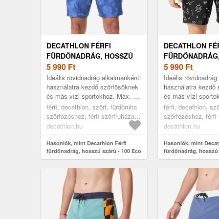
DECATHLON FÉRFI
DECATHLON FÉ
FÜRDŐNADRÁG, HOSSZÚ
FÜRDŐNADRÁG,
SZÁRÚ - 100 ECO
5 990
Ft
SZÁRÚ - 100 E
5 990
Ft
SURFERGIRL
Ideális rövidnadrág alkalmankénti
Ideális rövidnadrág
használatra kezdő szörfösöknek
használatra kezdő 
és más vízi sportokhoz. Max. 1
és más vízi sporto
órás sportoláshoz ajánlott.
órás sportoláshoz a
férfi, decathlon, szörf, fürdőruha
férfi, decathlon, sz
Boardshort szörfözéshez...
Boardshort szörföz
szörfözéshez, férfi szörfruházat,
szörfözéshez, férfi
blue, l
black/grey, 2xl
decathlon.hu
decathlon.hu
Hasonlók, mint Decathlon Férfi
Hasonlók, mint Decat
fürdőnadrág, hosszú szárú - 100 Eco
fürdőnadrág, hosszú 
Surfergirl
Symbol