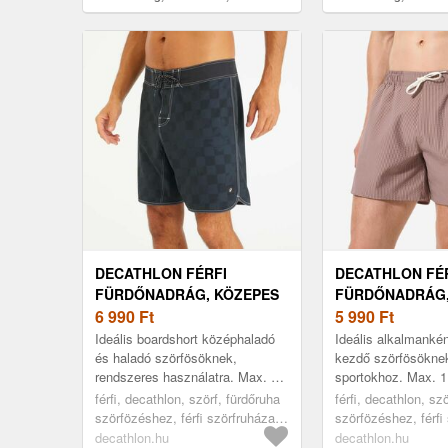
as
as
DECATHLON FÉRFI
DECATHLON FÉ
FÜRDŐNADRÁG, KÖZEPES
FÜRDŐNADRÁG,
SZÁRÚ, 18" - 500-AS
6 990
Ft
SZÁRÚ, 15" - 10
5 990
Ft
Ideális boardshort középhaladó
Ideális alkalmankén
és haladó szörfösöknek,
kezdő szörfösökne
rendszeres használatra. Max. 2
sportokhoz. Max. 1
órás sportoláshoz ajánlott. Ez a
sportoláshoz ajánlo
férfi, decathlon, szörf, fürdőruha
férfi, decathlon, sz
lapos derékrésszel rendelkez...
dereka zsinórral be
szörfözéshez, férfi szörfruházat,
szörfözéshez, férfi
black, 48
brown, s
decathlon.hu
decathlon.hu