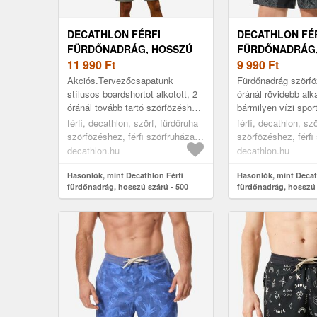
DECATHLON FÉRFI
DECATHLON FÉ
FÜRDŐNADRÁG, HOSSZÚ
FÜRDŐNADRÁG,
SZÁRÚ - 500 ALEX
11 990
Ft
SZÁRÚ 19" - 50
9 990
Ft
Akciós.Tervezőcsapatunk
Fürdőnadrág szörfö
stílusos boardshortot alkotott, 2
óránál rövidebb al
óránál tovább tartó szörfözéshez.
bármilyen vízi spor
Hosszú szabása miatt nem
egyszerűen a tenge
férfi, decathlon, szörf, fürdőruha
férfi, decathlon, sz
irritálja a combot. Négy irányban
napokhoz. 19" fürd
szörfözéshez, férfi szörfruházat,
szörfözéshez, férfi
rug...
tart...
green, 42
48
decathlon.hu
decathlon.hu
Hasonlók, mint Decathlon Férfi
Hasonlók, mint Decat
fürdőnadrág, hosszú szárú - 500
fürdőnadrág, hosszú 
Alex
Arch