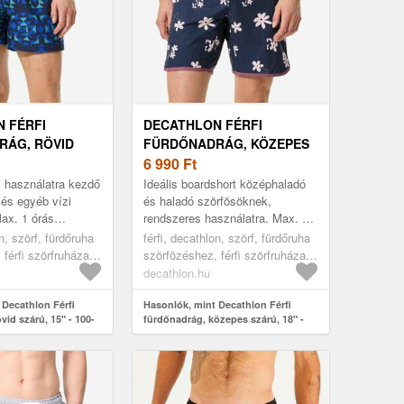
 FÉRFI
DECATHLON FÉRFI
RÁG, RÖVID
FÜRDŐNADRÁG, KÖZEPES
 - 100-AS
SZÁRÚ, 18" - 500-AS
6 990
Ft
 használatra kezdő
Ideális boardshort középhaladó
és egyéb vízi
és haladó szörfösöknek,
ax. 1 órás
rendszeres használatra. Max. 2
jánlott. Kiválóan
órás sportoláshoz ajánlott. Ez a
on, szörf, fürdőruha
férfi, decathlon, szörf, fürdőruha
okban. Rövid szárú
lapos derékrésszel rendelkez...
férfi szörfruházat,
szörfözéshez, férfi szörfruházat,
48
decathlon.hu
 Decathlon Férfi
Hasonlók, mint Decathlon Férfi
vid szárú, 15" - 100-
fürdőnadrág, közepes szárú, 18" -
500-as