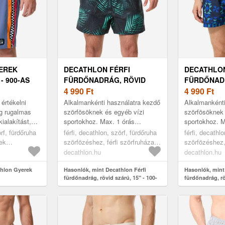
EREK
DECATHLON FÉRFI
DECATHLON
 900-AS
FÜRDŐNADRÁG, RÖVID
FÜRDŐNAD
SZÁRÚ, 15" - 100-AS
4 990
Ft
SZÁRÚ, 15"
4 990
Ft
értékelni
Alkalmankénti használatra kezdő
Alkalmankénti
ág rugalmas
szörfösöknek és egyéb vízi
szörfösöknek 
ialakítást,
sportokhoz. Max. 1 órás
sportokhoz. M
óan tart,
sportoláshoz ajánlott. Kiválóan
sportoláshoz a
örf, fürdőruha
férfi, decathlon, szörf, fürdőruha
férfi, decathl
yek között...
tart a hullámokban. Rövid szárú
tart a hullám
ek
szörfözéshez, férfi szörfruházat,
szörfözéshez, 
...
...
orange, 161-
2xl
2xl
decathlon.hu
decathlon.hu
thlon Gyerek
Hasonlók, mint Decathlon Férfi
Hasonlók, mint
fürdőnadrág, rövid szárú, 15" - 100-
fürdőnadrág, rö
as
as