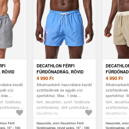
RFI
DECATHLON FÉRFI
DECATHLON
 RÖVID
FÜRDŐNADRÁG, RÖVID
FÜRDŐNAD
0-AS
SZÁRÚ, 15" - 100-AS
4 990
Ft
SZÁRÚ, 15"
4 990
Ft
nálatra kezdő
Alkalmankénti használatra kezdő
Alkalmankénti
yéb vízi
szörfösöknek és egyéb vízi
szörfösöknek 
 órás
sportokhoz. Max. 1 órás
sportokhoz. M
tt. Kiválóan
sportoláshoz ajánlott. Kiválóan
sportoláshoz a
örf, fürdőruha
férfi, decathlon, szörf, fürdőruha
férfi, decathl
 Rövid szárú
tart a hullámokban. Rövid szárú
tart a hullám
 szörfruházat,
szörfözéshez, férfi szörfruházat,
szörfözéshez, 
...
...
blue, 2xl
beige, 2xl
decathlon.hu
decathlon.hu
hlon Férfi
Hasonlók, mint Decathlon Férfi
Hasonlók, mint
árú, 15" - 100-
fürdőnadrág, rövid szárú, 15" - 100-
fürdőnadrág, rö