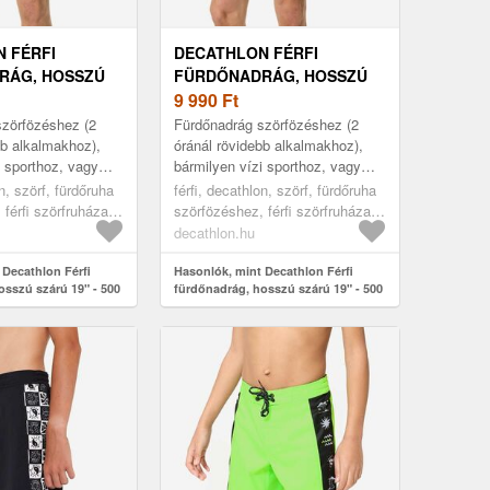
 FÉRFI
DECATHLON FÉRFI
RÁG, HOSSZÚ
FÜRDŐNADRÁG, HOSSZÚ
- 500 ARCH
SZÁRÚ 19" - 500 ARCH
9 990
Ft
szörfözéshez (2
Fürdőnadrág szörfözéshez (2
bb alkalmakhoz),
óránál rövidebb alkalmakhoz),
i sporthoz, vagy
bármilyen vízi sporthoz, vagy
tengerparti
egyszerűen a tengerparti
on, szörf, fürdőruha
férfi, decathlon, szörf, fürdőruha
 fürdőnadrág Jól
napokhoz. 19" fürdőnadrág Jól
férfi szörfruházat,
szörfözéshez, férfi szörfruházat,
tart...
48
decathlon.hu
 Decathlon Férfi
Hasonlók, mint Decathlon Férfi
osszú szárú 19" - 500
fürdőnadrág, hosszú szárú 19" - 500
Arch