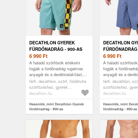
DECATHLON GYEREK
DECATHLON GY
FÜRDŐNADRÁG - 900-AS
FÜRDŐNADRÁG -
6 990
Ft
6 990
Ft
A haladó szörfösök értékelni
A haladó szörfösök 
fogják a fürdőnadrág rugalmas
fogják a fürdőnadr
anyagát és a derékkialakítást,
anyagát és a derékk
melynek révén kiválóan tart,
melynek révén kivál
férfi, decathlon, szörf, fürdőruha
férfi, decathlon, sz
bármilyen körülmények között...
bármilyen körülmén
szörfözéshez, gyerek
szörfözéshez, gyer
szörfruházat, blue/orange, 161-
szörfruházat, blue/
decathlon.hu
decathlon.hu
172cm14-15a
172cm14-15a
Hasonlók, mint Decathlon Gyerek
Hasonlók, mint Deca
fürdőnadrág - 900-as
fürdőnadrág - 900-as