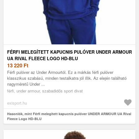
FÉRFI MELEGÍTETT KAPUCNIS PULÓVER UNDER ARMOUR
UA RIVAL FLEECE LOGO HD-BLU
13 220
Ft
Férfi pulóver az Under Armourtól. Ez a márkás férfi pulóver
klasszikus szabású, minden testalkatra jól illik. Az elején található
nagyméretű Under ...
férfi, under armour, szabadidős sport divat
exisport.hu
Hasonlók, mint Férfi melegített kapucnis pulóver UNDER ARMOUR UA Rival
Fleece Logo HD-BLU