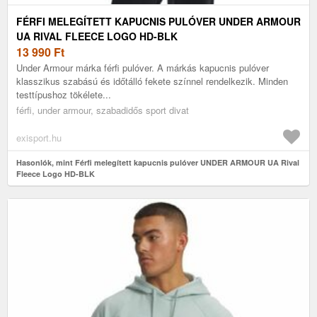
FÉRFI MELEGÍTETT KAPUCNIS PULÓVER UNDER ARMOUR
UA RIVAL FLEECE LOGO HD-BLK
13 990
Ft
Under Armour márka férfi pulóver. A márkás kapucnis pulóver
klasszikus szabású és időtálló fekete színnel rendelkezik. Minden
testtípushoz tökélete...
férfi, under armour, szabadidős sport divat
exisport.hu
Hasonlók, mint Férfi melegített kapucnis pulóver UNDER ARMOUR UA Rival
Fleece Logo HD-BLK