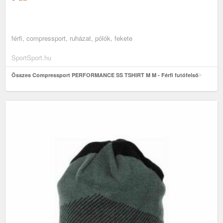
férfi, compressport, ruházat, pólók, fekete
SportSport.hu
Összes Compressport PERFORMANCE SS TSHIRT M M - Férfi futófelső