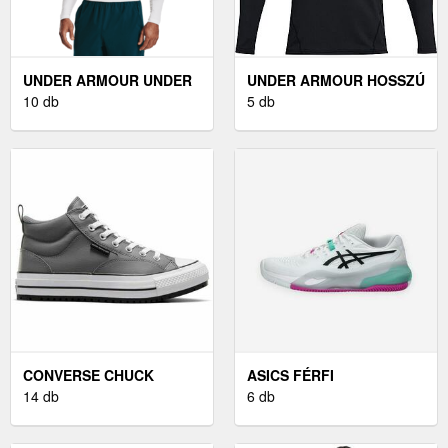
UNDER ARMOUR UNDER
UNDER ARMOUR HOSSZÚ
ARMOUR HG LS COMP
10 db
UJJÚ FÉRFI FELSŐ
5 db
KOMPRESSZIÓS PÓLÓ -
HOSSZÚ UJJÚ FÉRFI
FEHÉR
FELSŐ, FEKETE
CONVERSE CHUCK
ASICS FÉRFI
TAYLOR ALL STAR
14 db
TENISZCIPŐ, SALAKOS
6 db
STREET BOOT - FÉRFI
PÁLYÁRA - GEL-
SZABADIDŐCIPŐ
RESOLUTION X