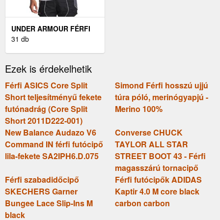
UNDER ARMOUR FÉRFI
RÖVID UJJÚ PÓLÓ FÉRFI
31 db
RÖVID UJJÚ PÓLÓ,
FEHÉR
Ezek is érdekelhetik
Férfi ASICS Core Split
Simond Férfi hosszú ujjú
Short teljesítményű fekete
túra póló, merinógyapjú -
futónadrág (Core Split
Merino 100%
Short 2011D222-001)
New Balance Audazo V6
Converse CHUCK
Command IN férfi futócipő
TAYLOR ALL STAR
lila-fekete SA2IPH6.D.075
STREET BOOT 43 - Férfi
magasszárú tornacipő
Férfi szabadidőcipő
Férfi futócipők ADIDAS
SKECHERS Garner
Kaptir 4.0 M core black
Bungee Lace Slip-Ins M
carbon carbon
black