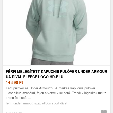
FÉRFI MELEGÍTETT KAPUCNIS PULÓVER UNDER ARMOUR
UA RIVAL FLEECE LOGO HD-BLU
14 590
Ft
Férfi pulóver az Under Armourtól. A márkás kapucnis pulóver
klasszikus szabású, fejen átvetve viselhető. Trendi világoskék-türkiz
színe felfrissít ...
férfi, under armour, szabadidős sport divat
exisport.hu