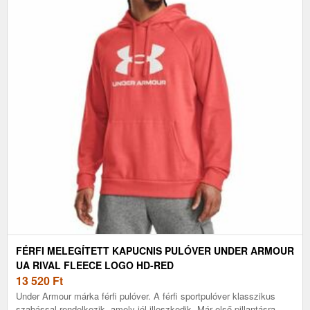
FÉRFI MELEGÍTETT KAPUCNIS PULÓVER UNDER ARMOUR
UA RIVAL FLEECE LOGO HD-RED
13 520
Ft
Under Armour márka férfi pulóver. A férfi sportpulóver klasszikus
szabással rendelkezik, amely jól illeszkedik. Már első pillantásra