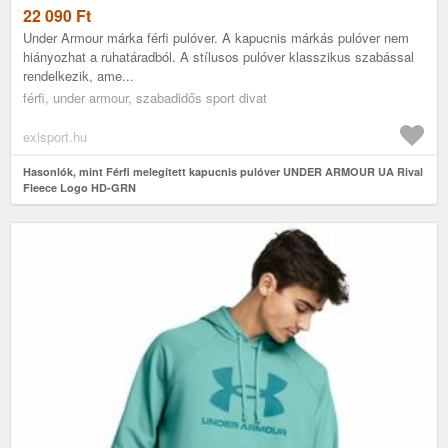
22 090
Ft
Under Armour márka férfi pulóver. A kapucnis márkás pulóver nem
hiányozhat a ruhatáradból. A stílusos pulóver klasszikus szabással
rendelkezik, ame...
férfi, under armour, szabadidős sport divat
exisport.hu
Hasonlók, mint Férfi melegített kapucnis pulóver UNDER ARMOUR UA Rival
Fleece Logo HD-GRN