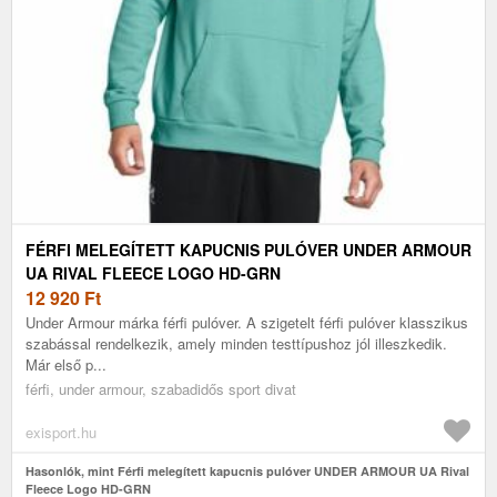
FÉRFI MELEGÍTETT KAPUCNIS PULÓVER UNDER ARMOUR
UA RIVAL FLEECE LOGO HD-GRN
12 920
Ft
Under Armour márka férfi pulóver. A szigetelt férfi pulóver klasszikus
szabással rendelkezik, amely minden testtípushoz jól illeszkedik.
Már első p...
férfi, under armour, szabadidős sport divat
exisport.hu
Hasonlók, mint Férfi melegített kapucnis pulóver UNDER ARMOUR UA Rival
Fleece Logo HD-GRN