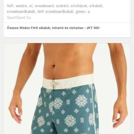
férfi, wedze, sí, snowboard, szánkó, síruházat, síkabát,
snowboardkabát, férfi snowboardkabát, green, s.
SportSport.hu
Összes Wedze Férfi síkabát, hőtartó és vízhatlan - JKT 500