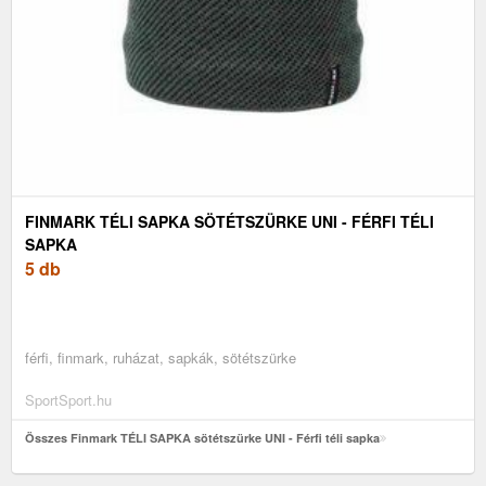
FINMARK TÉLI SAPKA SÖTÉTSZÜRKE UNI - FÉRFI TÉLI
SAPKA
5 db
férfi, finmark, ruházat, sapkák, sötétszürke
SportSport.hu
Összes Finmark TÉLI SAPKA sötétszürke UNI - Férfi téli sapka