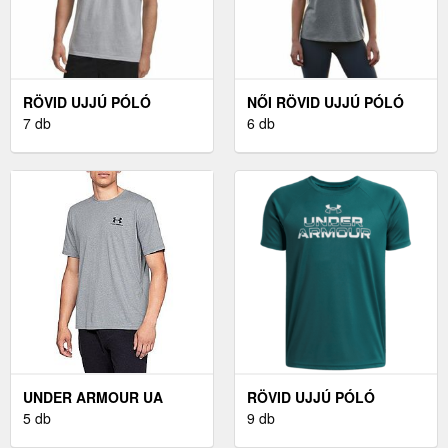
RÖVID UJJÚ PÓLÓ
NŐI RÖVID UJJÚ PÓLÓ
UNDER ARMOUR UA
7 db
UNDER ARMOUR UA
6 db
CAMO CHEST STRIPE SS
RIVAL CORE SS
UNDER ARMOUR UA
RÖVID UJJÚ PÓLÓ
SPORTSTYLE SS RÖVID
5 db
UNDER ARMOUR UNDER
9 db
UJJÚ PÓLÓ - SZÜRKE
ARMOUR TECH SPLIT