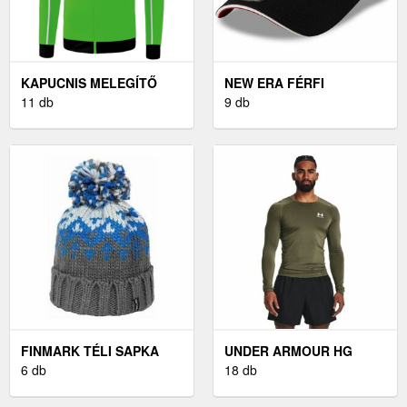
KAPUCNIS MELEGÍTŐ
NEW ERA FÉRFI
FELSŐK ERIMA CHANGE
11 db
BASEBALL SAPKA FÉRFI
9 db
BY ERIMA TRAINING
BASEBALL SAPKA,
JACKET WITH HOOD
FEKETE, MÉRET UNI
FINMARK TÉLI SAPKA
UNDER ARMOUR HG
SZÜRKE UNI - FÉRFI TÉLI
6 db
ARMOUR LS - FÉRFI
18 db
SAPKA
KOMPRESSZIÓS PÓLÓ