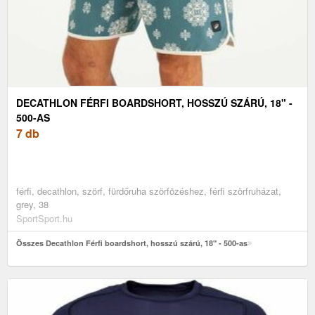
DECATHLON FÉRFI BOARDSHORT, HOSSZÚ SZÁRÚ, 18" -
500-AS
7 db
férfi, decathlon, szörf, fürdőruha szörfözéshez, férfi szörfruházat,
grey, 38
SportSport.hu
Összes Decathlon Férfi boardshort, hosszú szárú, 18" - 500-as