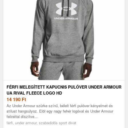
FÉRFI MELEGÍTETT KAPUCNIS PULÓVER UNDER ARMOUR
UA RIVAL FLEECE LOGO HD
14 190
Ft
Az Under Armour szürke színű, bélelt férfi pulóver kényelmet és
stílust hangsúlyoz. Elöl egy nagy fehér logóval és Under Armour
felirattal díszítve...
férfi, under armour, szabadidős sport divat