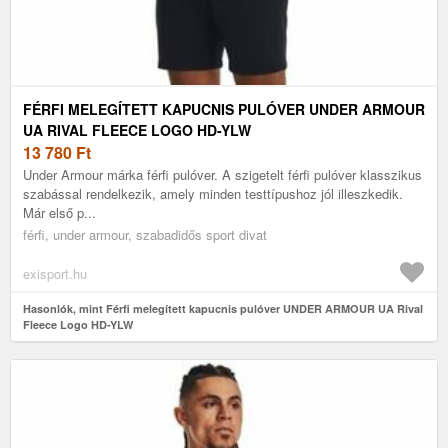
FÉRFI MELEGÍTETT KAPUCNIS PULÓVER UNDER ARMOUR
UA RIVAL FLEECE LOGO HD-YLW
13 780
Ft
Under Armour márka férfi pulóver. A szigetelt férfi pulóver klasszikus
szabással rendelkezik, amely minden testtípushoz jól illeszkedik.
Már első p...
férfi, under armour, szabadidős sport divat
exisport.hu
Hasonlók, mint Férfi melegített kapucnis pulóver UNDER ARMOUR UA Rival
Fleece Logo HD-YLW