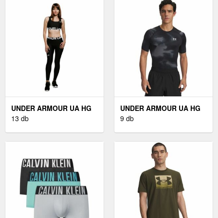
UNDER ARMOUR UA HG
UNDER ARMOUR UA HG
ARMOUR LEGGING - NŐI
13 db
ARMOUR SS - FÉRFI
9 db
LEGGINGS
KOMPRESSZIÓS PÓLÓ