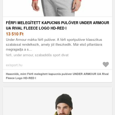
FÉRFI MELEGÍTETT KAPUCNIS PULÓVER UNDER ARMOUR
UA RIVAL FLEECE LOGO HD-RED I
13 510
Ft
Under Armour márka férfi pulóver. A férfi sportpulóver klasszikus
szabással rendelkezik, amely jól illeszkedik. Már első pillantásra
megragadja a s...
férfi, under armour, szabadidős sport divat
exisport.hu
Hasonlók, mint Férfi melegített kapucnis pulóver UNDER ARMOUR UA Rival
Fleece Logo HD-RED I