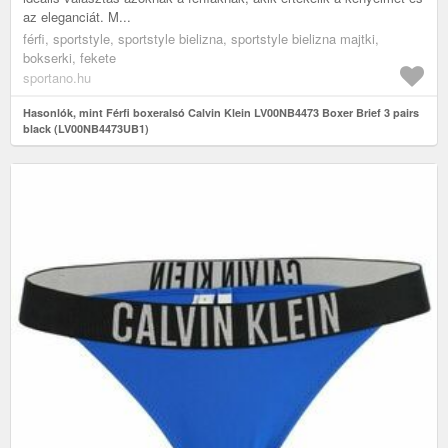
az eleganciát. M...
férfi, sportstyle, sportstyle bielizna, sportstyle bielizna majtki,
bokserki, fekete
sportano.hu
Hasonlók, mint Férfi boxeralsó Calvin Klein LV00NB4473 Boxer Brief 3 pairs
black (LV00NB4473UB1)