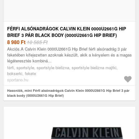
FÉRFI ALSÓNADRÁGOK CALVIN KLEIN 0000U2661G HIP
BRIEF 3 PÁR BLACK BODY (0000U2661G HIP BRIEF)
8 980
Ft
10 565 Ft
Akciós.A Calvin Klein 0000U2661G Hip Brief férfi alsónadrág 3 pár
feketében kifejezetten azoknak készült, akik a kényelem és a magas
légáteresztés kombiná...
férfi, sportstyle, sportstyle bielizna, sportstyle bielizna majtki,
bokserki, fekete
sportano.hu
Hasonlók, mint Férfi alsónadrágok Calvin Klein 0000U2661G Hip Brief 3 pár
black body (0000U2661G Hip Brief)