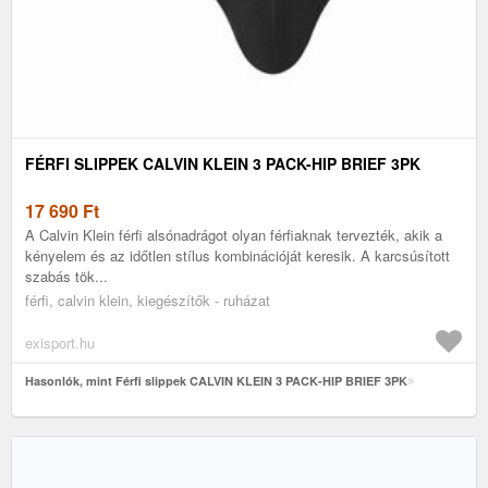
FÉRFI SLIPPEK CALVIN KLEIN 3 PACK-HIP BRIEF 3PK
17 690
Ft
A Calvin Klein férfi alsónadrágot olyan férfiaknak tervezték, akik a
kényelem és az időtlen stílus kombinációját keresik. A karcsúsított
szabás tök...
férfi, calvin klein, kiegészítők - ruházat
exisport.hu
Hasonlók, mint Férfi slippek CALVIN KLEIN 3 PACK-HIP BRIEF 3PK