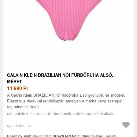
CALVIN KLEIN BRAZILIAN NŐI FÜRDŐRUHA ALSÓ, ,
MÉRET
11 990
Ft
A Calvin Klein BRAZILIAN női fürdőruha alsó gyönyörű és modern.
Elasztikus derékkal rendelkezik, amelyen a márka neve szerepel,
így mindenki tudni ...
női, calvin klein, ruházat, fürdőruhák, kétrészes, bikini alsók
sportisimo.hu
Hasonlók, mint Calvin Klein BRAZILIAN Női fürdőruha alsó, , méret