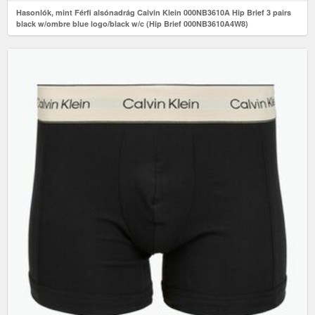
Hasonlók, mint Férfi alsónadrág Calvin Klein 000NB3610A Hip Brief 3 pairs
black w/ombre blue logo/black w/c (Hip Brief 000NB3610A4W8)