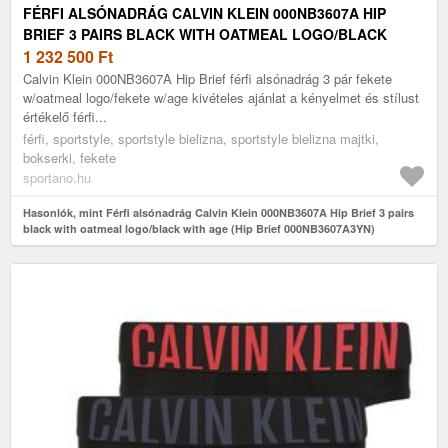
FÉRFI ALSÓNADRÁG CALVIN KLEIN 000NB3607A HIP
BRIEF 3 PAIRS BLACK WITH OATMEAL LOGO/BLACK
WITH AGE (HIP BRIEF 000NB3607A3YN)
1 232 500
Ft
Calvin Klein 000NB3607A Hip Brief férfi alsónadrág 3 pár fekete
w/oatmeal logo/fekete w/age kivételes ajánlat a kényelmet és stílust
értékelő férfi...
férfi, sportstyle, sportstyle bielizna, sportstyle bielizna majtki,
bokserki, fekete
sportano.hu
Hasonlók, mint Férfi alsónadrág Calvin Klein 000NB3607A Hip Brief 3 pairs
black with oatmeal logo/black with age (Hip Brief 000NB3607A3YN)