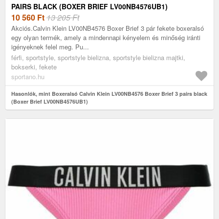
PAIRS BLACK (BOXER BRIEF LV00NB4576UB1)
10 560
Ft
13 205 Ft
Akciós.Calvin Klein LV00NB4576 Boxer Brief 3 pár fekete boxeralsó
egy olyan termék, amely a mindennapi kényelem és minőség iránti
igényeknek felel meg. Pu...
férfi, sportstyle, sportstyle bielizna, sportstyle bielizna majtki,
bokserki, fekete
sportano.hu
Hasonlók, mint Boxeralsó Calvin Klein LV00NB4576 Boxer Brief 3 pairs black
(Boxer Brief LV00NB4576UB1)