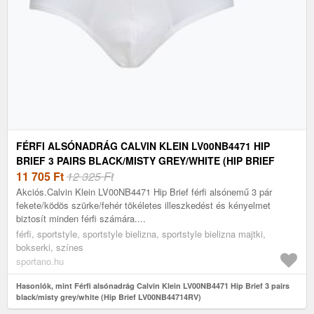
FÉRFI ALSÓNADRÁG CALVIN KLEIN LV00NB4471 HIP
BRIEF 3 PAIRS BLACK/MISTY GREY/WHITE (HIP BRIEF
LV00NB44714RV)
11 705
Ft
12 325 Ft
Akciós.Calvin Klein LV00NB4471 Hip Brief férfi alsónemű 3 pár
fekete/ködös szürke/fehér tökéletes illeszkedést és kényelmet
biztosít minden férfi számára....
férfi, sportstyle, sportstyle bielizna, sportstyle bielizna majtki,
bokserki, színes
sportano.hu
Hasonlók, mint Férfi alsónadrág Calvin Klein LV00NB4471 Hip Brief 3 pairs
black/misty grey/white (Hip Brief LV00NB44714RV)