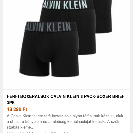
FÉRFI BOXERALSÓK CALVIN KLEIN 3 PACK-BOXER BRIEF
3PK
18 290
Ft
A Calvin Klein fekete férfi boxeralsója olyan férfiaknak készült, akik
a stílus, a kényelem és a minőség kombinációját keresik. A szűk
szabás kieme...