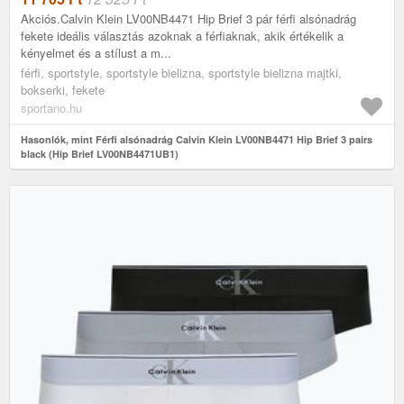
Akciós.Calvin Klein LV00NB4471 Hip Brief 3 pár férfi alsónadrág
fekete ideális választás azoknak a férfiaknak, akik értékelik a
kényelmet és a stílust a m...
férfi, sportstyle, sportstyle bielizna, sportstyle bielizna majtki,
bokserki, fekete
sportano.hu
Hasonlók, mint Férfi alsónadrág Calvin Klein LV00NB4471 Hip Brief 3 pairs
black (Hip Brief LV00NB4471UB1)