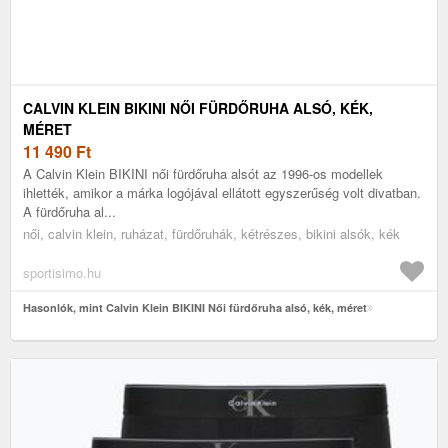
CALVIN KLEIN BIKINI NŐI FÜRDŐRUHA ALSÓ, KÉK,
MÉRET
11 490
Ft
A Calvin Klein BIKINI női fürdőruha alsót az 1996-os modellek
ihlették, amikor a márka logójával ellátott egyszerűség volt divatban.
A fürdőruha al...
női, calvin klein, ruházat, fürdőruhák, kétrészes, bikini alsók, kék
sportisimo.hu
Hasonlók, mint Calvin Klein BIKINI Női fürdőruha alsó, kék, méret