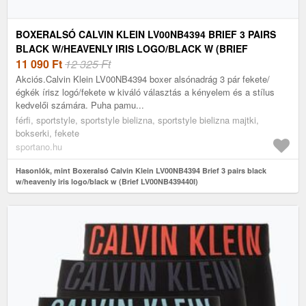
BOXERALSÓ CALVIN KLEIN LV00NB4394 BRIEF 3 PAIRS
BLACK W/HEAVENLY IRIS LOGO/BLACK W (BRIEF
LV00NB439440I)
11 090
Ft
12 325 Ft
Akciós.Calvin Klein LV00NB4394 boxer alsónadrág 3 pár fekete/
égkék írisz logó/fekete w kiváló választás a kényelem és a stílus
kedvelői számára. Puha pamu...
férfi, sportstyle, sportstyle bielizna, sportstyle bielizna majtki,
bokserki, fekete
sportano.hu
Hasonlók, mint Boxeralsó Calvin Klein LV00NB4394 Brief 3 pairs black
w/heavenly iris logo/black w (Brief LV00NB439440I)