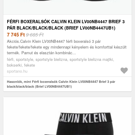
FÉRFI BOXERALSÓK CALVIN KLEIN LV00NB4447 BRIEF 3
PÁR BLACK/BLACK/BLACK (BRIEF LV00NB4447UB1)
7 745
Ft
9 685 Ft
Akciós.Calvin Klein LV00NB4447 férfi boxeralsó 3 pár
fekete/fekete/fekete egy mindennapi kényelem és komforttal készült
termék. Pamut és elasztán kombinác...
férfi, sportstyle, sportstyle bielizna, sportstyle bielizna majtki,
bokserki, fekete
sportano.hu
Hasonlók, mint Férfi boxeralsók Calvin Klein LV00NB4447 Brief 3 pár
black/black/black (Brief LV00NB4447UB1)