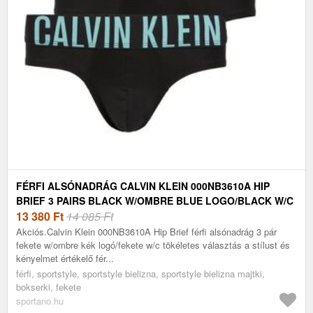
FÉRFI ALSÓNADRÁG CALVIN KLEIN 000NB3610A HIP
BRIEF 3 PAIRS BLACK W/OMBRE BLUE LOGO/BLACK W/C
(HIP BRIEF 000NB3610A4W8)
13 380
Ft
14 085 Ft
Akciós.Calvin Klein 000NB3610A Hip Brief férfi alsónadrág 3 pár
fekete w/ombre kék logó/fekete w/c tökéletes választás a stílust és
kényelmet értékelő fér...
férfi, sportstyle, sportstyle bielizna, sportstyle bielizna majtki,
bokserki, fekete
sportano.hu