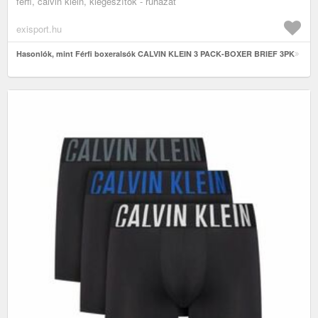
férfi, calvin klein, kiegészítők - ruházat
exisport.hu
Hasonlók, mint Férfi boxeralsók CALVIN KLEIN 3 PACK-BOXER BRIEF 3PK