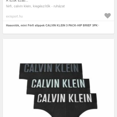
A szűk szab...
férfi, calvin klein, kiegészítők - ruházat
exisport.hu
Hasonlók, mint Férfi slippek CALVIN KLEIN 3 PACK-HIP BRIEF 3PK