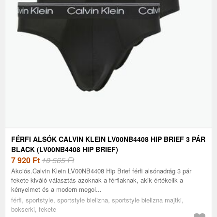
FÉRFI ALSÓK CALVIN KLEIN LV00NB4408 HIP BRIEF 3 PÁR
BLACK (LV00NB4408 HIP BRIEF)
7 920
Ft
10 565 Ft
Akciós.Calvin Klein LV00NB4408 Hip Brief férfi alsónadrág 3 pár
fekete kiváló választás azoknak a férfiaknak, akik értékelik a
kényelmet és a modern megol...
férfi, sportstyle, sportstyle bielizna, sportstyle bielizna majtki,
bokserki, fekete