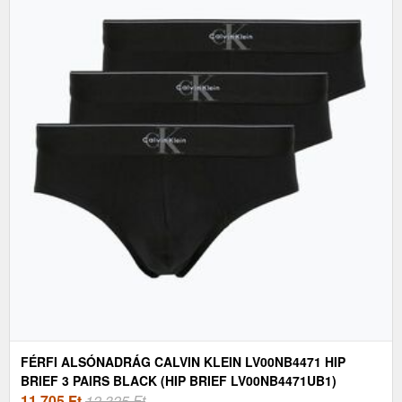
FÉRFI ALSÓNADRÁG CALVIN KLEIN LV00NB4471 HIP
BRIEF 3 PAIRS BLACK (HIP BRIEF LV00NB4471UB1)
11 705
Ft
12 325 Ft