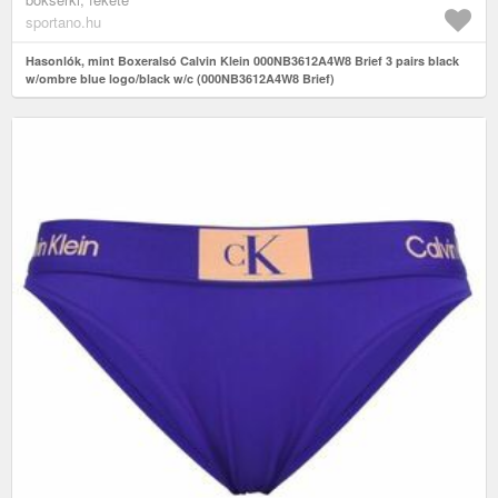
sportano.hu
Hasonlók, mint Boxeralsó Calvin Klein 000NB3612A4W8 Brief 3 pairs black
w/ombre blue logo/black w/c (000NB3612A4W8 Brief)