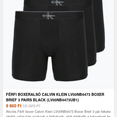
FÉRFI BOXERALSÓ CALVIN KLEIN LV00NB4473 BOXER
BRIEF 3 PAIRS BLACK (LV00NB4473UB1)
9 860
Ft
12 325 Ft
Akciós.Férfi boxer Calvin Klein LV00NB4473 Boxer Brief 3 pár fekete
ideális választás azoknak a férfiaknak, akik értékelik a kényelmet és