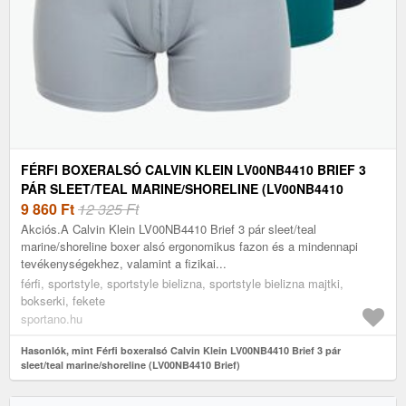
FÉRFI BOXERALSÓ CALVIN KLEIN LV00NB4410 BRIEF 3
PÁR SLEET/TEAL MARINE/SHORELINE (LV00NB4410
BRIEF)
9 860
Ft
12 325 Ft
Akciós.A Calvin Klein LV00NB4410 Brief 3 pár sleet/teal
marine/shoreline boxer alsó ergonomikus fazon és a mindennapi
tevékenységekhez, valamint a fizikai...
férfi, sportstyle, sportstyle bielizna, sportstyle bielizna majtki,
bokserki, fekete
sportano.hu
Hasonlók, mint Férfi boxeralsó Calvin Klein LV00NB4410 Brief 3 pár
sleet/teal marine/shoreline (LV00NB4410 Brief)