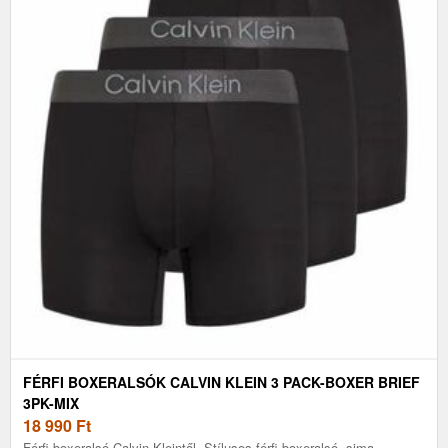
FÉRFI BOXERALSÓK CALVIN KLEIN 3 PACK-BOXER BRIEF
3PK-MIX
18 990
Ft
Férfi boxeralsó Calvin Kleintől. Stílusos férfi boxeralsó, sima