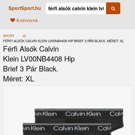
SportSport.hu
Kedvencek
SPORT
XL
JELENLEGI:
FÉRFI ALSÓK CALVIN KLEIN LV00NB4408 HIP BRIEF 3 PÁR BLACK. MÉRET: XL
Férfi Alsók Calvin
Klein LV00NB4408 Hip
Brief 3 Pár Black.
Méret: XL