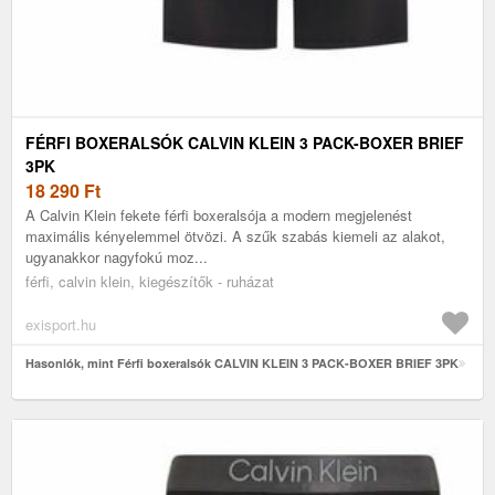
FÉRFI BOXERALSÓK CALVIN KLEIN 3 PACK-BOXER BRIEF
3PK
18 290
Ft
A Calvin Klein fekete férfi boxeralsója a modern megjelenést
maximális kényelemmel ötvözi. A szűk szabás kiemeli az alakot,
ugyanakkor nagyfokú moz...
férfi, calvin klein, kiegészítők - ruházat
exisport.hu
Hasonlók, mint Férfi boxeralsók CALVIN KLEIN 3 PACK-BOXER BRIEF 3PK