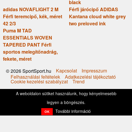
black
adidas NOVAFLIGHT 2 M
Férfi járócipő ADIDAS
Férfi teremcipő, kék, méret
Kantana cloud white grey
42 2/3
two preloved ink
Puma M TAD
ESSENTIALS WOVEN
TAPERED PANT Férfi
sportos melegítőnadrág,
fekete, méret
Kapcsolat
Impresszum
© 2026 SportSport.hu
Felhasználási feltételek
Adatkezelési tájékoztató
Cookie kezelési szabályzat
Trend
A weboldalon sütiket használunk, hogy kényelmesebb
legyen a böngészés.
További információ
OK