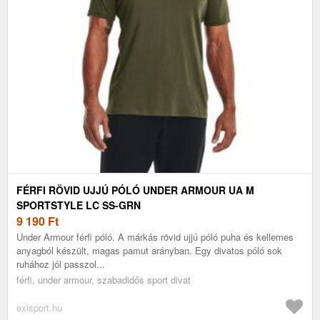
FÉRFI RÖVID UJJÚ PÓLÓ UNDER ARMOUR UA M
SPORTSTYLE LC SS-GRN
9 190
Ft
Under Armour férfi póló. A márkás rövid ujjú póló puha és kellemes
anyagból készült, magas pamut arányban. Egy divatos póló sok
ruhához jól passzol...
férfi, under armour, szabadidős sport divat
exisport.hu