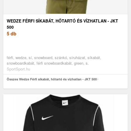
WEDZE FÉRFI SÍKABÁT, HŐTARTÓ ÉS VÍZHATLAN - JKT
500
5 db
férfi, wedze, sí, snowboard, szánkó, síruházat, síkabát,
snowboardkabát, férfi snowboardkabát, green, s.
SportSport.hu
Összes Wedze Férfi síkabát, hőtartó és vízhatlan - JKT 500