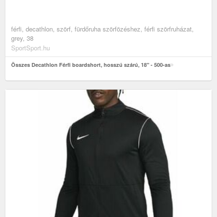
férfi, decathlon, szörf, fürdőruha szörfözéshez, férfi szörfruházat,
grey, 38
SportSport.hu
Összes Decathlon Férfi boardshort, hosszú szárú, 18" - 500-as