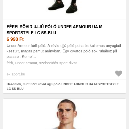
FÉRFI RÖVID UJJÚ PÓLÓ UNDER ARMOUR UA M
SPORTSTYLE LC SS-BLU
6 990
Ft
Under Armour férfi póló. A rövid ujjú póló puha és kellemes anyagból
készült, magas pamut arányban. Egy divatos póló sok ruhához jól
passzol. Kombi...
férfi, under armour, szabadidős sport divat
exisport.hu
Hasonlók, mint Férfi rövid ujjú póló UNDER ARMOUR UA M SPORTSTYLE
LC SS-BLU