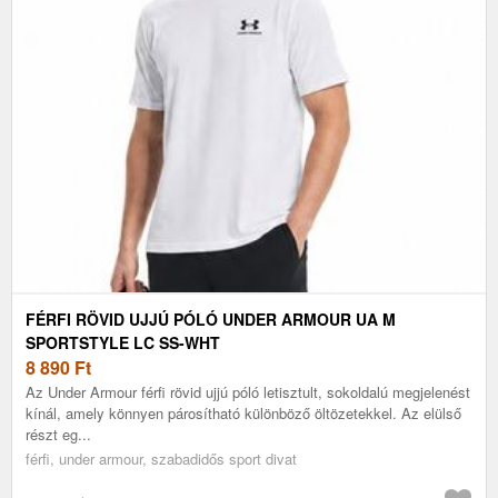
FÉRFI RÖVID UJJÚ PÓLÓ UNDER ARMOUR UA M
SPORTSTYLE LC SS-WHT
8 890
Ft
Az Under Armour férfi rövid ujjú póló letisztult, sokoldalú megjelenést
kínál, amely könnyen párosítható különböző öltözetekkel. Az elülső
részt eg...
férfi, under armour, szabadidős sport divat