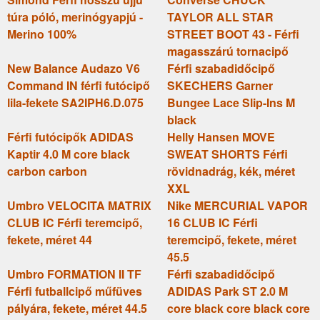
túra póló, merinógyapjú -
TAYLOR ALL STAR
Merino 100%
STREET BOOT 43 - Férfi
magasszárú tornacipő
New Balance Audazo V6
Férfi szabadidőcipő
Command IN férfi futócipő
SKECHERS Garner
lila-fekete SA2IPH6.D.075
Bungee Lace Slip-Ins M
black
Férfi futócipők ADIDAS
Helly Hansen MOVE
Kaptir 4.0 M core black
SWEAT SHORTS Férfi
carbon carbon
rövidnadrág, kék, méret
XXL
Umbro VELOCITA MATRIX
Nike MERCURIAL VAPOR
CLUB IC Férfi teremcipő,
16 CLUB IC Férfi
fekete, méret 44
teremcipő, fekete, méret
45.5
Umbro FORMATION II TF
Férfi szabadidőcipő
Férfi futballcipő műfüves
ADIDAS Park ST 2.0 M
pályára, fekete, méret 44.5
core black core black core