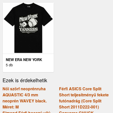
SHIRT
TORNACIPŐ, FEKETE
NEW ERA NEW YORK
YANKEES MLB FÉRFI
5 db
PÓLÓ, FEKETE, MÉRET
Ezek is érdekelhetik
Női szörf neoprénruha
Férfi ASICS Core Split
AQUASTIC 4/3 mm
Short teljesítményű fekete
neoprén WAVEY black.
futónadrág (Core Split
Méret: M
Short 2011D222-001)
Simond Férfi hosszú ujjú
Converse CHUCK