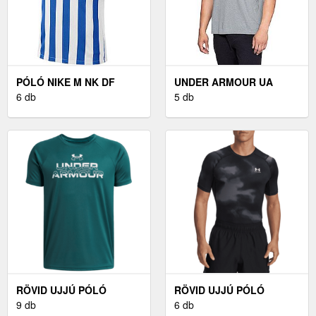
PÓLÓ NIKE M NK DF
UNDER ARMOUR UA
STRP DVSN IV JSY SS
6 db
SPORTSTYLE SS RÖVID
5 db
UJJÚ PÓLÓ - SZÜRKE
RÖVID UJJÚ PÓLÓ
RÖVID UJJÚ PÓLÓ
UNDER ARMOUR UNDER
9 db
UNDER ARMOUR UA HG
6 db