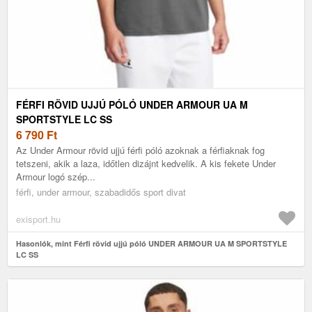
FÉRFI RÖVID UJJÚ PÓLÓ UNDER ARMOUR UA M
SPORTSTYLE LC SS
6 790
Ft
Az Under Armour rövid ujjú férfi póló azoknak a férfiaknak fog
tetszeni, akik a laza, időtlen dizájnt kedvelik. A kis fekete Under
Armour logó szép...
férfi, under armour, szabadidős sport divat
exisport.hu
Hasonlók, mint Férfi rövid ujjú póló UNDER ARMOUR UA M SPORTSTYLE
LC SS