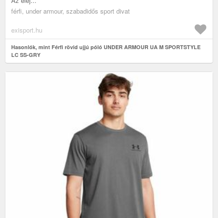
Az elej...
férfi, under armour, szabadidős sport divat
exisport.hu
Hasonlók, mint Férfi rövid ujjú póló UNDER ARMOUR UA M SPORTSTYLE
LC SS-GRY