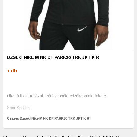
DZSEKI NIKE M NK DF PARK20 TRK JKT K R
7 db
nike, futball, ruházat, tréningruhák, edzőkabátok, fekete
SportSport.hu
Összes Dzseki Nike M NK DF PARK20 TRK JKT K R