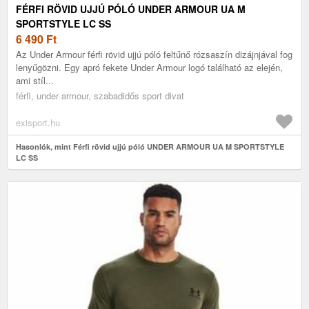
FÉRFI RÖVID UJJÚ PÓLÓ UNDER ARMOUR UA M
SPORTSTYLE LC SS
6 490
Ft
Az Under Armour férfi rövid ujjú póló feltűnő rózsaszín dizájnjával fog
lenyűgözni. Egy apró fekete Under Armour logó található az elején,
ami stíl...
férfi, under armour, szabadidős sport divat
exisport.hu
Hasonlók, mint Férfi rövid ujjú póló UNDER ARMOUR UA M SPORTSTYLE
LC SS