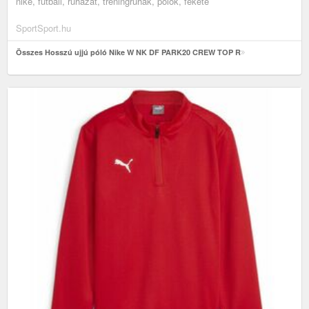
nike, futball, ruházat, tréningruhák, pólók, fekete
SportSport.hu
Összes Hosszú ujjú póló Nike W NK DF PARK20 CREW TOP R