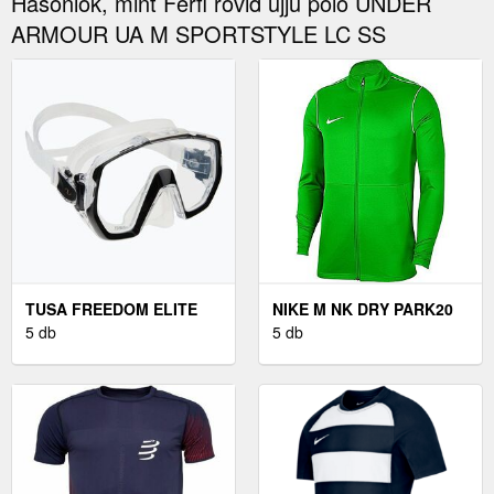
Hasonlók, mint Férfi rövid ujjú póló UNDER
ARMOUR UA M SPORTSTYLE LC SS
TUSA FREEDOM ELITE
NIKE M NK DRY PARK20
BÚVÁRMASZK FEHÉR M-
5 db
TRK JKT K DZSEKI - M
5 db
1003 (FREEDOM ELITE M
1003)