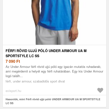
FÉRFI RÖVID UJJÚ PÓLÓ UNDER ARMOUR UA M
SPORTSTYLE LC SS
7 090
Ft
Az Under Armour férfi rövid ujjú póló egy igazán mutatós ruhadarab,
ami megérdemli a helyét egy férfi ruhatárában. Egy kis Under Armour
logó találh...
férfi, under armour, szabadidős sport divat
exisport.hu
Hasonlók, mint Férfi rövid ujjú póló UNDER ARMOUR UA M SPORTSTYLE
LC SS