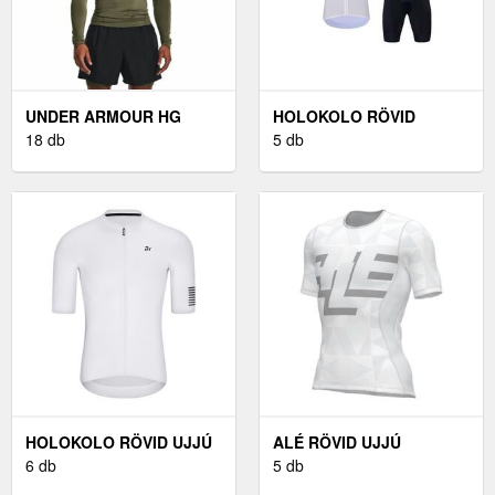
UNDER ARMOUR HG
HOLOKOLO RÖVID
ARMOUR LS - FÉRFI
18 db
KERÉKPÁROS MEZ
5 db
KOMPRESSZIÓS PÓLÓ
RÖVIDNADRÁGGAL -
SZETT -
FEKETE/FEHÉR/KÉK
HOLOKOLO RÖVID UJJÚ
ALÉ RÖVID UJJÚ
KERÉKPÁROS MEZ -
6 db
KERÉKPÁROS PÓLÓ -
5 db
VICTORIOUS ELITE -
INTIMO MULTIVERSO -