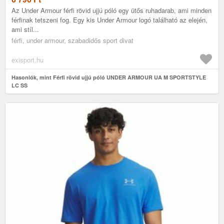
Az Under Armour férfi rövid ujjú póló egy ütős ruhadarab, ami minden
férfinak tetszeni fog. Egy kis Under Armour logó található az elején,
ami stíl...
férfi, under armour, szabadidős sport divat
exisport.hu
Hasonlók, mint Férfi rövid ujjú póló UNDER ARMOUR UA M SPORTSTYLE
LC SS