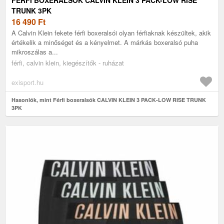
TRUNK 3PK
16 490
Ft
A Calvin Klein fekete férfi boxeralsói olyan férfiaknak készültek, akik
értékelik a minőséget és a kényelmet. A márkás boxeralsó puha
mikroszálas a...
férfi, calvin klein, kiegészítők - ruházat
exisport.hu
Hasonlók, mint Férfi boxeralsók CALVIN KLEIN 3 PACK-LOW RISE TRUNK
3PK