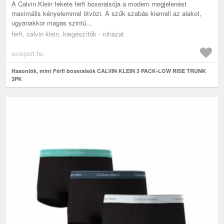
A Calvin Klein fekete férfi boxeralsója a modern megjelenést
maximális kényelemmel ötvözi. A szűk szabás kiemeli az alakot,
ugyanakkor magas szintű...
férfi, calvin klein, kiegészítők - ruházat
exisport.hu
Hasonlók, mint Férfi boxeralsók CALVIN KLEIN 3 PACK-LOW RISE TRUNK
3PK