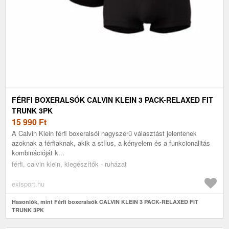
FÉRFI BOXERALSÓK CALVIN KLEIN 3 PACK-RELAXED FIT
TRUNK 3PK
15 990
Ft
A Calvin Klein férfi boxeralsói nagyszerű választást jelentenek
azoknak a férfiaknak, akik a stílus, a kényelem és a funkcionalitás
kombinációját k...
férfi, calvin klein, kiegészítők - ruházat
exisport.hu
Hasonlók, mint Férfi boxeralsók CALVIN KLEIN 3 PACK-RELAXED FIT
TRUNK 3PK