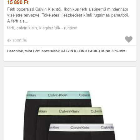
15 890
Ft
Férfi boxeralsó Calvin Kleintől. Ikonikus férfi alsónemű mindennapi
viseletre tervezve. Tökéletes illeszkedést kínál rugalmas pamutból.
A férfi als...
férfi, calvin klein, kiegészítők - ruházat
exisport.hu
Hasonlók, mint Férfi boxeralsók CALVIN KLEIN 3 PACK-TRUNK 3PK-Mix