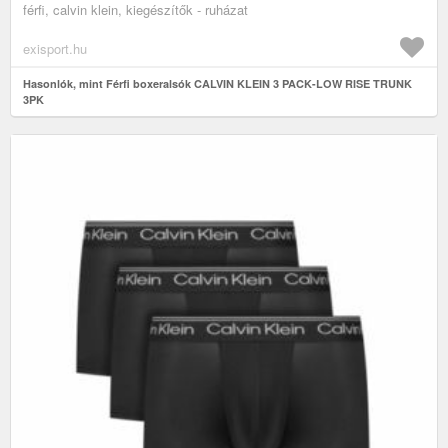
férfi, calvin klein, kiegészítők - ruházat
exisport.hu
Hasonlók, mint Férfi boxeralsók CALVIN KLEIN 3 PACK-LOW RISE TRUNK
3PK