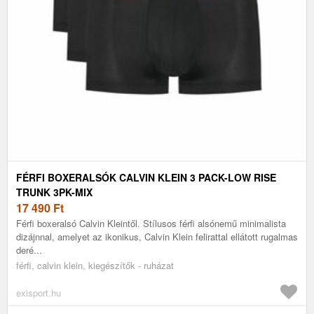
FÉRFI BOXERALSÓK CALVIN KLEIN 3 PACK-LOW RISE
TRUNK 3PK-MIX
17 490
Ft
Férfi boxeralsó Calvin Kleintől. Stílusos férfi alsónemű minimalista
dizájnnal, amelyet az ikonikus, Calvin Klein felirattal ellátott rugalmas
deré...
férfi, calvin klein, kiegészítők - ruházat
exisport.hu