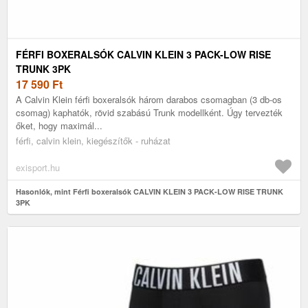
FÉRFI BOXERALSÓK CALVIN KLEIN 3 PACK-LOW RISE
TRUNK 3PK
17 590
Ft
A Calvin Klein férfi boxeralsók három darabos csomagban (3 db-os
csomag) kaphatók, rövid szabású Trunk modellként. Úgy tervezték
őket, hogy maximál...
férfi, calvin klein, kiegészítők - ruházat
exisport.hu
Hasonlók, mint Férfi boxeralsók CALVIN KLEIN 3 PACK-LOW RISE TRUNK
3PK