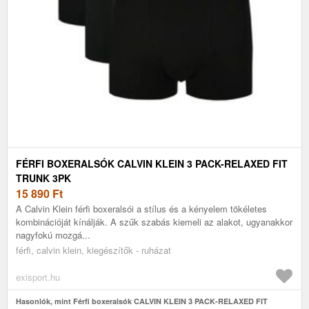
FÉRFI BOXERALSÓK CALVIN KLEIN 3 PACK-RELAXED FIT
TRUNK 3PK
15 890
Ft
A Calvin Klein férfi boxeralsói a stílus és a kényelem tökéletes
kombinációját kínálják. A szűk szabás kiemeli az alakot, ugyanakkor
nagyfokú mozgá...
férfi, calvin klein, kiegészítők - ruházat
exisport.hu
Hasonlók, mint Férfi boxeralsók CALVIN KLEIN 3 PACK-RELAXED FIT