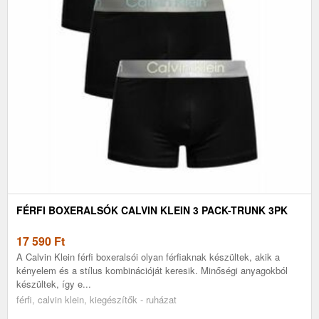
FÉRFI BOXERALSÓK CALVIN KLEIN 3 PACK-TRUNK 3PK
17 590
Ft
A Calvin Klein férfi boxeralsói olyan férfiaknak készültek, akik a
kényelem és a stílus kombinációját keresik. Minőségi anyagokból
készültek, így e...
férfi, calvin klein, kiegészítők - ruházat