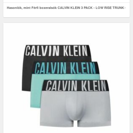
Hasonlók, mint Férfi boxeralsók CALVIN KLEIN 3 PACK - LOW RISE TRUNK