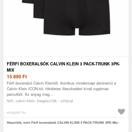
FÉRFI BOXERALSÓK CALVIN KLEIN 3 PACK-TRUNK 3PK-
MIX
15 890
Ft
Férfi boxeralsó Calvin Kleintől. Ikonikus mindennapi alsónemű a
Calvin Klein ICON-tól, tökéletes illeszkedést kínál rugalmas
pamutból. Az anyag mag...
férfi, calvin klein, kiegészítők - ruházat
exisport.hu
Hasonlók, mint Férfi boxeralsók CALVIN KLEIN 3 PACK-TRUNK 3PK-Mix