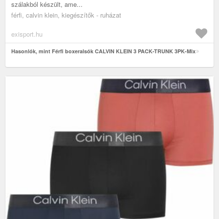
szálakból készült, ame...
férfi, calvin klein, kiegészítők - ruházat
exisport.hu
Hasonlók, mint Férfi boxeralsók CALVIN KLEIN 3 PACK-TRUNK 3PK-Mix