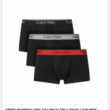
FÉRFI BOXERALSÓK CALVIN KLEIN 3 PACK-LOW RISE