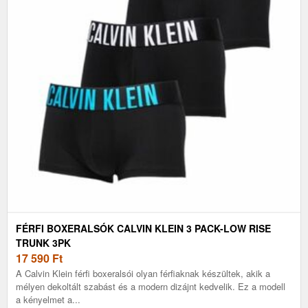
FÉRFI BOXERALSÓK CALVIN KLEIN 3 PACK-LOW RISE
TRUNK 3PK
17 590
Ft
A Calvin Klein férfi boxeralsói olyan férfiaknak készültek, akik a
mélyen dekoltált szabást és a modern dizájnt kedvelik. Ez a modell
a kényelmet a...