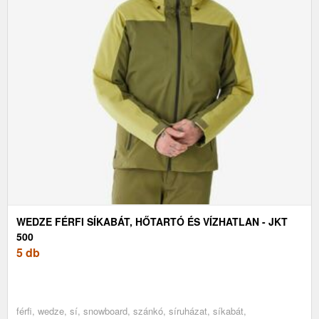
WEDZE FÉRFI SÍKABÁT, HŐTARTÓ ÉS VÍZHATLAN - JKT
500
5 db
férfi, wedze, sí, snowboard, szánkó, síruházat, síkabát,