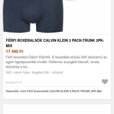
FÉRFI BOXERALSÓK CALVIN KLEIN 3 PACK-TRUNK 3PK-
MIX
17 490
Ft
Férfi boxeralsó Calvin Kleintől. A boxeralsó stílusú férfi alsónemű az
egyik legnépszerűbb modell. Kellemes anyagból készült, amely
biztosítja a ké...
férfi, calvin klein, kiegészítők - ruházat
exisport.hu
Hasonlók, mint Férfi boxeralsók CALVIN KLEIN 3 PACK-TRUNK 3PK-Mix