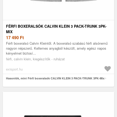
FÉRFI BOXERALSÓK CALVIN KLEIN 3 PACK-TRUNK 3PK-
MIX
17 490
Ft
Férfi boxeralsó Calvin Kleintől. A boxeralsó szabású férfi alsónemű
nagyon népszerű. Kellemes anyagból készült, amely egész napos
kényelmet biztosí...
férfi, calvin klein, kiegészítők - ruházat
exisport.hu
Hasonlók, mint Férfi boxeralsók CALVIN KLEIN 3 PACK-TRUNK 3PK-Mix