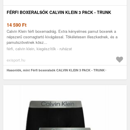
FÉRFI BOXERALSÓK CALVIN KLEIN 3 PACK - TRUNK
14 590
Ft
Calvin Klein férfi boxernadrág. Extra kényelmes pamut boxerek a
népszerű csomagtartó kivágással. Tökéletesen illeszkednek, és a
pamutszövetnek kösz...
férfi, calvin klein, kiegészítők - ruházat
exisport.hu
Hasonlók, mint Férfi boxeralsók CALVIN KLEIN 3 PACK - TRUNK