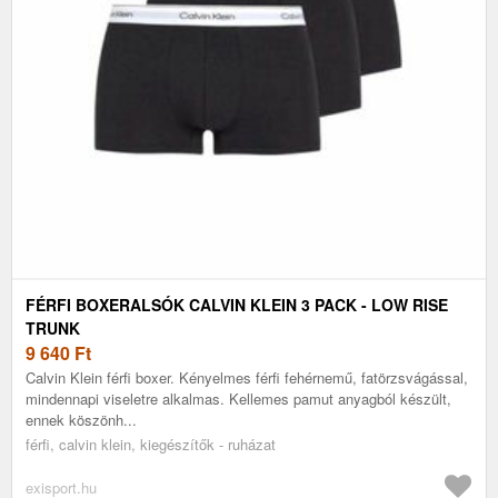
FÉRFI BOXERALSÓK CALVIN KLEIN 3 PACK - LOW RISE
TRUNK
9 640
Ft
Calvin Klein férfi boxer. Kényelmes férfi fehérnemű, fatörzsvágással,
mindennapi viseletre alkalmas. Kellemes pamut anyagból készült,
ennek köszönh...
férfi, calvin klein, kiegészítők - ruházat
exisport.hu