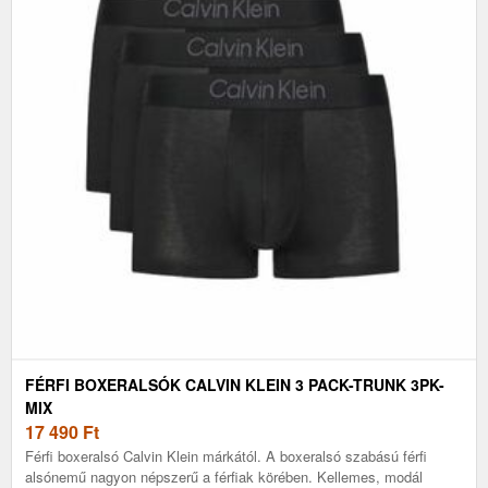
FÉRFI BOXERALSÓK CALVIN KLEIN 3 PACK-TRUNK 3PK-
MIX
17 490
Ft
Férfi boxeralsó Calvin Klein márkától. A boxeralsó szabású férfi
alsónemű nagyon népszerű a férfiak körében. Kellemes, modál