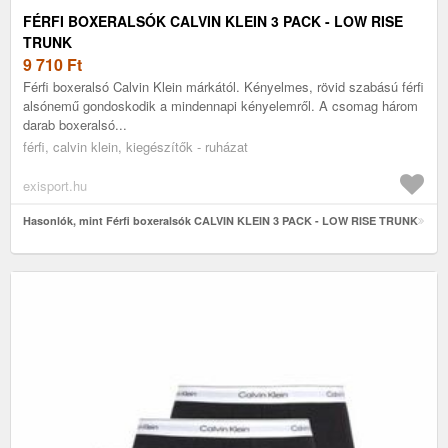
FÉRFI BOXERALSÓK CALVIN KLEIN 3 PACK - LOW RISE
TRUNK
9 710
Ft
Férfi boxeralsó Calvin Klein márkától. Kényelmes, rövid szabású férfi
alsónemű gondoskodik a mindennapi kényelemről. A csomag három
darab boxeralsó...
férfi, calvin klein, kiegészítők - ruházat
exisport.hu
Hasonlók, mint Férfi boxeralsók CALVIN KLEIN 3 PACK - LOW RISE TRUNK