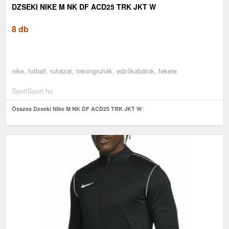
DZSEKI NIKE M NK DF ACD25 TRK JKT W
8 db
nike, futball, ruházat, tréningruhák, edzőkabátok, fekete
SportSport.hu
Összes Dzseki Nike M NK DF ACD25 TRK JKT W