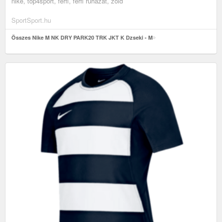
nike, top4sport, férfi, férfi ruházat, zöld
SportSport.hu
Összes Nike M NK DRY PARK20 TRK JKT K Dzseki - M