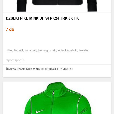
DZSEKI NIKE M NK DF STRK24 TRK JKT K
7 db
nike, futball, ruházat, tréningruhák, edzőkabátok, fekete
SportSport.hu
Összes Dzseki Nike M NK DF STRK24 TRK JKT K