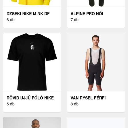
DZSEKI NIKE M NK DF
ALPINE PRO NŐI
ACD23 TRK JKT K
6 db
SOFTSHELL NADRÁG NŐI
7 db
SOFTSHELL NADRÁG,
FEKETE
RÖVID UJJÚ PÓLÓ NIKE
VAN RYSEL FÉRFI
SC FREIBURG NSW T-
5 db
KERÉKPÁROS
8 db
SHIRT
RÖVIDNADRÁG - RCR-R
PRO