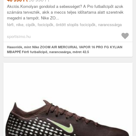
Akciós.Komolyan gondolod a sebességet? A Pro futballcipőt azok
számára tervezték, akik a meccs teljes időtartama alatt szeretnék
megadni a tempót. Nike ZO...
férfi, nike, cipők, focicipők, öntött stoplis focicipők, narancssárga
sportisimo.hu
Hasonlók, mint Nike ZOOM AIR MERCURIAL VAPOR 16 PRO FG KYLIAN
MBAPPÉ Férfi futballcipő, narancssárga, méret 42.5