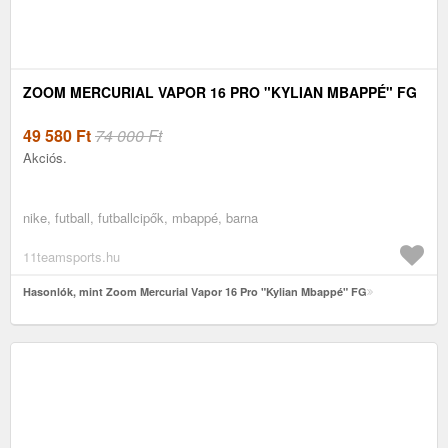
ZOOM MERCURIAL VAPOR 16 PRO "KYLIAN MBAPPÉ" FG
49 580
Ft
74 000 Ft
Akciós.
nike, futball, futballcipők, mbappé, barna
11teamsports.hu
Hasonlók, mint Zoom Mercurial Vapor 16 Pro "Kylian Mbappé" FG