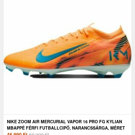
NIKE ZOOM AIR MERCURIAL VAPOR 16 PRO FG KYLIAN
MBAPPÉ FÉRFI FUTBALLCIPŐ, NARANCSSÁRGA, MÉRET
42.5
46 990
Ft
56 990 Ft