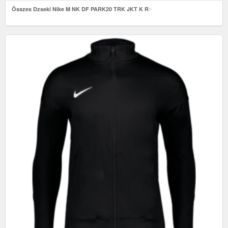
Összes Dzseki Nike M NK DF PARK20 TRK JKT K R