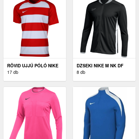
RÖVID UJJÚ PÓLÓ NIKE
DZSEKI NIKE M NK DF
TEAM CREW RAZOR
17 db
ACD25 TRK JKT K
8 db
RUGBY T