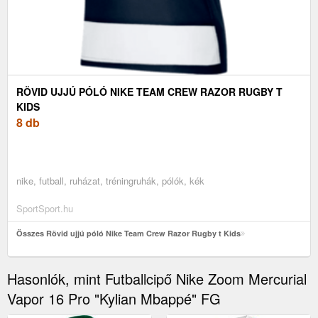
RÖVID UJJÚ PÓLÓ NIKE TEAM CREW RAZOR RUGBY T
KIDS
8 db
nike, futball, ruházat, tréningruhák, pólók, kék
SportSport.hu
Összes Rövid ujjú póló Nike Team Crew Razor Rugby t Kids
Hasonlók, mint Futballcipő Nike Zoom Mercurial
Vapor 16 Pro "Kylian Mbappé" FG