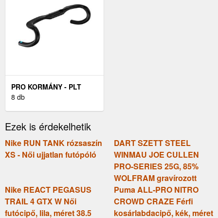
PRO KORMÁNY - PLT
ERGO CARBON - FEKETE
8 db
Ezek is érdekelhetik
Nike RUN TANK rózsaszín
DART SZETT STEEL
XS - Női ujjatlan futópóló
WINMAU JOE CULLEN
PRO-SERIES 25G, 85%
WOLFRAM gravírozott
Nike REACT PEGASUS
Puma ALL-PRO NITRO
TRAIL 4 GTX W Női
CROWD CRAZE Férfi
futócipő, lila, méret 38.5
kosárlabdacipő, kék, méret