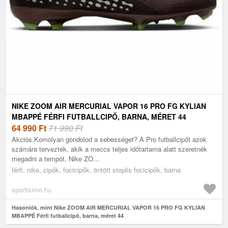
NIKE ZOOM AIR MERCURIAL VAPOR 16 PRO FG KYLIAN
MBAPPÉ FÉRFI FUTBALLCIPŐ, BARNA, MÉRET 44
64 990
Ft
71 990 Ft
Akciós.Komolyan gondolod a sebességet? A Pro futballcipőt azok
számára tervezték, akik a meccs teljes időtartama alatt szeretnék
megadni a tempót. Nike ZO...
férfi, nike, cipők, focicipők, öntött stoplis focicipők, barna
sportisimo.hu
Hasonlók, mint Nike ZOOM AIR MERCURIAL VAPOR 16 PRO FG KYLIAN
MBAPPÉ Férfi futballcipő, barna, méret 44