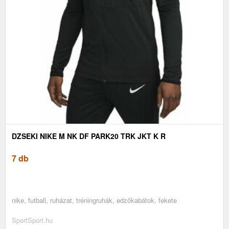
DZSEKI NIKE M NK DF PARK20 TRK JKT K R
7 db
nike, futball, ruházat, tréningruhák, edzőkabátok, fekete
SportSport.hu