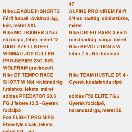
47
Nike LEAGUE III SHORTS
ALPINE PRO NIREM Férfi
Férfi futball rövidnadrág,
3/4-es nadrág, sötétszürke,
kék, méret XXL
méret
Nike MC TRAINER 3 Női
Nike DRI-FIT PARK 3 Férfi
edzőcipő, fehér, méret 42
rövidnadrág, sárga, méret
DART SZETT STEEL
Nike REVOLUTION 5 W
WINMAU JOE CULLEN
fehér 7.5 - Női futócipő
PRO-SERIES 23G, 85%
WOLFRAM gravírozott
Nike DF TEMPO RACE
Nike TEAM HUSTLE D9 4 -
SHORT W Női rövidnadrág
Gyerek kosárlabda cipő
futáshoz, fekete, méret
adidas PREDATOR 20.3
adidas F50 ELITE FG J
FG J fekete 13.5 - Gyerek
Gyerek focicipő,
focicipő
narancssárga, méret 36
Fox FLIGHT PRO MIPS
Freestyle sisak, fekete,
méret (51 - 55)