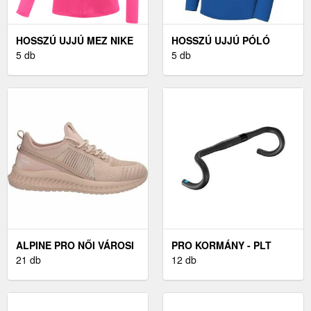
HOSSZÚ UJJÚ MEZ NIKE
HOSSZÚ UJJÚ PÓLÓ
W NK DF REF II JSY LS
5 db
NIKE M NK DF STRK24
5 db
DRILL TOP K
ALPINE PRO NŐI VÁROSI
PRO KORMÁNY - PLT
CIPŐ NŐI VÁROSI CIPŐ,
21 db
COMPACT - FEKETE
12 db
RÓZSASZÍN