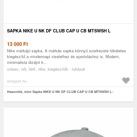
SAPKA NIKE U NK DF CLUB CAP U CB MTSWSH L
13 000
Ft
Nike márkájú sapka. A márkás sapka könnyű szerkezete tökéletes
kiegészítő a mindennapi viselethez és sportoláshoz is. Modern,
minimalista dizájnt k...
unisex, női, férfi, nike, kiegészítők - ruházat
exisport.hu
Hasonlók, mint Sapka NIKE U NK DF CLUB CAP U CB MTSWSH L