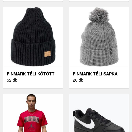
FINMARK TÉLI KÖTÖTT
FINMARK TÉLI SAPKA
SAPKA TÉLI KÖTÖTT
52 db
SZÜRKE UNI - KÖTÖTT
26 db
SAPKA, FEKETE, MÉRET
TÉLI SAPKA
UNI