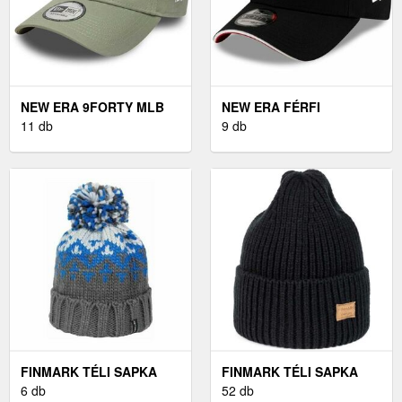
NEW ERA 9FORTY MLB
NEW ERA FÉRFI
NEW YORK YANKEES UNI
11 db
BASEBALL SAPKA FÉRFI
9 db
- BASEBALL SAPKA
BASEBALL SAPKA,
FEKETE, MÉRET UNI
FINMARK TÉLI SAPKA
FINMARK TÉLI SAPKA
SZÜRKE UNI - FÉRFI TÉLI
6 db
FEKETE UNI - TÉLI
52 db