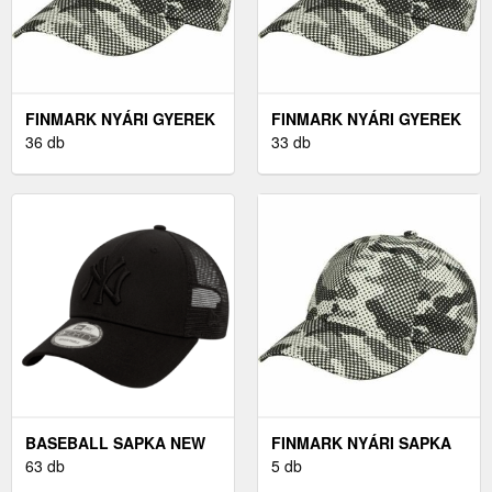
FINMARK NYÁRI GYEREK
FINMARK NYÁRI GYEREK
SAPKA NYÁRI GYEREK
36 db
SAPKA - NYÁRI GYEREK
33 db
BASEBALL SAPKA, ,
BASEBALL SAPKA
MÉRET UNI
BASEBALL SAPKA NEW
FINMARK NYÁRI SAPKA
ERA NEW ERA NEW YORK
63 db
SZÜRKE UNI - NYÁRI
5 db
YANKEES 9FORTY
BASEBALL SAPKA