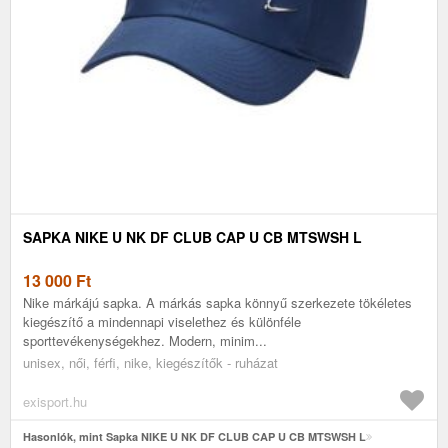
SAPKA NIKE U NK DF CLUB CAP U CB MTSWSH L
13 000
Ft
Nike márkájú sapka. A márkás sapka könnyű szerkezete tökéletes
kiegészítő a mindennapi viselethez és különféle
sporttevékenységekhez. Modern, minim...
unisex, női, férfi, nike, kiegészítők - ruházat
exisport.hu
Hasonlók, mint Sapka NIKE U NK DF CLUB CAP U CB MTSWSH L