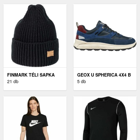
BASEBALL SAPKA
BASEBALL SAPKA
FINMARK TÉLI SAPKA
GEOX U SPHERICA 4X4 B
FEKETE UNI - FÉRFI TÉLI
21 db
ABX FÉRFI
5 db
SAPKA
SZABADIDŐCIPŐ,
SÖTÉTKÉK, MÉRET