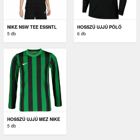
NIKE NSW TEE ESSNTL
HOSSZÚ UJJÚ PÓLÓ
ICON FUTURA - NŐI
5 db
NIKE Y NK DF PARK20
6 db
PÓLÓ
CREW TOP R
HOSSZÚ UJJÚ MEZ NIKE
Y NK DIVISION 4 DRY LS
5 db
JSY