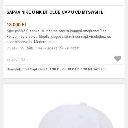
SAPKA NIKE U NK DF CLUB CAP U CB MTSWSH L
13 000
Ft
Nike márkájú sapka. A márkás sapka könnyű szerkezetű és
kényelmes viselet. Ideális kiegészítő mindennapi viselethez és
sportoláshoz is. Modern, min...
unisex, női, férfi, nike, kiegészítők - ruházat
exisport.hu
Hasonlók, mint Sapka NIKE U NK DF CLUB CAP U CB MTSWSH L