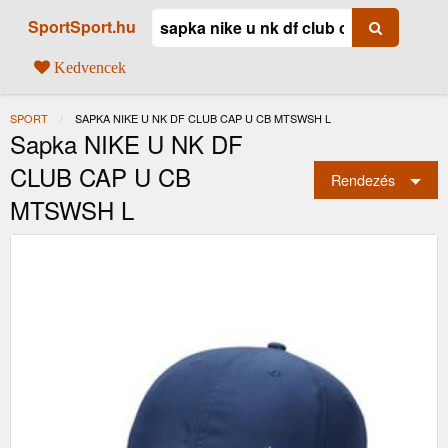
SportSport.hu
Kedvencek
SPORT
JELENLEGI:
SAPKA NIKE U NK DF CLUB CAP U CB MTSWSH L
Sapka NIKE U NK DF
CLUB CAP U CB
Rendezés
MTSWSH L