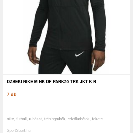
DZSEKI NIKE M NK DF PARK20 TRK JKT K R
7 db
nike, futball, ruházat, tréningruhák, edzőkabátok, fekete
SportSport.hu