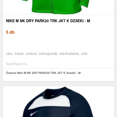
NIKE M NK DRY PARK20 TRK JKT K DZSEKI - M
5 db
nike, futball, ruházat, tréningruhák, edzőkabátok, zöld
SportSport.hu
Összes Nike M NK DRY PARK20 TRK JKT K Dzseki - M