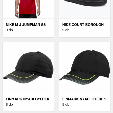
NIKE M J JUMPMAN SS
NIKE COURT BOROUGH
CREW RÖVID UJJÚ PÓLÓ
9 db
LOW RECRAFT CIPŐ
9 db
- M
FEKETE/FEKETE/FEHÉR
(COURT BOROUGH LOW
RECRAFT)
FINMARK NYÁRI GYEREK
FINMARK NYÁRI GYEREK
BASEBALL SAPKA
8 db
SAPKA FEKETE UNI -
8 db
FEKETE UNI - NYÁRI
NYÁRI GYEREK