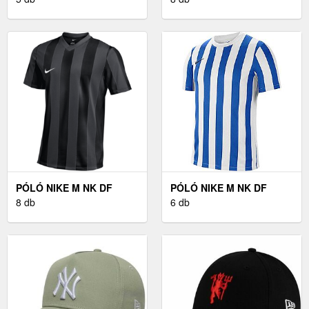
FÉRFI TÉLI SAPKA
PARK20 PO HOODIE
PÓLÓ NIKE M NK DF
PÓLÓ NIKE M NK DF
STRP DVSN V JSY SS
8 db
STRP DVSN IV JSY SS
6 db