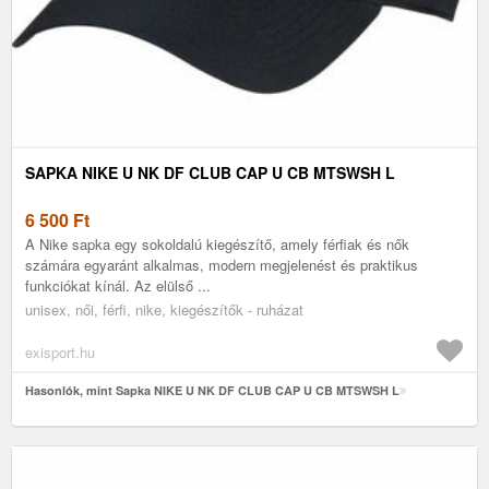
SAPKA NIKE U NK DF CLUB CAP U CB MTSWSH L
6 500
Ft
A Nike sapka egy sokoldalú kiegészítő, amely férfiak és nők
számára egyaránt alkalmas, modern megjelenést és praktikus
funkciókat kínál. Az elülső ...
unisex, női, férfi, nike, kiegészítők - ruházat
exisport.hu
Hasonlók, mint Sapka NIKE U NK DF CLUB CAP U CB MTSWSH L