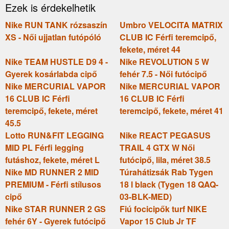
Ezek is érdekelhetik
Nike RUN TANK rózsaszín
Umbro VELOCITA MATRIX
XS - Női ujjatlan futópóló
CLUB IC Férfi teremcipő,
fekete, méret 44
Nike TEAM HUSTLE D9 4 -
Nike REVOLUTION 5 W
Gyerek kosárlabda cipő
fehér 7.5 - Női futócipő
Nike MERCURIAL VAPOR
Nike MERCURIAL VAPOR
16 CLUB IC Férfi
16 CLUB IC Férfi
teremcipő, fekete, méret
teremcipő, fekete, méret 41
45.5
Lotto RUN&FIT LEGGING
Nike REACT PEGASUS
MID PL Férfi legging
TRAIL 4 GTX W Női
futáshoz, fekete, méret L
futócipő, lila, méret 38.5
Nike MD RUNNER 2 MID
Túrahátizsák Rab Tygen
PREMIUM - Férfi stílusos
18 l black (Tygen 18 QAQ-
cipő
03-BLK-MED)
Nike STAR RUNNER 2 GS
Fiú focicipők turf NIKE
fehér 6Y - Gyerek futócipő
Vapor 15 Club Jr TF