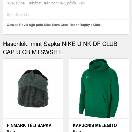
nike, futball, ruházat, tréningruhák, pólók, kék
SportSport.hu
Összes Rövid ujjú póló Nike Team Crew Razor Rugby t Kids
Hasonlók, mint Sapka NIKE U NK DF CLUB
CAP U CB MTSWSH L
FINMARK TÉLI SAPKA
KAPUCNIS MELEGÍTŐ
SÖTÉTSZÜRKE UNI -
5 db
FELSŐK NIKE Y NK FLC
8 db