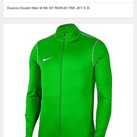
Összes Dzseki Nike M NK DF PARK20 TRK JKT K R