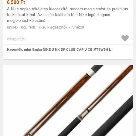
6 500
Ft
A Nike sapka tökéletes kiegészítő, modern megjelenést és praktikus
funkciókat kínál. Az elején található fém Nike logó elegáns
megjelenést kölcsönö...
unisex, női, férfi, nike, kiegészítők - ruházat
exisport.hu
Hasonlók, mint Sapka NIKE U NK DF CLUB CAP U CB MTSWSH L