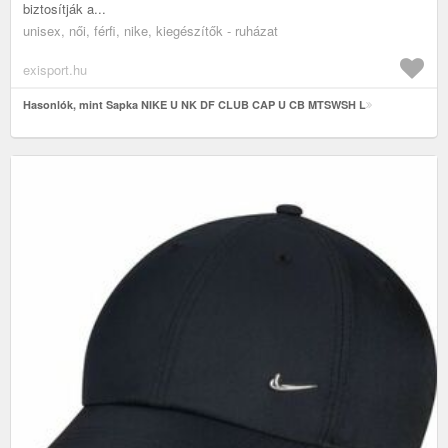
biztosítják a...
unisex, női, férfi, nike, kiegészítők - ruházat
exisport.hu
Hasonlók, mint Sapka NIKE U NK DF CLUB CAP U CB MTSWSH L