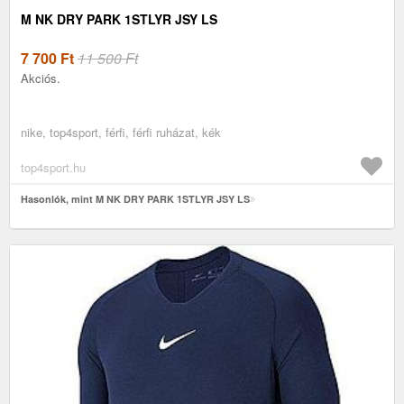
M NK DRY PARK 1STLYR JSY LS
7 700
Ft
11 500 Ft
Akciós.
nike, top4sport, férfi, férfi ruházat, kék
top4sport.hu
Hasonlók, mint M NK DRY PARK 1STLYR JSY LS