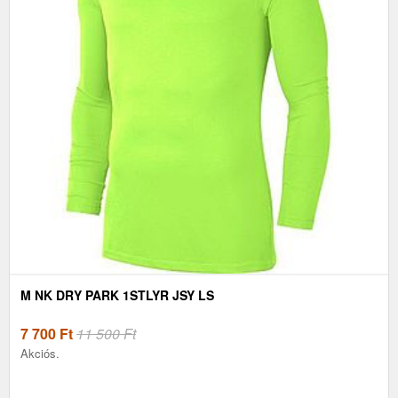
M NK DRY PARK 1STLYR JSY LS
7 700
Ft
11 500 Ft
Akciós.