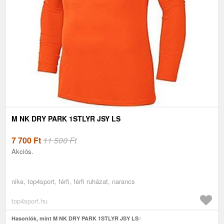
M NK DRY PARK 1STLYR JSY LS
7 700
Ft
11 500 Ft
Akciós.
nike, top4sport, férfi, férfi ruházat, narancs
top4sport.hu
Hasonlók, mint M NK DRY PARK 1STLYR JSY LS