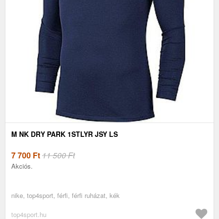
M NK DRY PARK 1STLYR JSY LS
7 700
Ft
11 500 Ft
Akciós.
nike, top4sport, férfi, férfi ruházat, kék
top4sport.hu