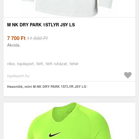
M NK DRY PARK 1STLYR JSY LS
7 700
Ft
11 500 Ft
Akciós.
nike, top4sport, férfi, férfi ruházat, fehér
top4sport.hu
Hasonlók, mint M NK DRY PARK 1STLYR JSY LS