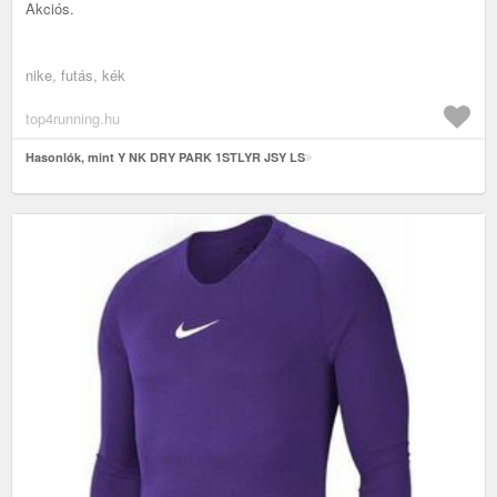
Akciós.
nike, futás, kék
top4running.hu
Hasonlók, mint Y NK DRY PARK 1STLYR JSY LS