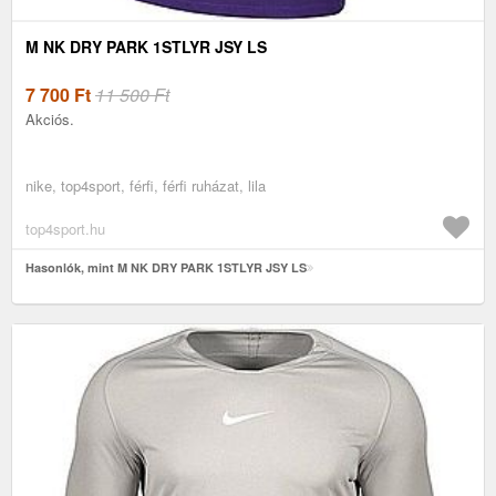
M NK DRY PARK 1STLYR JSY LS
7 700
Ft
11 500 Ft
Akciós.
nike, top4sport, férfi, férfi ruházat, lila
top4sport.hu
Hasonlók, mint M NK DRY PARK 1STLYR JSY LS