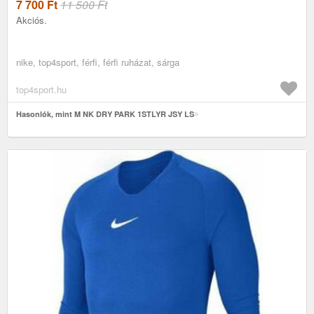
7 700
Ft
11 500 Ft
Akciós.
nike, top4sport, férfi, férfi ruházat, sárga
top4sport.hu
Hasonlók, mint M NK DRY PARK 1STLYR JSY LS