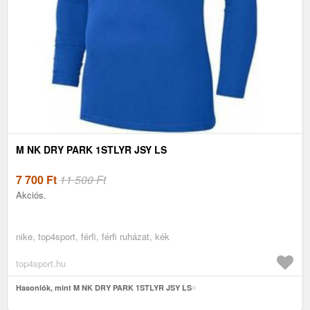
M NK DRY PARK 1STLYR JSY LS
7 700
Ft
11 500 Ft
Akciós.
nike, top4sport, férfi, férfi ruházat, kék
top4sport.hu
Hasonlók, mint M NK DRY PARK 1STLYR JSY LS