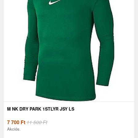
M NK DRY PARK 1STLYR JSY LS
7 700
Ft
11 500 Ft
Akciós.