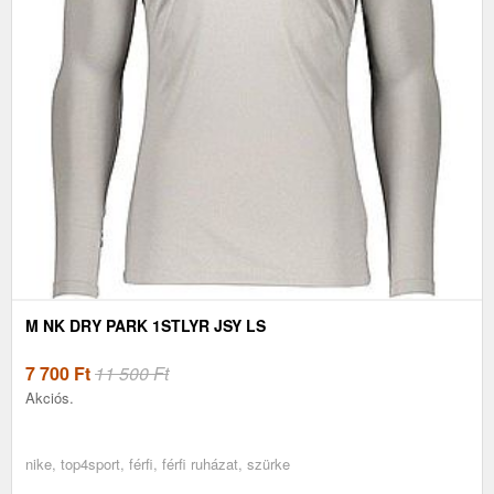
M NK DRY PARK 1STLYR JSY LS
7 700
Ft
11 500 Ft
Akciós.
nike, top4sport, férfi, férfi ruházat, szürke