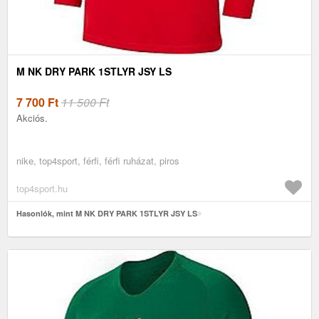
M NK DRY PARK 1STLYR JSY LS
7 700
Ft
11 500 Ft
Akciós.
nike, top4sport, férfi, férfi ruházat, piros
top4sport.hu
Hasonlók, mint M NK DRY PARK 1STLYR JSY LS