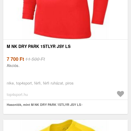
M NK DRY PARK 1STLYR JSY LS
7 700
Ft
11 500 Ft
Akciós.
nike, top4sport, férfi, férfi ruházat, piros
top4sport.hu
Hasonlók, mint M NK DRY PARK 1STLYR JSY LS