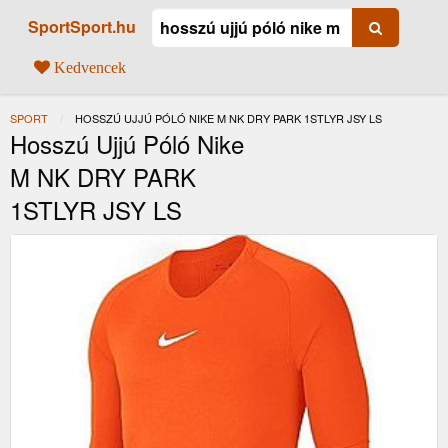
SportSport.hu
Kedvencek
SPORT
JELENLEGI:
HOSSZÚ UJJÚ PÓLÓ NIKE M NK DRY PARK 1STLYR JSY LS
Hosszú Ujjú Póló Nike
M NK DRY PARK
1STLYR JSY LS