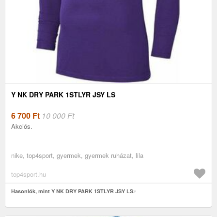
Y NK DRY PARK 1STLYR JSY LS
6 700
Ft
10 000 Ft
Akciós.
nike, top4sport, gyermek, gyermek ruházat, lila
top4sport.hu
Hasonlók, mint Y NK DRY PARK 1STLYR JSY LS