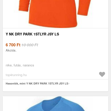
Y NK DRY PARK 1STLYR JSY LS
6 700
Ft
10 000 Ft
Akciós.
nike, futás, narancs
top4running.hu
Hasonlók, mint Y NK DRY PARK 1STLYR JSY LS