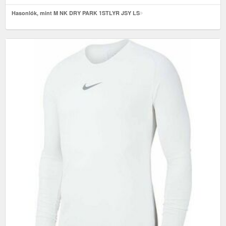
Hasonlók, mint M NK DRY PARK 1STLYR JSY LS