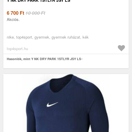
6 700
Ft
10 000 Ft
Akciós.
nike, top4sport, gyermek, gyermek ruházat, kék
top4sport.hu
Hasonlók, mint Y NK DRY PARK 1STLYR JSY LS