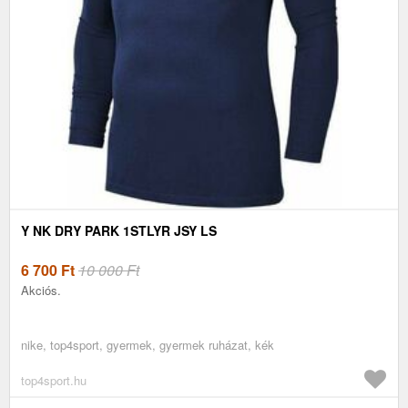
Y NK DRY PARK 1STLYR JSY LS
6 700
Ft
10 000 Ft
Akciós.
nike, top4sport, gyermek, gyermek ruházat, kék
top4sport.hu