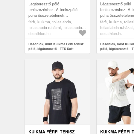
Légáteresztő póló
Légáteresztő póló
teniszezéshez. A teniszpóló
teniszezéshez. A t
puha összetételének
puha összetételén
köszönhetően kényelmes viselet.
köszönhetően kénye
férfi, kuikma, tollaslabda,
férfi, kuikma, tolla
Testhezálló szabása és rendkívül
Testhezálló szabás
tollaslabda ruházat, tollaslabda
tollaslabda ruházat,
rugalmas anyaga ...
rugalmas anyaga ..
póló, brown, 2xl
póló, black, 2xl
decathlon.hu
decathlon.hu
Hasonlók, mint Kuikma Férfi tenisz
Hasonlók, mint Kuikm
póló, légáteresztő - TTS Soft
póló, légáteresztő - 
KUIKMA FÉRFI TENISZ
KUIKMA FÉRFI 