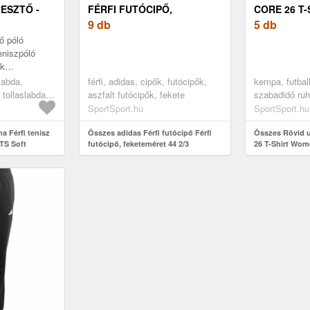
ESZTŐ -
FÉRFI FUTÓCIPŐ,
CORE 26 T
FEKETEMÉRET 44 2/3
9 db
5 db
ő póló
eniszpóló
ek
lmes viselet.
slabda,
férfi, adidas, cipők, futócipők,
kempa, futbal
a és rendkívül
 tollaslabda
aszfalt futócipők, fekete
szabadidő ruh
.
SportSport.hu
SportSport.hu
a Férfi tenisz
Összes adidas Férfi futócipő Férfi
Összes Rövid 
TTS Soft
futócipő, feketeméret 44 2/3
26 T-Shirt Wo