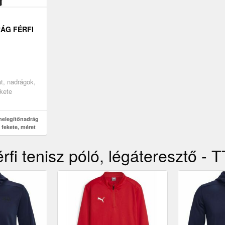
ÁG FÉRFI
ÁG,
 M
at, nadrágok,
ekete
melegítőnadrág
 fekete, méret
fi tenisz póló, légáteresztő - 