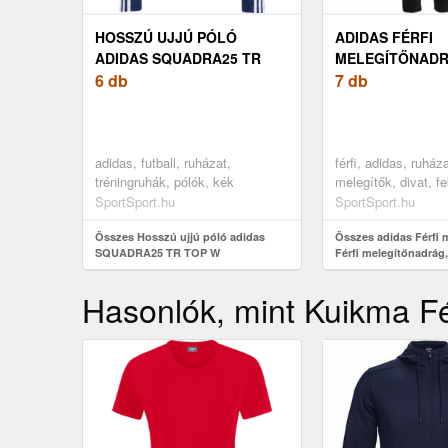
HOSSZÚ UJJÚ PÓLÓ
ADIDAS FÉRFI
ADIDAS SQUADRA25 TR
MELEGÍTŐNADR
TOP W
6 db
MELEGÍTŐNADR
7 db
FEKETE, MÉRET
adidas, futball, ruházat,
férfi, adidas, ruház
tréningruhák, pólók, kék
melegítők, divat, f
SportSport.hu
SportSport.hu
Összes Hosszú ujjú póló adidas
Összes adidas Férfi 
SQUADRA25 TR TOP W
Férfi melegítőnadrág,
M
Hasonlók, mint Kuikma Fér