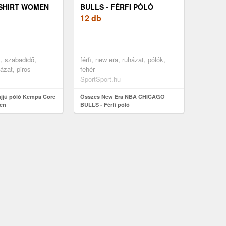
-SHIRT WOMEN
BULLS - FÉRFI PÓLÓ
12 db
l, szabadidő,
férfi, new era, ruházat, pólók,
ázat, piros
fehér
SportSport.hu
ujjú póló Kempa Core
Összes New Era NBA CHICAGO
men
BULLS - Férfi póló