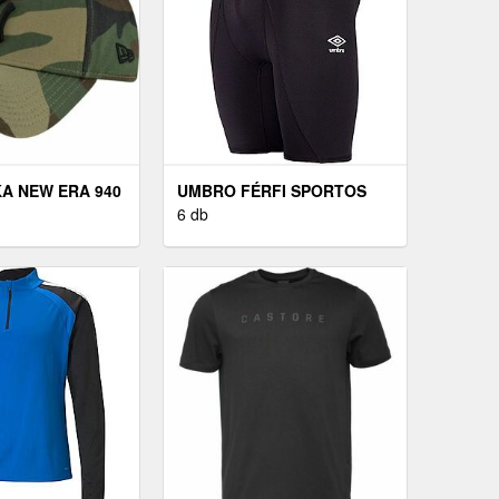
KA NEW ERA 940
UMBRO FÉRFI SPORTOS
E BASIC
RÖVIDNADRÁG FÉRFI
6 db
SPORTOS RÖVIDNADRÁG,
FEKETE