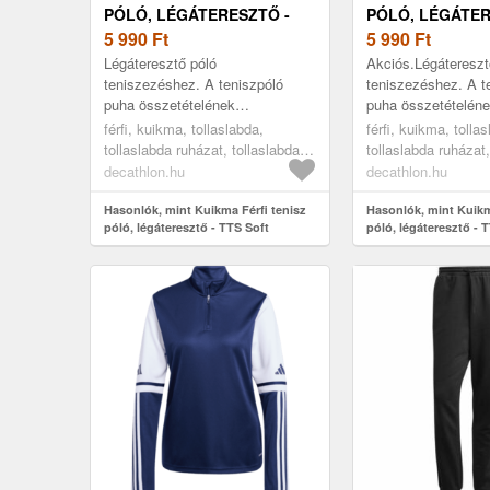
PÓLÓ, LÉGÁTERESZTŐ -
PÓLÓ, LÉGÁTER
TTS SOFT
5 990
Ft
TTS SOFT
5 990
Ft
Légáteresztő póló
Akciós.Légátereszt
teniszezéshez. A teniszpóló
teniszezéshez. A t
puha összetételének
puha összetételén
köszönhetően kényelmes viselet.
köszönhetően kénye
férfi, kuikma, tollaslabda,
férfi, kuikma, tolla
Testhezálló szabása és rendkívül
Testhezálló szabás
tollaslabda ruházat, tollaslabda
tollaslabda ruházat,
rugalmas anyaga ...
rugalmas anyaga ..
póló, black/grey, xl
póló, white, l
decathlon.hu
decathlon.hu
Hasonlók, mint Kuikma Férfi tenisz
Hasonlók, mint Kuikm
póló, légáteresztő - TTS Soft
póló, légáteresztő - 