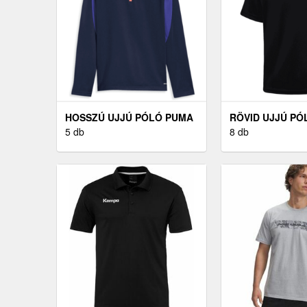
HOSSZÚ UJJÚ PÓLÓ PUMA
RÖVID UJJÚ P
INDIVIDUALLIGA 1/4 ZIP
5 db
HMLLOGO JERSE
8 db
TOP KIDS