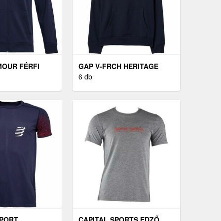
OUR FÉRFI
GAP V-FRCH HERITAGE
ÉRFI PULÓVER,
LOGO FÉRFI PULÓVER,
6 db
 MÉRET S
SÖTÉTKÉK, MÉRET
PORT
CAPITAL SPORTS EDZŐ