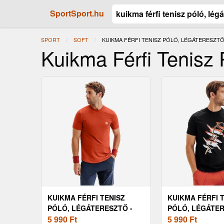
SportSport.hu
SPORT
SOFT
JELENLEGI:
KUIKMA FÉRFI TENISZ PÓLÓ, LÉGÁTERESZTŐ
Kuikma Férfi Tenisz 
KUIKMA FÉRFI TENISZ
KUIKMA FÉRFI 
PÓLÓ, LÉGÁTERESZTŐ -
PÓLÓ, LÉGÁTER
TTS SOFT
5 990
Ft
TTS SOFT
5 990
Ft