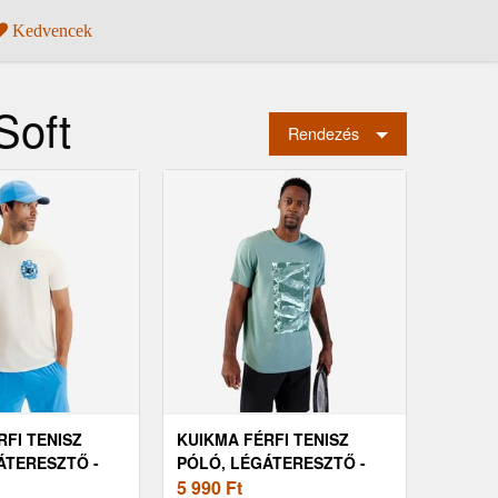
Kedvencek
Soft
Rendezés
RFI TENISZ
KUIKMA FÉRFI TENISZ
ÁTERESZTŐ -
PÓLÓ, LÉGÁTERESZTŐ -
TTS SOFT
5 990
Ft