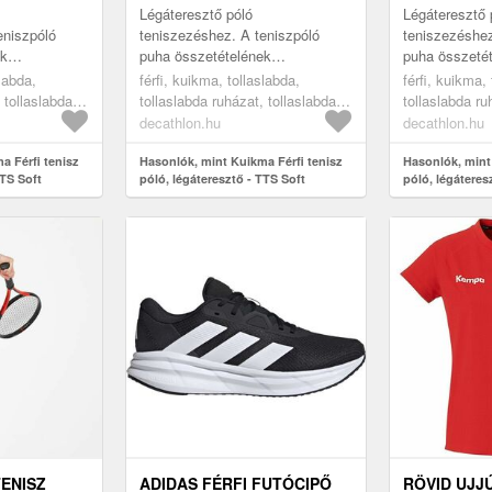
Légáteresztő póló
Légáteresztő 
eniszpóló
teniszezéshez. A teniszpóló
teniszezéshez
ek
puha összetételének
puha összeté
lmes viselet.
köszönhetően kényelmes viselet.
köszönhetően
slabda,
férfi, kuikma, tollaslabda,
férfi, kuikma,
a és rendkívül
Testhezálló szabása és rendkívül
Testhezálló s
 tollaslabda
tollaslabda ruházat, tollaslabda
tollaslabda ru
.
rugalmas anyaga ...
rugalmas anya
póló, white, 2xl
póló, white, xl
decathlon.hu
decathlon.hu
a Férfi tenisz
Hasonlók, mint Kuikma Férfi tenisz
Hasonlók, mint
TTS Soft
póló, légáteresztő - TTS Soft
póló, légáteres
TENISZ
ADIDAS FÉRFI FUTÓCIPŐ
RÖVID UJJ