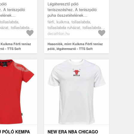
póló
Légáteresztő póló
. A teniszpóló
teniszezéshez. A teniszpóló
telének
puha összetételének
 kényelmes viselet.
köszönhetően kényelmes viselet.
 tollaslabda,
férfi, kuikma, tollaslabda,
zabása és rendkívül
Testhezálló szabása és rendkívül
házat, tollaslabda
tollaslabda ruházat, tollaslabda
ga ...
rugalmas anyaga ...
póló, green, 2xl
decathlon.hu
 Kuikma Férfi tenisz
Hasonlók, mint Kuikma Férfi tenisz
ztő - TTS Soft
póló, légáteresztő - TTS Soft
Ú PÓLÓ KEMPA
NEW ERA NBA CHICAGO