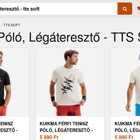
 - TTS SOFT
Póló, Légáteresztő - TTS 
TENISZ
KUIKMA FÉRFI TENISZ
KUIKMA FÉ
ESZTŐ -
PÓLÓ, LÉGÁTERESZTŐ -
PÓLÓ, LÉG
TTS SOFT
5 990
Ft
TTS SOFT
5 990
Ft