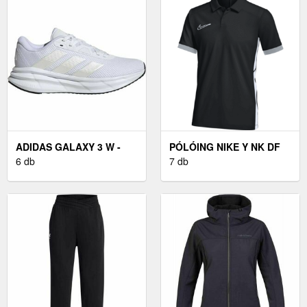
ADIDAS GALAXY 3 W -
PÓLÓING NIKE Y NK DF
NŐI FUTÓCIPŐ
6 db
ACD25 SS POLO
7 db