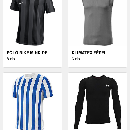
PÓLÓ NIKE M NK DF
KLIMATEX FÉRFI
STRP DVSN V JSY SS
8 db
FUNKCIONÁLIS PÓLÓ
6 db
FÉRFI FUNKCIONÁLIS
PÓLÓ, SZÜRKE