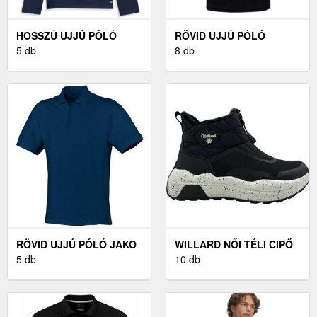
HOSSZÚ UJJÚ PÓLÓ
RÖVID UJJÚ PÓLÓ
PUMA INDIVIDUALLIGA
5 db
HUMMEL HMLLOGO
8 db
1/4 ZIP TOP KIDS
JERSEY S/S KIDS
RÖVID UJJÚ PÓLÓ JAKO
WILLARD NŐI TÉLI CIPŐ
JAKO CLASSIC POLO-
5 db
NŐI TÉLI CIPŐ, FEKETE
10 db
SHIRT