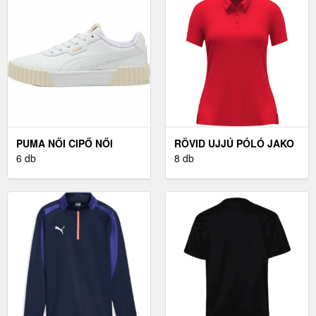
PUMA NŐI CIPŐ NŐI
RÖVID UJJÚ PÓLÓ JAKO
CIPŐ, FEHÉR, MÉRET 40
6 db
JAKO UNI POLO WOMEN
8 db