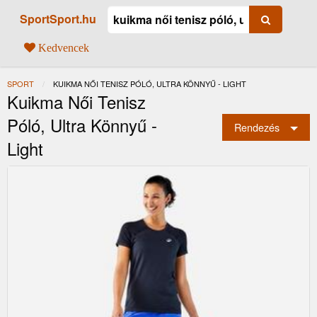
SportSport.hu
Kedvencek
SPORT
JELENLEGI:
KUIKMA NŐI TENISZ PÓLÓ, ULTRA KÖNNYŰ - LIGHT
Kuikma Női Tenisz
Póló, Ultra Könnyű -
Rendezés
Light