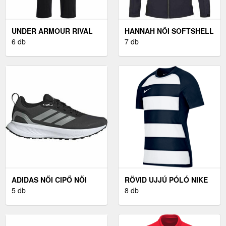
UNDER ARMOUR RIVAL
HANNAH NŐI SOFTSHELL
NŐI MELEGÍTŐNADRÁG,
6 db
KABÁT NŐI SOFTSHELL
7 db
FEKETE, MÉRET M
KABÁT, FEKETE
ADIDAS NŐI CIPŐ NŐI
RÖVID UJJÚ PÓLÓ NIKE
CIPŐ, FEKETE, MÉRET 40
5 db
TEAM CREW RAZOR
8 db
RUGBY T KIDS