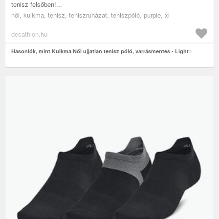
tenisz felsőben!...
női, kuikma, tenisz, teniszruházat, teniszpóló, purple, xl
decathlon.hu
Hasonlók, mint Kuikma Női ujjatlan tenisz póló, varrásmentes - Light