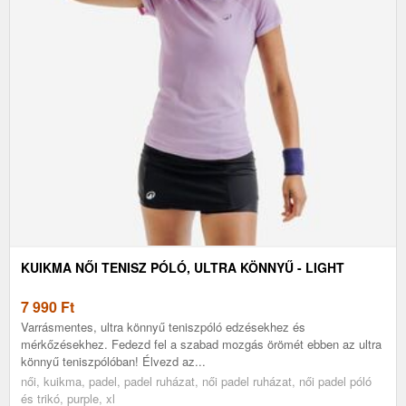
KUIKMA NŐI TENISZ PÓLÓ, ULTRA KÖNNYŰ - LIGHT
7 990
Ft
Varrásmentes, ultra könnyű teniszpóló edzésekhez és
mérkőzésekhez. Fedezd fel a szabad mozgás örömét ebben az ultra
könnyű teniszpólóban! Élvezd az...
női, kuikma, padel, padel ruházat, női padel ruházat, női padel póló
és trikó, purple, xl