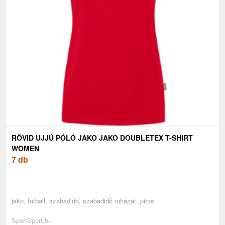
RÖVID UJJÚ PÓLÓ JAKO JAKO DOUBLETEX T-SHIRT
WOMEN
7 db
jako, futball, szabadidő, szabadidő ruházat, piros
SportSport.hu