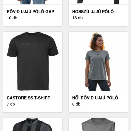
RÖVID UJJÚ PÓLÓ GAP
HOSSZÚ UJJÚ PÓLÓ
GAP EVERYDAY SOFT
10 db
PUMA TEAMLIGA 1/4 ZIP
18 db
LOGO
TOP
CASTORE SS T-SHIRT
NŐI RÖVID UJJÚ PÓLÓ
FÉRFI PÓLÓ, FEKETE,
7 db
UNDER ARMOUR UA
6 db
MÉRET
RIVAL CORE SS