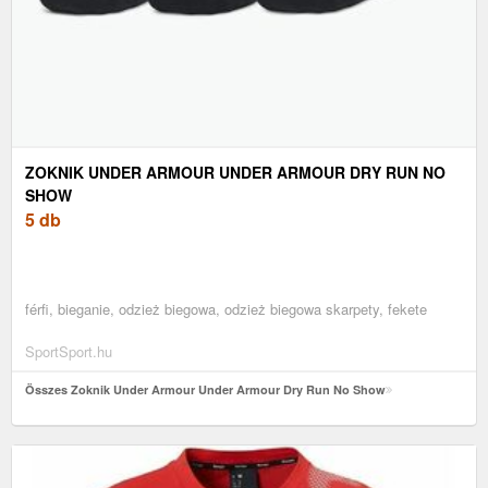
ZOKNIK UNDER ARMOUR UNDER ARMOUR DRY RUN NO
SHOW
5 db
férfi, bieganie, odzież biegowa, odzież biegowa skarpety, fekete
SportSport.hu
Összes Zoknik Under Armour Under Armour Dry Run No Show