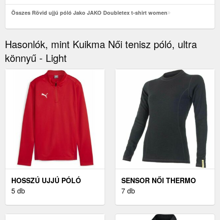
Összes Rövid ujjú póló Jako JAKO Doubletex t-shirt women
Hasonlók, mint Kuikma Női tenisz póló, ultra
könnyű - Light
HOSSZÚ UJJÚ PÓLÓ
SENSOR NŐI THERMO
PUMA TEAMGOAL
5 db
FELSŐ NŐI THERMO
7 db
TRAINING 1/4 ZIP TOP
FELSŐ, FEKETE
WMN