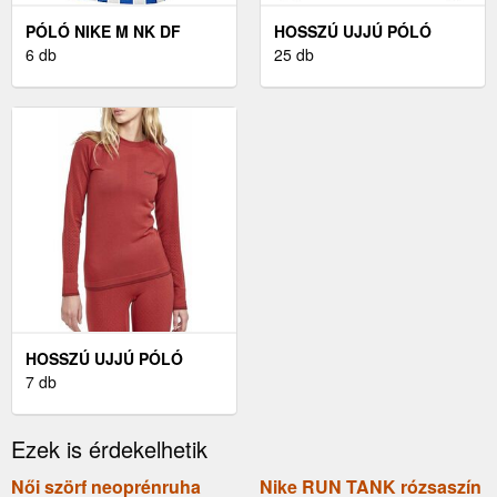
PÓLÓ NIKE M NK DF
HOSSZÚ UJJÚ PÓLÓ
STRP DVSN IV JSY SS
6 db
UNDER ARMOUR UA HG
25 db
ARMOUR LS
HOSSZÚ UJJÚ PÓLÓ
CRAFT CRAFT ADV
7 db
WARM INTENSITY
Ezek is érdekelhetik
Női szörf neoprénruha
Nike RUN TANK rózsaszín