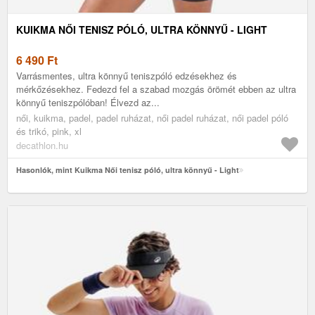
KUIKMA NŐI TENISZ PÓLÓ, ULTRA KÖNNYŰ - LIGHT
6 490
Ft
Varrásmentes, ultra könnyű teniszpóló edzésekhez és
mérkőzésekhez. Fedezd fel a szabad mozgás örömét ebben az ultra
könnyű teniszpólóban! Élvezd az...
női, kuikma, padel, padel ruházat, női padel ruházat, női padel póló
és trikó, pink, xl
decathlon.hu
Hasonlók, mint Kuikma Női tenisz póló, ultra könnyű - Light