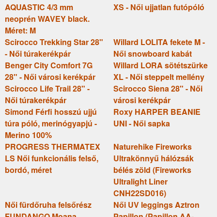
AQUASTIC 4/3 mm
XS - Női ujjatlan futópóló
neoprén WAVEY black.
Méret: M
Scirocco Trekking Star 28"
Willard LOLITA fekete M -
- Női túrakerékpár
Női snowboard kabát
Benger City Comfort 7G
Willard LORA sötétszürke
28" - Női városi kerékpár
XL - Női steppelt mellény
Scirocco Life Trail 28" -
Scirocco Siena 28" - Női
Női túrakerékpár
városi kerékpár
Simond Férfi hosszú ujjú
Roxy HARPER BEANIE
túra póló, merinógyapjú -
UNI - Női sapka
Merino 100%
PROGRESS THERMATEX
Naturehike Fireworks
LS Női funkcionális felső,
Ultrakönnyű hálózsák
bordó, méret
bélés zöld (Fireworks
Ultralight Liner
CNH22SD016)
Női fürdőruha felsőrész
Női UV leggings Aztron
FUNDANGO Moana
Papillon (Papillon AA-