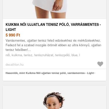
KUIKMA NŐI UJJATLAN TENISZ PÓLÓ, VARRÁSMENTES -
LIGHT
5 990
Ft
Varrásmentes, ujjatlan tenisz felső edzésekhez és mérkőzésekhez.
Fedezd fel a szabad mozgás örömét ebben az ultra könnyű, ujjatlan
tenisz felsőben!...
női, kuikma, tenisz, teniszruházat, teniszpóló, blue, l
decathlon.hu
Hasonlók, mint Kuikma Női ujjatlan tenisz póló, varrásmentes - Light