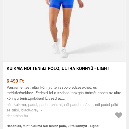
KUIKMA NŐI TENISZ PÓLÓ, ULTRA KÖNNYŰ - LIGHT
6 490
Ft
Varrásmentes, ultra könnyű teniszpóló edzésekhez és
mérkőzésekhez. Fedezd fel a szabad mozgás örömét ebben az ultra
könnyű teniszpólóban! Élvezd az...
női, kuikma, padel, padel ruházat, női padel ruházat, női padel póló
és trikó, black/grey, xl
decathlon.hu
Hasonlók, mint Kuikma Női tenisz póló, ultra könnyű - Light