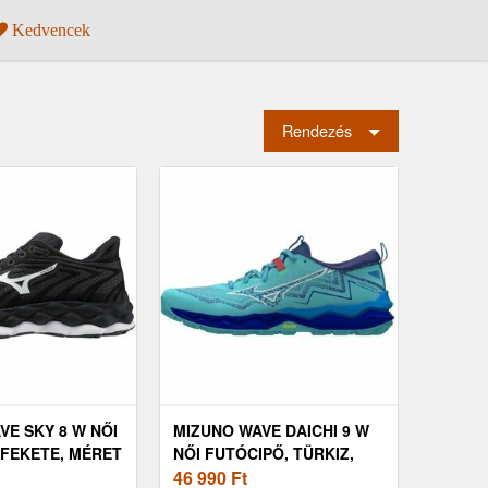
Kedvencek
Rendezés
VE SKY 8 W NŐI
MIZUNO WAVE DAICHI 9 W
 FEKETE, MÉRET
NŐI FUTÓCIPŐ, TÜRKIZ,
MÉRET 37
46 990
Ft