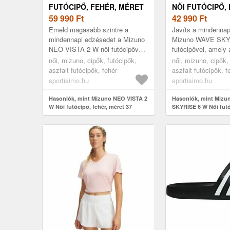
FUTÓCIPŐ, FEHÉR, MÉRET
NŐI FUTÓCIPŐ, 
37
59 990
Ft
MÉRET 37
42 990
Ft
Emeld magasabb szintre a
Javíts a mindennap
mindennapi edzésedet a Mizuno
Mizuno WAVE SKY
NEO VISTA 2 W női futócipővel,
futócipővel, amely
amelyet azoknak a sportolóknak
és a sima mozgás 
női, mizuno, cipők, futócipők,
női, mizuno, cipők,
terveztek, akik versenyképes
nyújtja. A középtalp
aszfalt futócipők, fehér
aszfalt futócipők, f
m...
sportisimo.hu
sportisimo.hu
Hasonlók, mint Mizuno NEO VISTA 2
Hasonlók, mint Miz
W Női futócipő, fehér, méret 37
SKYRISE 6 W Női futó
méret 37