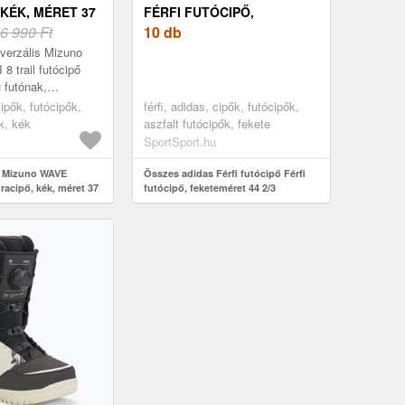
 KÉK, MÉRET 37
FÉRFI FUTÓCIPŐ,
6 990 Ft
FEKETEMÉRET 44 2/3
10 db
verzális Mizuno
 trail futócipő
 futónak,
usú felületekhez és
ipők, futócipők,
férfi, adidas, cipők, futócipők,
tvonalakhoz
k, kék
aszfalt futócipők, fekete
del...
SportSport.hu
t Mizuno WAVE
Összes adidas Férfi futócipő Férfi
racipő, kék, méret 37
futócipő, feketeméret 44 2/3