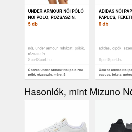
UNDER ARMOUR NŐI PÓLÓ
ADIDAS NŐI PA
NŐI PÓLÓ, RÓZSASZÍN,
PAPUCS, FEKET
MÉRET S
5 db
39
6 db
női, under armour, ruházat, pólók,
adidas, cipők, szan
rózsaszín
SportSport.hu
SportSport.hu
Összes Under Armour Női póló Női
Összes adidas Női p
póló, rózsaszín, méret S
papucs, fekete, méret
Hasonlók, mint Mizuno Női