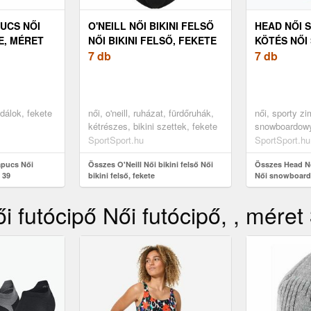
PUCS NŐI
O'NEILL NŐI BIKINI FELSŐ
HEAD NŐI
E, MÉRET
NŐI BIKINI FELSŐ, FEKETE
KÖTÉS NŐ
7 db
KÖTÉS, FE
7 db
dálok, fekete
női, o'neill, ruházat, fürdőruhák,
női, sporty z
kétrészes, bikini szettek, fekete
snowboardowy
snowboardowy
SportSport.hu
SportSport.hu
apucs Női
Összes O'Neill Női bikini felső Női
Összes Head N
 39
bikini felső, fekete
Női snowboard 
 futócipő Női futócipő, , méret