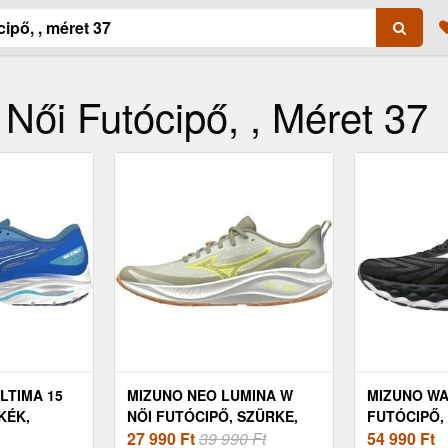
Női Futócipő, , Méret 37
LTIMA 15
MIZUNO NEO LUMINA W
MIZUNO WA
KÉK,
NŐI FUTÓCIPŐ, SZÜRKE,
FUTÓCIPŐ,
MÉRET 37
27 990
Ft
39 990 Ft
37
54 990
Ft