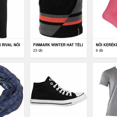
RIVAL NŐI
FINMARK WINTER HAT TÉLI
NŐI KERÉK
ÁG,
KÖTÖTT SAPKA, FEKETE,
23 db
CASTELLI 
6 db
 M
MÉRET UNI