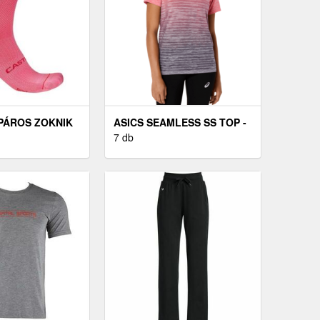
PÁROS ZOKNIK
ASICS SEAMLESS SS TOP -
ESPRESSO 2 W
NŐI FUTÓPÓLÓ
7 db