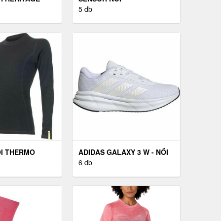
I PULÓVER,
FUNKCIONÁLIS FELSŐ NŐI
5 db
 MÉRET
FUNKCIONÁLIS FELSŐ,
FEKETE
I THERMO
ADIDAS GALAXY 3 W - NŐI
 THERMO
FUTÓCIPŐ
6 db
KETE