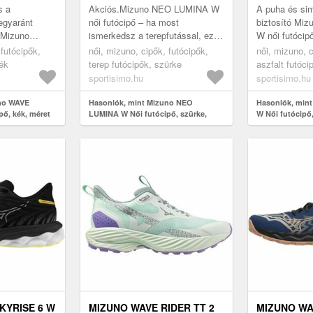
s a
Akciós.Mizuno NEO LUMINA W
A puha és sim
egyaránt
női futócipő – ha most
biztosító Mi
j Mizuno
ismerkedsz a terepfutással, ez a
W női futócip
i futócipőt,
cipő tökéletes társad lesz. A
lesz, mintha 
 futócipők,
női, mizuno, cipők, futócipők,
női, mizuno, c
n rugalmas. A
középtalp MIZUNO ENERZY
forradalmi 
kék
terep futócipők, szürke
aszfalt futóci
O...
anyaga puha lépés...
NXT anyag ...
sportisimo.hu
sportisimo.hu
uno WAVE
Hasonlók, mint Mizuno NEO
Hasonlók, min
pő, kék, méret
LUMINA W Női futócipő, szürke,
W Női futócipő,
méret 37
KYRISE 6 W
MIZUNO WAVE RIDER TT 2
MIZUNO WAV