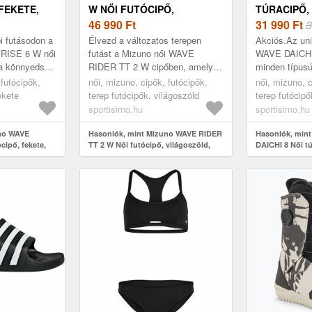
FEKETE,
W NŐI FUTÓCIPŐ,
TÚRACIPŐ,
VILÁGOSZÖLD, MÉRET 37
46 990
Ft
31 990
Ft
3
i futásodon a
Élvezd a változatos terepen
Akciós.Az uni
RISE 6 W női
futást a Mizuno női WAVE
WAVE DAICHI 8
 a könnyedség
RIDER TT 2 W cipőben, amelyet
minden típusú
érzését
a még nem feltérképezett utak
különböző típ
 futócipők,
női, mizuno, cipők, futócipők,
női, mizuno, c
 felső rés...
felfedezésére teremtettek. A
hosszúságú ú
ekete
terep futócipők, világoszöld
terep futócipő
közép...
alkalmas. Ren
sportisimo.hu
sportisimo.hu
uno WAVE
Hasonlók, mint Mizuno WAVE RIDER
Hasonlók, min
cipő, fekete,
TT 2 W Női futócipő, világoszöld,
DAICHI 8 Női tú
méret 37