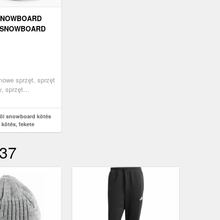
 SNOWBOARD
I SNOWBOARD
KETE
imowe sprzęt, sprzęt
, sprzęt
 buty, fekete
ői snowboard kötés
kötés, fekete
 37