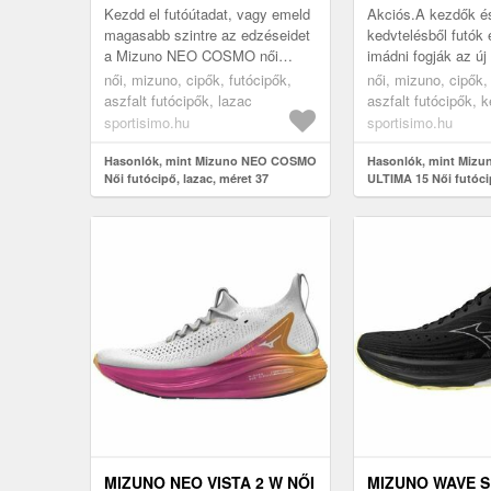
Kezdd el futóútadat, vagy emeld
Akciós.A kezdők é
magasabb szintre az edzéseidet
kedvtelésből futók 
a Mizuno NEO COSMO női
imádni fogják az ú
modellel – ez a könnyű és
WAVE ULTIMA 15 nő
női, mizuno, cipők, futócipők,
női, mizuno, cipők,
kényelmes cipő kivételes
amely egyedülállóa
aszfalt futócipők, lazac
aszfalt futócipők, 
párnázotts...
MIZUNO ENERZY F
sportisimo.hu
sportisimo.hu
Hasonlók, mint Mizuno NEO COSMO
Hasonlók, mint Miz
Női futócipő, lazac, méret 37
ULTIMA 15 Női futóci
37
MIZUNO NEO VISTA 2 W NŐI
MIZUNO WAVE S