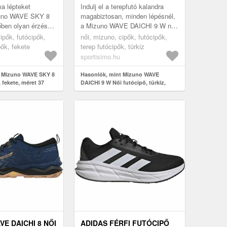
a lépteket
Indulj el a terepfutó kalandra
zuno WAVE SKY 8
magabiztosan, minden lépésnél,
őben olyan érzésed
a Mizuno WAVE DAICHI 9 W női
szárnyalnál. A
futócipőben. Ez a gondosan
ipők, futócipők,
női, mizuno, cipők, futócipők,
MIZUNO ENERZY
megtervezett cipő lehetővé te...
pők, fekete
terep futócipők, türkiz
sportisimo.hu
t Mizuno WAVE SKY 8
Hasonlók, mint Mizuno WAVE
 fekete, méret 37
DAICHI 9 W Női futócipő, türkiz,
méret 37
E DAICHI 8 NŐI
ADIDAS FÉRFI FUTÓCIPŐ