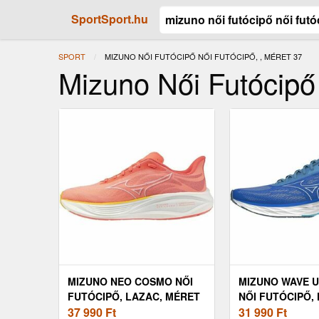
SportSport.hu
SPORT
JELENLEGI:
MIZUNO NŐI FUTÓCIPŐ NŐI FUTÓCIPŐ, , MÉRET 37
Mizuno Női Futócipő 
MIZUNO NEO COSMO NŐI
MIZUNO WAVE U
FUTÓCIPŐ, LAZAC, MÉRET
NŐI FUTÓCIPŐ, 
37
37 990
Ft
MÉRET 37
31 990
Ft