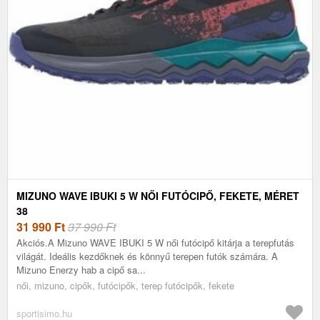
MIZUNO WAVE IBUKI 5 W NŐI FUTÓCIPŐ, FEKETE, MÉRET
38
31 990
Ft
37 990 Ft
Akciós.A Mizuno WAVE IBUKI 5 W női futócipő kitárja a terepfutás
világát. Ideális kezdőknek és könnyű terepen futók számára. A
Mizuno Enerzy hab a cipő sa...
női, mizuno, cipők, futócipők, terep futócipők, fekete
sportisimo.hu