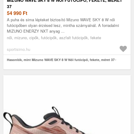
37
54 990
Ft
A puha és sima lépteket biztosító Mizuno WAVE SKY 8 W női
futócipőben olyan érzésed lesz, mintha szárnyalnál. A forradalmi
MIZUNO ENERZY NXT anyag ...
női, mizuno, cipők, futócipők, aszfalt futócipők, fekete
sportisimo.hu
Hasonlók, mint Mizuno WAVE SKY 8 W Női futócipő, fekete, méret 37