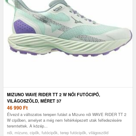
MIZUNO WAVE RIDER TT 2 W NŐI FUTÓCIPŐ,
VILÁGOSZÖLD, MÉRET 37
46 990
Ft
Élvezd a változatos terepen futást a Mizuno női WAVE RIDER TT 2
W cipőben, amelyet a még nem feltérképezett utak felfedezésére
teremtettek. A közép...
női, mizuno, cipők, futócipők, terep futócipők, világoszöld