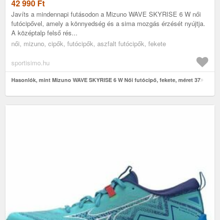
42 990
Ft
Javíts a mindennapi futásodon a Mizuno WAVE SKYRISE 6 W női
futócipővel, amely a könnyedség és a sima mozgás érzését nyújtja.
A középtalp felső rés...
női, mizuno, cipők, futócipők, aszfalt futócipők, fekete
sportisimo.hu
Hasonlók, mint Mizuno WAVE SKYRISE 6 W Női futócipő, fekete, méret 37