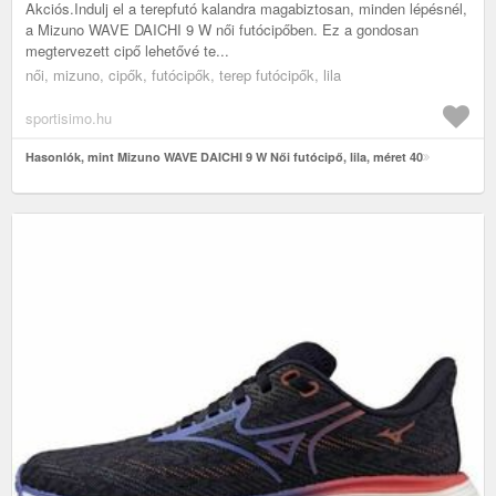
Akciós.Indulj el a terepfutó kalandra magabiztosan, minden lépésnél,
a Mizuno WAVE DAICHI 9 W női futócipőben. Ez a gondosan
megtervezett cipő lehetővé te...
női, mizuno, cipők, futócipők, terep futócipők, lila
sportisimo.hu
Hasonlók, mint Mizuno WAVE DAICHI 9 W Női futócipő, lila, méret 40