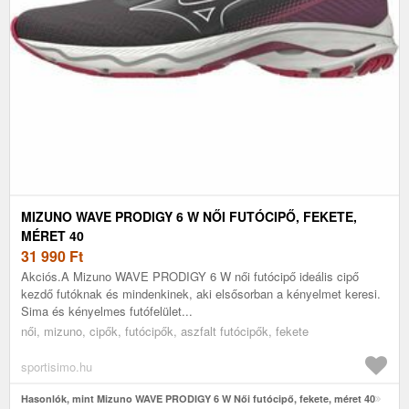
MIZUNO WAVE PRODIGY 6 W NŐI FUTÓCIPŐ, FEKETE,
MÉRET 40
31 990
Ft
Akciós.A Mizuno WAVE PRODIGY 6 W női futócipő ideális cipő
kezdő futóknak és mindenkinek, aki elsősorban a kényelmet keresi.
Sima és kényelmes futófelület...
női, mizuno, cipők, futócipők, aszfalt futócipők, fekete
sportisimo.hu
Hasonlók, mint Mizuno WAVE PRODIGY 6 W Női futócipő, fekete, méret 40