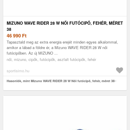
MIZUNO WAVE RIDER 28 W NŐI FUTÓCIPŐ, FEHÉR, MÉRET
38
46 990
Ft
Tapasztald meg az extra energia erejét minden egyes alkalommal,
amikor a lábad a földre ér, a Mizuno WAVE RIDER 28 W női
futócipőben. Az új MIZUNO ...
női, mizuno, cipők, futócipők, aszfalt futócipők, fehér
sportisimo.hu
Hasonlók, mint Mizuno WAVE RIDER 28 W Női futócipő, fehér, méret 38