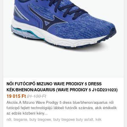
NŐI FUTÓCIPŐ MIZUNO WAVE PRODIGY 5 DRESS
KÉK/BHENON/AQUARIUS (WAVE PRODIGY 5 J1GD231023)
19 015
Ft
21 130 Ft
Akciós.A Mizuno Wave Prodigy 5 dress blue/bhenon/aquarius női
futócipő fejlett technológiájú lábbeli futónők számára, akik értékelik
az edzés közbeni kény...
női, bieganie, buty biegowe, buty biegowe buty asfalt, kék