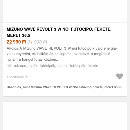
MIZUNO WAVE REVOLT 3 W NŐI FUTÓCIPŐ, FEKETE,
MÉRET 36.5
22 990
Ft
31 990 Ft
Akciós.A Mizuno WAVE REVOLT 3 W női futócipő kiváló energia-
visszanyerési, stabilitási és csillapítási szintjével a megfelelő
hullámra hangol futás közben...
női, mizuno, cipők, futócipők, aszfalt futócipők, fekete
sportisimo.hu
Hasonlók, mint Mizuno WAVE REVOLT 3 W Női futócipő, fekete, méret 36.5