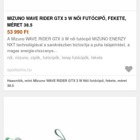
MIZUNO WAVE RIDER GTX 3 W NŐI FUTÓCIPŐ, FEKETE,
MÉRET 38.5
53 990
Ft
A Mizuno WAVE RIDER GTX 3 W női futócipő MIZUNO ENERZY
NXT technológiával a sarokrészben biztosítja a puha talajérintést, a
magas energia-visszanye...
női, mizuno, cipők, futócipők, terep futócipők, fekete
sportisimo.hu
Hasonlók, mint Mizuno WAVE RIDER GTX 3 W Női futócipő, fekete, méret
38.5