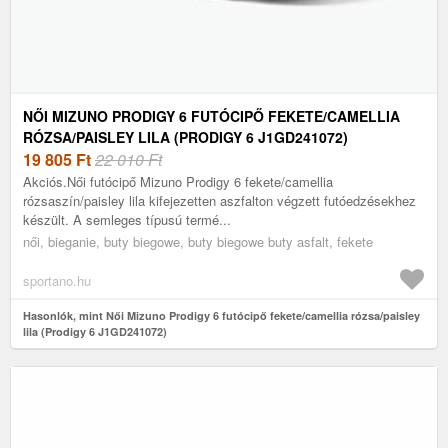
NŐI MIZUNO PRODIGY 6 FUTÓCIPŐ FEKETE/CAMELLIA
RÓZSA/PAISLEY LILA (PRODIGY 6 J1GD241072)
19 805
Ft
22 010 Ft
Akciós.Női futócipő Mizuno Prodigy 6 fekete/camellia
rózsaszín/paisley lila kifejezetten aszfalton végzett futóedzésekhez
készült. A semleges típusú termé...
női, bieganie, buty biegowe, buty biegowe buty asfalt, fekete
sportano.hu
Hasonlók, mint Női Mizuno Prodigy 6 futócipő fekete/camellia rózsa/paisley
lila (Prodigy 6 J1GD241072)