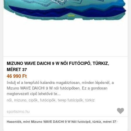
MIZUNO WAVE DAICHI 9 W NŐI FUTÓCIPŐ, TÜRKIZ,
MÉRET 37
46 990
Ft
Indulj el a terepfutó kalandra magabiztosan, minden lépésnél, a
Mizuno WAVE DAICHI 9 W női futócipőben. Ez a gondosan
megtervezett cipő lehetővé te...
női, mizuno, cipők, futócipők, terep futócipők, türkiz
sportisimo.hu
Hasonlók, mint Mizuno WAVE DAICHI 9 W Női futócipő, türkiz, méret 37