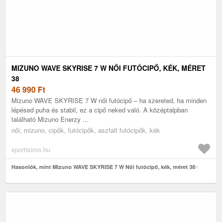
MIZUNO WAVE SKYRISE 7 W NŐI FUTÓCIPŐ, KÉK, MÉRET
38
46 990
Ft
Mizuno WAVE SKYRISE 7 W női futócipő – ha szereted, ha minden
lépésed puha és stabil, ez a cipő neked való. A középtalpban
található Mizuno Enerzy ...
női, mizuno, cipők, futócipők, aszfalt futócipők, kék
sportisimo.hu
Hasonlók, mint Mizuno WAVE SKYRISE 7 W Női futócipő, kék, méret 38