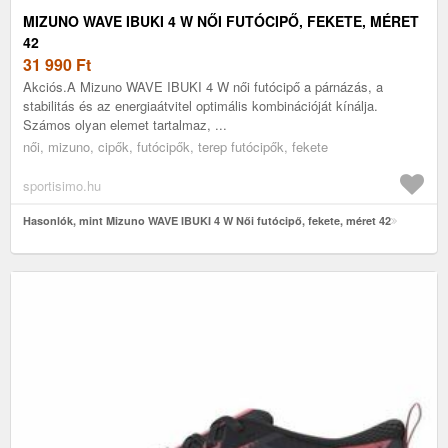
MIZUNO WAVE IBUKI 4 W NŐI FUTÓCIPŐ, FEKETE, MÉRET
42
31 990
Ft
Akciós.A Mizuno WAVE IBUKI 4 W női futócipő a párnázás, a
stabilitás és az energiaátvitel optimális kombinációját kínálja.
Számos olyan elemet tartalmaz, ...
női, mizuno, cipők, futócipők, terep futócipők, fekete
sportisimo.hu
Hasonlók, mint Mizuno WAVE IBUKI 4 W Női futócipő, fekete, méret 42