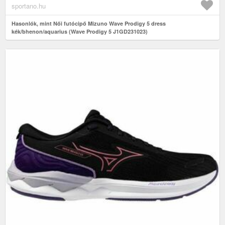
sportano.hu
Hasonlók, mint Női futócipő Mizuno Wave Prodigy 5 dress
kék/bhenon/aquarius (Wave Prodigy 5 J1GD231023)