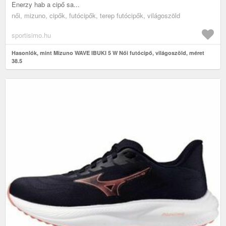
Enerzy hab a cipő sa...
női, mizuno, cipők, futócipők, terep futócipők, világoszöld
sportisimo.hu
Hasonlók, mint Mizuno WAVE IBUKI 5 W Női futócipő, világoszöld, méret
38.5