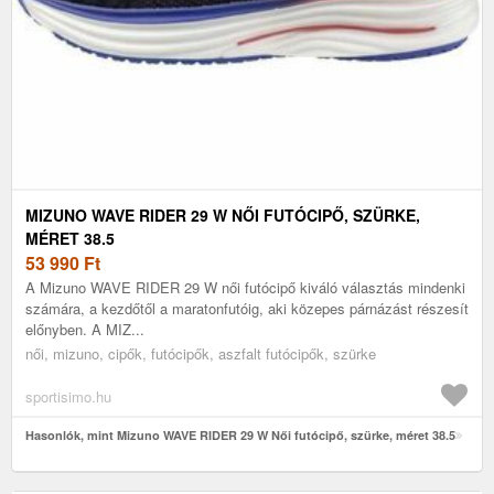
MIZUNO WAVE RIDER 29 W NŐI FUTÓCIPŐ, SZÜRKE,
MÉRET 38.5
53 990
Ft
A Mizuno WAVE RIDER 29 W női futócipő kiváló választás mindenki
számára, a kezdőtől a maratonfutóig, aki közepes párnázást részesít
előnyben. A MIZ...
női, mizuno, cipők, futócipők, aszfalt futócipők, szürke
sportisimo.hu
Hasonlók, mint Mizuno WAVE RIDER 29 W Női futócipő, szürke, méret 38.5