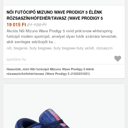
NŐI FUTÓCIPŐ MIZUNO WAVE PRODIGY 5 ÉLÉNK
RÓZSASZÍN/HÓFEHÉR/TAVASZ (WAVE PRODIGY 5
J1GD231021)
19 015
Ft
21 130 Ft
Akciós.Női Mizuno Wave Prodigy 5 vivid pink/snow white/spring
futócipő modern sportcipő, amelyet olyan futók számára terveztek,
akik semleges edzőcipőt ke...
női, bieganie, buty biegowe, buty biegowe buty asfalt, rózsaszín
sportano.hu
Hasonlók, mint Női futócipő Mizuno Wave Prodigy 5 élénk
rózsaszín/hófehér/tavasz (Wave Prodigy 5 J1GD231021)