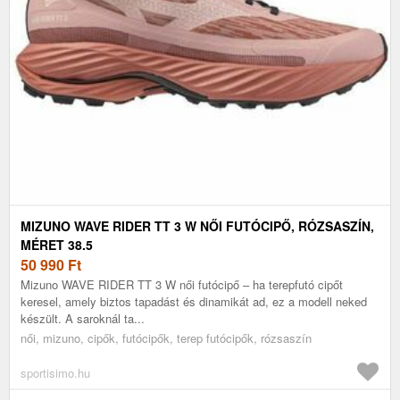
MIZUNO WAVE RIDER TT 3 W NŐI FUTÓCIPŐ, RÓZSASZÍN,
MÉRET 38.5
50 990
Ft
Mizuno WAVE RIDER TT 3 W női futócipő – ha terepfutó cipőt
keresel, amely biztos tapadást és dinamikát ad, ez a modell neked
készült. A saroknál ta...
női, mizuno, cipők, futócipők, terep futócipők, rózsaszín
sportisimo.hu