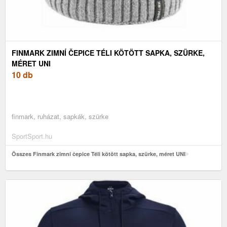
FINMARK ZIMNÍ ČEPICE TÉLI KÖTÖTT SAPKA, SZÜRKE,
MÉRET UNI
10 db
finmark, ruházat, sapkák, szürke
SportSport.hu
Összes Finmark zimní čepice Téli kötött sapka, szürke, méret UNI