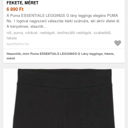
FEKETE, MÉRET
6 890
Ft
A Puma ESSENTIALS LEGGINGS G lány leggings elegáns PUMA
No. 1 logóval nagyszerű választás bárki számára, aki aktív életet él.
A kényelmes, elasztik...
női, puma, ruházat, nadrágok, testhezálló nadrágok, szabadidő,
fekete
sportisimo.hu
Hasonlók, mint Puma ESSENTIALS LEGGINGS G Lány leggings, fekete,
méret