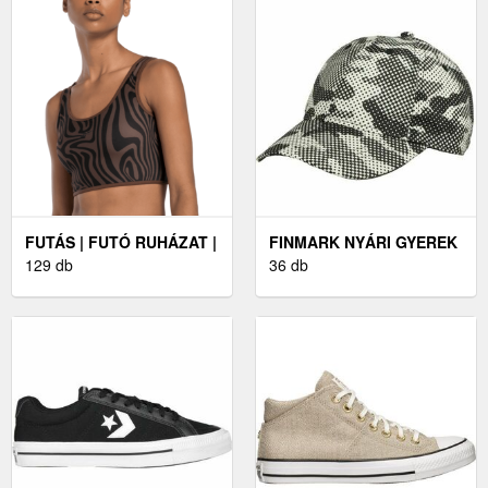
FUTÁS | FUTÓ RUHÁZAT |
FINMARK NYÁRI GYEREK
NŐI FUTÓ RUHÁZAT | NŐI
129 db
SAPKA NYÁRI GYEREK
36 db
ALSÓNEMŰ
BASEBALL SAPKA, ,
MÉRET UNI