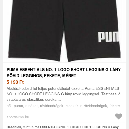
PUMA ESSENTIALS NO. 1 LOGO SHORT LEGGINS G LÁNY
RÖVID LEGGINGS, FEKETE, MÉRET
5 190
Ft
Akciós.Fedezd fel teljes potenciálodat ezzel a Puma ESSENTIALS
NO. 1 LOGO SHORT LEGGINS G lány rövid leggingsel. Testhezálló
szabása és elasztikus dereka ...
női, puma, ruházat, rövidnadrágok, elasztikus rövidnadrágok, fekete
sportisimo.hu
Hasonlók, mint Puma ESSENTIALS NO. 1 LOGO SHORT LEGGINS G Lány