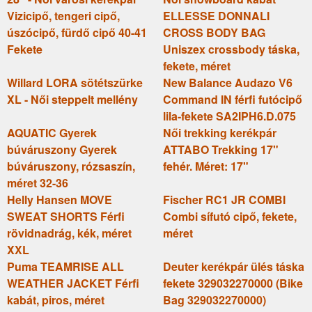
Vizicipő, tengeri cipő,
ELLESSE DONNALI
úszócipő, fürdő cipő 40-41
CROSS BODY BAG
Fekete
Uniszex crossbody táska,
fekete, méret
Willard LORA sötétszürke
New Balance Audazo V6
XL - Női steppelt mellény
Command IN férfi futócipő
lila-fekete SA2IPH6.D.075
AQUATIC Gyerek
Női trekking kerékpár
búváruszony Gyerek
ATTABO Trekking 17"
búváruszony, rózsaszín,
fehér. Méret: 17"
méret 32-36
Helly Hansen MOVE
Fischer RC1 JR COMBI
SWEAT SHORTS Férfi
Combi sífutó cipő, fekete,
rövidnadrág, kék, méret
méret
XXL
Puma TEAMRISE ALL
Deuter kerékpár ülés táska
WEATHER JACKET Férfi
fekete 329032270000 (Bike
kabát, piros, méret
Bag 329032270000)