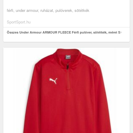
férfi, under armour, ruházat, pulóverek, sötétkék
SportSport.hu
Összes Under Armour ARMOUR FLEECE Férfi pulóver, sötétkék, méret S