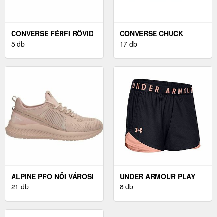
CONVERSE FÉRFI RÖVID
CONVERSE CHUCK
SZÁRÚ TORNACIPŐ
5 db
TAYLOR ALL STAR - NŐI
17 db
FÉRFI RÖVID SZÁRÚ
MAGASSZÁRÚ
TORNACIPŐ, FEKETE
TORNACIPŐ
ALPINE PRO NŐI VÁROSI
UNDER ARMOUR PLAY
CIPŐ NŐI VÁROSI CIPŐ,
21 db
UP SHORT - NŐI
8 db
RÓZSASZÍN
RÖVIDNADRÁG