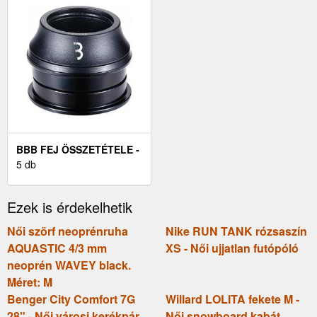
BBB FEJ ÖSSZETÉTELE -
SEMI-INTEGRATED -
5 db
FEKETE
Ezek is érdekelhetik
Női szörf neoprénruha
Nike RUN TANK rózsaszín
AQUASTIC 4/3 mm
XS - Női ujjatlan futópóló
neoprén WAVEY black.
Méret: M
Benger City Comfort 7G
Willard LOLITA fekete M -
28" - Női városi kerékpár
Női snowboard kabát