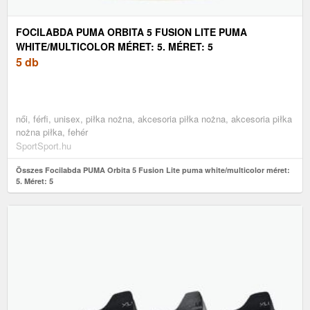
FOCILABDA PUMA ORBITA 5 FUSION LITE PUMA
WHITE/MULTICOLOR MÉRET: 5. MÉRET: 5
5 db
női, férfi, unisex, piłka nożna, akcesoria piłka nożna, akcesoria piłka
nożna piłka, fehér
SportSport.hu
Összes Focilabda PUMA Orbita 5 Fusion Lite puma white/multicolor méret:
5. Méret: 5