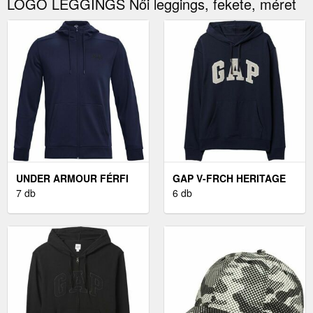
LOGO LEGGINGS Női leggings, fekete, méret
UNDER ARMOUR FÉRFI
GAP V-FRCH HERITAGE
PULÓVER FÉRFI
7 db
LOGO FÉRFI PULÓVER,
6 db
PULÓVER, SÖTÉTKÉK,
SÖTÉTKÉK, MÉRET
MÉRET S