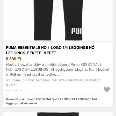
PUMA ESSENTIALS NO.1 LOGO 3/4 LEGGINGS NŐI
LEGGINGS, FEKETE, MÉRET
8 590
Ft
Akciós.Élvezd az aktív életmódot ebben a Puma ESSENTIALS
NO.1 LOGO 3/4 LEGGINGS női leggingsben. Elegáns, No. 1 logóval
ellátott gumis mintával és testhez...
női, puma, ruházat, nadrágok, testhezálló nadrágok, szabadidő,
fekete
sportisimo.hu
Hasonlók, mint Puma ESSENTIALS NO.1 LOGO 3/4 LEGGINGS Női
leggings, fekete, méret