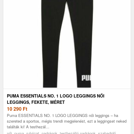
PUMA ESSENTIALS NO. 1 LOGO LEGGINGS NŐI
LEGGINGS, FEKETE, MÉRET
10 290
Ft
Puma ESSENTIALS NO. 1 LOGO LEGGINGS női leggings – ha
szereted a sportos, mégis trendi megjelenést, ezt a leggingset neked
találták ki! A testhezál...
női, puma, ruházat, nadrágok, testhezálló nadrágok, szabadidő,