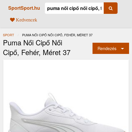
SportSport.hu
Kedvencek
SPORT
JELENLEGI:
PUMA NŐI CIPŐ NŐI CIPŐ, FEHÉR, MÉRET 37
Puma Női Cipő Női
Rendezés
Cipő, Fehér, Méret 37