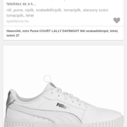
felsőrész és a k...
női, puma, cipők, szabadidőcipők, tornacipők, alacsony szárú
tornacipők, fehér
sportisimo.hu
Hasonlók, mint Puma COURT LALLY DAYINIGHT Női szabadidőcipő, fehér,
méret 37