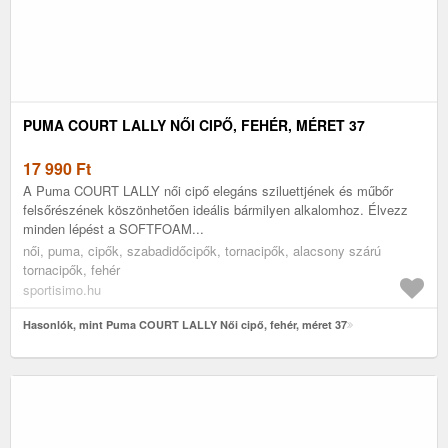
PUMA COURT LALLY NŐI CIPŐ, FEHÉR, MÉRET 37
17 990
Ft
A Puma COURT LALLY női cipő elegáns sziluettjének és műbőr
felsőrészének köszönhetően ideális bármilyen alkalomhoz. Élvezz
minden lépést a SOFTFOAM...
női, puma, cipők, szabadidőcipők, tornacipők, alacsony szárú
tornacipők, fehér
sportisimo.hu
Hasonlók, mint Puma COURT LALLY Női cipő, fehér, méret 37