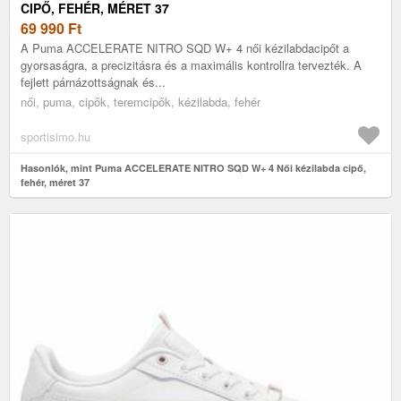
CIPŐ, FEHÉR, MÉRET 37
69 990
Ft
A Puma ACCELERATE NITRO SQD W+ 4 női kézilabdacipőt a
gyorsaságra, a precizitásra és a maximális kontrollra tervezték. A
fejlett párnázottságnak és...
női, puma, cipők, teremcipők, kézilabda, fehér
sportisimo.hu
Hasonlók, mint Puma ACCELERATE NITRO SQD W+ 4 Női kézilabda cipő,
fehér, méret 37