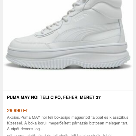
PUMA MAY NŐI TÉLI CIPŐ, FEHÉR, MÉRET 37
29 990
Ft
Akciós.Puma MAY női téli bokacipő magasított talppal és klasszikus
fűzéssel. A boka körüli megerősített párnázás biztosan melegen tart.
A cipőt decens log...
női, puma, cipők, őszi és téli cipők, téli fashion cipők, fehér