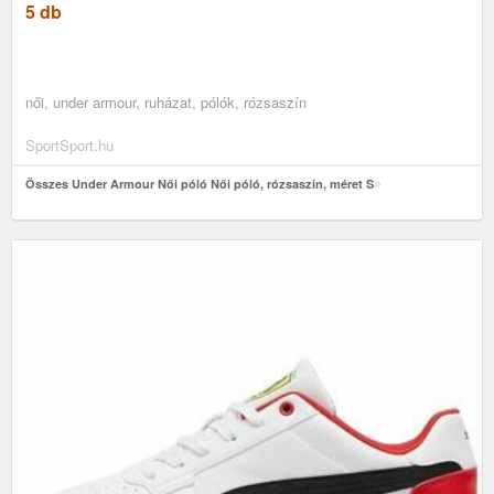
5 db
női, under armour, ruházat, pólók, rózsaszín
SportSport.hu
Összes Under Armour Női póló Női póló, rózsaszín, méret S