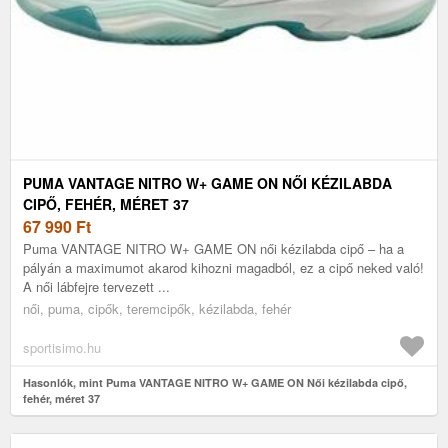
PUMA VANTAGE NITRO W+ GAME ON NŐI KÉZILABDA
CIPŐ, FEHÉR, MÉRET 37
67 990
Ft
Puma VANTAGE NITRO W+ GAME ON női kézilabda cipő – ha a
pályán a maximumot akarod kihozni magadból, ez a cipő neked való!
A női lábfejre tervezett ...
női, puma, cipők, teremcipők, kézilabda, fehér
sportisimo.hu
Hasonlók, mint Puma VANTAGE NITRO W+ GAME ON Női kézilabda cipő,
fehér, méret 37