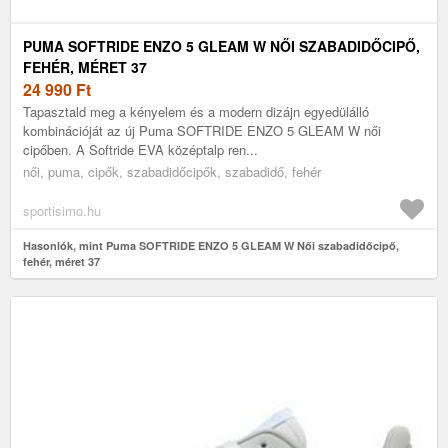
PUMA SOFTRIDE ENZO 5 GLEAM W NŐI SZABADIDŐCIPŐ,
FEHÉR, MÉRET 37
24 990
Ft
Tapasztald meg a kényelem és a modern dizájn egyedülálló
kombinációját az új Puma SOFTRIDE ENZO 5 GLEAM W női
cipőben. A Softride EVA középtalp ren...
női, puma, cipők, szabadidőcipők, szabadidő, fehér
sportisimo.hu
Hasonlók, mint Puma SOFTRIDE ENZO 5 GLEAM W Női szabadidőcipő,
fehér, méret 37