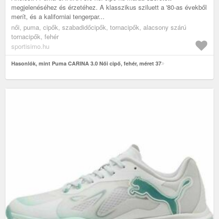
megjelenéséhez és érzetéhez. A klasszikus sziluett a '80-as évekből
merít, és a kaliforniai tengerpar...
női, puma, cipők, szabadidőcipők, tornacipők, alacsony szárú
tornacipők, fehér
sportisimo.hu
Hasonlók, mint Puma CARINA 3.0 Női cipő, fehér, méret 37