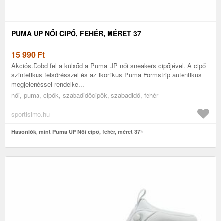
PUMA UP NŐI CIPŐ, FEHÉR, MÉRET 37
15 990
Ft
Akciós.Dobd fel a külsőd a Puma UP női sneakers cipőjével. A cipő
szintetikus felsőrésszel és az ikonikus Puma Formstrip autentikus
megjelenéssel rendelke...
női, puma, cipők, szabadidőcipők, szabadidő, fehér
sportisimo.hu
Hasonlók, mint Puma UP Női cipő, fehér, méret 37