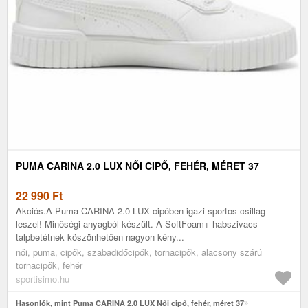
PUMA CARINA 2.0 LUX NŐI CIPŐ, FEHÉR, MÉRET 37
22 990
Ft
Akciós.A Puma CARINA 2.0 LUX cipőben igazi sportos csillag
leszel! Minőségi anyagból készült. A SoftFoam+ habszivacs
talpbetétnek köszönhetően nagyon kény...
női, puma, cipők, szabadidőcipők, tornacipők, alacsony szárú
tornacipők, fehér
sportisimo.hu
Hasonlók, mint Puma CARINA 2.0 LUX Női cipő, fehér, méret 37