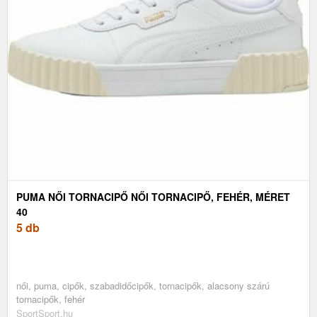
PUMA NŐI TORNACIPŐ NŐI TORNACIPŐ, FEHÉR, MÉRET
40
5 db
női, puma, cipők, szabadidőcipők, tornacipők, alacsony szárú
tornacipők, fehér
SportSport.hu