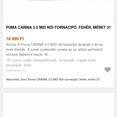
PUMA CARINA 2.0 MID NŐI TORNACIPŐ, FEHÉR, MÉRET 37
18 990
Ft
Akciós.A Puma CARINA 2.0 MID női tornacipő dizájnját a 80-as
évek ihlették. A sarok szélesebb vonalai és az elülső perforáció
stílusos lábbelivé teszik. M...
női, puma, cipők, szabadidőcipők, tornacipők, magas szárú
tornacipők, fehér
sportisimo.hu
Hasonlók, mint Puma CARINA 2.0 MID Női tornacipő, fehér, méret 37