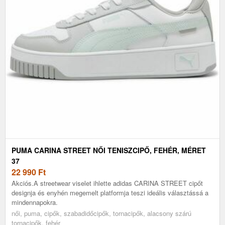
PUMA CARINA STREET NŐI TENISZCIPŐ, FEHÉR, MÉRET
37
22 990
Ft
Akciós.A streetwear viselet ihlette adidas CARINA STREET cipőt
designja és enyhén megemelt platformja teszi ideális választássá a
mindennapokra.
női, puma, cipők, szabadidőcipők, tornacipők, alacsony szárú
tornacipők, fehér