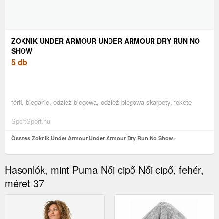
ZOKNIK UNDER ARMOUR UNDER ARMOUR DRY RUN NO
SHOW
5 db
férfi, bieganie, odzież biegowa, odzież biegowa skarpety, fekete
SportSport.hu
Összes Zoknik Under Armour Under Armour Dry Run No Show
Hasonlók, mint Puma Női cipő Női cipő, fehér,
méret 37