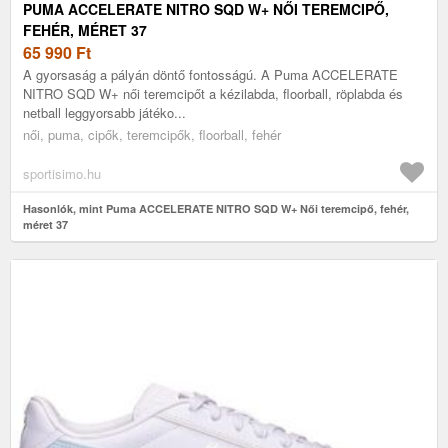
PUMA ACCELERATE NITRO SQD W+ NŐI TEREMCIPŐ,
FEHÉR, MÉRET 37
65 990
Ft
A gyorsaság a pályán döntő fontosságú. A Puma ACCELERATE
NITRO SQD W+ női teremcipőt a kézilabda, floorball, röplabda és
netball leggyorsabb játéko...
női, puma, cipők, teremcipők, floorball, fehér
sportisimo.hu
Hasonlók, mint Puma ACCELERATE NITRO SQD W+ Női teremcipő, fehér,
méret 37