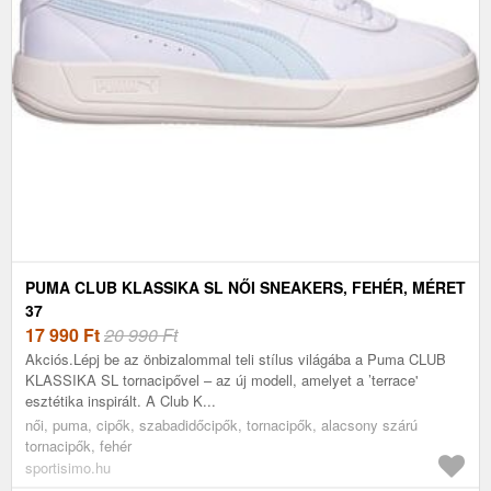
PUMA CLUB KLASSIKA SL NŐI SNEAKERS, FEHÉR, MÉRET
37
17 990
Ft
20 990 Ft
Akciós.Lépj be az önbizalommal teli stílus világába a Puma CLUB
KLASSIKA SL tornacipővel – az új modell, amelyet a ’terrace'
esztétika inspirált. A Club K...
női, puma, cipők, szabadidőcipők, tornacipők, alacsony szárú
tornacipők, fehér
sportisimo.hu