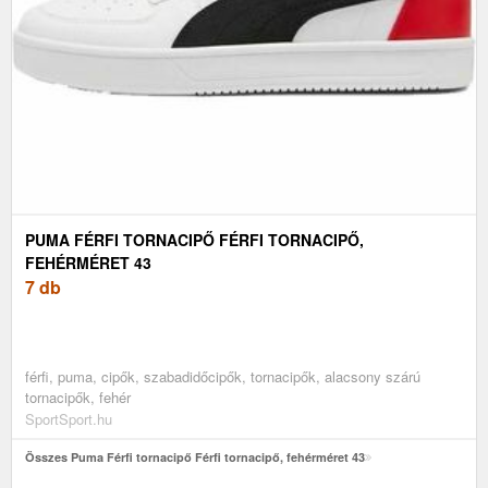
PUMA FÉRFI TORNACIPŐ FÉRFI TORNACIPŐ,
FEHÉRMÉRET 43
7 db
férfi, puma, cipők, szabadidőcipők, tornacipők, alacsony szárú
tornacipők, fehér
SportSport.hu
Összes Puma Férfi tornacipő Férfi tornacipő, fehérméret 43