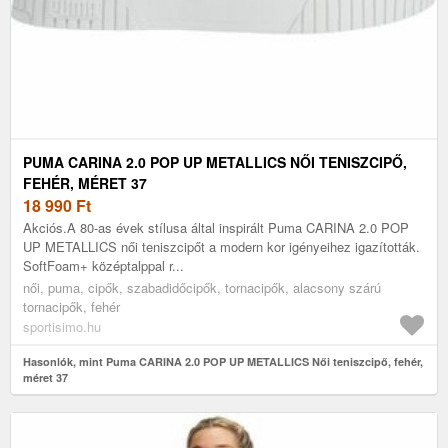
PUMA CARINA 2.0 POP UP METALLICS NŐI TENISZCIPŐ,
FEHÉR, MÉRET 37
18 990
Ft
Akciós.A 80-as évek stílusa által inspirált Puma CARINA 2.0 POP
UP METALLICS női teniszcipőt a modern kor igényeihez igazították.
SoftFoam+ középtalppal r...
női, puma, cipők, szabadidőcipők, tornacipők, alacsony szárú
tornacipők, fehér
sportisimo.hu
Hasonlók, mint Puma CARINA 2.0 POP UP METALLICS Női teniszcipő, fehér,
méret 37