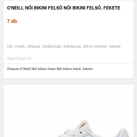
O'NEILL NŐI BIKINI FELSŐ NŐI BIKINI FELSŐ, FEKETE
7 db
női, o'neill, ruházat, fürdőruhák, kétrészes, bikini szettek, fekete
SportSport.hu
Összes O'Neill Női bikini felső Női bikini felső, fekete