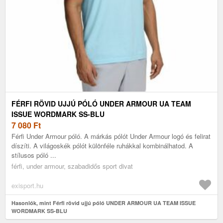
FÉRFI RÖVID UJJÚ PÓLÓ UNDER ARMOUR UA TEAM
ISSUE WORDMARK SS-BLU
7 080
Ft
Férfi Under Armour póló. A márkás pólót Under Armour logó és felirat
díszíti. A világoskék pólót különféle ruhákkal kombinálhatod. A
stílusos póló ...
férfi, under armour, szabadidős sport divat
exisport.hu
Hasonlók, mint Férfi rövid ujjú póló UNDER ARMOUR UA TEAM ISSUE
WORDMARK SS-BLU