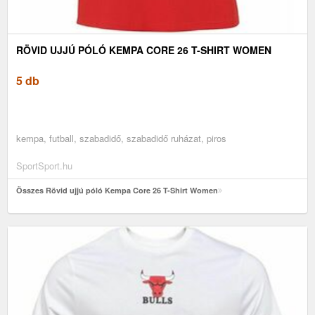
RÖVID UJJÚ PÓLÓ KEMPA CORE 26 T-SHIRT WOMEN
5 db
kempa, futball, szabadidő, szabadidő ruházat, piros
SportSport.hu
Összes Rövid ujjú póló Kempa Core 26 T-Shirt Women