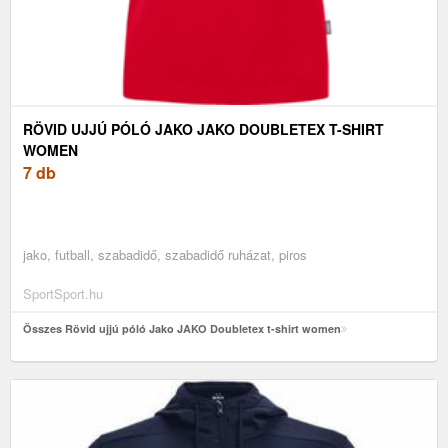
RÖVID UJJÚ PÓLÓ JAKO JAKO DOUBLETEX T-SHIRT
WOMEN
7 db
jako, futball, szabadidő, szabadidő ruházat, piros
SportSport.hu
Összes Rövid ujjú póló Jako JAKO Doubletex t-shirt women