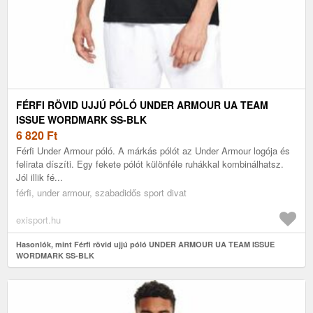
FÉRFI RÖVID UJJÚ PÓLÓ UNDER ARMOUR UA TEAM
ISSUE WORDMARK SS-BLK
6 820
Ft
Férfi Under Armour póló. A márkás pólót az Under Armour logója és
felirata díszíti. Egy fekete pólót különféle ruhákkal kombinálhatsz.
Jól illik fé...
férfi, under armour, szabadidős sport divat
exisport.hu
Hasonlók, mint Férfi rövid ujjú póló UNDER ARMOUR UA TEAM ISSUE
WORDMARK SS-BLK