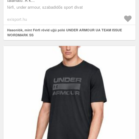
található. A k...
férfi, under armour, szabadidős sport divat
exisport.hu
Hasonlók, mint Férfi rövid ujjú póló UNDER ARMOUR UA TEAM ISSUE
WORDMARK SS