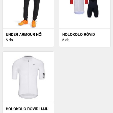
UNDER ARMOUR NŐI
HOLOKOLO RÖVID
MELEGÍTŐNADRÁG NŐI
5 db
KERÉKPÁROS MEZ
5 db
MELEGÍTŐNADRÁG,
RÖVIDNADRÁGGAL -
FEKETE, MÉRET M
SZETT -
FEKETE/FEHÉR/KÉK
HOLOKOLO RÖVID UJJÚ