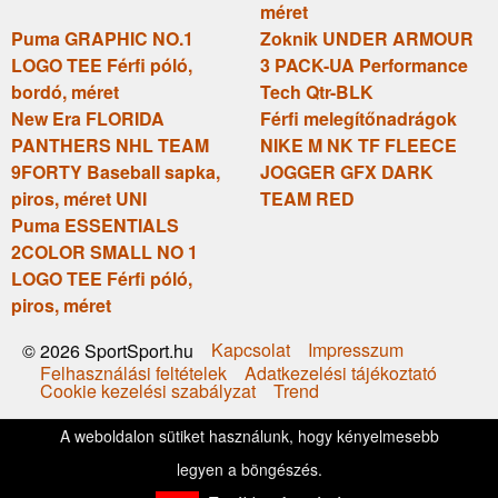
méret
Puma GRAPHIC NO.1
Zoknik UNDER ARMOUR
LOGO TEE Férfi póló,
3 PACK-UA Performance
bordó, méret
Tech Qtr-BLK
New Era FLORIDA
Férfi melegítőnadrágok
PANTHERS NHL TEAM
NIKE M NK TF FLEECE
9FORTY Baseball sapka,
JOGGER GFX DARK
piros, méret UNI
TEAM RED
Puma ESSENTIALS
2COLOR SMALL NO 1
LOGO TEE Férfi póló,
piros, méret
Kapcsolat
Impresszum
© 2026 SportSport.hu
Felhasználási feltételek
Adatkezelési tájékoztató
Cookie kezelési szabályzat
Trend
A weboldalon sütiket használunk, hogy kényelmesebb
legyen a böngészés.