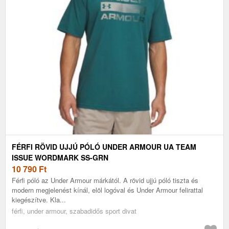
FÉRFI RÖVID UJJÚ PÓLÓ UNDER ARMOUR UA TEAM
ISSUE WORDMARK SS-GRN
10 790
Ft
Férfi póló az Under Armour márkától. A rövid ujjú póló tiszta és
modern megjelenést kínál, elöl logóval és Under Armour felirattal
kiegészítve. Kla...
férfi, under armour, szabadidős sport divat