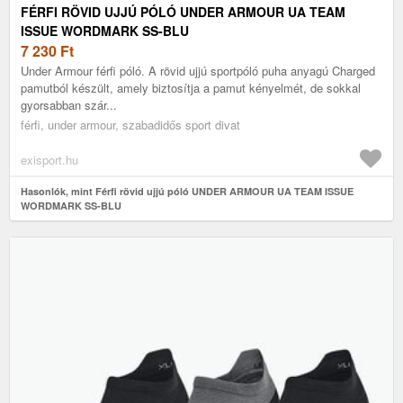
FÉRFI RÖVID UJJÚ PÓLÓ UNDER ARMOUR UA TEAM
ISSUE WORDMARK SS-BLU
7 230
Ft
Under Armour férfi póló. A rövid ujjú sportpóló puha anyagú Charged
pamutból készült, amely biztosítja a pamut kényelmét, de sokkal
gyorsabban szár...
férfi, under armour, szabadidős sport divat
exisport.hu
Hasonlók, mint Férfi rövid ujjú póló UNDER ARMOUR UA TEAM ISSUE
WORDMARK SS-BLU