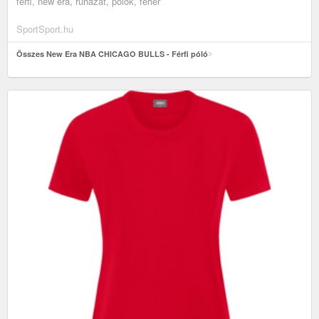
férfi, new era, ruházat, pólók, fehér
SportSport.hu
Összes New Era NBA CHICAGO BULLS - Férfi póló