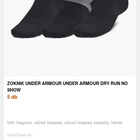
ZOKNIK UNDER ARMOUR UNDER ARMOUR DRY RUN NO
SHOW
5 db
férfi, bieganie, odzież biegowa, odzież biegowa skarpety, fekete
SportSport.hu