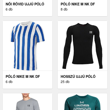
NŐI RÖVID UJJÚ PÓLÓ
PÓLÓ NIKE M NK DF
UNDER ARMOUR UA
6 db
STRP DVSN V JSY SS
8 db
RIVAL CORE SS
PÓLÓ NIKE M NK DF
HOSSZÚ UJJÚ PÓLÓ
STRP DVSN IV JSY SS
6 db
UNDER ARMOUR UA HG
25 db
ARMOUR LS