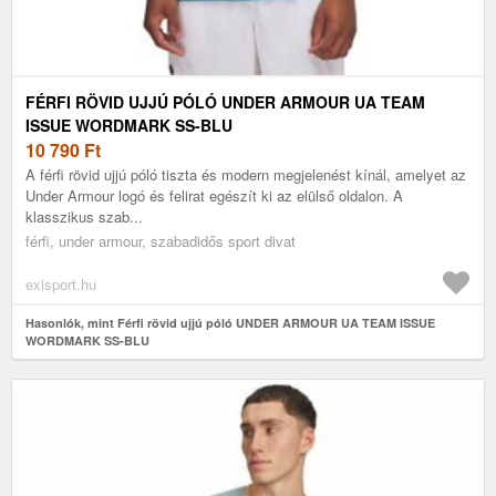
FÉRFI RÖVID UJJÚ PÓLÓ UNDER ARMOUR UA TEAM
ISSUE WORDMARK SS-BLU
10 790
Ft
A férfi rövid ujjú póló tiszta és modern megjelenést kínál, amelyet az
Under Armour logó és felirat egészít ki az elülső oldalon. A
klasszikus szab...
férfi, under armour, szabadidős sport divat
exisport.hu
Hasonlók, mint Férfi rövid ujjú póló UNDER ARMOUR UA TEAM ISSUE
WORDMARK SS-BLU