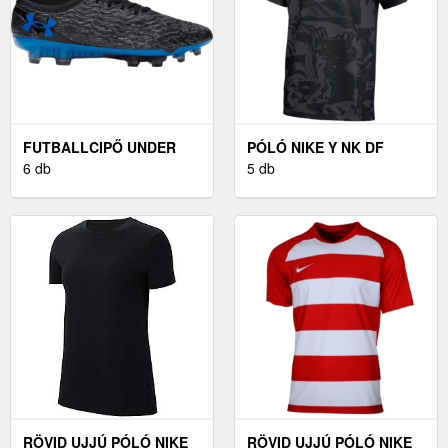
FUTBALLCIPŐ UNDER
PÓLÓ NIKE Y NK DF
ARMOUR UNDER
6 db
PRCSN VII JSY SS
5 db
ARMOUR MAGNETICO
ELITE 5 FG
RÖVID UJJÚ PÓLÓ NIKE
RÖVID UJJÚ PÓLÓ NIKE