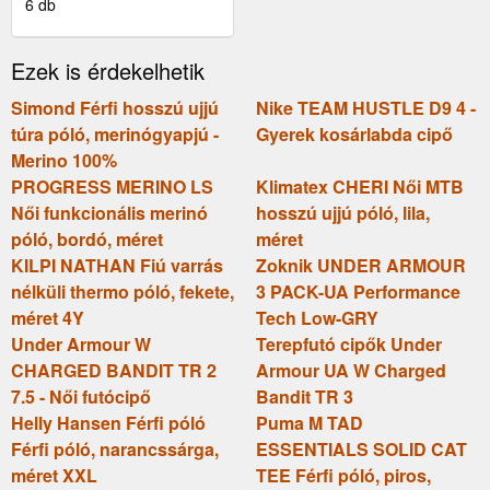
KERÉKPÁROS MEZ -
6 db
VICTORIOUS ELITE -
FEHÉR
Ezek is érdekelhetik
Simond Férfi hosszú ujjú
Nike TEAM HUSTLE D9 4 -
túra póló, merinógyapjú -
Gyerek kosárlabda cipő
Merino 100%
PROGRESS MERINO LS
Klimatex CHERI Női MTB
Női funkcionális merinó
hosszú ujjú póló, lila,
póló, bordó, méret
méret
KILPI NATHAN Fiú varrás
Zoknik UNDER ARMOUR
nélküli thermo póló, fekete,
3 PACK-UA Performance
méret 4Y
Tech Low-GRY
Under Armour W
Terepfutó cipők Under
CHARGED BANDIT TR 2
Armour UA W Charged
7.5 - Női futócipő
Bandit TR 3
Helly Hansen Férfi póló
Puma M TAD
Férfi póló, narancssárga,
ESSENTIALS SOLID CAT
méret XXL
TEE Férfi póló, piros,