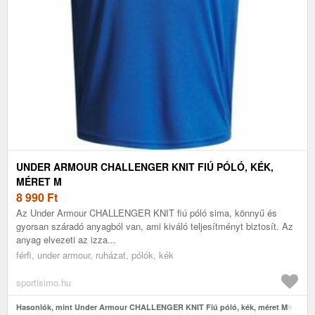
UNDER ARMOUR CHALLENGER KNIT FIÚ PÓLÓ, KÉK,
MÉRET M
8 990
Ft
Az Under Armour CHALLENGER KNIT fiú póló sima, könnyű és
gyorsan száradó anyagból van, ami kiváló teljesítményt biztosít. Az
anyag elvezeti az izza...
férfi, under armour, ruházat, pólók, kék
sportisimo.hu
Hasonlók, mint Under Armour CHALLENGER KNIT Fiú póló, kék, méret M