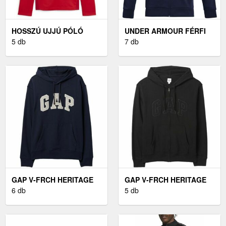
HOSSZÚ UJJÚ PÓLÓ
UNDER ARMOUR FÉRFI
PUMA TEAMGOAL
5 db
PULÓVER FÉRFI
7 db
TRAINING 1/4 ZIP TOP
PULÓVER, SÖTÉTKÉK,
WMN
MÉRET S
GAP V-FRCH HERITAGE
GAP V-FRCH HERITAGE
LOGO FÉRFI PULÓVER,
6 db
LOGO FÉRFI PULÓVER,
5 db
SÖTÉTKÉK, MÉRET
FEKETE, MÉRET