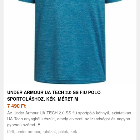
UNDER ARMOUR UA TECH 2.0 SS FIÚ PÓLÓ
SPORTOLÁSHOZ, KÉK, MÉRET M
7 490
Ft
Az Under Armour UA TECH 2.0 SS fiú sportpóló könnyű, szintetikus
UA Tech anyagból készült, amely elvezeti az izzadságot és nagyon
gyorsan szárad. E...
férfi, under armour, ruházat, pólók, kék