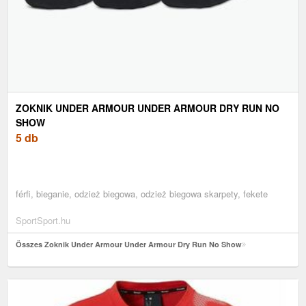
ZOKNIK UNDER ARMOUR UNDER ARMOUR DRY RUN NO
SHOW
5 db
férfi, bieganie, odzież biegowa, odzież biegowa skarpety, fekete
SportSport.hu
Összes Zoknik Under Armour Under Armour Dry Run No Show