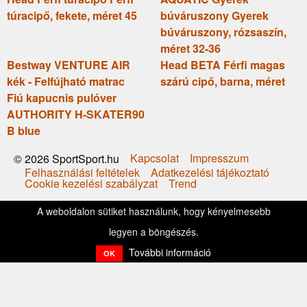
túracipő, fekete, méret 45
búváruszony Gyerek
búváruszony, rózsaszín,
méret 32-36
Bestway VENTURE AIR
Head BETA Férfi magas
kék - Felfújható matrac
szárú cipő, barna, méret
Fiú kapucnis pulóver
AUTHORITY H-SKATER90
B blue
Kapcsolat
Impresszum
© 2026 SportSport.hu
Felhasználási feltételek
Adatkezelési tájékoztató
Cookie kezelési szabályzat
Trend
A weboldalon sütiket használunk, hogy kényelmesebb
legyen a böngészés.
További információ
OK