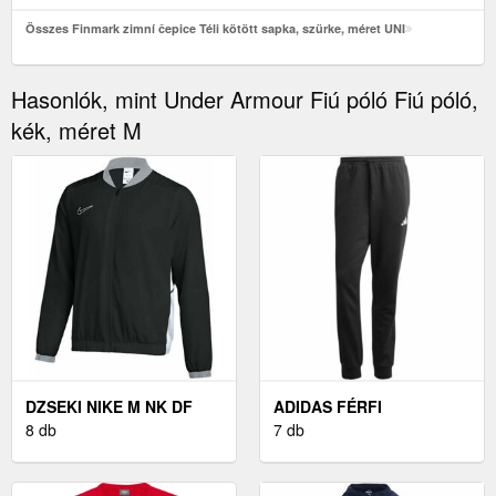
Összes Finmark zimní čepice Téli kötött sapka, szürke, méret UNI
Hasonlók, mint Under Armour Fiú póló Fiú póló,
kék, méret M
DZSEKI NIKE M NK DF
ADIDAS FÉRFI
ACD25 TRK JKT W
8 db
MELEGÍTŐNADRÁG
7 db
FÉRFI
MELEGÍTŐNADRÁG,