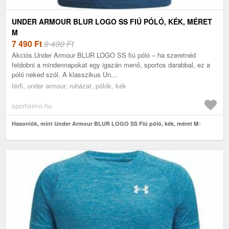
UNDER ARMOUR BLUR LOGO SS FIÚ PÓLÓ, KÉK, MÉRET
M
7 490
Ft
9 490 Ft
Akciós.Under Armour BLUR LOGO SS fiú póló – ha szeretnéd
feldobni a mindennapokat egy igazán menő, sportos darabbal, ez a
póló neked szól. A klasszikus Un...
férfi, under armour, ruházat, pólók, kék
sportisimo.hu
Hasonlók, mint Under Armour BLUR LOGO SS Fiú póló, kék, méret M