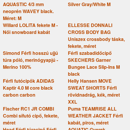
AQUASTIC 4/3 mm
Silver Gray/White M
neoprén WAVEY black.
Méret: M
Willard LOLITA fekete M -
ELLESSE DONNALI
Női snowboard kabát
CROSS BODY BAG
Uniszex crossbody táska,
fekete, méret
Simond Férfi hosszú ujjú
Férfi szabadidőcipő
túra póló, merinógyapjú -
SKECHERS Garner
Merino 100%
Bungee Lace Slip-Ins M
black
Férfi futócipők ADIDAS
Helly Hansen MOVE
Kaptir 4.0 M core black
SWEAT SHORTS Férfi
carbon carbon
rövidnadrág, kék, méret
XXL
Fischer RC1 JR COMBI
Puma TEAMRISE ALL
Combi sífutó cipő, fekete,
WEATHER JACKET Férfi
méret
kabát, piros, méret
Head Férfi túracipő Férfi
AQUATIC Gyerek