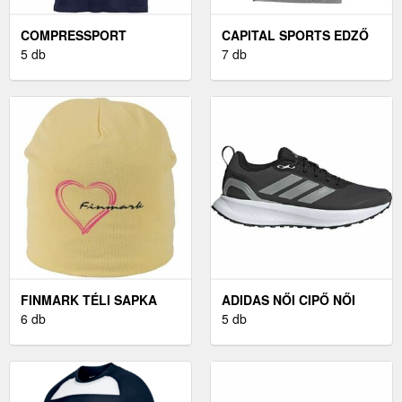
COMPRESSPORT
CAPITAL SPORTS EDZŐ
PERFORMANCE SS
5 db
TRIKÓ, FÉRFI, S MÉRET,
7 db
TSHIRT M M - FÉRFI
SZÜRKE
FUTÓFELSŐ
FINMARK TÉLI SAPKA
ADIDAS NŐI CIPŐ NŐI
TÉLI SAPKA, BÉZS,
6 db
CIPŐ, FEKETE, MÉRET 40
5 db
MÉRET UNI