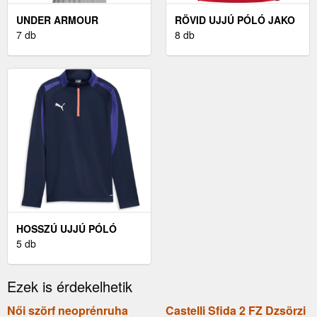
UNDER ARMOUR
RÖVID UJJÚ PÓLÓ JAKO
HEATGEAR ARMOUR
7 db
JAKO UNI POLO WOMEN
8 db
FÉRFI FELSŐ, FEHÉR,
MÉRET
HOSSZÚ UJJÚ PÓLÓ
PUMA INDIVIDUALLIGA
5 db
1/4 ZIP TOP KIDS
Ezek is érdekelhetik
Női szörf neoprénruha
Castelli Sfida 2 FZ Dzsörzi