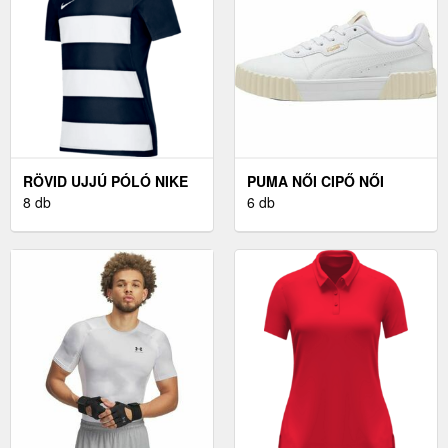
RÖVID UJJÚ PÓLÓ NIKE
PUMA NŐI CIPŐ NŐI
TEAM CREW RAZOR
8 db
CIPŐ, FEHÉR, MÉRET 40
6 db
RUGBY T KIDS