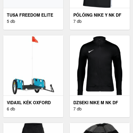
TUSA FREEDOM ELITE
PÓLÓING NIKE Y NK DF
BÚVÁRMASZK FEHÉR M-
5 db
ACD25 SS POLO
7 db
1003 (FREEDOM ELITE M
1003)
VIDAXL KÉK OXFORD
DZSEKI NIKE M NK DF
SZÖVET ÉS VAS
6 db
STRK24 TRK JKT K
7 db
KERÉKPÁR UTÁNFUTÓ