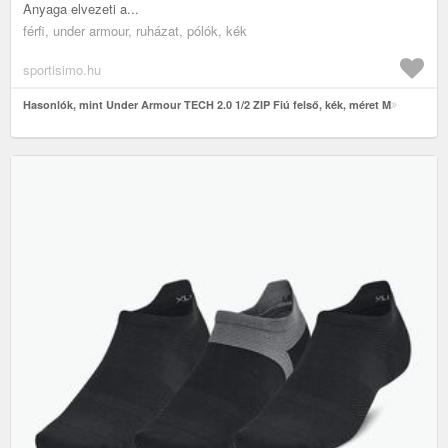
Anyaga elvezeti a...
férfi, under armour, ruházat, pólók, kék
sportisimo.hu
Hasonlók, mint Under Armour TECH 2.0 1/2 ZIP Fiú felső, kék, méret M