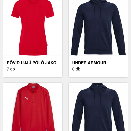
FEKETE, MÉRET M
RÖVID UJJÚ PÓLÓ JAKO
UNDER ARMOUR
JAKO DOUBLETEX T-
7 db
ARMOUR FLEECE FÉRFI
6 db
SHIRT WOMEN
PULÓVER, SÖTÉTKÉK,
MÉRET S