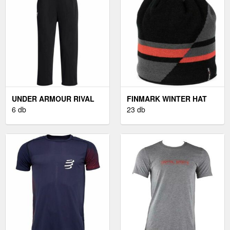
UNDER ARMOUR RIVAL
FINMARK WINTER HAT
NŐI MELEGÍTŐNADRÁG,
6 db
TÉLI KÖTÖTT SAPKA,
23 db
FEKETE, MÉRET M
FEKETE, MÉRET UNI